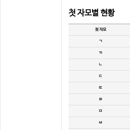
첫 자모별 현황
첫 자모
ㄱ
ㄲ
ㄴ
ㄷ
ㄸ
ㄹ
ㅁ
ㅂ