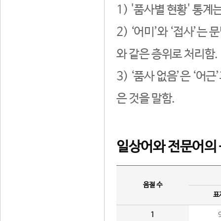
1) '품사별 현황' 통계
2) ‘어미’와 ‘접사’
와 같은 층위로 처리함.
3) ‘품사 없음’은 ‘어
은 것을 말함.
일상어와 전문어의 
음절 수
표
1