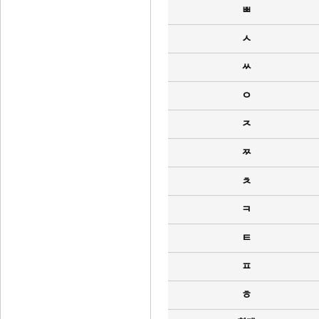
ㅃ
ㅅ
ㅆ
ㅇ
ㅈ
ㅉ
ㅊ
ㅋ
ㅌ
ㅍ
ㅎ