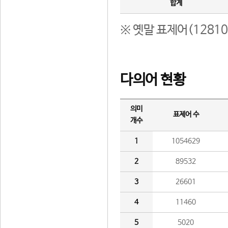
합계
※ 옛말 표제어(1281
다의어 현황
의미
표제어 수
개수
1
1054629
2
89532
3
26601
4
11460
5
5020