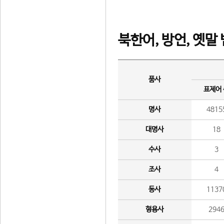
북한어, 방언, 옛말
품사
표제어
명사
4815
대명사
18
수사
3
조사
4
동사
1137
형용사
294