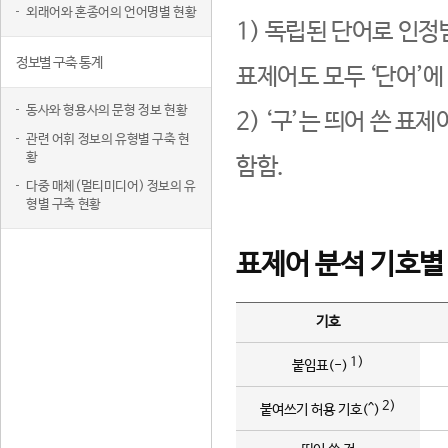
외래어와 혼종어의 언어명별 현황
1) 독립된 단어로 인정
정보별 구축 통계
표제어도 모두 ‘단어’에
동사와 형용사의 문형 정보 현황
2) ‘구’는 띄어 쓴 표
관련 어휘 정보의 유형별 구축 현
황
함함.
다중 매체(멀티미디어) 정보의 유
형별 구축 현황
표제어 분석 기호별
기호
1)
붙임표(-)
2)
붙여쓰기 허용 기호(^)