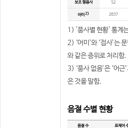
보조 형용사
52
2)
2837
어미
1) '품사별 현황' 통계
2) ‘어미’와 ‘접사’
와 같은 층위로 처리함.
3) ‘품사 없음’은 ‘어
은 것을 말함.
음절 수별 현황
음절 수
표제어 