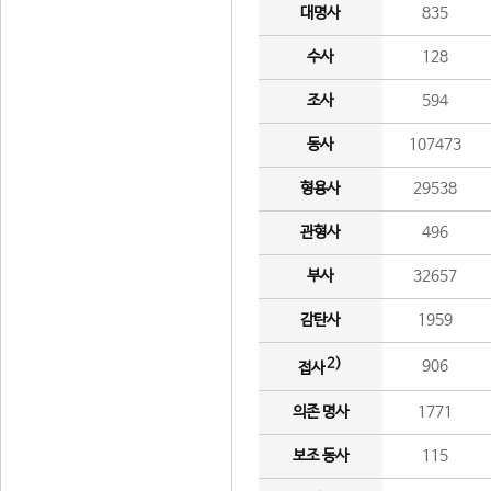
대명사
835
수사
128
조사
594
동사
107473
형용사
29538
관형사
496
부사
32657
감탄사
1959
2)
906
접사
의존 명사
1771
보조 동사
115