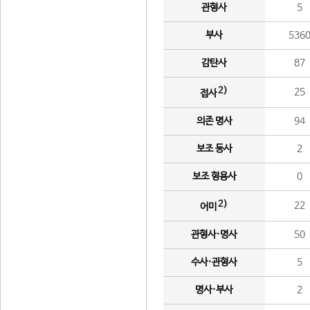
관형사
5
부사
536
감탄사
87
2)
25
접사
의존 명사
94
보조 동사
2
보조 형용사
0
2)
22
어미
관형사·명사
50
수사·관형사
5
명사·부사
2