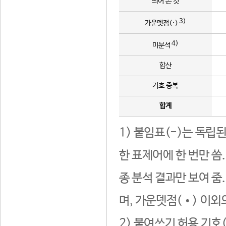
띄어 쓴 것
3)
가운뎃점(·)
4)
미분석
합산
기호 중복
합계
1) 붙임표(-)는 독립
한 표제어에 한 번만 씀
종 분석 결과만 보여 줌
며, 가운뎃점(•) 이외
2) 붙여쓰기 허용 기호