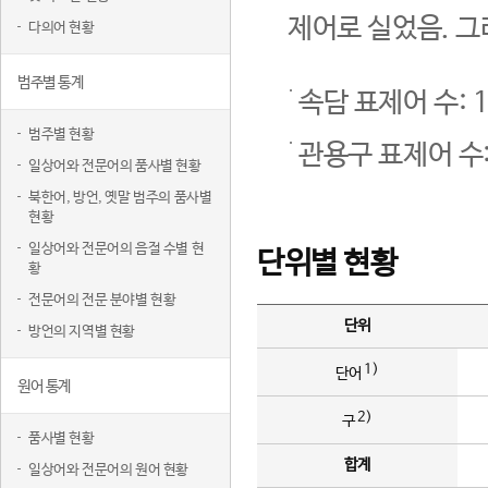
제어로 실었음. 그
다의어 현황
범주별 통계
속담 표제어 수: 1
범주별 현황
관용구 표제어 수:
일상어와 전문어의 품사별 현황
북한어, 방언, 옛말 범주의 품사별
현황
일상어와 전문어의 음절 수별 현
단위별 현황
황
전문어의 전문 분야별 현황
단위
방언의 지역별 현황
1)
단어
원어 통계
2)
구
품사별 현황
합계
일상어와 전문어의 원어 현황