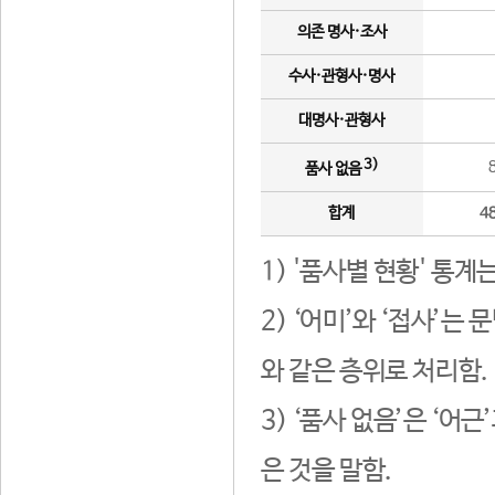
의존 명사·조사
수사·관형사·명사
대명사·관형사
3)
품사 없음
합계
4
1) '품사별 현황' 통계
2) ‘어미’와 ‘접사’
와 같은 층위로 처리함.
3) ‘품사 없음’은 ‘어
은 것을 말함.