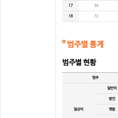
17
34
18
72
범주별 통계
범주별 현황
범주
일반어
방언
일상어
옛말