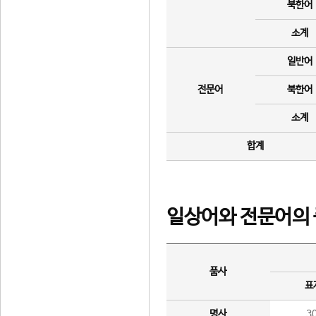
북한어
소계
일반어
전문어
북한어
소계
합계
일상어와 전문어의 
품사
표
명사
3