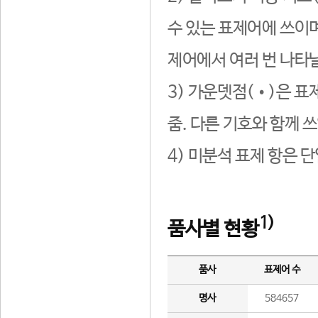
수 있는 표제어에 쓰이며
제어에서 여러 번 나타날
3) 가운뎃점(•)은 표
줌. 다른 기호와 함께 쓰
4) 미분석 표제 항은 
1)
품사별 현황
품사
표제어 수
명사
584657