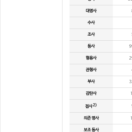
대명사
수사
조사
동사
9
형용사
2
관형사
부사
3
감탄사
2)
접사
의존 명사
보조 동사