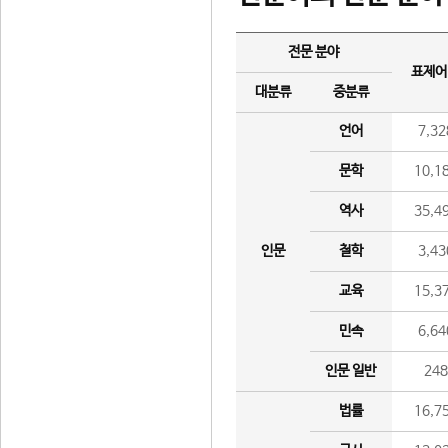
전문 분야
표제어
대분류
중분류
언어
7,32
문학
10,1
역사
35,4
인문
철학
3,43
교육
15,3
민속
6,64
인문 일반
24
법률
16,7