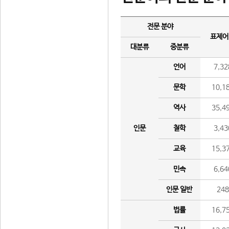
전문 분야
표제어
대분류
중분류
언어
7,32
문학
10,1
역사
35,4
인문
철학
3,43
교육
15,3
민속
6,64
인문 일반
24
법률
16,7