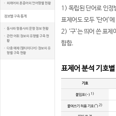
외래어와 혼종어의 언어명별 현황
1) 독립된 단어로 인정
정보별 구축 통계
표제어도 모두 ‘단어’에
동사와 형용사의 문형 정보 현황
2) ‘구’는 띄어 쓴 표
관련 어휘 정보의 유형별 구축 현
황
함함.
다중 매체(멀티미디어) 정보의 유
형별 구축 현황
표제어 분석 기호별
기호
1)
붙임표(-)
2)
붙여쓰기 허용 기호(^)