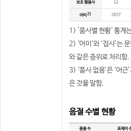
보조 형용사
52
2)
2837
어미
1) '품사별 현황' 통계
2) ‘어미’와 ‘접사’
와 같은 층위로 처리함.
3) ‘품사 없음’은 ‘어
은 것을 말함.
음절 수별 현황
음절 수
표제어 