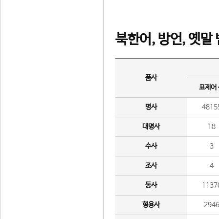
북한어, 방언, 옛말
품사
표제어
명사
4815
대명사
18
수사
3
조사
4
동사
1137
형용사
294