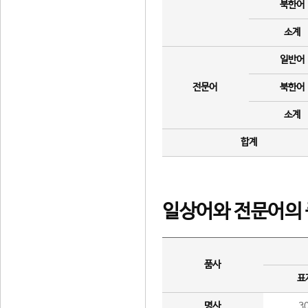
북한어
소계
일반어
전문어
북한어
소계
합계
일상어와 전문어의 
품사
표
명사
3