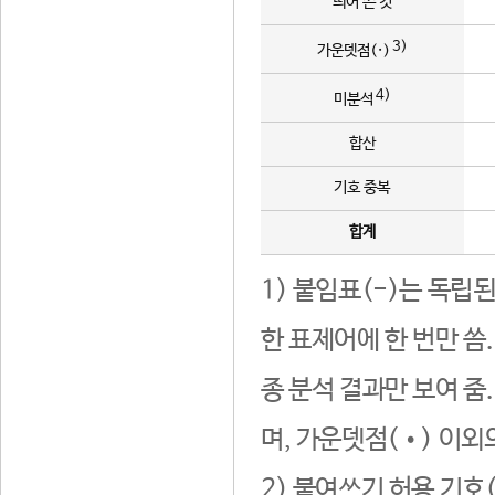
띄어 쓴 것
3)
가운뎃점(·)
4)
미분석
합산
기호 중복
합계
1) 붙임표(-)는 독립
한 표제어에 한 번만 씀
종 분석 결과만 보여 줌
며, 가운뎃점(•) 이외
2) 붙여쓰기 허용 기호