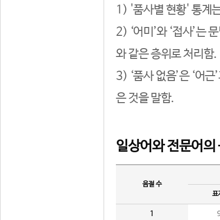
1) '품사별 현황' 통계
2) ‘어미’와 ‘접사’
와 같은 층위로 처리함.
3) ‘품사 없음’은 ‘어
은 것을 말함.
일상어와 전문어의 
음절 수
표
1