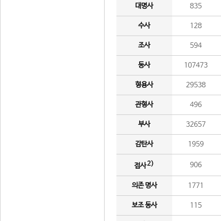
대명사
835
수사
128
조사
594
동사
107473
형용사
29538
관형사
496
부사
32657
감탄사
1959
2)
906
접사
의존 명사
1771
보조 동사
115