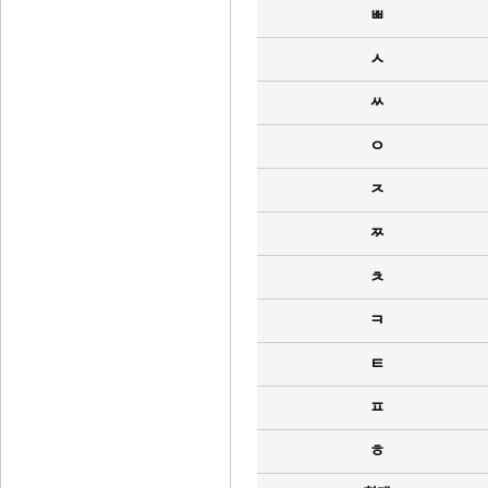
ㅃ
ㅅ
ㅆ
ㅇ
ㅈ
ㅉ
ㅊ
ㅋ
ㅌ
ㅍ
ㅎ