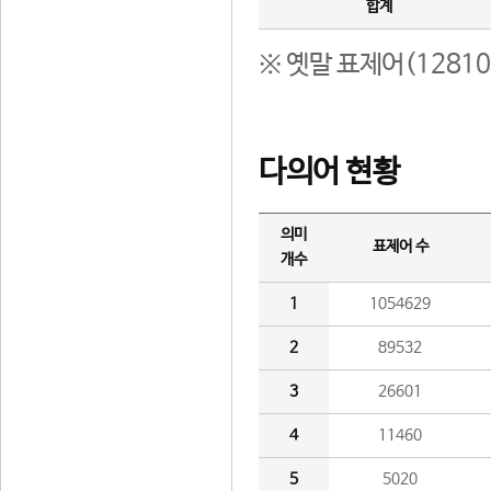
합계
※ 옛말 표제어(1281
다의어 현황
의미
표제어 수
개수
1
1054629
2
89532
3
26601
4
11460
5
5020