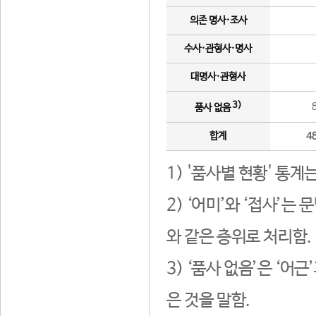
의존 명사·조사
수사·관형사·명사
대명사·관형사
3)
품사 없음
합계
4
1) '품사별 현황' 통계
2) ‘어미’와 ‘접사’
와 같은 층위로 처리함.
3) ‘품사 없음’은 ‘어
은 것을 말함.