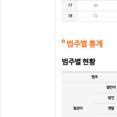
17
34
18
72
범주별 통계
범주별 현황
범주
일반어
방언
일상어
옛말