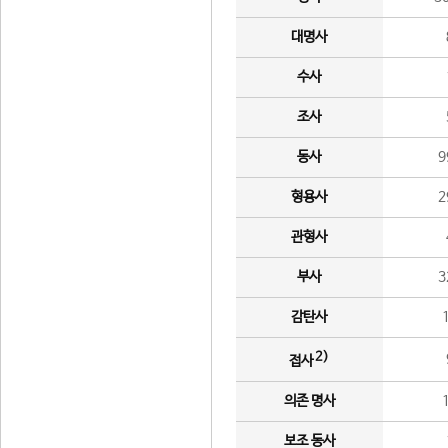
대명사
수사
조사
동사
9
형용사
2
관형사
부사
3
감탄사
2)
접사
의존 명사
보조 동사