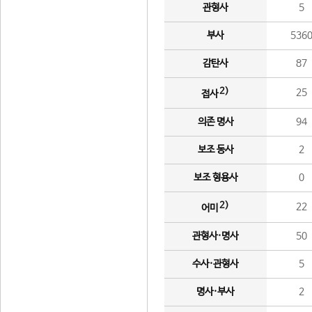
관형사
5
부사
536
감탄사
87
2)
25
접사
의존 명사
94
보조 동사
2
보조 형용사
0
2)
22
어미
관형사·명사
50
수사·관형사
5
명사·부사
2