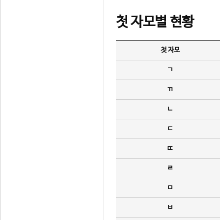
첫 자모별 현황
첫 자모
ㄱ
ㄲ
ㄴ
ㄷ
ㄸ
ㄹ
ㅁ
ㅂ