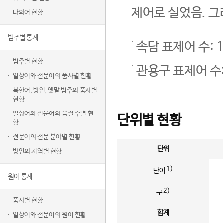
제어로 실었음. 그
다의어 현황
범주별 통계
속담 표제어 수: 1
범주별 현황
관용구 표제어 수:
일상어와 전문어의 품사별 현황
북한어, 방언, 옛말 범주의 품사별
현황
일상어와 전문어의 음절 수별 현
단위별 현황
황
전문어의 전문 분야별 현황
단위
방언의 지역별 현황
1)
단어
원어 통계
2)
구
품사별 현황
합계
일상어와 전문어의 원어 현황