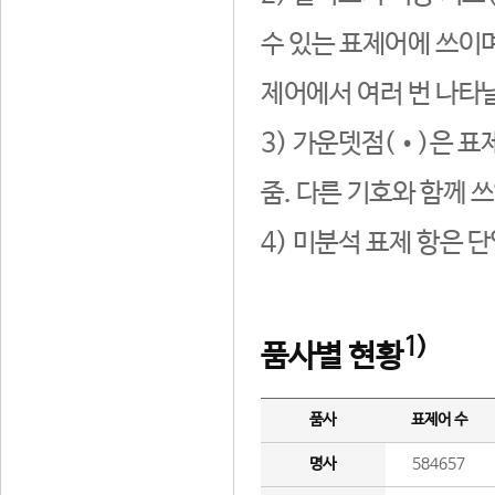
수 있는 표제어에 쓰이며
제어에서 여러 번 나타날
3) 가운뎃점(•)은 표
줌. 다른 기호와 함께 쓰
4) 미분석 표제 항은 
1)
품사별 현황
품사
표제어 수
명사
584657