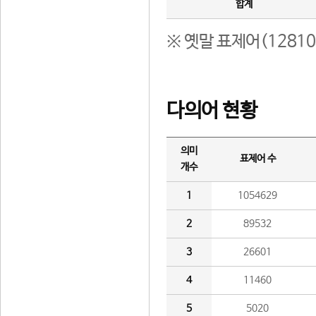
합계
※ 옛말 표제어(1281
다의어 현황
의미
표제어 수
개수
1
1054629
2
89532
3
26601
4
11460
5
5020