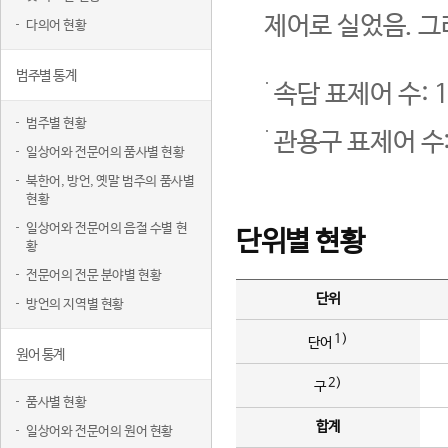
제어로 실었음. 그
다의어 현황
범주별 통계
속담 표제어 수: 1
범주별 현황
관용구 표제어 수:
일상어와 전문어의 품사별 현황
북한어, 방언, 옛말 범주의 품사별
현황
일상어와 전문어의 음절 수별 현
단위별 현황
황
전문어의 전문 분야별 현황
단위
방언의 지역별 현황
1)
단어
원어 통계
2)
구
품사별 현황
합계
일상어와 전문어의 원어 현황