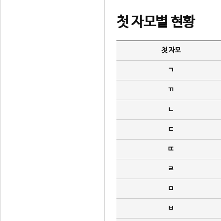
첫 자모별 현황
첫 자모
ㄱ
ㄲ
ㄴ
ㄷ
ㄸ
ㄹ
ㅁ
ㅂ