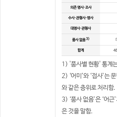
의존 명사·조사
수사·관형사·명사
대명사·관형사
3)
품사 없음
합계
4
1) '품사별 현황' 통계
2) ‘어미’와 ‘접사’
와 같은 층위로 처리함.
3) ‘품사 없음’은 ‘어
은 것을 말함.