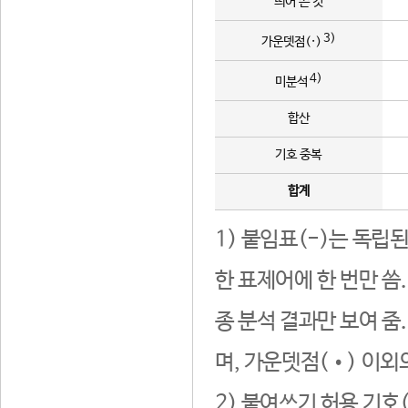
띄어 쓴 것
3)
가운뎃점(·)
4)
미분석
합산
기호 중복
합계
1) 붙임표(-)는 독립
한 표제어에 한 번만 씀
종 분석 결과만 보여 줌
며, 가운뎃점(•) 이외
2) 붙여쓰기 허용 기호