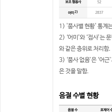
보조 형용사
52
2)
2837
어미
1) '품사별 현황' 통계
2) ‘어미’와 ‘접사’
와 같은 층위로 처리함.
3) ‘품사 없음’은 ‘어
은 것을 말함.
음절 수별 현황
음절 수
표제어 