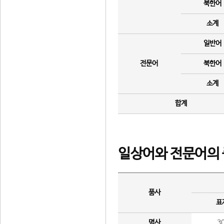
북한어
소계
일반어
전문어
북한어
소계
합계
일상어와 전문어의 
품사
표
명사
3