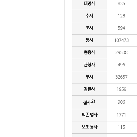
대명사
835
수사
128
조사
594
동사
107473
형용사
29538
관형사
496
부사
32657
감탄사
1959
2)
906
접사
의존 명사
1771
보조 동사
115