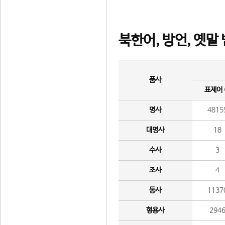
북한어, 방언, 옛말
품사
표제어
명사
4815
대명사
18
수사
3
조사
4
동사
1137
형용사
294