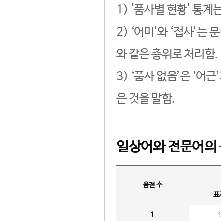
1) '품사별 현황' 통계
2) ‘어미’와 ‘접사’
와 같은 층위로 처리함.
3) ‘품사 없음’은 ‘어
은 것을 말함.
일상어와 전문어의 
음절 수
표
1