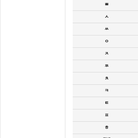
ㅃ
ㅅ
ㅆ
ㅇ
ㅈ
ㅉ
ㅊ
ㅋ
ㅌ
ㅍ
ㅎ