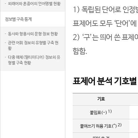
외래어와 혼종어의 언어명별 현황
1) 독립된 단어로 인정
정보별 구축 통계
표제어도 모두 ‘단어’에
동사와 형용사의 문형 정보 현황
2) ‘구’는 띄어 쓴 표
관련 어휘 정보의 유형별 구축 현
황
함함.
다중 매체(멀티미디어) 정보의 유
형별 구축 현황
표제어 분석 기호별
기호
1)
붙임표(-)
2)
붙여쓰기 허용 기호(^)