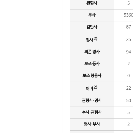
관형사
5
부사
536
감탄사
87
2)
25
접사
의존 명사
94
보조 동사
2
보조 형용사
0
2)
22
어미
관형사·명사
50
수사·관형사
5
명사·부사
2