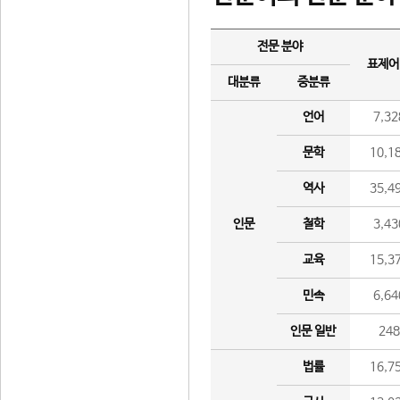
전문 분야
표제어
대분류
중분류
언어
7,32
문학
10,1
역사
35,4
인문
철학
3,43
교육
15,3
민속
6,64
인문 일반
24
법률
16,7