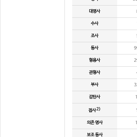
대명사
수사
조사
동사
9
형용사
2
관형사
부사
3
감탄사
2)
접사
의존 명사
보조 동사