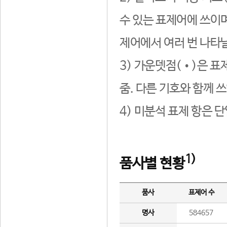
수 있는 표제어에 쓰이며
제어에서 여러 번 나타날
3) 가운뎃점(•)은 표
줌. 다른 기호와 함께 쓰
4) 미분석 표제 항은 
1)
품사별 현황
품사
표제어 수
명사
584657