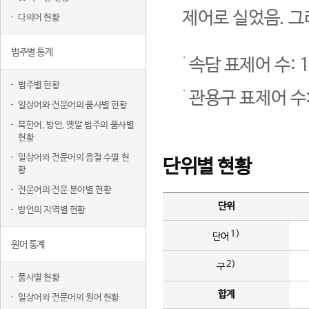
제어로 실었음. 그
다의어 현황
범주별 통계
속담 표제어 수: 1
범주별 현황
관용구 표제어 수:
일상어와 전문어의 품사별 현황
북한어, 방언, 옛말 범주의 품사별
현황
일상어와 전문어의 음절 수별 현
단위별 현황
황
전문어의 전문 분야별 현황
단위
방언의 지역별 현황
1)
단어
원어 통계
2)
구
품사별 현황
합계
일상어와 전문어의 원어 현황