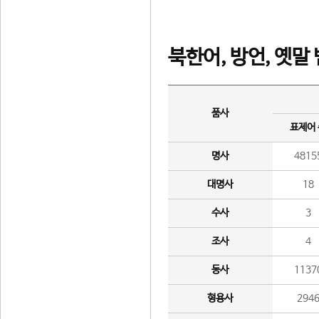
북한어, 방언, 옛말
품사
표제어
명사
4815
대명사
18
수사
3
조사
4
동사
1137
형용사
294