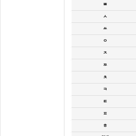
ㅃ
ㅅ
ㅆ
ㅇ
ㅈ
ㅉ
ㅊ
ㅋ
ㅌ
ㅍ
ㅎ