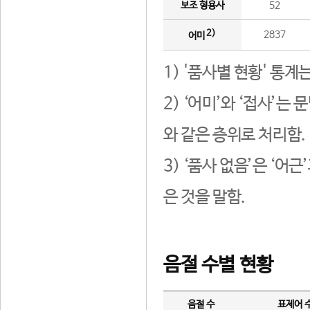
보조 형용사
52
2)
2837
어미
1) '품사별 현황' 통계
2) ‘어미’와 ‘접사’
와 같은 층위로 처리함.
3) ‘품사 없음’은 ‘어
은 것을 말함.
음절 수별 현황
음절 수
표제어 