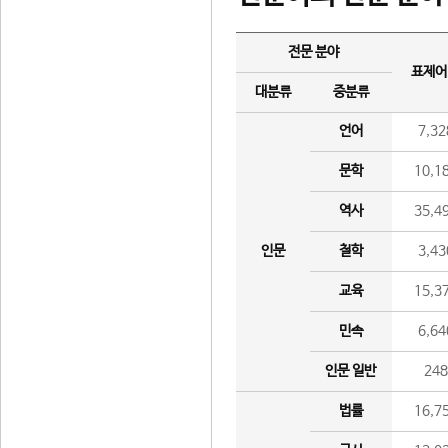
전문 분야
표제어
대분류
중분류
언어
7,32
문학
10,1
역사
35,4
인문
철학
3,43
교육
15,3
민속
6,64
인문 일반
24
법률
16,7