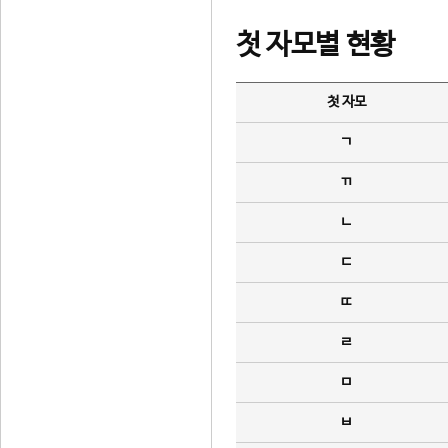
첫 자모별 현황
첫 자모
ㄱ
ㄲ
ㄴ
ㄷ
ㄸ
ㄹ
ㅁ
ㅂ