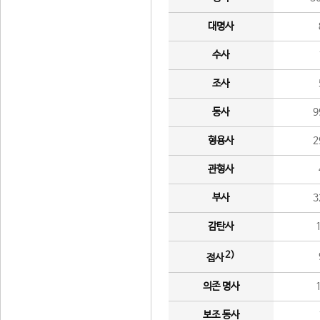
대명사
수사
조사
동사
9
형용사
2
관형사
부사
3
감탄사
2)
접사
의존 명사
보조 동사