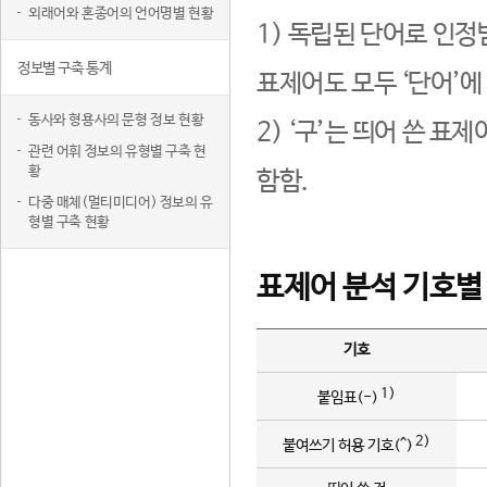
외래어와 혼종어의 언어명별 현황
1) 독립된 단어로 인정
정보별 구축 통계
표제어도 모두 ‘단어’에
동사와 형용사의 문형 정보 현황
2) ‘구’는 띄어 쓴 표
관련 어휘 정보의 유형별 구축 현
황
함함.
다중 매체(멀티미디어) 정보의 유
형별 구축 현황
표제어 분석 기호별
기호
1)
붙임표(-)
2)
붙여쓰기 허용 기호(^)