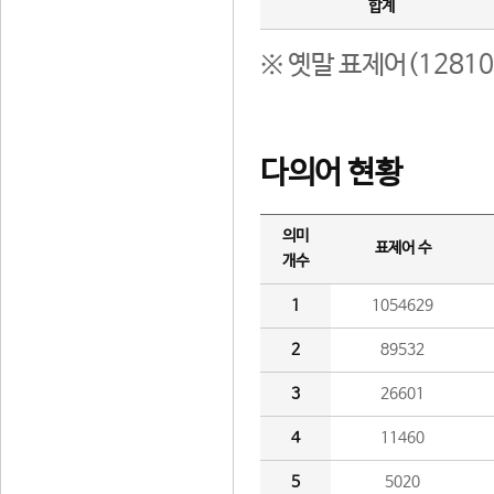
합계
※ 옛말 표제어(1281
다의어 현황
의미
표제어 수
개수
1
1054629
2
89532
3
26601
4
11460
5
5020