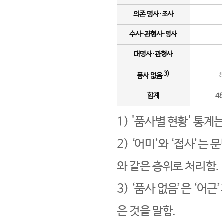
의존 명사·조사
수사·관형사·명사
대명사·관형사
3)
품사 없음
합계
4
1) '품사별 현황' 통계
2) ‘어미’와 ‘접사’
와 같은 층위로 처리함.
3) ‘품사 없음’은 ‘어
은 것을 말함.