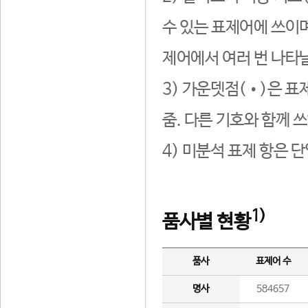
수 있는 표제어에 쓰이며
제어에서 여러 번 나타날
3) 가운뎃점(•)은 표
줌. 다른 기호와 함께 쓰
4) 미분석 표제 항은 
1)
품사별 현황
품사
표제어 수
명사
584657