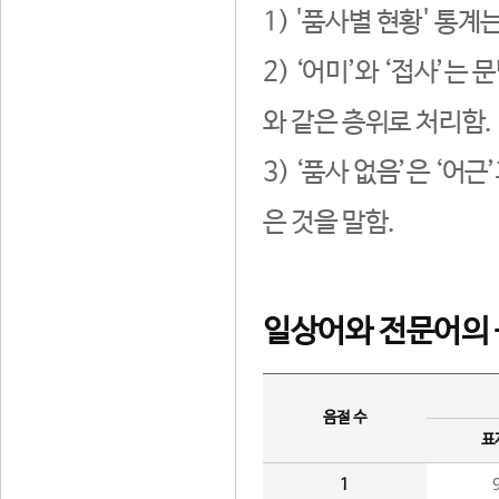
1) '품사별 현황' 통계
2) ‘어미’와 ‘접사’
와 같은 층위로 처리함.
3) ‘품사 없음’은 ‘어
은 것을 말함.
일상어와 전문어의 
음절 수
표
1