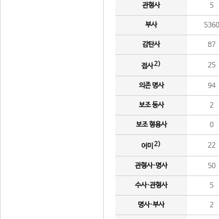
관형사
5
부사
536
감탄사
87
2)
25
접사
의존 명사
94
보조 동사
2
보조 형용사
0
2)
22
어미
관형사·명사
50
수사·관형사
5
명사·부사
2