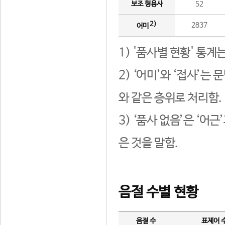
보조 형용사
52
2)
2837
어미
1) '품사별 현황' 통계
2) ‘어미’와 ‘접사’
와 같은 층위로 처리함.
3) ‘품사 없음’은 ‘어
은 것을 말함.
음절 수별 현황
음절 수
표제어 