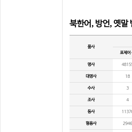
북한어, 방언, 옛말
품사
표제어
명사
4815
대명사
18
수사
3
조사
4
동사
1137
형용사
294