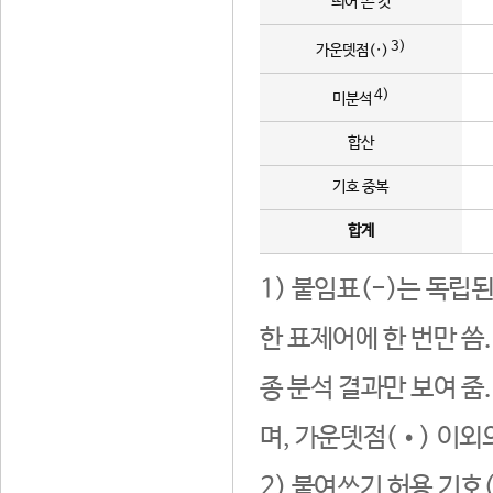
띄어 쓴 것
3)
가운뎃점(·)
4)
미분석
합산
기호 중복
합계
1) 붙임표(-)는 독립
한 표제어에 한 번만 씀
종 분석 결과만 보여 줌
며, 가운뎃점(•) 이외
2) 붙여쓰기 허용 기호