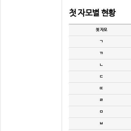
첫 자모별 현황
첫 자모
ㄱ
ㄲ
ㄴ
ㄷ
ㄸ
ㄹ
ㅁ
ㅂ