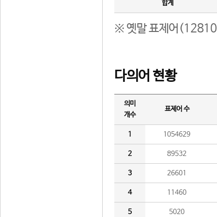
합계
※ 옛말 표제어(1281
다의어 현황
의미
표제어 수
개수
1
1054629
2
89532
3
26601
4
11460
5
5020