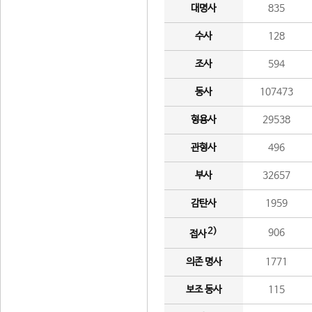
대명사
835
수사
128
조사
594
동사
107473
형용사
29538
관형사
496
부사
32657
감탄사
1959
2)
906
접사
의존 명사
1771
보조 동사
115