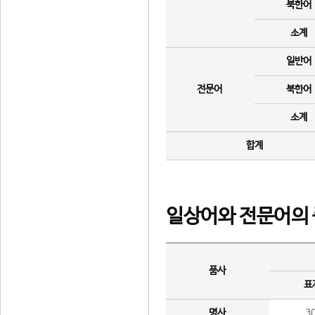
북한어
소계
일반어
전문어
북한어
소계
합계
일상어와 전문어의 
품사
표
명사
3