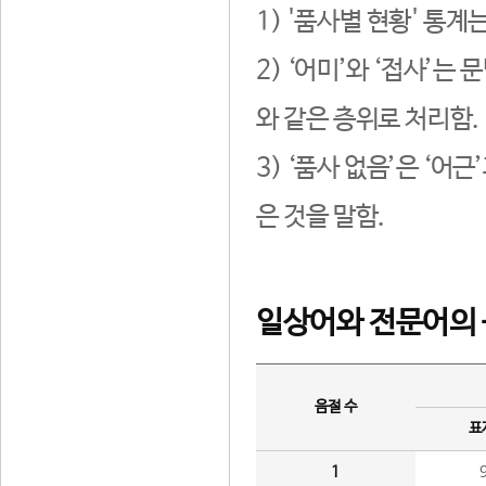
1) '품사별 현황' 통계
2) ‘어미’와 ‘접사’
와 같은 층위로 처리함.
3) ‘품사 없음’은 ‘어
은 것을 말함.
일상어와 전문어의 
음절 수
표
1