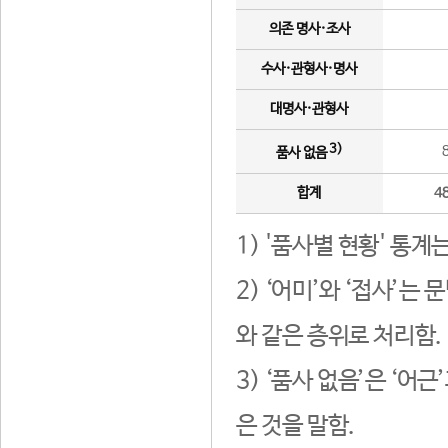
의존 명사·조사
수사·관형사·명사
대명사·관형사
3)
품사 없음
합계
4
1) '품사별 현황' 통계
2) ‘어미’와 ‘접사’
와 같은 층위로 처리함.
3) ‘품사 없음’은 ‘어
은 것을 말함.