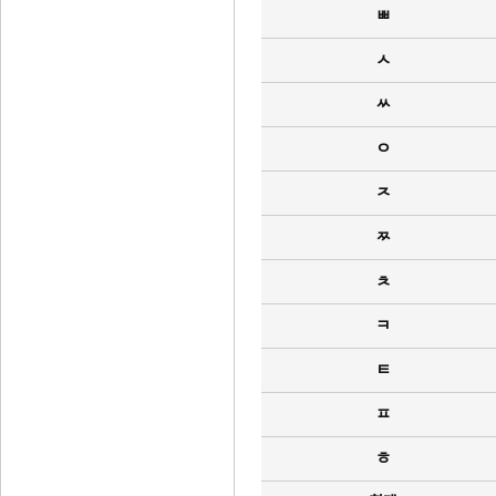
ㅃ
ㅅ
ㅆ
ㅇ
ㅈ
ㅉ
ㅊ
ㅋ
ㅌ
ㅍ
ㅎ