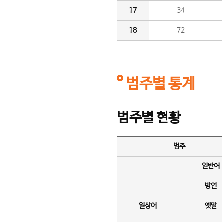
17
34
18
72
범주별 통계
범주별 현황
범주
일반어
방언
일상어
옛말