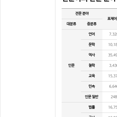
전문 분야
표제어
대분류
중분류
언어
7,32
문학
10,1
역사
35,4
인문
철학
3,43
교육
15,3
민속
6,64
인문 일반
24
법률
16,7