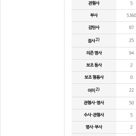
관형사
5
부사
536
감탄사
87
2)
25
접사
의존 명사
94
보조 동사
2
보조 형용사
0
2)
22
어미
관형사·명사
50
수사·관형사
5
명사·부사
2