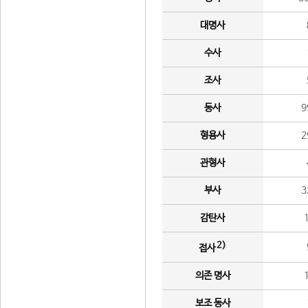
대명사
수사
조사
동사
9
형용사
2
관형사
부사
3
감탄사
2)
접사
의존 명사
보조 동사