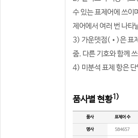
수 있는 표제어에 쓰이며
제어에서 여러 번 나타날
3) 가운뎃점(•)은 표
줌. 다른 기호와 함께 쓰
4) 미분석 표제 항은 
1)
품사별 현황
품사
표제어 수
명사
584657