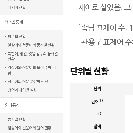
제어로 실었음. 그
다의어 현황
범주별 통계
속담 표제어 수: 1
범주별 현황
관용구 표제어 수:
일상어와 전문어의 품사별 현황
북한어, 방언, 옛말 범주의 품사별
현황
일상어와 전문어의 음절 수별 현
단위별 현황
황
전문어의 전문 분야별 현황
단위
방언의 지역별 현황
1)
단어
원어 통계
2)
구
품사별 현황
합계
일상어와 전문어의 원어 현황