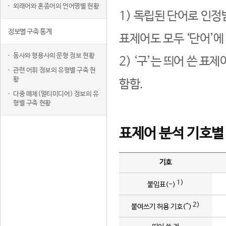
외래어와 혼종어의 언어명별 현황
1) 독립된 단어로 인정
정보별 구축 통계
표제어도 모두 ‘단어’에
동사와 형용사의 문형 정보 현황
2) ‘구’는 띄어 쓴 표
관련 어휘 정보의 유형별 구축 현
황
함함.
다중 매체(멀티미디어) 정보의 유
형별 구축 현황
표제어 분석 기호별
기호
1)
붙임표(-)
2)
붙여쓰기 허용 기호(^)