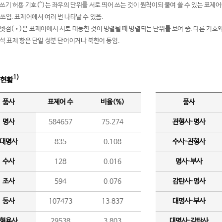
여쓰기 허용 기호(^)는 좌우의 단위를 서로 띄어 쓰는 것이 원칙이되 붙여 쓸 수 있는 표
 쓰임. 표제어에서 여러 번 나타날 수 있음.
운뎃점(•)은 표제어에서 서로 대등한 것이 병렬될 때 병렬되는 단위를 보여 줌. 다른 기호와
분석 표제 항은 단일 성분 단어이거나 북한어 등임.
1)
 현황
품사
표제어 수
비율(%)
품사
명사
584657
75.274
관형사·명사
대명사
835
0.108
수사·관형사
수사
128
0.016
명사·부사
조사
594
0.076
감탄사·명사
동사
107473
13.837
대명사·부사
형용사
29538
3.803
대명사·감탄사