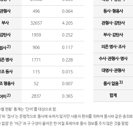
관형사
496
0.064
동사·형용사
부사
32657
4.205
관형사·감탄사
감탄사
1959
0.252
부사·감탄사
의존 명사·조사
2)
906
0.117
접사
수사·관형사·명사
의존 명사
1771
0.228
대명사·관형사
보조 동사
115
0.015
3)
조 형용사
52
0.007
품사 없음
합계
2)
2837
0.365
어미
품사별 현황' 통계는 '단어'를 대상으로 함.
어미’와 ‘접사’는 문법적으로 품사에 속하지 않지만 사용자 편의를 위하여 품사와 같은 층위로
품사 없음’은 ‘어근’과 구 구성이 줄어든 한 어절 표제어로 품사 정보를 주지 않은 것을 말함.