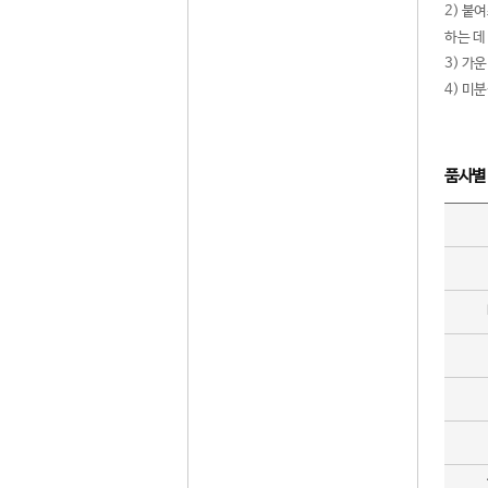
2) 붙
하는 데
3) 가
4) 미
품사별