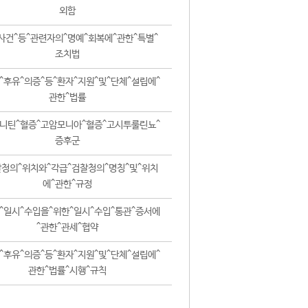
외함
사건^등^관련자의^명예^회복에^관한^특별^
조치법
^후유^의증^등^환자^지원^및^단체^설립에^
관한^법률
니틴^혈증^고암모니아^혈증^고시투룰린뇨^
증후군
청의^위치와^각급^검찰청의^명칭^및^위치
에^관한^규정
^일시^수입을^위한^일시^수입^통관^증서에
^관한^관세^협약
^후유^의증^등^환자^지원^및^단체^설립에^
관한^법률^시행^규칙