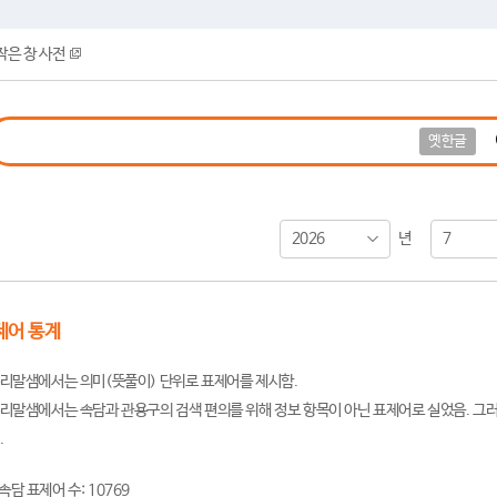
작은 창 사전
옛한글
2026
7
년
제어 통계
리말샘에서는 의미(뜻풀이) 단위로 표제어를 제시함.
리말샘에서는 속담과 관용구의 검색 편의를 위해 정보 항목이 아닌 표제어로 실었음. 그러
.
속담 표제어 수: 10769