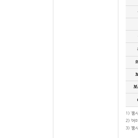
보
1) '
2) ‘
3) ‘