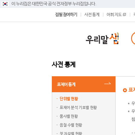
이 누리집은 대한민국 공식 전자정부 누리집입니다.
집필 참여하기
사전 통계
어휘 지도
사전 통계
표제어 통계
표
단위별 현황
우
표제어 분석 기호별 현황
우
품사별 현황
됨
음절 수별 현황
첫 자모별 현황