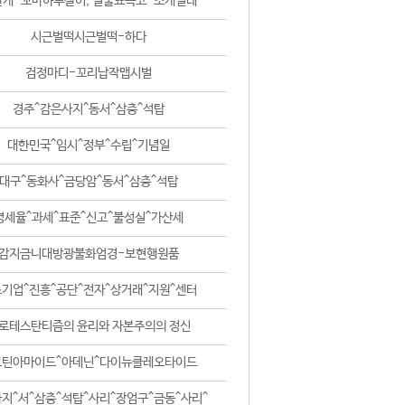
날개-꼬마하루살이, 털줄뾰족코-조개벌레
시근벌떡시근벌떡-하다
검정마디-꼬리납작맵시벌
경주^감은사지^동서^삼층^석탑
대한민국^임시^정부^수립^기념일
대구^동화사^금당암^동서^삼층^석탑
영세율^과세^표준^신고^불성실^가산세
감지금니대방광불화엄경-보현행원품
기업^진흥^공단^전자^상거래^지원^센터
로테스탄티즘의 윤리와 자본주의의 정신
코틴아마이드^아데닌^다이뉴클레오타이드
지^서^삼층^석탑^사리^장엄구^금동^사리^