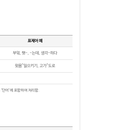
표제어 예
부엌, 햇-, -는데, 생각-하다
윗몸^일으키기, 고가^도로
 ‘단어’에 포함하여 처리함.