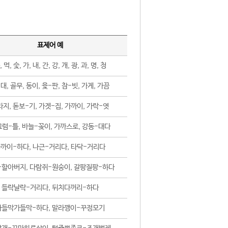
표제어 예
, 먹, 숯, 가, 내, 간, 강, 개, 광, 과, 명, 청
대, 골무, 동이, 윷-판, 참-빗, 가게, 가끔
지, 돋보-기, 가겟-집, 가까이, 가락-엿
럼-틀, 바늘-꽂이, 가까스로, 강동-대다
까이-하다, 나근-거리다, 타닥-거리다
-할아버지, 다람쥐-원숭이, 갈팡질팡-하다
들락날락-거리다, 뒤치다꺼리-하다
가들막가들막-하다, 말라깽이-꾸정모기