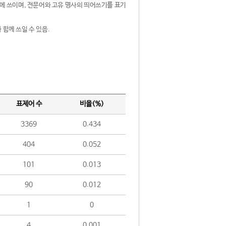
제어에 쓰이며, 전문어와 고유 명사의 띄어쓰기를 표기
 함께 쓰일 수 있음.
표제어 수
비율(%)
3369
0.434
404
0.052
101
0.013
90
0.012
1
0
4
0.001