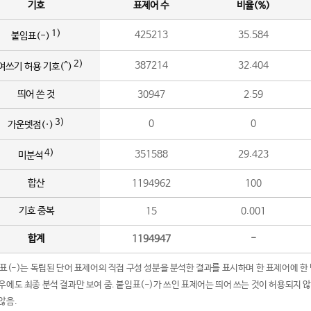
기호
표제어 수
비율(%)
1)
425213
35.584
붙임표(-)
2)
387214
32.404
여쓰기 허용 기호(^)
띄어 쓴 것
30947
2.59
3)
0
0
가운뎃점(·)
4)
351588
29.423
미분석
합산
1194962
100
기호 중복
15
0.001
합계
1194947
-
임표(-)는 독립된 단어 표제어의 직접 구성 성분을 분석한 결과를 표시하며 한 표제어에 한
우에도 최종 분석 결과만 보여 줌. 붙임표(-)가 쓰인 표제어는 띄어 쓰는 것이 허용되지 
않음.