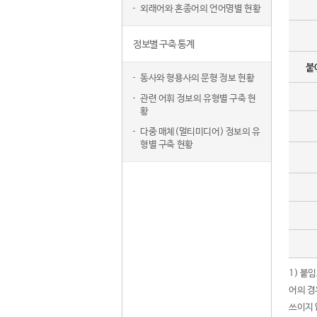
외래어와 혼종어의 언어명별 현황
정보별 구축 통계
붙
동사와 형용사의 문형 정보 현황
관련 어휘 정보의 유형별 구축 현
황
다중 매체(멀티미디어) 정보의 유
형별 구축 현황
1) 붙
어의 경
쓰이지 