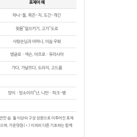
표제어 예
하나-둘, 묵은-지, 도긴-개긴
윗몸^일으키기, 고가^도로
사랑손님과 어머니, 이솝 우화
앵글로ㆍ색슨, 아프로ㆍ유라시아
가다, 가냘프다, 도라지, 고드름
망이ㆍ망소이의^난, 니만ㆍ피크-병
 번만 씀. 둘 이상의 구성 성분으로 이루어진 표제
않으며, 가운뎃점(•) 이외의 다른 기호와는 함께