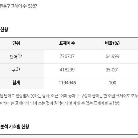
관용구 표제어 수: 5387
 현황
단위
표제어 수
비율(%)
1)
776707
64.999
단어
2)
418239
35.001
구
합계
1194946
100
립된 단어로 인정받지 못하는 접사, 어근, 어미 등과 구 구성이 줄어든 한 어절 표제어도 모두
구’는 띄어 쓴 표제어와 띄어 쓰는 것이 원칙이되 붙여 쓸 수 있는 표제어를 포함함.
 분석 기호별 현황