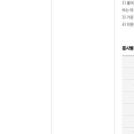
2) 붙
하는 데
3) 가
4) 미
품사별