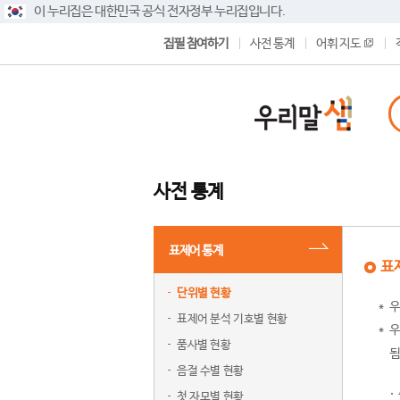
이 누리집은 대한민국 공식 전자정부 누리집입니다.
집필 참여하기
사전 통계
어휘 지도
사전 통계
표제어 통계
표
단위별 현황
우
표제어 분석 기호별 현황
우
품사별 현황
됨
음절 수별 현황
첫 자모별 현황