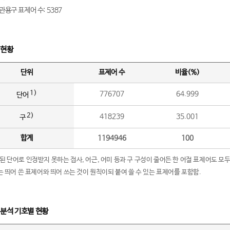
관용구 표제어 수: 5387
 현황
단위
표제어 수
비율(%)
1)
776707
64.999
단어
2)
418239
35.001
구
합계
1194946
100
립된 단어로 인정받지 못하는 접사, 어근, 어미 등과 구 구성이 줄어든 한 어절 표제어도 모두
구’는 띄어 쓴 표제어와 띄어 쓰는 것이 원칙이되 붙여 쓸 수 있는 표제어를 포함함.
 분석 기호별 현황