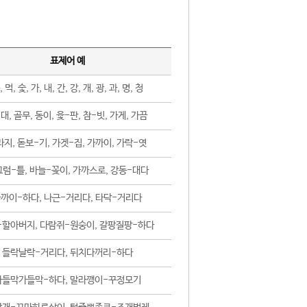
표제어 예
, 먹, 숯, 가, 내, 간, 강, 개, 광, 과, 명, 청
대, 골무, 동이, 윷-판, 참-빗, 가게, 가끔
지, 돋보-기, 가겟-집, 가까이, 가락-엿
럼-틀, 바늘-꽂이, 가까스로, 강동-대다
까이-하다, 나근-거리다, 타닥-거리다
-할아버지, 다람쥐-원숭이, 갈팡질팡-하다
들락날락-거리다, 뒤치다꺼리-하다
가들막가들막-하다, 말라깽이-꾸정모기