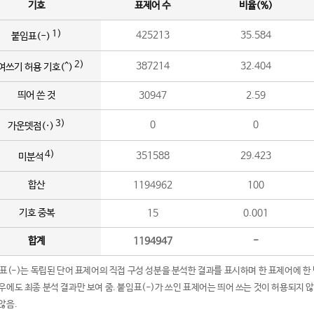
기호
표제어 수
비율(%)
1)
425213
35.584
붙임표(-)
2)
387214
32.404
여쓰기 허용 기호(^)
띄어 쓴 것
30947
2.59
3)
0
0
가운뎃점(·)
4)
351588
29.423
미분석
합산
1194962
100
기호 중복
15
0.001
합계
1194947
-
임표(-)는 독립된 단어 표제어의 직접 구성 성분을 분석한 결과를 표시하며 한 표제어에 한
우에도 최종 분석 결과만 보여 줌. 붙임표(-)가 쓰인 표제어는 띄어 쓰는 것이 허용되지 
않음.