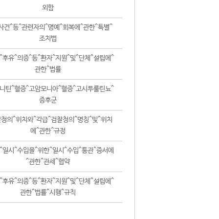
외함
사건^등^관련자의^명예^회복에^관한^특별^
조치법
^후유^의증^등^환자^지원^및^단체^설립에^
관한^법률
니틴^혈증^고암모니아^혈증^고시투룰린뇨^
증후군
청의^위치와^각급^검찰청의^명칭^및^위치
에^관한^규정
^일시^수입을^위한^일시^수입^통관^증서에
^관한^관세^협약
^후유^의증^등^환자^지원^및^단체^설립에^
관한^법률^시행^규칙