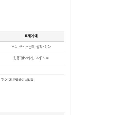
표제어 예
부엌, 햇-, -는데, 생각-하다
윗몸^일으키기, 고가^도로
 ‘단어’에 포함하여 처리함.