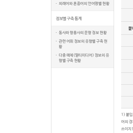
외래어와 혼종어의 언어명별 현황
정보별 구축 통계
붙
동사와 형용사의 문형 정보 현황
관련 어휘 정보의 유형별 구축 현
황
다중 매체(멀티미디어) 정보의 유
형별 구축 현황
1) 붙
어의 경
쓰이지 