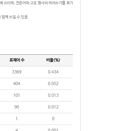
제어에 쓰이며, 전문어와 고유 명사의 띄어쓰기를 표기
 함께 쓰일 수 있음.
표제어 수
비율(%)
3369
0.434
404
0.052
101
0.013
90
0.012
1
0
4
0.001