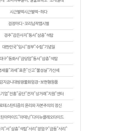
날개-꼬마하루살이, 털줄뾰족코-조개벌레
시근벌떡시근벌떡-하다
검정마디-꼬리납작맵시벌
경주^감은사지^동서^삼층^석탑
대한민국^임시^정부^수립^기념일
대구^동화사^금당암^동서^삼층^석탑
영세율^과세^표준^신고^불성실^가산세
감지금니대방광불화엄경-보현행원품
기업^진흥^공단^전자^상거래^지원^센터
로테스탄티즘의 윤리와 자본주의의 정신
코틴아마이드^아데닌^다이뉴클레오타이드
지^서^삼층^석탑^사리^장엄구^금동^사리^