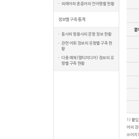
외래어와 혼종어의 언어명별 현황
정보별 구축 통계
붙
동사와 형용사의 문형 정보 현황
관련 어휘 정보의 유형별 구축 현
황
다중 매체(멀티미디어) 정보의 유
형별 구축 현황
1) 붙
어의 경
쓰이지 