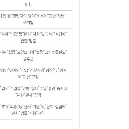
외함
사건^등^관련자의^명예^회복에^관한^특별^
조치법
^후유^의증^등^환자^지원^및^단체^설립에^
관한^법률
니틴^혈증^고암모니아^혈증^고시투룰린뇨^
증후군
청의^위치와^각급^검찰청의^명칭^및^위치
에^관한^규정
^일시^수입을^위한^일시^수입^통관^증서에
^관한^관세^협약
^후유^의증^등^환자^지원^및^단체^설립에^
관한^법률^시행^규칙