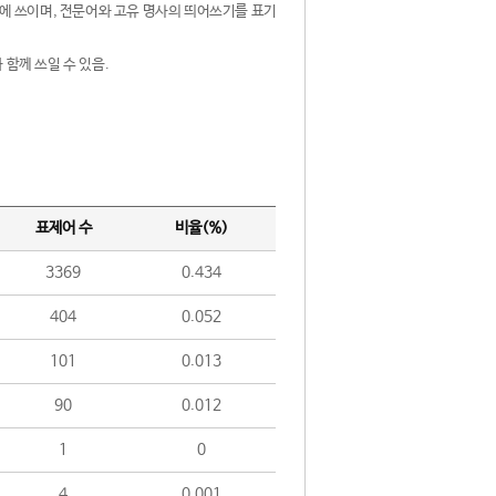
제어에 쓰이며, 전문어와 고유 명사의 띄어쓰기를 표기
 함께 쓰일 수 있음.
표제어 수
비율(%)
3369
0.434
404
0.052
101
0.013
90
0.012
1
0
4
0.001