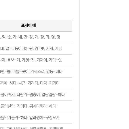
표제어 예
, 먹, 숯, 가, 내, 간, 강, 개, 광, 과, 명, 청
대, 골무, 동이, 윷-판, 참-빗, 가게, 가끔
지, 돋보-기, 가겟-집, 가까이, 가락-엿
럼-틀, 바늘-꽂이, 가까스로, 강동-대다
까이-하다, 나근-거리다, 타닥-거리다
-할아버지, 다람쥐-원숭이, 갈팡질팡-하다
들락날락-거리다, 뒤치다꺼리-하다
가들막가들막-하다, 말라깽이-꾸정모기