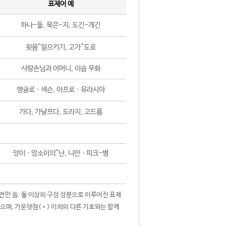
표제어 예
하나-둘, 묵은-지, 도긴-개긴
윗몸^일으키기, 고가^도로
사랑손님과 어머니, 이솝 우화
앵글로ㆍ색슨, 아프로ㆍ유라시아
가다, 가냘프다, 도라지, 고드름
망이ㆍ망소이의^난, 니만ㆍ피크-병
 번만 씀. 둘 이상의 구성 성분으로 이루어진 표제
않으며, 가운뎃점(•) 이외의 다른 기호와는 함께