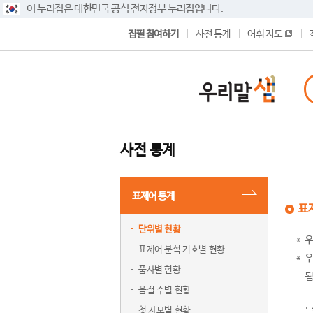
이 누리집은 대한민국 공식 전자정부 누리집입니다.
집필 참여하기
사전 통계
어휘 지도
사전 통계
표제어 통계
표
단위별 현황
우
표제어 분석 기호별 현황
우
품사별 현황
됨
음절 수별 현황
첫 자모별 현황