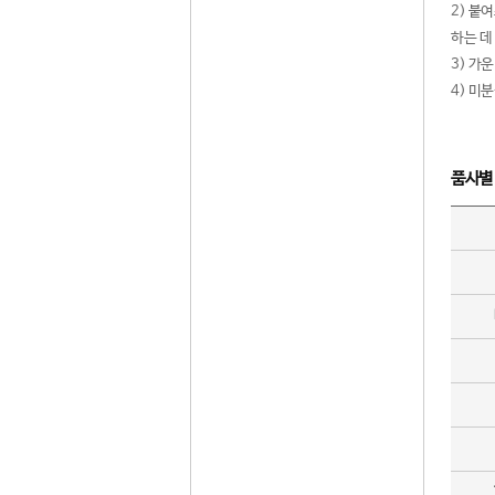
2) 붙
하는 데
3) 가
4) 미
품사별