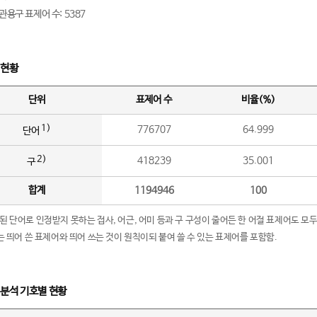
관용구 표제어 수: 5387
 현황
단위
표제어 수
비율(%)
1)
776707
64.999
단어
2)
418239
35.001
구
합계
1194946
100
립된 단어로 인정받지 못하는 접사, 어근, 어미 등과 구 구성이 줄어든 한 어절 표제어도 모두
구’는 띄어 쓴 표제어와 띄어 쓰는 것이 원칙이되 붙여 쓸 수 있는 표제어를 포함함.
 분석 기호별 현황