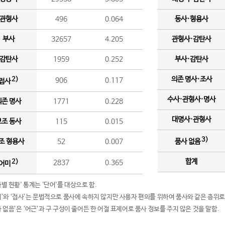
관형사
496
0.064
동사·형용사
부사
32657
4.205
관형사·감탄사
감탄사
1959
0.252
부사·감탄사
의존 명사·조사
2)
906
0.117
접사
수사·관형사·명사
의존 명사
1771
0.228
대명사·관형사
보조 동사
115
0.015
3)
조 형용사
52
0.007
품사 없음
합계
2)
2837
0.365
어미
품사별 현황' 통계는 '단어'를 대상으로 함.
어미’와 ‘접사’는 문법적으로 품사에 속하지 않지만 사용자 편의를 위하여 품사와 같은 층위로
품사 없음’은 ‘어근’과 구 구성이 줄어든 한 어절 표제어로 품사 정보를 주지 않은 것을 말함.