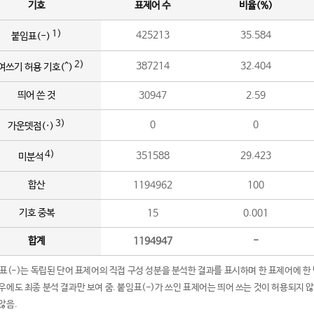
기호
표제어 수
비율(%)
1)
425213
35.584
붙임표(-)
2)
387214
32.404
여쓰기 허용 기호(^)
띄어 쓴 것
30947
2.59
3)
0
0
가운뎃점(·)
4)
351588
29.423
미분석
합산
1194962
100
기호 중복
15
0.001
합계
1194947
-
임표(-)는 독립된 단어 표제어의 직접 구성 성분을 분석한 결과를 표시하며 한 표제어에 한
우에도 최종 분석 결과만 보여 줌. 붙임표(-)가 쓰인 표제어는 띄어 쓰는 것이 허용되지 
않음.