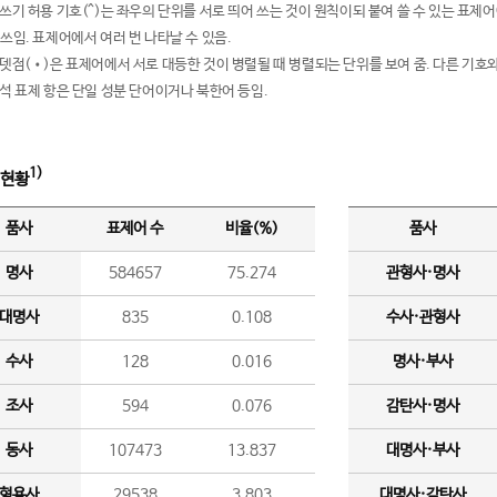
여쓰기 허용 기호(^)는 좌우의 단위를 서로 띄어 쓰는 것이 원칙이되 붙여 쓸 수 있는 표
 쓰임. 표제어에서 여러 번 나타날 수 있음.
운뎃점(•)은 표제어에서 서로 대등한 것이 병렬될 때 병렬되는 단위를 보여 줌. 다른 기호와
분석 표제 항은 단일 성분 단어이거나 북한어 등임.
1)
 현황
품사
표제어 수
비율(%)
품사
명사
584657
75.274
관형사·명사
대명사
835
0.108
수사·관형사
수사
128
0.016
명사·부사
조사
594
0.076
감탄사·명사
동사
107473
13.837
대명사·부사
형용사
29538
3.803
대명사·감탄사