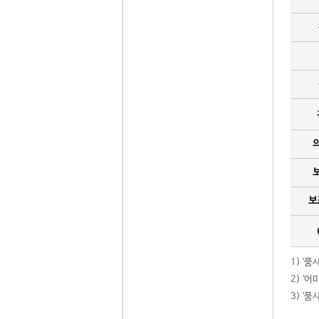
보
1) '
2) ‘
3) ‘