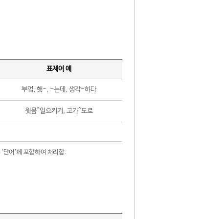
표제어 예
부엌, 햇-, -는데, 생각-하다
윗몸^일으키기, 고가^도로
 ‘단어’에 포함하여 처리함.