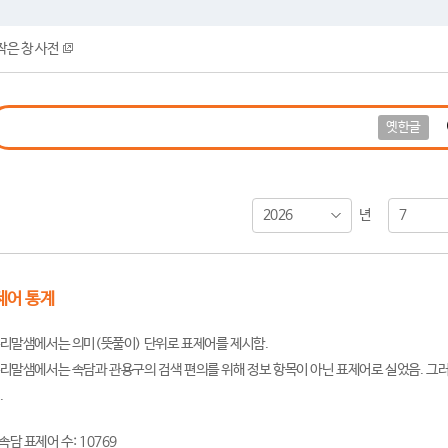
작은 창 사전
옛한글
2026
7
년
제어 통계
리말샘에서는 의미(뜻풀이) 단위로 표제어를 제시함.
리말샘에서는 속담과 관용구의 검색 편의를 위해 정보 항목이 아닌 표제어로 실었음. 그러
.
속담 표제어 수: 10769