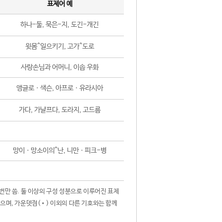
표제어 예
하나-둘, 묵은-지, 도긴-개긴
윗몸^일으키기, 고가^도로
사랑손님과 어머니, 이솝 우화
앵글로ㆍ색슨, 아프로ㆍ유라시아
가다, 가냘프다, 도라지, 고드름
망이ㆍ망소이의^난, 니만ㆍ피크-병
 번만 씀. 둘 이상의 구성 성분으로 이루어진 표제
않으며, 가운뎃점(•) 이외의 다른 기호와는 함께