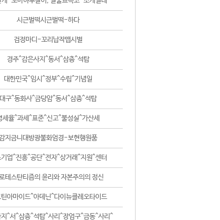
날개-꼬마하루살이, 털줄뾰족코-조개벌레
시근벌떡시근벌떡-하다
검정마디-꼬리납작맵시벌
경주^감은사지^동서^삼층^석탑
대한민국^임시^정부^수립^기념일
대구^동화사^금당암^동서^삼층^석탑
영세율^과세^표준^신고^불성실^가산세
감지금니대방광불화엄경-보현행원품
기업^진흥^공단^전자^상거래^지원^센터
로테스탄티즘의 윤리와 자본주의의 정신
코틴아마이드^아데닌^다이뉴클레오타이드
지^서^삼층^석탑^사리^장엄구^금동^사리^