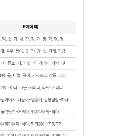
표제어 예
, 먹, 숯, 가, 내, 간, 강, 개, 광, 과, 명, 청
대, 골무, 동이, 윷-판, 참-빗, 가게, 가끔
지, 돋보-기, 가겟-집, 가까이, 가락-엿
럼-틀, 바늘-꽂이, 가까스로, 강동-대다
까이-하다, 나근-거리다, 타닥-거리다
-할아버지, 다람쥐-원숭이, 갈팡질팡-하다
들락날락-거리다, 뒤치다꺼리-하다
가들막가들막-하다, 말라깽이-꾸정모기