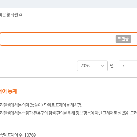
작은 창 사전
옛한글
2026
7
년
제어 통계
리말샘에서는 의미(뜻풀이) 단위로 표제어를 제시함.
리말샘에서는 속담과 관용구의 검색 편의를 위해 정보 항목이 아닌 표제어로 실었음. 그러
.
속담 표제어 수: 10769