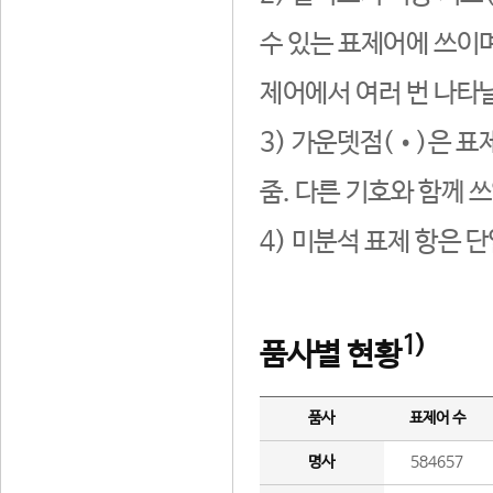
수 있는 표제어에 쓰이며
제어에서 여러 번 나타날
3) 가운뎃점(•)은 표
줌. 다른 기호와 함께 쓰
4) 미분석 표제 항은 
1)
품사별 현황
품사
표제어 수
명사
584657