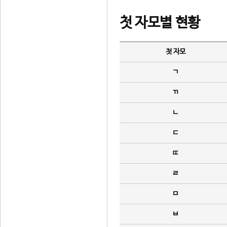
첫 자모별 현황
첫 자모
ㄱ
ㄲ
ㄴ
ㄷ
ㄸ
ㄹ
ㅁ
ㅂ