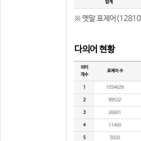
합계
※ 옛말 표제어(1281
다의어 현황
의미
표제어 수
개수
1
1054629
2
89532
3
26601
4
11460
5
5020