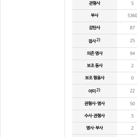
관형사
5
부사
536
감탄사
87
2)
25
접사
의존 명사
94
보조 동사
2
보조 형용사
0
2)
22
어미
관형사·명사
50
수사·관형사
5
명사·부사
2