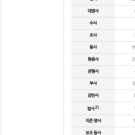
대명사
수사
조사
동사
9
형용사
2
관형사
부사
3
감탄사
2)
접사
의존 명사
보조 동사