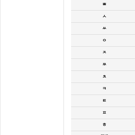
ㅃ
ㅅ
ㅆ
ㅇ
ㅈ
ㅉ
ㅊ
ㅋ
ㅌ
ㅍ
ㅎ