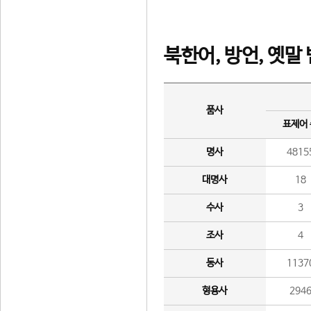
북한어, 방언, 옛말
품사
표제어
명사
4815
대명사
18
수사
3
조사
4
동사
1137
형용사
294