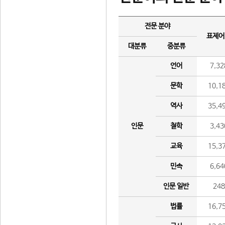
전문 분야
표제어
대분류
중분류
언어
7,32
문학
10,1
역사
35,4
인문
철학
3,43
교육
15,3
민속
6,64
인문 일반
24
법률
16,7