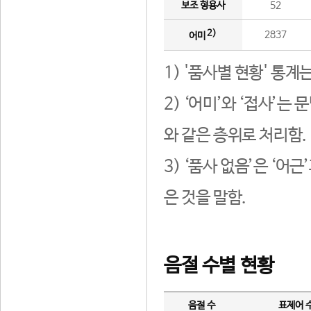
보조 형용사
52
2)
2837
어미
1) '품사별 현황' 통계
2) ‘어미’와 ‘접사’
와 같은 층위로 처리함.
3) ‘품사 없음’은 ‘어
은 것을 말함.
음절 수별 현황
음절 수
표제어 