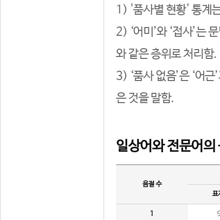
1) '품사별 현황' 통계
2) ‘어미’와 ‘접사’
와 같은 층위로 처리함.
3) ‘품사 없음’은 ‘어
은 것을 말함.
일상어와 전문어의 
음절 수
표
1