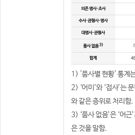
의존 명사·조사
수사·관형사·명사
대명사·관형사
3)
품사 없음
합계
4
1) '품사별 현황' 통계
2) ‘어미’와 ‘접사’
와 같은 층위로 처리함.
3) ‘품사 없음’은 ‘어
은 것을 말함.