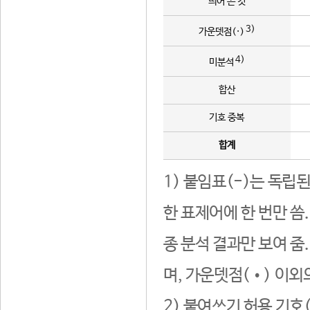
띄어 쓴 것
3)
가운뎃점(·)
4)
미분석
합산
기호 중복
합계
1) 붙임표(-)는 독립
한 표제어에 한 번만 씀
종 분석 결과만 보여 줌
며, 가운뎃점(•) 이외
2) 붙여쓰기 허용 기호