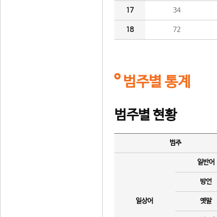
17
34
18
72
범주별 통계
범주별 현황
범주
일반어
방언
일상어
옛말