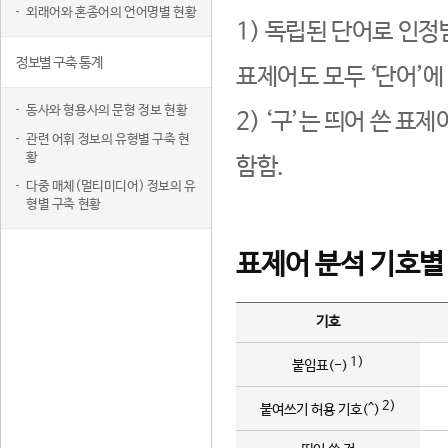
외래어와 혼종어의 언어명별 현황
1) 독립된 단어로 인정
정보별 구축 통계
표제어도 모두 ‘단어’에
동사와 형용사의 문형 정보 현황
2) ‘구’는 띄어 쓴 표
관련 어휘 정보의 유형별 구축 현
황
함함.
다중 매체(멀티미디어) 정보의 유
형별 구축 현황
표제어 분석 기호별
기호
1)
붙임표(-)
2)
붙여쓰기 허용 기호(^)