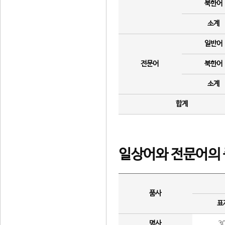
북한어
소계
일반어
전문어
북한어
소계
합계
일상어와 전문어의 
품사
표
명사
3