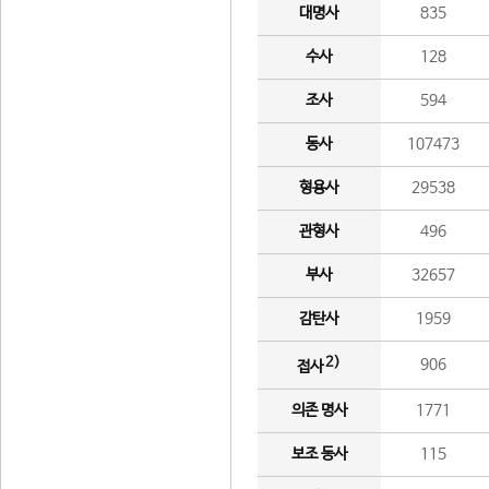
대명사
835
수사
128
조사
594
동사
107473
형용사
29538
관형사
496
부사
32657
감탄사
1959
2)
906
접사
의존 명사
1771
보조 동사
115