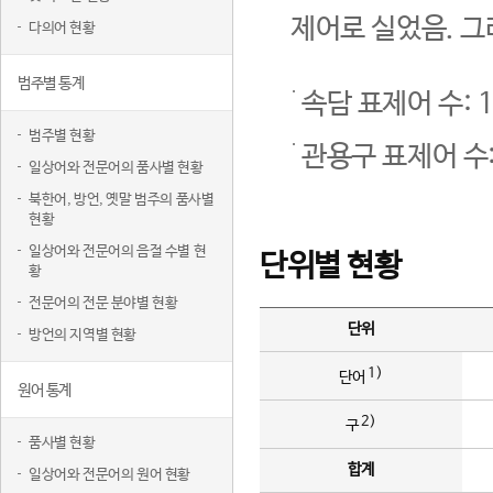
제어로 실었음. 그
다의어 현황
범주별 통계
속담 표제어 수: 1
범주별 현황
관용구 표제어 수:
일상어와 전문어의 품사별 현황
북한어, 방언, 옛말 범주의 품사별
현황
일상어와 전문어의 음절 수별 현
단위별 현황
황
전문어의 전문 분야별 현황
단위
방언의 지역별 현황
1)
단어
원어 통계
2)
구
품사별 현황
합계
일상어와 전문어의 원어 현황