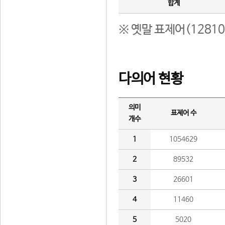
합계
※ 옛말 표제어(1281
다의어 현황
의미
표제어 수
개수
1
1054629
2
89532
3
26601
4
11460
5
5020