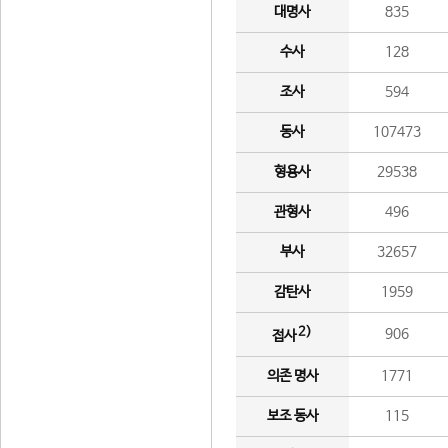
대명사
835
수사
128
조사
594
동사
107473
형용사
29538
관형사
496
부사
32657
감탄사
1959
2)
906
접사
의존 명사
1771
보조 동사
115