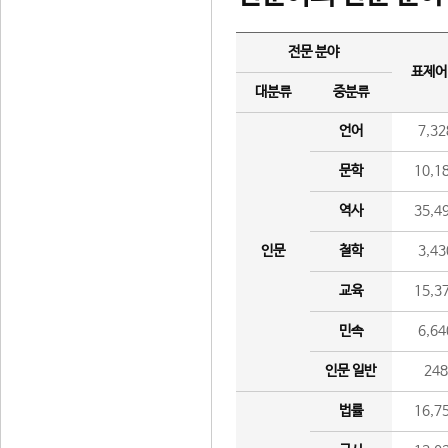
전문 분야
표제어
대분류
중분류
언어
7,32
문학
10,1
역사
35,4
인문
철학
3,43
교육
15,3
민속
6,64
인문 일반
24
법률
16,7