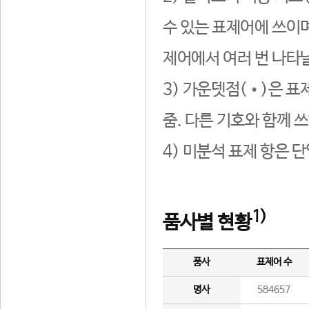
수 있는 표제어에 쓰이며
제어에서 여러 번 나타날
3) 가운뎃점(•)은 표
줌. 다른 기호와 함께 쓰
4) 미분석 표제 항은 
1)
품사별 현황
품사
표제어 수
명사
584657