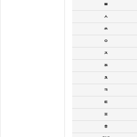
ㅃ
ㅅ
ㅆ
ㅇ
ㅈ
ㅉ
ㅊ
ㅋ
ㅌ
ㅍ
ㅎ