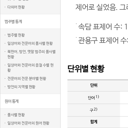
제어로 실었음. 그
다의어 현황
범주별 통계
속담 표제어 수: 1
범주별 현황
관용구 표제어 수:
일상어와 전문어의 품사별 현황
북한어, 방언, 옛말 범주의 품사별
현황
일상어와 전문어의 음절 수별 현
단위별 현황
황
전문어의 전문 분야별 현황
단위
방언의 지역별 현황
1)
단어
원어 통계
2)
구
품사별 현황
합계
일상어와 전문어의 원어 현황