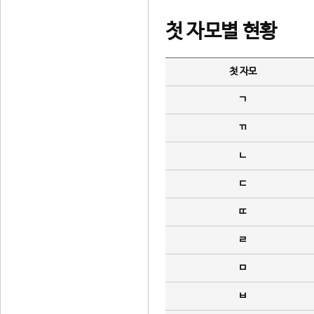
첫 자모별 현황
첫 자모
ㄱ
ㄲ
ㄴ
ㄷ
ㄸ
ㄹ
ㅁ
ㅂ