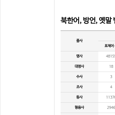
북한어, 방언, 옛말
품사
표제어
명사
4815
대명사
18
수사
3
조사
4
동사
1137
형용사
294