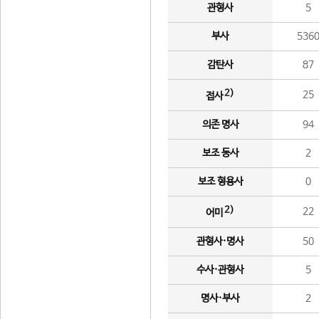
관형사
5
부사
536
감탄사
87
2)
25
접사
의존 명사
94
보조 동사
2
보조 형용사
0
2)
22
어미
관형사·명사
50
수사·관형사
5
명사·부사
2