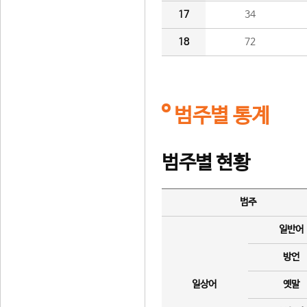
17
34
18
72
범주별 통계
범주별 현황
범주
일반어
방언
일상어
옛말