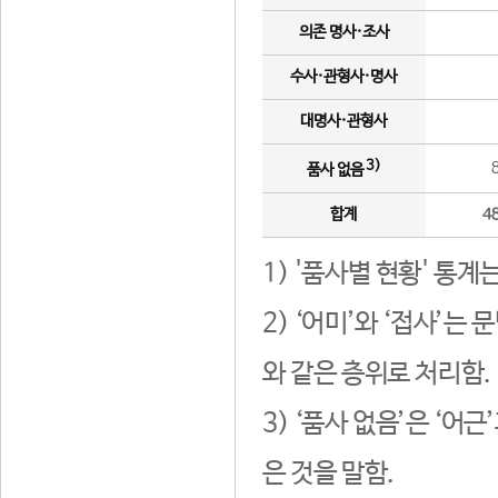
의존 명사·조사
수사·관형사·명사
대명사·관형사
3)
품사 없음
합계
4
1) '품사별 현황' 통계
2) ‘어미’와 ‘접사’
와 같은 층위로 처리함.
3) ‘품사 없음’은 ‘어
은 것을 말함.