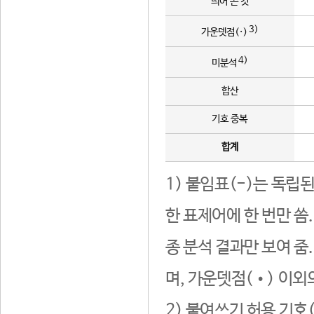
띄어 쓴 것
3)
가운뎃점(·)
4)
미분석
합산
기호 중복
합계
1) 붙임표(-)는 독립
한 표제어에 한 번만 씀
종 분석 결과만 보여 줌
며, 가운뎃점(•) 이외
2) 붙여쓰기 허용 기호