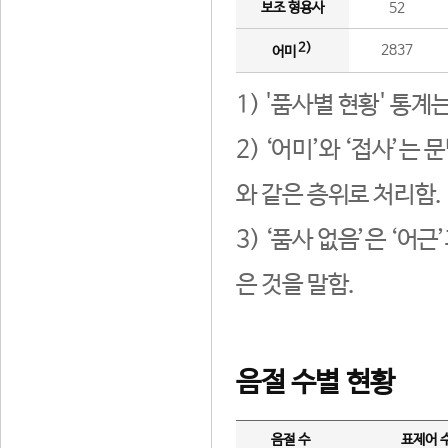
보조 형용사
52
2)
2837
어미
1) '품사별 현황' 통계
2) ‘어미’와 ‘접사’
와 같은 층위로 처리함.
3) ‘품사 없음’은 ‘어
은 것을 말함.
음절 수별 현황
음절 수
표제어 