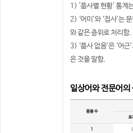
1) '품사별 현황' 통계
2) ‘어미’와 ‘접사’
와 같은 층위로 처리함.
3) ‘품사 없음’은 ‘어
은 것을 말함.
일상어와 전문어의 
음절 수
표
1