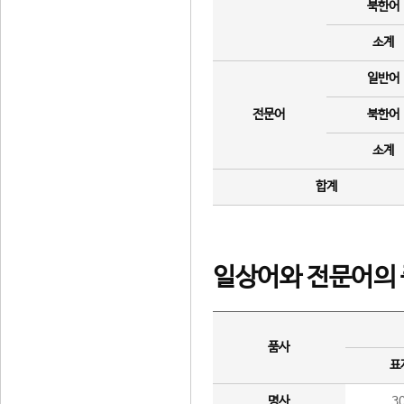
북한어
소계
일반어
전문어
북한어
소계
합계
일상어와 전문어의 
품사
표
명사
3