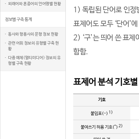
외래어와 혼종어의 언어명별 현황
1) 독립된 단어로 인정
정보별 구축 통계
표제어도 모두 ‘단어’에
동사와 형용사의 문형 정보 현황
2) ‘구’는 띄어 쓴 표
관련 어휘 정보의 유형별 구축 현
황
함함.
다중 매체(멀티미디어) 정보의 유
형별 구축 현황
표제어 분석 기호별
기호
1)
붙임표(-)
2)
붙여쓰기 허용 기호(^)