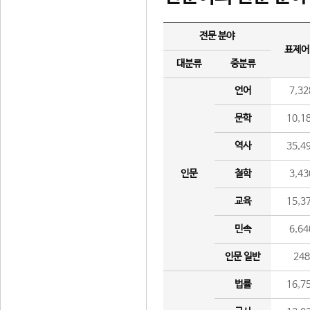
전문 분야
표제어
대분류
중분류
언어
7,32
문학
10,1
역사
35,4
인문
철학
3,43
교육
15,3
민속
6,64
인문 일반
24
법률
16,7