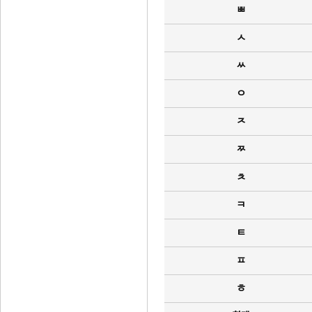
ㅃ
ㅅ
ㅆ
ㅇ
ㅈ
ㅉ
ㅊ
ㅋ
ㅌ
ㅍ
ㅎ