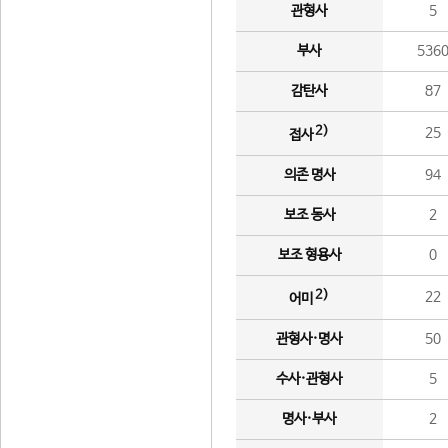
관형사
5
부사
536
감탄사
87
2)
25
접사
의존 명사
94
보조 동사
2
보조 형용사
0
2)
22
어미
관형사·명사
50
수사·관형사
5
명사·부사
2