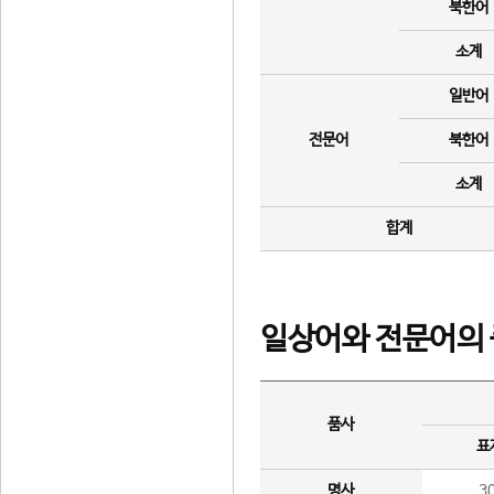
북한어
소계
일반어
전문어
북한어
소계
합계
일상어와 전문어의 
품사
표
명사
3