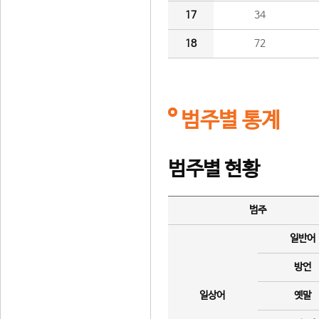
17
34
18
72
범주별 통계
범주별 현황
범주
일반어
방언
일상어
옛말