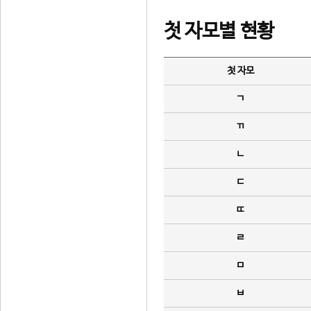
첫 자모별 현황
첫 자모
ㄱ
ㄲ
ㄴ
ㄷ
ㄸ
ㄹ
ㅁ
ㅂ