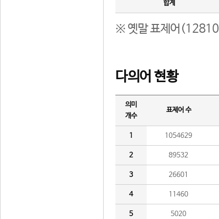
합계
※ 옛말 표제어(1281
다의어 현황
의미
표제어 수
개수
1
1054629
2
89532
3
26601
4
11460
5
5020