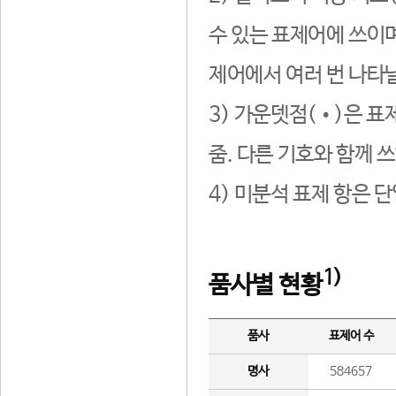
수 있는 표제어에 쓰이며
제어에서 여러 번 나타날
3) 가운뎃점(•)은 표
줌. 다른 기호와 함께 쓰
4) 미분석 표제 항은 
1)
품사별 현황
품사
표제어 수
명사
584657