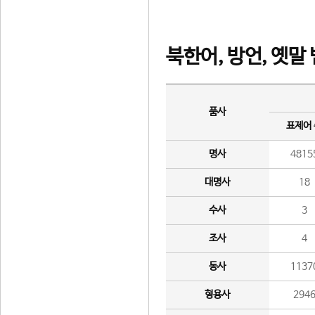
북한어, 방언, 옛말
품사
표제어
명사
4815
대명사
18
수사
3
조사
4
동사
1137
형용사
294