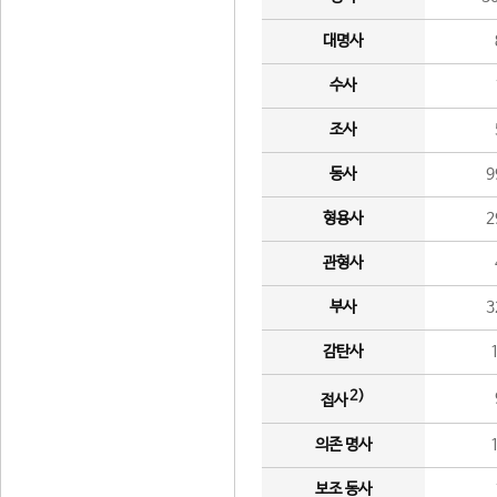
대명사
수사
조사
동사
9
형용사
2
관형사
부사
3
감탄사
2)
접사
의존 명사
보조 동사