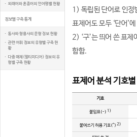
외래어와 혼종어의 언어명별 현황
1) 독립된 단어로 인정
정보별 구축 통계
표제어도 모두 ‘단어’에
동사와 형용사의 문형 정보 현황
2) ‘구’는 띄어 쓴 표
관련 어휘 정보의 유형별 구축 현
황
함함.
다중 매체(멀티미디어) 정보의 유
형별 구축 현황
표제어 분석 기호별
기호
1)
붙임표(-)
2)
붙여쓰기 허용 기호(^)