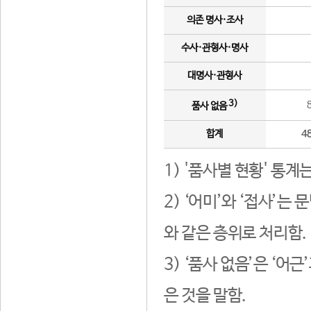
의존 명사·조사
수사·관형사·명사
대명사·관형사
3)
품사 없음
합계
4
1) '품사별 현황' 통계
2) ‘어미’와 ‘접사’
와 같은 층위로 처리함.
3) ‘품사 없음’은 ‘어
은 것을 말함.