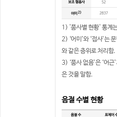
보조 형용사
52
2)
2837
어미
1) '품사별 현황' 통계
2) ‘어미’와 ‘접사’
와 같은 층위로 처리함.
3) ‘품사 없음’은 ‘어
은 것을 말함.
음절 수별 현황
음절 수
표제어 