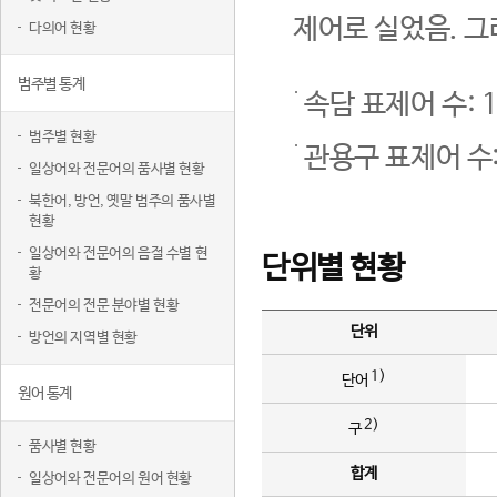
제어로 실었음. 그
다의어 현황
범주별 통계
속담 표제어 수: 1
범주별 현황
관용구 표제어 수:
일상어와 전문어의 품사별 현황
북한어, 방언, 옛말 범주의 품사별
현황
일상어와 전문어의 음절 수별 현
단위별 현황
황
전문어의 전문 분야별 현황
단위
방언의 지역별 현황
1)
단어
원어 통계
2)
구
품사별 현황
합계
일상어와 전문어의 원어 현황