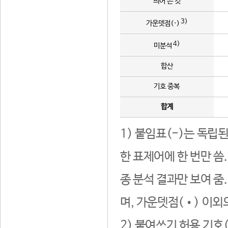
띄어 쓴 것
3)
가운뎃점(·)
4)
미분석
합산
기호 중복
합계
1) 붙임표(-)는 독립
한 표제어에 한 번만 씀
종 분석 결과만 보여 줌
며, 가운뎃점(•) 이외
2) 붙여쓰기 허용 기호