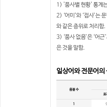
1) '품사별 현황' 통계
2) ‘어미’와 ‘접사’
와 같은 층위로 처리함.
3) ‘품사 없음’은 ‘어
은 것을 말함.
일상어와 전문어의 
음절 수
표
1