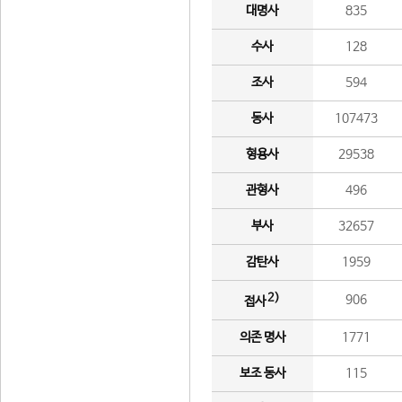
대명사
835
수사
128
조사
594
동사
107473
형용사
29538
관형사
496
부사
32657
감탄사
1959
2)
906
접사
의존 명사
1771
보조 동사
115