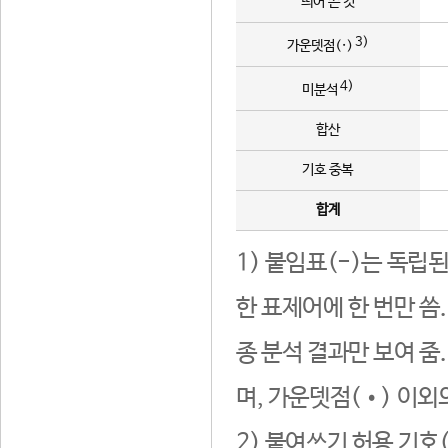
띄어 쓴 것
3)
가운뎃점(·)
4)
미분석
합산
기호 중복
합계
1) 붙임표(-)는 독립
한 표제어에 한 번만 씀
종 분석 결과만 보여 줌
며, 가운뎃점(•) 이외
2) 붙여쓰기 허용 기호