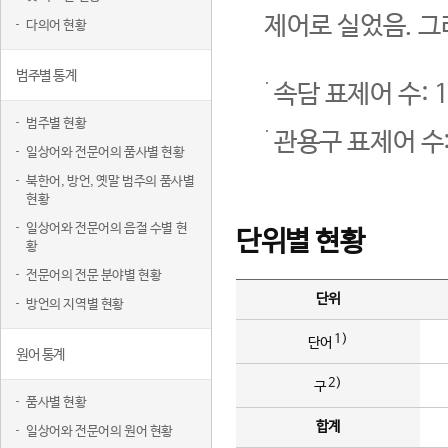
제어로 실었음. 그
다의어 현황
범주별 통계
속담 표제어 수: 1
범주별 현황
관용구 표제어 수:
일상어와 전문어의 품사별 현황
북한어, 방언, 옛말 범주의 품사별
현황
일상어와 전문어의 음절 수별 현
단위별 현황
황
전문어의 전문 분야별 현황
단위
방언의 지역별 현황
1)
단어
원어 통계
2)
구
품사별 현황
합계
일상어와 전문어의 원어 현황