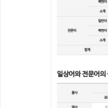
북한어
소계
일반어
전문어
북한어
소계
합계
일상어와 전문어의 
품사
표
명사
3