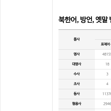
북한어, 방언, 옛말
품사
표제어
명사
4815
대명사
18
수사
3
조사
4
동사
1137
형용사
294