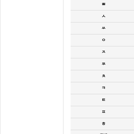
ㅃ
ㅅ
ㅆ
ㅇ
ㅈ
ㅉ
ㅊ
ㅋ
ㅌ
ㅍ
ㅎ