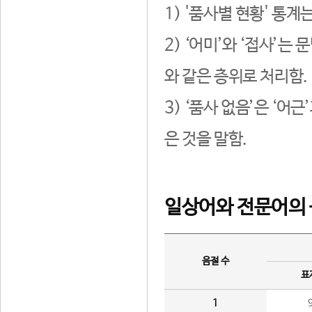
1) '품사별 현황' 통계
2) ‘어미’와 ‘접사’
와 같은 층위로 처리함.
3) ‘품사 없음’은 ‘어
은 것을 말함.
일상어와 전문어의 
음절 수
표
1