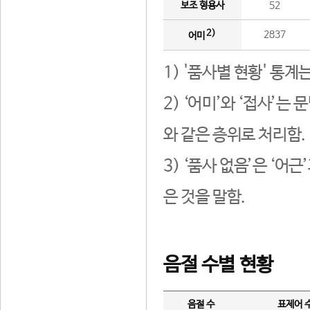
보조 형용사
52
2)
2837
어미
1) '품사별 현황' 통계
2) ‘어미’와 ‘접사’
와 같은 층위로 처리함.
3) ‘품사 없음’은 ‘어
은 것을 말함.
음절 수별 현황
음절 수
표제어 