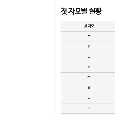
첫 자모별 현황
첫 자모
ㄱ
ㄲ
ㄴ
ㄷ
ㄸ
ㄹ
ㅁ
ㅂ