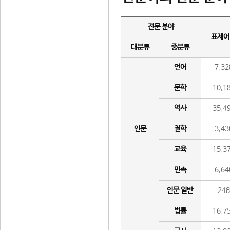
전문 분야
표제어
대분류
중분류
언어
7,32
문학
10,1
역사
35,4
인문
철학
3,43
교육
15,3
민속
6,64
인문 일반
24
법률
16,7