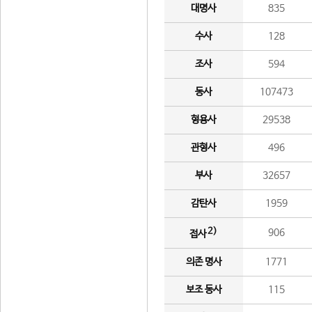
대명사
835
수사
128
조사
594
동사
107473
형용사
29538
관형사
496
부사
32657
감탄사
1959
2)
906
접사
의존 명사
1771
보조 동사
115