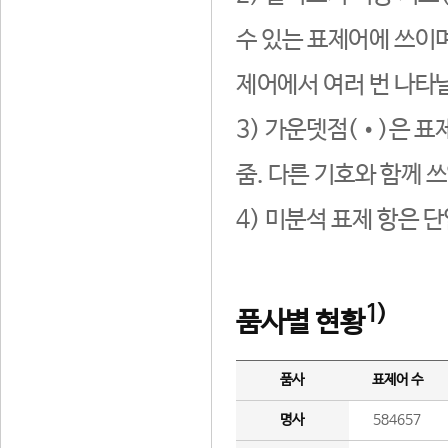
수 있는 표제어에 쓰이며
제어에서 여러 번 나타날
3) 가운뎃점(•)은 표
줌. 다른 기호와 함께 쓰
4) 미분석 표제 항은 
1)
품사별 현황
품사
표제어 수
명사
584657