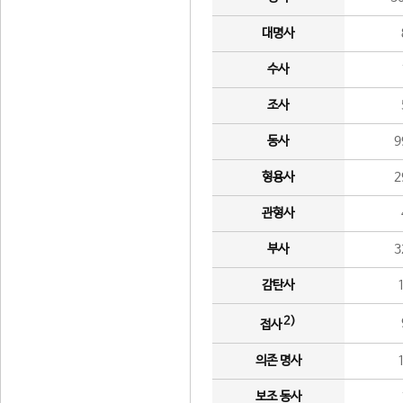
대명사
수사
조사
동사
9
형용사
2
관형사
부사
3
감탄사
2)
접사
의존 명사
보조 동사