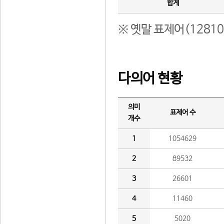
합계
※ 옛말 표제어(1281
다의어 현황
의미
표제어 수
개수
1
1054629
2
89532
3
26601
4
11460
5
5020