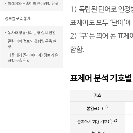
외래어와 혼종어의 언어명별 현황
1) 독립된 단어로 인정
정보별 구축 통계
표제어도 모두 ‘단어’에
동사와 형용사의 문형 정보 현황
2) ‘구’는 띄어 쓴 표
관련 어휘 정보의 유형별 구축 현
황
함함.
다중 매체(멀티미디어) 정보의 유
형별 구축 현황
표제어 분석 기호별
기호
1)
붙임표(-)
2)
붙여쓰기 허용 기호(^)