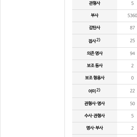
관형사
5
부사
536
감탄사
87
2)
25
접사
의존 명사
94
보조 동사
2
보조 형용사
0
2)
22
어미
관형사·명사
50
수사·관형사
5
명사·부사
2