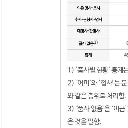
의존 명사·조사
수사·관형사·명사
대명사·관형사
3)
품사 없음
합계
4
1) '품사별 현황' 통계
2) ‘어미’와 ‘접사’
와 같은 층위로 처리함.
3) ‘품사 없음’은 ‘어
은 것을 말함.