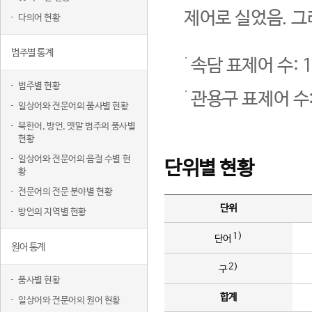
제어로 실었음. 그
다의어 현황
범주별 통계
속담 표제어 수: 1
범주별 현황
관용구 표제어 수:
일상어와 전문어의 품사별 현황
북한어, 방언, 옛말 범주의 품사별
현황
일상어와 전문어의 음절 수별 현
단위별 현황
황
전문어의 전문 분야별 현황
단위
방언의 지역별 현황
1)
단어
원어 통계
2)
구
품사별 현황
합계
일상어와 전문어의 원어 현황