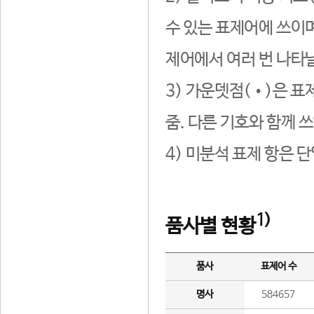
수 있는 표제어에 쓰이며
제어에서 여러 번 나타날
3) 가운뎃점(•)은 표
줌. 다른 기호와 함께 쓰
4) 미분석 표제 항은 
1)
품사별 현황
품사
표제어 수
명사
584657