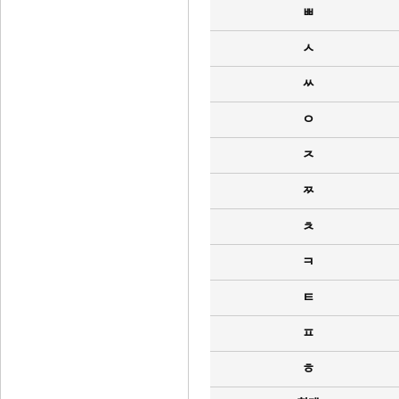
ㅃ
ㅅ
ㅆ
ㅇ
ㅈ
ㅉ
ㅊ
ㅋ
ㅌ
ㅍ
ㅎ