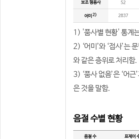
보조 형용사
52
2)
2837
어미
1) '품사별 현황' 통계
2) ‘어미’와 ‘접사’
와 같은 층위로 처리함.
3) ‘품사 없음’은 ‘어
은 것을 말함.
음절 수별 현황
음절 수
표제어 