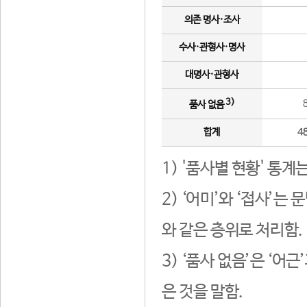
의존 명사·조사
수사·관형사·명사
대명사·관형사
3)
품사 없음
합계
4
1) '품사별 현황' 통계
2) ‘어미’와 ‘접사’
와 같은 층위로 처리함.
3) ‘품사 없음’은 ‘어
은 것을 말함.