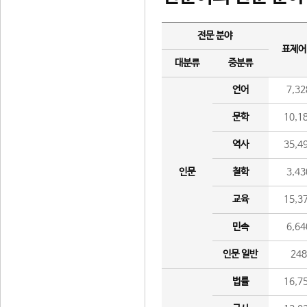
전문 분야
표제어
대분류
중분류
언어
7,32
문학
10,1
역사
35,4
인문
철학
3,43
교육
15,3
민속
6,64
인문 일반
24
법률
16,7