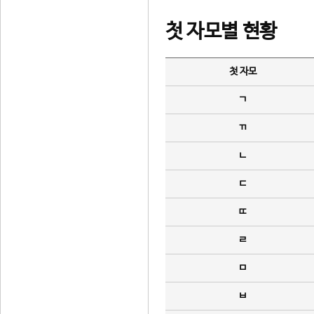
첫 자모별 현황
첫 자모
ㄱ
ㄲ
ㄴ
ㄷ
ㄸ
ㄹ
ㅁ
ㅂ