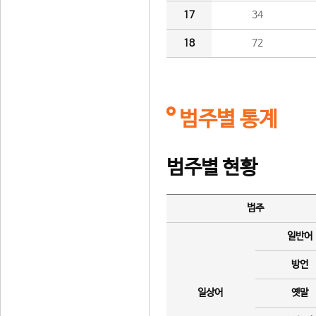
17
34
18
72
범주별 통계
범주별 현황
범주
일반어
방언
일상어
옛말