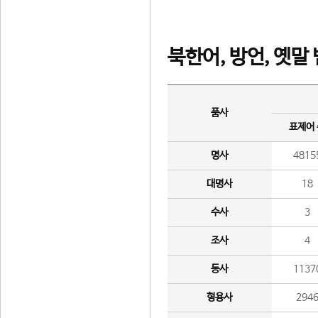
북한어, 방언, 옛말
품사
표제어
명사
4815
대명사
18
수사
3
조사
4
동사
1137
형용사
294