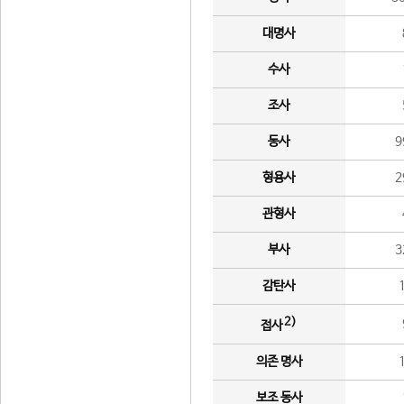
대명사
수사
조사
동사
9
형용사
2
관형사
부사
3
감탄사
2)
접사
의존 명사
보조 동사