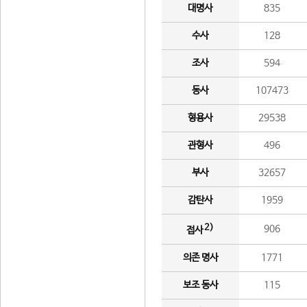
대명사
835
수사
128
조사
594
동사
107473
형용사
29538
관형사
496
부사
32657
감탄사
1959
2)
906
접사
의존 명사
1771
보조 동사
115