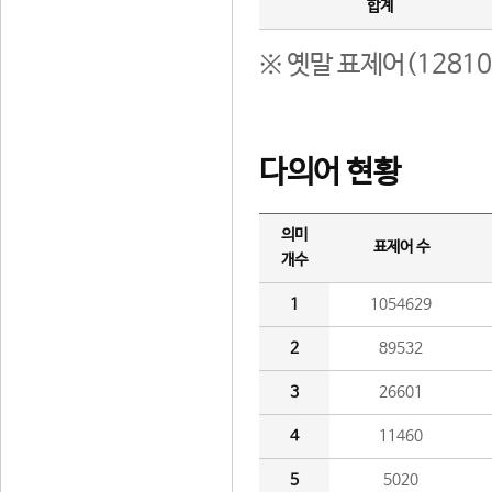
합계
※ 옛말 표제어(1281
다의어 현황
의미
표제어 수
개수
1
1054629
2
89532
3
26601
4
11460
5
5020