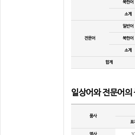
북한어
소계
일반어
전문어
북한어
소계
합계
일상어와 전문어의 
품사
표
명사
3