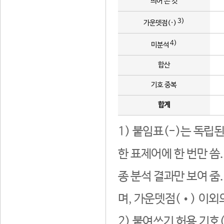
띄어 쓴 것
3)
가운뎃점(·)
4)
미분석
합산
기호 중복
합계
1) 붙임표(-)는 독립
한 표제어에 한 번만 씀
종 분석 결과만 보여 줌
며, 가운뎃점(•) 이외
2) 붙여쓰기 허용 기호