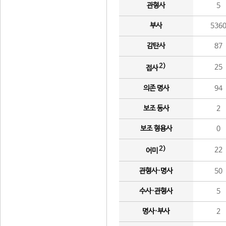
관형사
5
부사
536
감탄사
87
2)
25
접사
의존 명사
94
보조 동사
2
보조 형용사
0
2)
22
어미
관형사·명사
50
수사·관형사
5
명사·부사
2