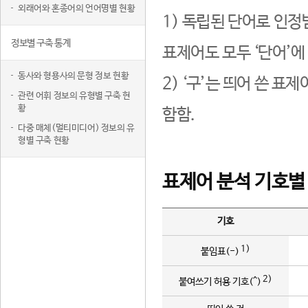
외래어와 혼종어의 언어명별 현황
1) 독립된 단어로 인정
정보별 구축 통계
표제어도 모두 ‘단어’에
동사와 형용사의 문형 정보 현황
2) ‘구’는 띄어 쓴 표
관련 어휘 정보의 유형별 구축 현
황
함함.
다중 매체(멀티미디어) 정보의 유
형별 구축 현황
표제어 분석 기호별
기호
1)
붙임표(-)
2)
붙여쓰기 허용 기호(^)