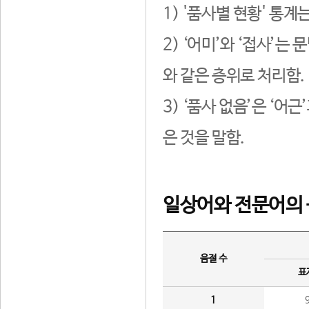
1) '품사별 현황' 통계
2) ‘어미’와 ‘접사’
와 같은 층위로 처리함.
3) ‘품사 없음’은 ‘어
은 것을 말함.
일상어와 전문어의 
음절 수
표
1