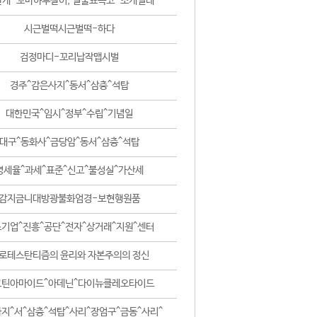
날개-꼬마하루살이, 털줄뾰족코-조개벌레
시근벌떡시근벌떡-하다
검정마디-꼬리납작맵시벌
경주^감은사지^동서^삼층^석탑
대한민국^임시^정부^수립^기념일
대구^동화사^금당암^동서^삼층^석탑
영세율^과세^표준^신고^불성실^가산세
감지금니대방광불화엄경-보현행원품
기업^진흥^공단^전자^상거래^지원^센터
로테스탄티즘의 윤리와 자본주의의 정신
코틴아마이드^아데닌^다이뉴클레오타이드
지^서^삼층^석탑^사리^장엄구^금동^사리^