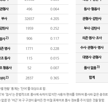
관형사
496
0.064
동사·형용사
부사
32657
4.205
관형사·감탄사
감탄사
1959
0.252
부사·감탄사
의존 명사·조사
2)
906
0.117
접사
수사·관형사·명사
의존 명사
1771
0.228
대명사·관형사
보조 동사
115
0.015
3)
조 형용사
52
0.007
품사 없음
합계
2)
2837
0.365
어미
품사별 현황' 통계는 '단어'를 대상으로 함.
어미’와 ‘접사’는 문법적으로 품사에 속하지 않지만 사용자 편의를 위하여 품사와 같은 층위로
품사 없음’은 ‘어근’과 구 구성이 줄어든 한 어절 표제어로 품사 정보를 주지 않은 것을 말함.