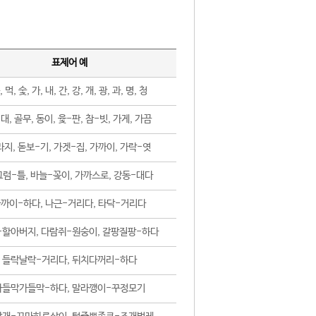
표제어 예
, 먹, 숯, 가, 내, 간, 강, 개, 광, 과, 명, 청
대, 골무, 동이, 윷-판, 참-빗, 가게, 가끔
지, 돋보-기, 가겟-집, 가까이, 가락-엿
럼-틀, 바늘-꽂이, 가까스로, 강동-대다
까이-하다, 나근-거리다, 타닥-거리다
-할아버지, 다람쥐-원숭이, 갈팡질팡-하다
들락날락-거리다, 뒤치다꺼리-하다
가들막가들막-하다, 말라깽이-꾸정모기