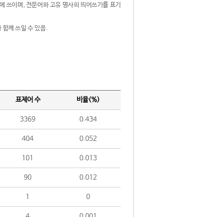
제어에 쓰이며, 전문어와 고유 명사의 띄어쓰기를 표기
 함께 쓰일 수 있음.
표제어 수
비율(%)
3369
0.434
404
0.052
101
0.013
90
0.012
1
0
4
0.001