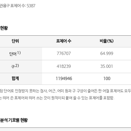
관용구 표제어 수: 5387
 현황
단위
표제어 수
비율(%)
1)
776707
64.999
단어
2)
418239
35.001
구
합계
1194946
100
립된 단어로 인정받지 못하는 접사, 어근, 어미 등과 구 구성이 줄어든 한 어절 표제어도 모두
구’는 띄어 쓴 표제어와 띄어 쓰는 것이 원칙이되 붙여 쓸 수 있는 표제어를 포함함.
 분석 기호별 현황