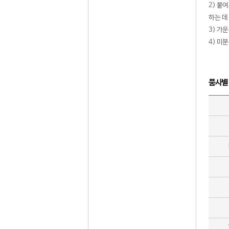
2) 붙
하는 데
3) 가
4) 미
품사별