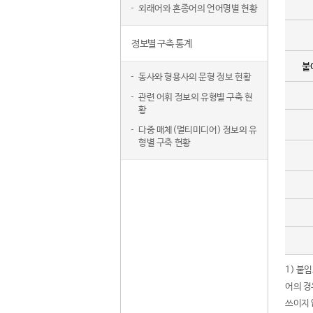
외래어와 혼종어의 언어명별 현황
정보별 구축 통계
붙
동사와 형용사의 문형 정보 현황
관련 어휘 정보의 유형별 구축 현
황
다중 매체(멀티미디어) 정보의 유
형별 구축 현황
1) 붙
어의 경
쓰이지 