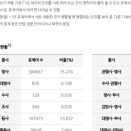
여쓰기 허용 기호(^)는 좌우의 단위를 서로 띄어 쓰는 것이 원칙이되 붙여 쓸 수 있는 표
 쓰임. 표제어에서 여러 번 나타날 수 있음.
운뎃점(•)은 표제어에서 서로 대등한 것이 병렬될 때 병렬되는 단위를 보여 줌. 다른 기호와
분석 표제 항은 단일 성분 단어이거나 북한어 등임.
1)
 현황
품사
표제어 수
비율(%)
품사
명사
584657
75.274
관형사·명사
대명사
835
0.108
수사·관형사
수사
128
0.016
명사·부사
조사
594
0.076
감탄사·명사
동사
107473
13.837
대명사·부사
형용사
29538
3.803
대명사·감탄사