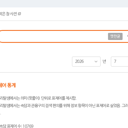
작은 창 사전
옛한글
2026
7
년
제어 통계
리말샘에서는 의미(뜻풀이) 단위로 표제어를 제시함.
리말샘에서는 속담과 관용구의 검색 편의를 위해 정보 항목이 아닌 표제어로 실었음. 그러
.
속담 표제어 수: 10769