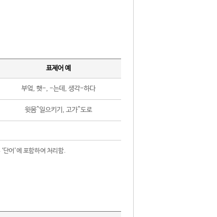
표제어 예
부엌, 햇-, -는데, 생각-하다
윗몸^일으키기, 고가^도로
 ‘단어’에 포함하여 처리함.