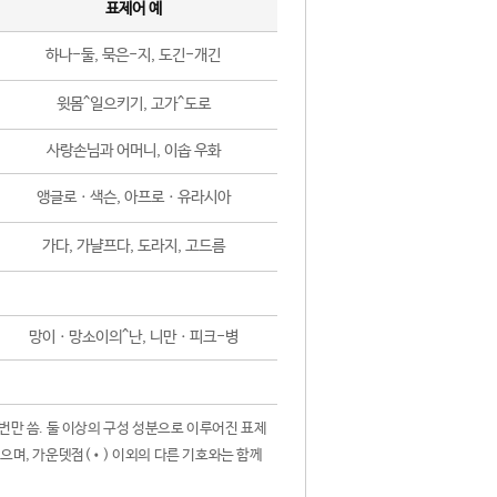
표제어 예
하나-둘, 묵은-지, 도긴-개긴
윗몸^일으키기, 고가^도로
사랑손님과 어머니, 이솝 우화
앵글로ㆍ색슨, 아프로ㆍ유라시아
가다, 가냘프다, 도라지, 고드름
망이ㆍ망소이의^난, 니만ㆍ피크-병
 번만 씀. 둘 이상의 구성 성분으로 이루어진 표제
않으며, 가운뎃점(•) 이외의 다른 기호와는 함께