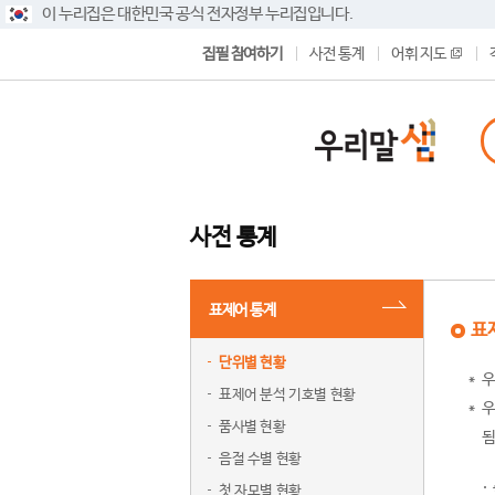
이 누리집은 대한민국 공식 전자정부 누리집입니다.
집필 참여하기
사전 통계
어휘 지도
사전 통계
표제어 통계
표
단위별 현황
우
표제어 분석 기호별 현황
우
품사별 현황
됨
음절 수별 현황
첫 자모별 현황