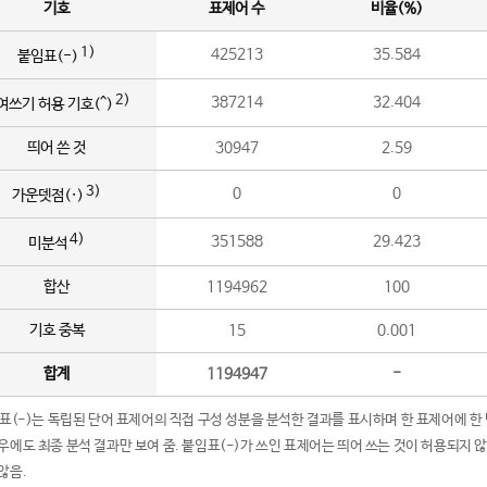
기호
표제어 수
비율(%)
1)
425213
35.584
붙임표(-)
2)
387214
32.404
여쓰기 허용 기호(^)
띄어 쓴 것
30947
2.59
3)
0
0
가운뎃점(·)
4)
351588
29.423
미분석
합산
1194962
100
기호 중복
15
0.001
합계
1194947
-
임표(-)는 독립된 단어 표제어의 직접 구성 성분을 분석한 결과를 표시하며 한 표제어에 한
우에도 최종 분석 결과만 보여 줌. 붙임표(-)가 쓰인 표제어는 띄어 쓰는 것이 허용되지 
않음.