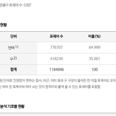
관용구 표제어 수: 5387
 현황
단위
표제어 수
비율(%)
1)
776707
64.999
단어
2)
418239
35.001
구
합계
1194946
100
립된 단어로 인정받지 못하는 접사, 어근, 어미 등과 구 구성이 줄어든 한 어절 표제어도 모두
구’는 띄어 쓴 표제어와 띄어 쓰는 것이 원칙이되 붙여 쓸 수 있는 표제어를 포함함.
 분석 기호별 현황