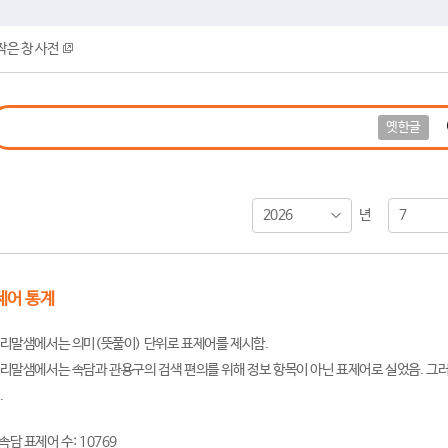
작은 창 사전
옛한글
2026
7
년
제어 통계
리말샘에서는 의미(뜻풀이) 단위로 표제어를 제시함.
리말샘에서는 속담과 관용구의 검색 편의를 위해 정보 항목이 아닌 표제어로 실었음. 그러
.
속담 표제어 수: 10769