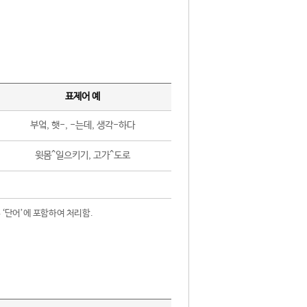
표제어 예
부엌, 햇-, -는데, 생각-하다
윗몸^일으키기, 고가^도로
 ‘단어’에 포함하여 처리함.