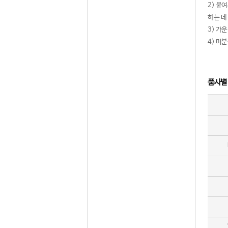
2) 붙
하는 데
3) 가
4) 미
품사별