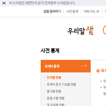
이 누리집은 대한민국 공식 전자정부 누리집입니다.
집필 참여하기
사전 통계
어휘 지도
사전 통계
표제어 통계
표
단위별 현황
우
표제어 분석 기호별 현황
우
품사별 현황
됨
음절 수별 현황
첫 자모별 현황