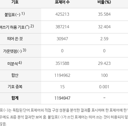
기호
표제어 수
비율(%)
1)
425213
35.584
붙임표(-)
2)
387214
32.404
여쓰기 허용 기호(^)
띄어 쓴 것
30947
2.59
3)
0
0
가운뎃점(·)
4)
351588
29.423
미분석
합산
1194962
100
기호 중복
15
0.001
합계
1194947
-
임표(-)는 독립된 단어 표제어의 직접 구성 성분을 분석한 결과를 표시하며 한 표제어에 한
우에도 최종 분석 결과만 보여 줌. 붙임표(-)가 쓰인 표제어는 띄어 쓰는 것이 허용되지 
않음.