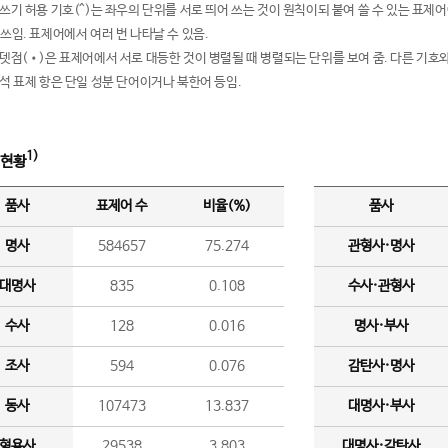
여쓰기 허용 기호(^)는 좌우의 단위를 서로 띄어 쓰는 것이 원칙이되 붙여 쓸 수 있는 표
 쓰임. 표제어에서 여러 번 나타날 수 있음.
운뎃점(•)은 표제어에서 서로 대등한 것이 병렬될 때 병렬되는 단위를 보여 줌. 다른 기호와
분석 표제 항은 단일 성분 단어이거나 북한어 등임.
1)
 현황
품사
표제어 수
비율(%)
품사
명사
584657
75.274
관형사·명사
대명사
835
0.108
수사·관형사
수사
128
0.016
명사·부사
조사
594
0.076
감탄사·명사
동사
107473
13.837
대명사·부사
형용사
29538
3.803
대명사·감탄사