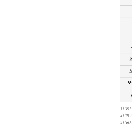
보
1) '
2) ‘
3) ‘