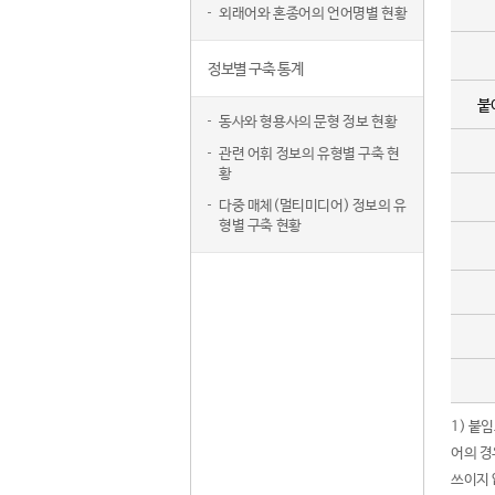
외래어와 혼종어의 언어명별 현황
정보별 구축 통계
붙
동사와 형용사의 문형 정보 현황
관련 어휘 정보의 유형별 구축 현
황
다중 매체(멀티미디어) 정보의 유
형별 구축 현황
1) 붙
어의 경
쓰이지 