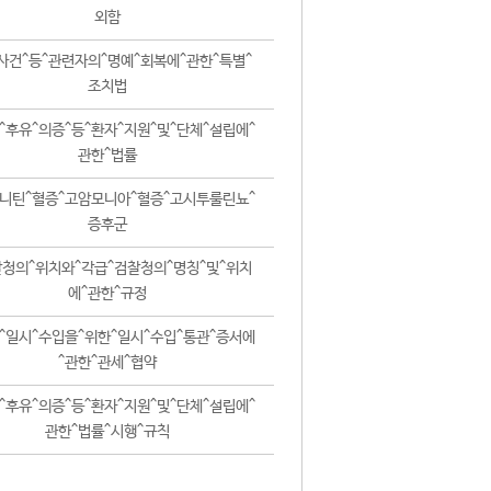
외함
사건^등^관련자의^명예^회복에^관한^특별^
조치법
^후유^의증^등^환자^지원^및^단체^설립에^
관한^법률
니틴^혈증^고암모니아^혈증^고시투룰린뇨^
증후군
청의^위치와^각급^검찰청의^명칭^및^위치
에^관한^규정
^일시^수입을^위한^일시^수입^통관^증서에
^관한^관세^협약
^후유^의증^등^환자^지원^및^단체^설립에^
관한^법률^시행^규칙