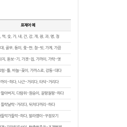
표제어 예
, 먹, 숯, 가, 내, 간, 강, 개, 광, 과, 명, 청
대, 골무, 동이, 윷-판, 참-빗, 가게, 가끔
지, 돋보-기, 가겟-집, 가까이, 가락-엿
럼-틀, 바늘-꽂이, 가까스로, 강동-대다
까이-하다, 나근-거리다, 타닥-거리다
-할아버지, 다람쥐-원숭이, 갈팡질팡-하다
들락날락-거리다, 뒤치다꺼리-하다
가들막가들막-하다, 말라깽이-꾸정모기