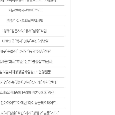
날개-꼬마하루살이, 털줄뾰족코-조개벌레
시근벌떡시근벌떡-하다
검정마디-꼬리납작맵시벌
경주^감은사지^동서^삼층^석탑
대한민국^임시^정부^수립^기념일
대구^동화사^금당암^동서^삼층^석탑
영세율^과세^표준^신고^불성실^가산세
감지금니대방광불화엄경-보현행원품
기업^진흥^공단^전자^상거래^지원^센터
로테스탄티즘의 윤리와 자본주의의 정신
코틴아마이드^아데닌^다이뉴클레오타이드
지^서^삼층^석탑^사리^장엄구^금동^사리^