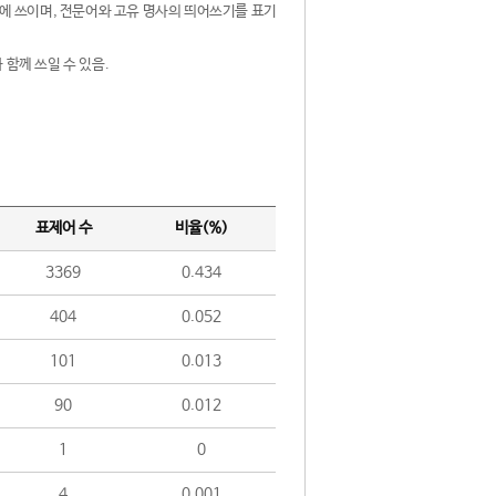
제어에 쓰이며, 전문어와 고유 명사의 띄어쓰기를 표기
 함께 쓰일 수 있음.
표제어 수
비율(%)
3369
0.434
404
0.052
101
0.013
90
0.012
1
0
4
0.001