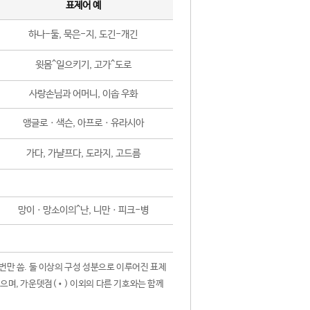
표제어 예
하나-둘, 묵은-지, 도긴-개긴
윗몸^일으키기, 고가^도로
사랑손님과 어머니, 이솝 우화
앵글로ㆍ색슨, 아프로ㆍ유라시아
가다, 가냘프다, 도라지, 고드름
망이ㆍ망소이의^난, 니만ㆍ피크-병
 번만 씀. 둘 이상의 구성 성분으로 이루어진 표제
않으며, 가운뎃점(•) 이외의 다른 기호와는 함께