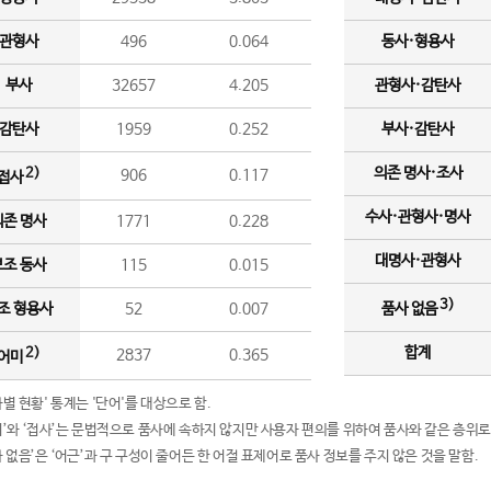
관형사
496
0.064
동사·형용사
부사
32657
4.205
관형사·감탄사
감탄사
1959
0.252
부사·감탄사
의존 명사·조사
2)
906
0.117
접사
수사·관형사·명사
의존 명사
1771
0.228
대명사·관형사
보조 동사
115
0.015
3)
조 형용사
52
0.007
품사 없음
합계
2)
2837
0.365
어미
품사별 현황' 통계는 '단어'를 대상으로 함.
어미’와 ‘접사’는 문법적으로 품사에 속하지 않지만 사용자 편의를 위하여 품사와 같은 층위로
품사 없음’은 ‘어근’과 구 구성이 줄어든 한 어절 표제어로 품사 정보를 주지 않은 것을 말함.