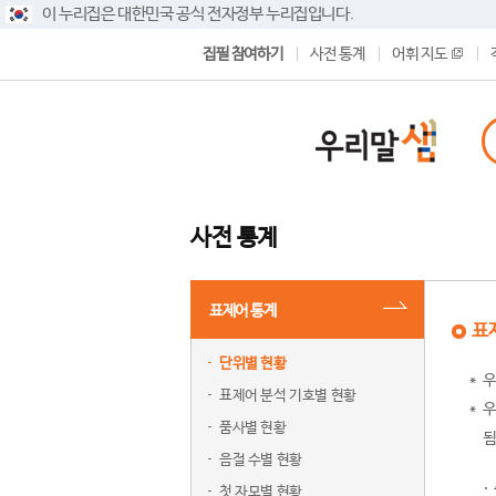
이 누리집은 대한민국 공식 전자정부 누리집입니다.
집필 참여하기
사전 통계
어휘 지도
사전 통계
표제어 통계
표
단위별 현황
우
표제어 분석 기호별 현황
우
품사별 현황
됨
음절 수별 현황
첫 자모별 현황