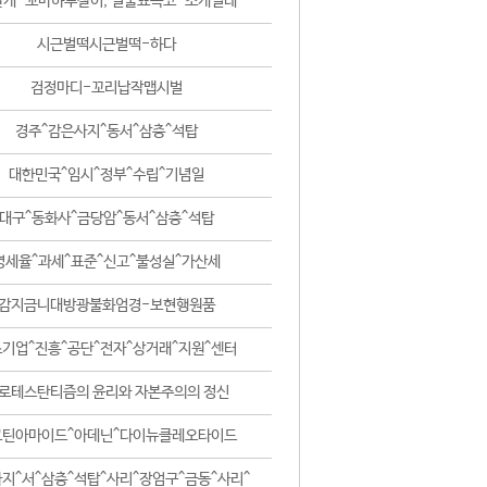
날개-꼬마하루살이, 털줄뾰족코-조개벌레
시근벌떡시근벌떡-하다
검정마디-꼬리납작맵시벌
경주^감은사지^동서^삼층^석탑
대한민국^임시^정부^수립^기념일
대구^동화사^금당암^동서^삼층^석탑
영세율^과세^표준^신고^불성실^가산세
감지금니대방광불화엄경-보현행원품
기업^진흥^공단^전자^상거래^지원^센터
로테스탄티즘의 윤리와 자본주의의 정신
코틴아마이드^아데닌^다이뉴클레오타이드
지^서^삼층^석탑^사리^장엄구^금동^사리^