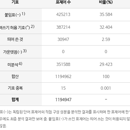
기호
표제어 수
비율(%)
1)
425213
35.584
붙임표(-)
2)
387214
32.404
여쓰기 허용 기호(^)
띄어 쓴 것
30947
2.59
3)
0
0
가운뎃점(·)
4)
351588
29.423
미분석
합산
1194962
100
기호 중복
15
0.001
합계
1194947
-
임표(-)는 독립된 단어 표제어의 직접 구성 성분을 분석한 결과를 표시하며 한 표제어에 한
우에도 최종 분석 결과만 보여 줌. 붙임표(-)가 쓰인 표제어는 띄어 쓰는 것이 허용되지 
않음.