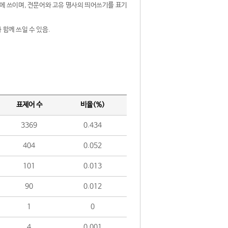
제어에 쓰이며, 전문어와 고유 명사의 띄어쓰기를 표기
 함께 쓰일 수 있음.
표제어 수
비율(%)
3369
0.434
404
0.052
101
0.013
90
0.012
1
0
4
0.001