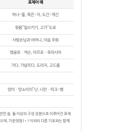
표제어 예
하나-둘, 묵은-지, 도긴-개긴
윗몸^일으키기, 고가^도로
사랑손님과 어머니, 이솝 우화
앵글로ㆍ색슨, 아프로ㆍ유라시아
가다, 가냘프다, 도라지, 고드름
망이ㆍ망소이의^난, 니만ㆍ피크-병
 번만 씀. 둘 이상의 구성 성분으로 이루어진 표제
않으며, 가운뎃점(•) 이외의 다른 기호와는 함께