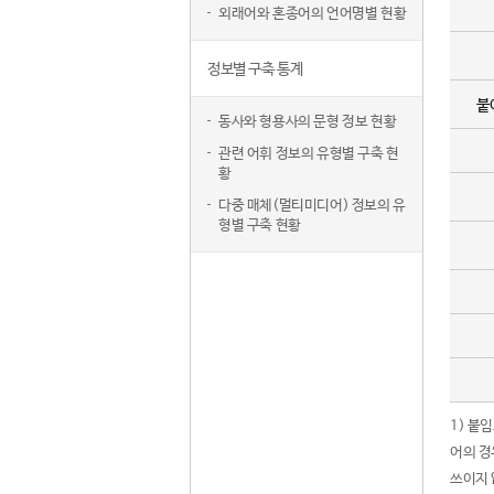
외래어와 혼종어의 언어명별 현황
정보별 구축 통계
붙
동사와 형용사의 문형 정보 현황
관련 어휘 정보의 유형별 구축 현
황
다중 매체(멀티미디어) 정보의 유
형별 구축 현황
1) 붙
어의 경
쓰이지 