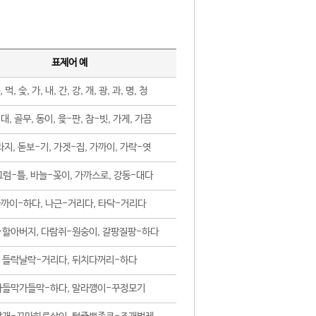
표제어 예
, 먹, 숯, 가, 내, 간, 강, 개, 광, 과, 명, 청
대, 골무, 동이, 윷-판, 참-빗, 가게, 가끔
지, 돋보-기, 가겟-집, 가까이, 가락-엿
럼-틀, 바늘-꽂이, 가까스로, 강동-대다
까이-하다, 나근-거리다, 타닥-거리다
-할아버지, 다람쥐-원숭이, 갈팡질팡-하다
들락날락-거리다, 뒤치다꺼리-하다
가들막가들막-하다, 말라깽이-꾸정모기