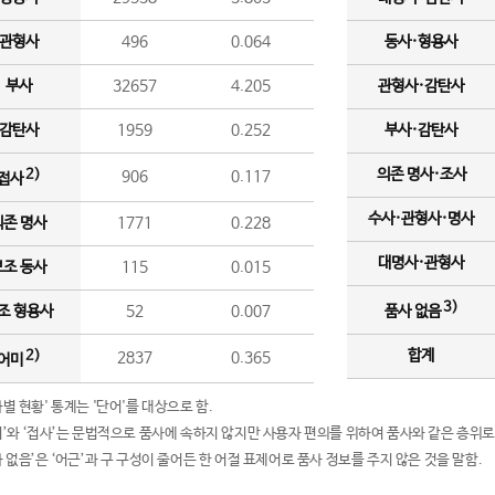
관형사
496
0.064
동사·형용사
부사
32657
4.205
관형사·감탄사
감탄사
1959
0.252
부사·감탄사
의존 명사·조사
2)
906
0.117
접사
수사·관형사·명사
의존 명사
1771
0.228
대명사·관형사
보조 동사
115
0.015
3)
조 형용사
52
0.007
품사 없음
합계
2)
2837
0.365
어미
품사별 현황' 통계는 '단어'를 대상으로 함.
어미’와 ‘접사’는 문법적으로 품사에 속하지 않지만 사용자 편의를 위하여 품사와 같은 층위로
품사 없음’은 ‘어근’과 구 구성이 줄어든 한 어절 표제어로 품사 정보를 주지 않은 것을 말함.