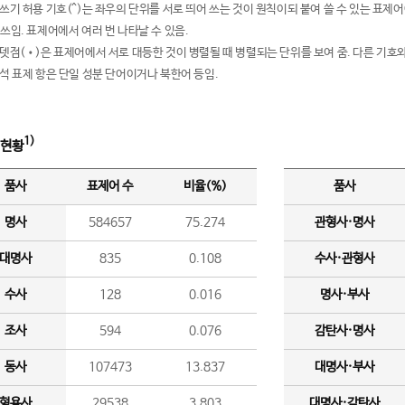
여쓰기 허용 기호(^)는 좌우의 단위를 서로 띄어 쓰는 것이 원칙이되 붙여 쓸 수 있는 표
 쓰임. 표제어에서 여러 번 나타날 수 있음.
운뎃점(•)은 표제어에서 서로 대등한 것이 병렬될 때 병렬되는 단위를 보여 줌. 다른 기호와
분석 표제 항은 단일 성분 단어이거나 북한어 등임.
1)
 현황
품사
표제어 수
비율(%)
품사
명사
584657
75.274
관형사·명사
대명사
835
0.108
수사·관형사
수사
128
0.016
명사·부사
조사
594
0.076
감탄사·명사
동사
107473
13.837
대명사·부사
형용사
29538
3.803
대명사·감탄사