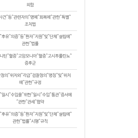
외함
사건^등^관련자의^명예^회복에^관한^특별^
조치법
^후유^의증^등^환자^지원^및^단체^설립에^
관한^법률
니틴^혈증^고암모니아^혈증^고시투룰린뇨^
증후군
청의^위치와^각급^검찰청의^명칭^및^위치
에^관한^규정
^일시^수입을^위한^일시^수입^통관^증서에
^관한^관세^협약
^후유^의증^등^환자^지원^및^단체^설립에^
관한^법률^시행^규칙