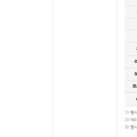
보
1) '
2) ‘
3) ‘