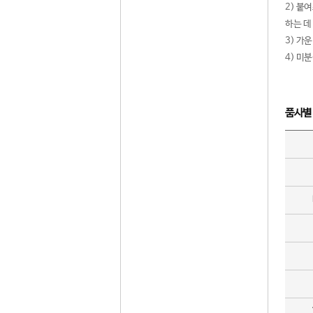
2) 붙
하는 데
3) 가
4) 미
품사별