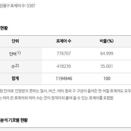
관용구 표제어 수: 5387
 현황
단위
표제어 수
비율(%)
1)
776707
64.999
단어
2)
418239
35.001
구
합계
1194946
100
립된 단어로 인정받지 못하는 접사, 어근, 어미 등과 구 구성이 줄어든 한 어절 표제어도 모두
구’는 띄어 쓴 표제어와 띄어 쓰는 것이 원칙이되 붙여 쓸 수 있는 표제어를 포함함.
 분석 기호별 현황