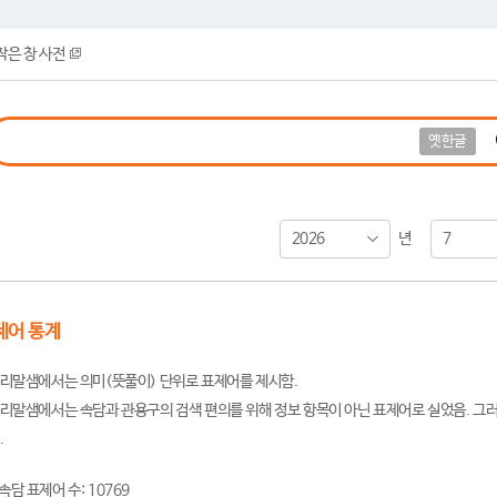
작은 창 사전
옛한글
2026
7
년
제어 통계
리말샘에서는 의미(뜻풀이) 단위로 표제어를 제시함.
리말샘에서는 속담과 관용구의 검색 편의를 위해 정보 항목이 아닌 표제어로 실었음. 그러
.
속담 표제어 수: 10769