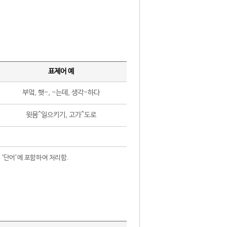
표제어 예
부엌, 햇-, -는데, 생각-하다
윗몸^일으키기, 고가^도로
 ‘단어’에 포함하여 처리함.