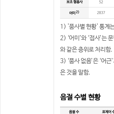
보조 형용사
52
2)
2837
어미
1) '품사별 현황' 통계
2) ‘어미’와 ‘접사’
와 같은 층위로 처리함.
3) ‘품사 없음’은 ‘어
은 것을 말함.
음절 수별 현황
음절 수
표제어 