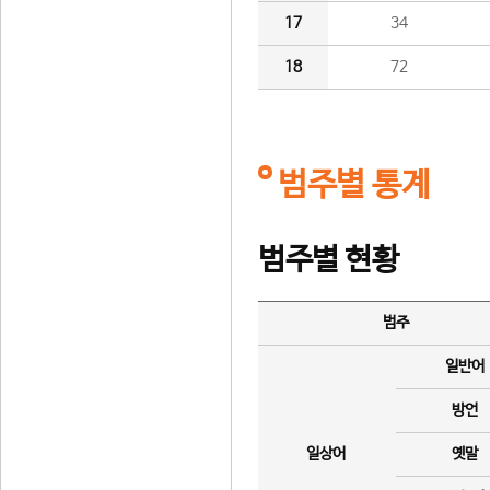
17
34
18
72
범주별 통계
범주별 현황
범주
일반어
방언
일상어
옛말