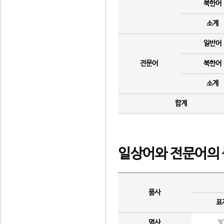
북한어
소계
일반어
전문어
북한어
소계
합계
일상어와 전문어의 
품사
표
명사
3