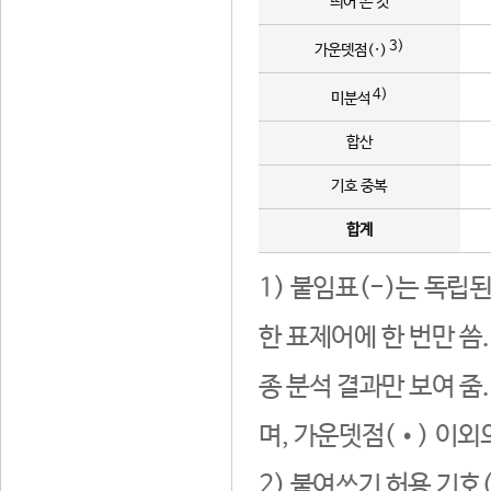
띄어 쓴 것
3)
가운뎃점(·)
4)
미분석
합산
기호 중복
합계
1) 붙임표(-)는 독립
한 표제어에 한 번만 씀
종 분석 결과만 보여 줌
며, 가운뎃점(•) 이외
2) 붙여쓰기 허용 기호