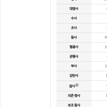
대명사
수사
조사
동사
9
형용사
2
관형사
부사
3
감탄사
2)
접사
의존 명사
보조 동사