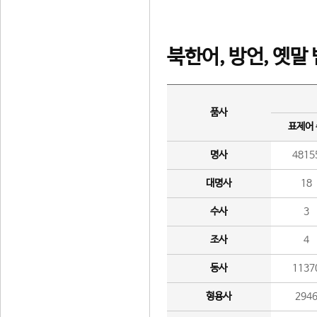
북한어, 방언, 옛말
품사
표제어
명사
4815
대명사
18
수사
3
조사
4
동사
1137
형용사
294