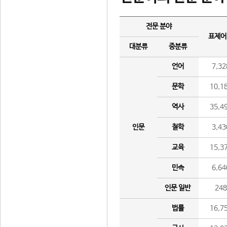
전문 분야
표제어
대분류
중분류
언어
7,32
문학
10,1
역사
35,4
인문
철학
3,43
교육
15,3
민속
6,64
인문 일반
24
법률
16,7