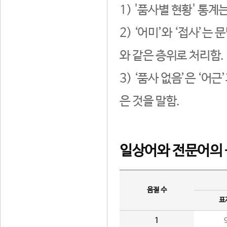
1) '품사별 현황' 통계
2) ‘어미’와 ‘접사’
와 같은 층위로 처리함.
3) ‘품사 없음’은 ‘어
은 것을 말함.
일상어와 전문어의 
음절 수
표
1