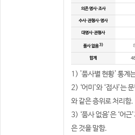
의존 명사·조사
수사·관형사·명사
대명사·관형사
3)
품사 없음
합계
4
1) '품사별 현황' 통계
2) ‘어미’와 ‘접사’
와 같은 층위로 처리함.
3) ‘품사 없음’은 ‘어
은 것을 말함.