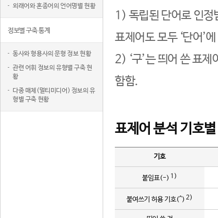
외래어와 혼종어의 언어명별 현황
1) 독립된 단어로 인정
정보별 구축 통계
표제어도 모두 ‘단어’에
동사와 형용사의 문형 정보 현황
2) ‘구’는 띄어 쓴 표
관련 어휘 정보의 유형별 구축 현
황
함함.
다중 매체(멀티미디어) 정보의 유
형별 구축 현황
표제어 분석 기호별
기호
1)
붙임표(-)
2)
붙여쓰기 허용 기호(^)