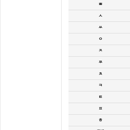
ㅃ
ㅅ
ㅆ
ㅇ
ㅈ
ㅉ
ㅊ
ㅋ
ㅌ
ㅍ
ㅎ