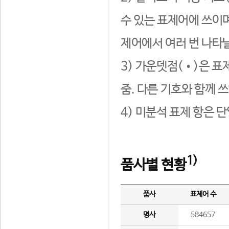
수 있는 표제어에 쓰이며
제어에서 여러 번 나타날
3) 가운뎃점(•)은 표
줌. 다른 기호와 함께 쓰
4) 미분석 표제 항은 
1)
품사별 현황
품사
표제어 수
명사
584657