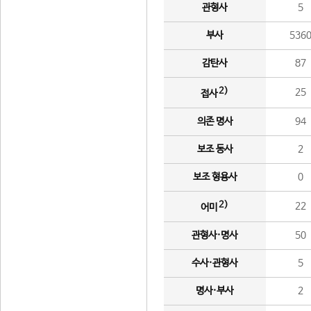
관형사
5
부사
536
감탄사
87
2)
25
접사
의존 명사
94
보조 동사
2
보조 형용사
0
2)
22
어미
관형사·명사
50
수사·관형사
5
명사·부사
2