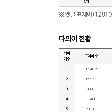
합계
※ 옛말 표제어(1281
다의어 현황
의미
표제어 수
개수
1
1054629
2
89532
3
26601
4
11460
5
5020