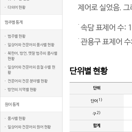
제어로 실었음. 그
다의어 현황
범주별 통계
속담 표제어 수: 1
범주별 현황
관용구 표제어 수:
일상어와 전문어의 품사별 현황
북한어, 방언, 옛말 범주의 품사별
현황
일상어와 전문어의 음절 수별 현
단위별 현황
황
전문어의 전문 분야별 현황
단위
방언의 지역별 현황
1)
단어
원어 통계
2)
구
품사별 현황
합계
일상어와 전문어의 원어 현황