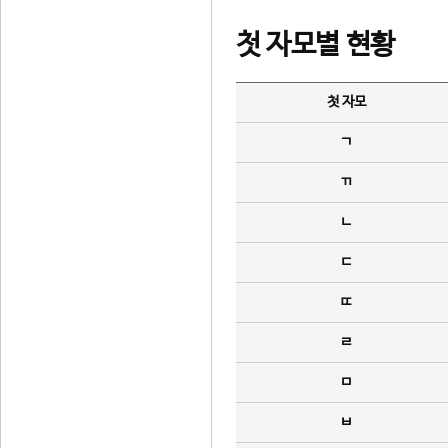
첫 자모별 현황
첫 자모
ㄱ
ㄲ
ㄴ
ㄷ
ㄸ
ㄹ
ㅁ
ㅂ