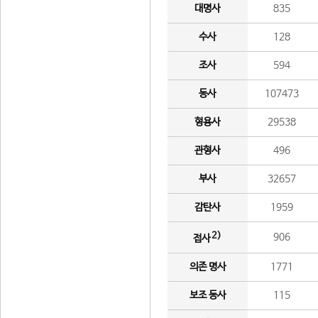
대명사
835
수사
128
조사
594
동사
107473
형용사
29538
관형사
496
부사
32657
감탄사
1959
2)
906
접사
의존 명사
1771
보조 동사
115