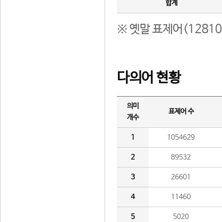
합계
※ 옛말 표제어(1281
다의어 현황
의미
표제어 수
개수
1
1054629
2
89532
3
26601
4
11460
5
5020