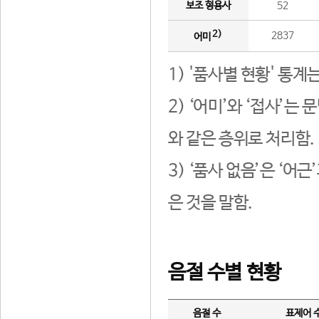
보조 형용사
52
2)
2837
어미
1) '품사별 현황' 통계
2) ‘어미’와 ‘접사’
와 같은 층위로 처리함.
3) ‘품사 없음’은 ‘어
은 것을 말함.
음절 수별 현황
음절 수
표제어 