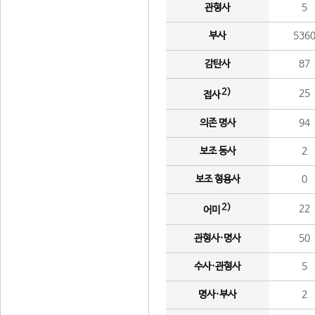
관형사
5
부사
536
감탄사
87
2)
25
접사
의존 명사
94
보조 동사
2
보조 형용사
0
2)
22
어미
관형사·명사
50
수사·관형사
5
명사·부사
2