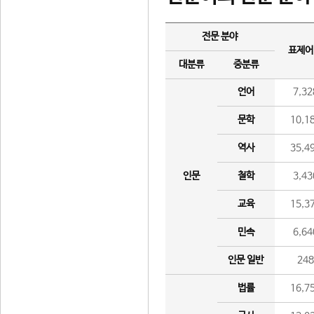
전문 분야
표제어
대분류
중분류
언어
7,32
문학
10,1
역사
35,4
인문
철학
3,43
교육
15,3
민속
6,64
인문 일반
24
법률
16,7