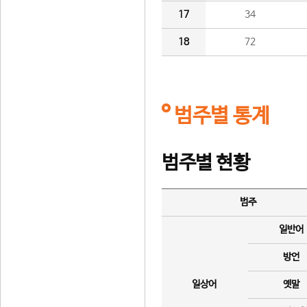
17
34
18
72
범주별 통계
범주별 현황
범주
일반어
방언
일상어
옛말