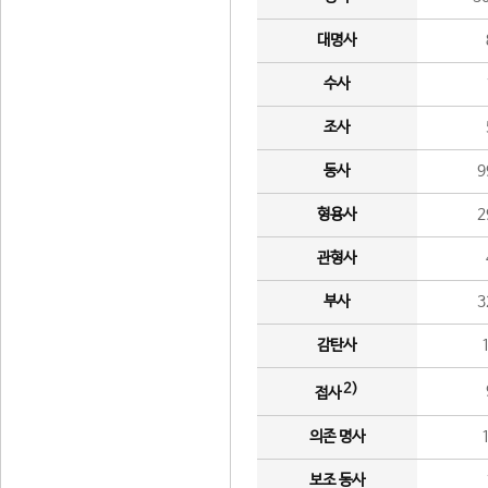
대명사
수사
조사
동사
9
형용사
2
관형사
부사
3
감탄사
2)
접사
의존 명사
보조 동사