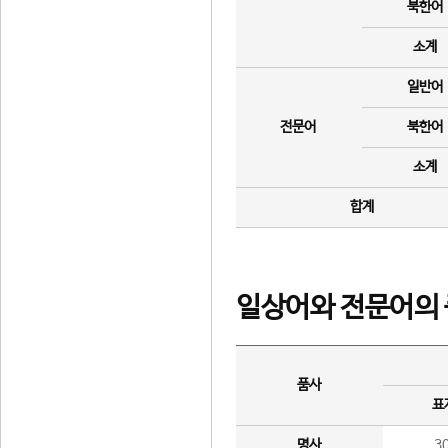
북한어
소계
일반어
전문어
북한어
소계
합계
일상어와 전문어의 
품사
표
명사
3