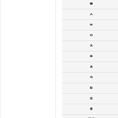
ㅃ
ㅅ
ㅆ
ㅇ
ㅈ
ㅉ
ㅊ
ㅋ
ㅌ
ㅍ
ㅎ