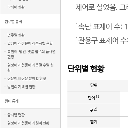
제어로 실었음. 그
다의어 현황
범주별 통계
속담 표제어 수: 1
범주별 현황
관용구 표제어 수:
일상어와 전문어의 품사별 현황
북한어, 방언, 옛말 범주의 품사별
현황
일상어와 전문어의 음절 수별 현
단위별 현황
황
전문어의 전문 분야별 현황
단위
방언의 지역별 현황
1)
단어
원어 통계
2)
구
품사별 현황
합계
일상어와 전문어의 원어 현황