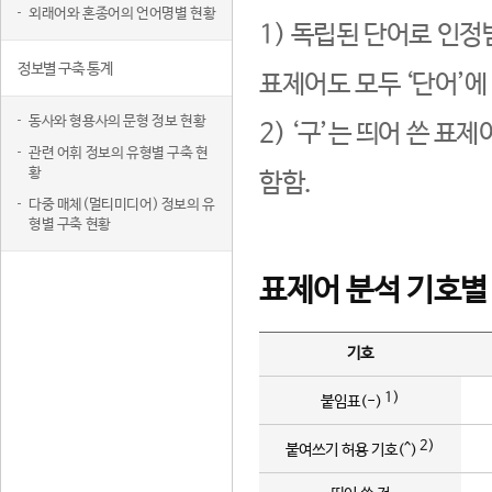
외래어와 혼종어의 언어명별 현황
1) 독립된 단어로 인정
정보별 구축 통계
표제어도 모두 ‘단어’에
동사와 형용사의 문형 정보 현황
2) ‘구’는 띄어 쓴 표
관련 어휘 정보의 유형별 구축 현
황
함함.
다중 매체(멀티미디어) 정보의 유
형별 구축 현황
표제어 분석 기호별
기호
1)
붙임표(-)
2)
붙여쓰기 허용 기호(^)