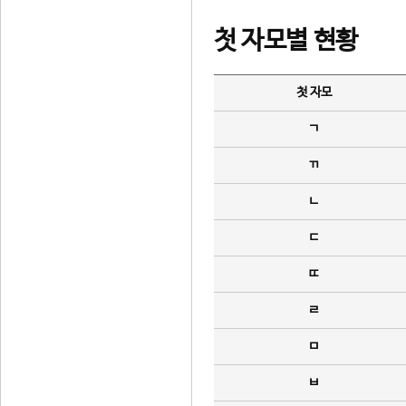
첫 자모별 현황
첫 자모
ㄱ
ㄲ
ㄴ
ㄷ
ㄸ
ㄹ
ㅁ
ㅂ