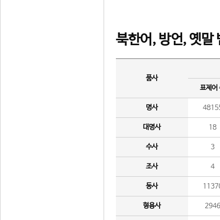
북한어, 방언, 옛말
품사
표제어
명사
4815
대명사
18
수사
3
조사
4
동사
1137
형용사
294