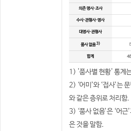
의존 명사·조사
수사·관형사·명사
대명사·관형사
3)
품사 없음
합계
4
1) '품사별 현황' 통계
2) ‘어미’와 ‘접사’
와 같은 층위로 처리함.
3) ‘품사 없음’은 ‘어
은 것을 말함.