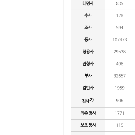
대명사
835
수사
128
조사
594
동사
107473
형용사
29538
관형사
496
부사
32657
감탄사
1959
2)
906
접사
의존 명사
1771
보조 동사
115