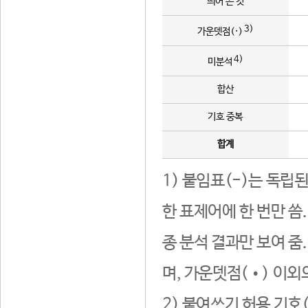
띄어 쓴 것
3)
가운뎃점(·)
4)
미분석
합산
기호 중복
합계
1) 붙임표(-)는 독립
한 표제어에 한 번만 씀
종 분석 결과만 보여 줌
며, 가운뎃점(•) 이외
2) 붙여쓰기 허용 기호