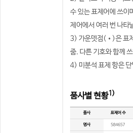
수 있는 표제어에 쓰이며
제어에서 여러 번 나타날
3) 가운뎃점(•)은 표
줌. 다른 기호와 함께 쓰
4) 미분석 표제 항은 
1)
품사별 현황
품사
표제어 수
명사
584657