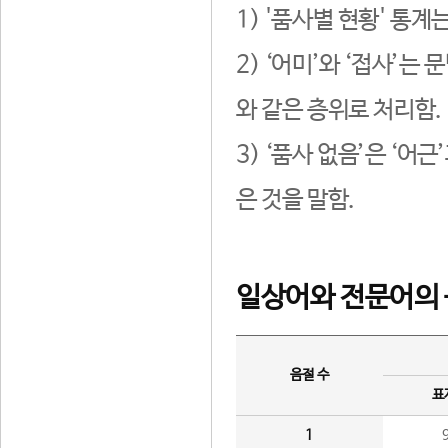
1) '품사별 현황' 통계
2) ‘어미’와 ‘접사’
와 같은 층위로 처리함.
3) ‘품사 없음’은 ‘어
은 것을 말함.
일상어와 전문어의 
음절 수
표
1