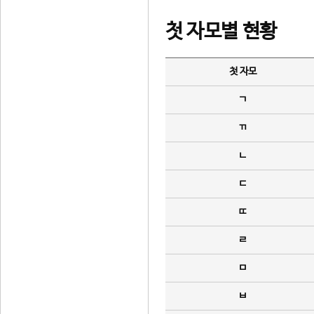
첫 자모별 현황
첫 자모
ㄱ
ㄲ
ㄴ
ㄷ
ㄸ
ㄹ
ㅁ
ㅂ