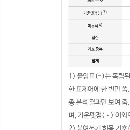
띄어 쓴 것
3)
가운뎃점(·)
4)
미분석
합산
기호 중복
합계
1) 붙임표(-)는 독립
한 표제어에 한 번만 씀
종 분석 결과만 보여 줌
며, 가운뎃점(•) 이외
2) 붙여쓰기 허용 기호