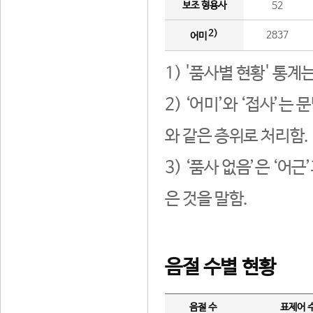
보조 형용사
52
2)
2837
어미
1) '품사별 현황' 통계
2) ‘어미’와 ‘접사’
와 같은 층위로 처리함.
3) ‘품사 없음’은 ‘어
은 것을 말함.
음절 수별 현황
음절 수
표제어 