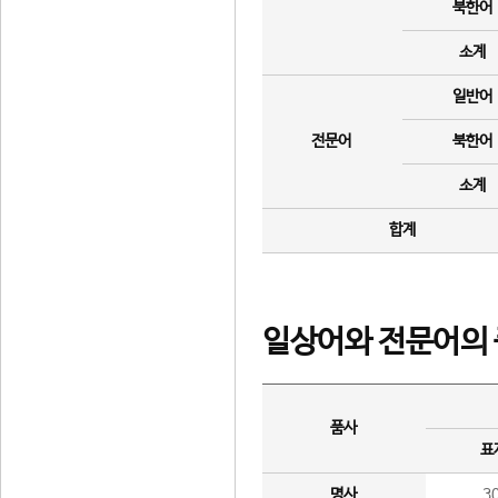
북한어
소계
일반어
전문어
북한어
소계
합계
일상어와 전문어의 
품사
표
명사
3