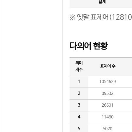
합계
※ 옛말 표제어(1281
다의어 현황
의미
표제어 수
개수
1
1054629
2
89532
3
26601
4
11460
5
5020