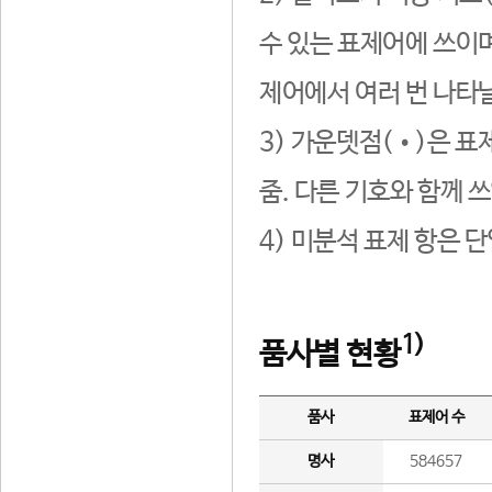
수 있는 표제어에 쓰이며
제어에서 여러 번 나타날
3) 가운뎃점(•)은 표
줌. 다른 기호와 함께 쓰
4) 미분석 표제 항은 
1)
품사별 현황
품사
표제어 수
명사
584657