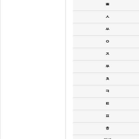
ㅃ
ㅅ
ㅆ
ㅇ
ㅈ
ㅉ
ㅊ
ㅋ
ㅌ
ㅍ
ㅎ