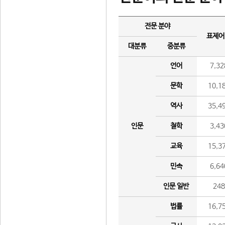
전문 분야
표제어
대분류
중분류
언어
7,32
문학
10,1
역사
35,4
인문
철학
3,43
교육
15,3
민속
6,64
인문 일반
24
법률
16,7