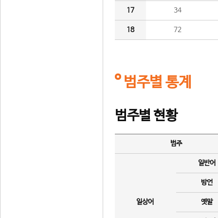
17
34
18
72
범주별 통계
범주별 현황
범주
일반어
방언
일상어
옛말