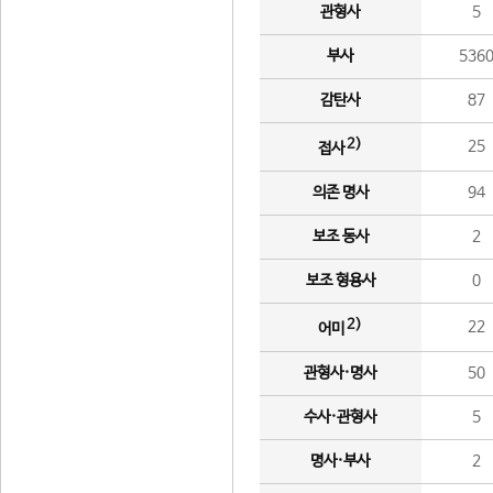
관형사
5
부사
536
감탄사
87
2)
25
접사
의존 명사
94
보조 동사
2
보조 형용사
0
2)
22
어미
관형사·명사
50
수사·관형사
5
명사·부사
2