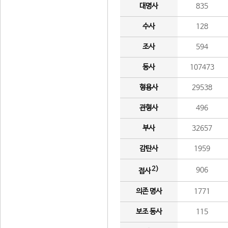
대명사
835
수사
128
조사
594
동사
107473
형용사
29538
관형사
496
부사
32657
감탄사
1959
2)
906
접사
의존 명사
1771
보조 동사
115