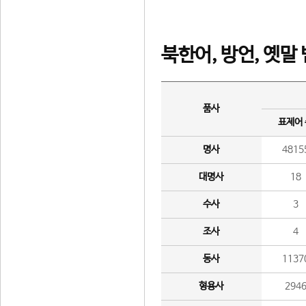
북한어, 방언, 옛말
품사
표제어
명사
4815
대명사
18
수사
3
조사
4
동사
1137
형용사
294