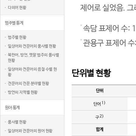
제어로 실었음. 그
다의어 현황
범주별 통계
속담 표제어 수: 1
범주별 현황
관용구 표제어 수:
일상어와 전문어의 품사별 현황
북한어, 방언, 옛말 범주의 품사별
현황
일상어와 전문어의 음절 수별 현
단위별 현황
황
전문어의 전문 분야별 현황
단위
방언의 지역별 현황
1)
단어
원어 통계
2)
구
품사별 현황
합계
일상어와 전문어의 원어 현황