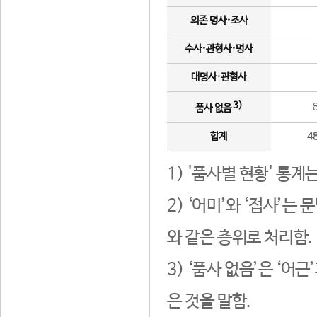
의존 명사·조사
수사·관형사·명사
대명사·관형사
3)
품사 없음
합계
4
1) '품사별 현황' 통계
2) ‘어미’와 ‘접사’
와 같은 층위로 처리함.
3) ‘품사 없음’은 ‘어
은 것을 말함.