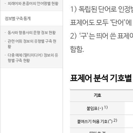
외래어와 혼종어의 언어명별 현황
1) 독립된 단어로 인정
정보별 구축 통계
표제어도 모두 ‘단어’에
동사와 형용사의 문형 정보 현황
2) ‘구’는 띄어 쓴 표
관련 어휘 정보의 유형별 구축 현
황
함함.
다중 매체(멀티미디어) 정보의 유
형별 구축 현황
표제어 분석 기호별
기호
1)
붙임표(-)
2)
붙여쓰기 허용 기호(^)