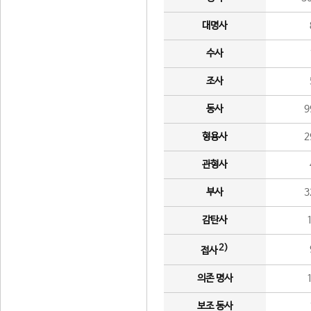
대명사
수사
조사
동사
9
형용사
2
관형사
부사
3
감탄사
2)
접사
의존 명사
보조 동사