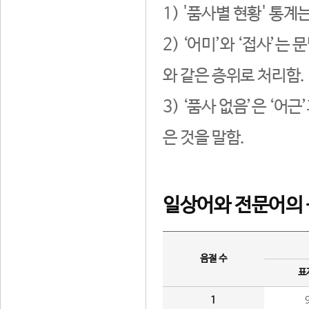
1) '품사별 현황' 통계
2) ‘어미’와 ‘접사’
와 같은 층위로 처리함.
3) ‘품사 없음’은 ‘어
은 것을 말함.
일상어와 전문어의 
음절 수
표
1