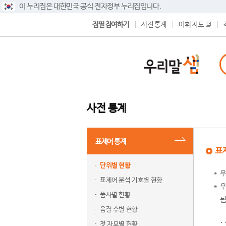
이 누리집은 대한민국 공식 전자정부 누리집입니다.
집필 참여하기
사전 통계
어휘 지도
사전 통계
표제어 통계
표
단위별 현황
우
표제어 분석 기호별 현황
우
품사별 현황
됨
음절 수별 현황
첫 자모별 현황