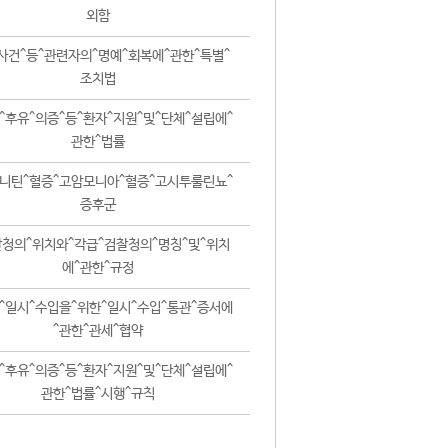
외함
사건^등^관련자의^명예^회복에^관한^특별^
조치법
^후유^의증^등^환자^지원^및^단체^설립에^
관한^법률
니틴^혈증^고암모니아^혈증^고시투룰린뇨^
증후군
청의^위치와^각급^검찰청의^명칭^및^위치
에^관한^규정
^일시^수입을^위한^일시^수입^통관^증서에
^관한^관세^협약
^후유^의증^등^환자^지원^및^단체^설립에^
관한^법률^시행^규칙