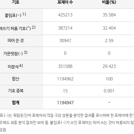
기호
표제어 수
비율(%)
1)
425213
35.584
붙임표(-)
2)
387214
32.404
여쓰기 허용 기호(^)
띄어 쓴 것
30947
2.59
3)
0
0
가운뎃점(·)
4)
351588
29.423
미분석
합산
1194962
100
기호 중복
15
0.001
합계
1194947
-
임표(-)는 독립된 단어 표제어의 직접 구성 성분을 분석한 결과를 표시하며 한 표제어에 한
우에도 최종 분석 결과만 보여 줌. 붙임표(-)가 쓰인 표제어는 띄어 쓰는 것이 허용되지 
않음.