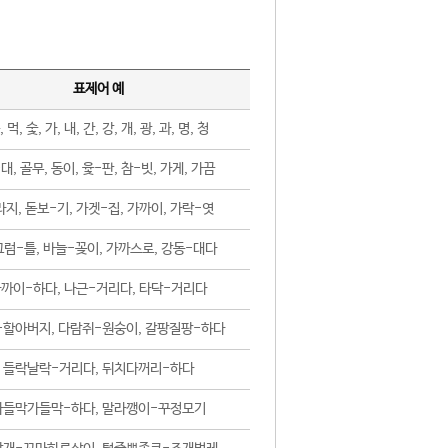
표제어 예
, 먹, 숯, 가, 내, 간, 강, 개, 광, 과, 명, 청
대, 골무, 동이, 윷-판, 참-빗, 가게, 가끔
지, 돋보-기, 가겟-집, 가까이, 가락-엿
럼-틀, 바늘-꽂이, 가까스로, 강동-대다
까이-하다, 나근-거리다, 타닥-거리다
-할아버지, 다람쥐-원숭이, 갈팡질팡-하다
들락날락-거리다, 뒤치다꺼리-하다
가들막가들막-하다, 말라깽이-꾸정모기