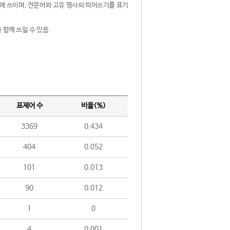
제어에 쓰이며, 전문어와 고유 명사의 띄어쓰기를 표기
 함께 쓰일 수 있음.
표제어 수
비율(%)
3369
0.434
404
0.052
101
0.013
90
0.012
1
0
4
0.001