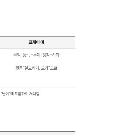
표제어 예
부엌, 햇-, -는데, 생각-하다
윗몸^일으키기, 고가^도로
 ‘단어’에 포함하여 처리함.