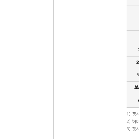
보
1) '
2) ‘
3) ‘