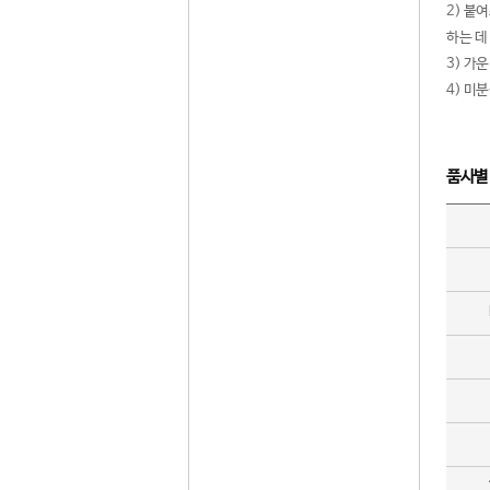
2) 붙
하는 데
3) 가
4) 미
품사별