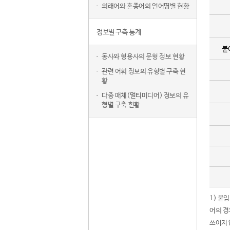
외래어와 혼종어의 언어명별 현황
정보별 구축 통계
붙
동사와 형용사의 문형 정보 현황
관련 어휘 정보의 유형별 구축 현
황
다중 매체(멀티미디어) 정보의 유
형별 구축 현황
1) 붙
어의 경
쓰이지 