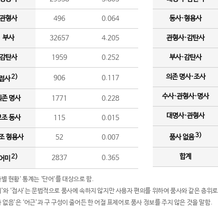
관형사
496
0.064
동사·형용사
부사
32657
4.205
관형사·감탄사
감탄사
1959
0.252
부사·감탄사
의존 명사·조사
2)
906
0.117
접사
수사·관형사·명사
의존 명사
1771
0.228
대명사·관형사
보조 동사
115
0.015
3)
조 형용사
52
0.007
품사 없음
합계
2)
2837
0.365
어미
품사별 현황' 통계는 '단어'를 대상으로 함.
어미’와 ‘접사’는 문법적으로 품사에 속하지 않지만 사용자 편의를 위하여 품사와 같은 층위로
품사 없음’은 ‘어근’과 구 구성이 줄어든 한 어절 표제어로 품사 정보를 주지 않은 것을 말함.