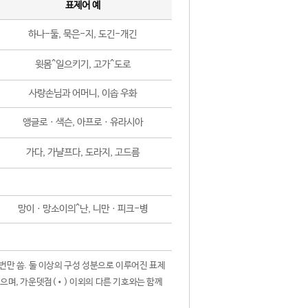
표제어 예
하나-둘, 묵은-지, 도긴-개긴
윗몸^일으키기, 고가^도로
사랑손님과 어머니, 이솝 우화
앵글로ㆍ색슨, 아프로ㆍ유라시아
가다, 가냘프다, 도라지, 고드름
망이ㆍ망소이의^난, 니만ㆍ피크-병
 번만 씀. 둘 이상의 구성 성분으로 이루어진 표제
않으며, 가운뎃점(•) 이외의 다른 기호와는 함께