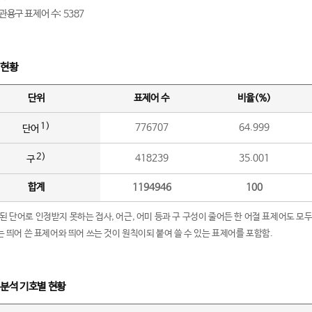
관용구 표제어 수: 5387
 현황
단위
표제어 수
비율(%)
1)
776707
64.999
단어
2)
418239
35.001
구
합계
1194946
100
립된 단어로 인정받지 못하는 접사, 어근, 어미 등과 구 구성이 줄어든 한 어절 표제어도 모두
구’는 띄어 쓴 표제어와 띄어 쓰는 것이 원칙이되 붙여 쓸 수 있는 표제어를 포함함.
 분석 기호별 현황