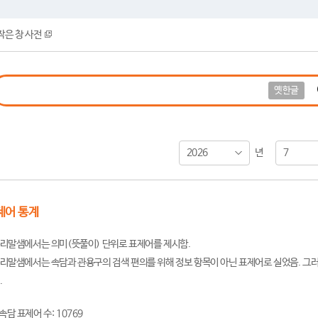
작은 창 사전
옛한글
2026
7
년
제어 통계
리말샘에서는 의미(뜻풀이) 단위로 표제어를 제시함.
리말샘에서는 속담과 관용구의 검색 편의를 위해 정보 항목이 아닌 표제어로 실었음. 그러
.
속담 표제어 수: 10769