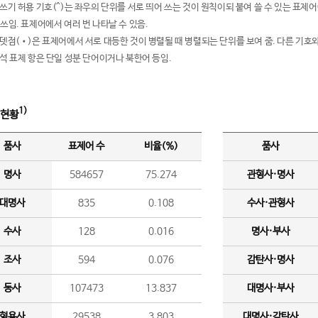
여쓰기 허용 기호(^)는 좌우의 단위를 서로 띄어 쓰는 것이 원칙이되 붙여 쓸 수 있는 표
 쓰임. 표제어에서 여러 번 나타날 수 있음.
운뎃점(•)은 표제어에서 서로 대등한 것이 병렬될 때 병렬되는 단위를 보여 줌. 다른 기호와
분석 표제 항은 단일 성분 단어이거나 북한어 등임.
1)
 현황
품사
표제어 수
비율(%)
품사
명사
584657
75.274
관형사·명사
대명사
835
0.108
수사·관형사
수사
128
0.016
명사·부사
조사
594
0.076
감탄사·명사
동사
107473
13.837
대명사·부사
형용사
29538
3.803
대명사·감탄사