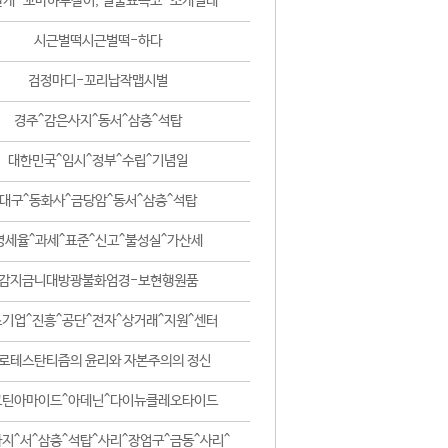
날개-꼬마하루살이, 털줄뾰족코-조개벌레
시근벌떡시근벌떡-하다
검정마디-꼬리납작맵시벌
경주^감은사지^동서^삼층^석탑
대한민국^임시^정부^수립^기념일
대구^동화사^금당암^동서^삼층^석탑
영세율^과세^표준^신고^불성실^가산세
감지금니대방광불화엄경-보현행원품
기업^진흥^공단^전자^상거래^지원^센터
로테스탄티즘의 윤리와 자본주의의 정신
코틴아마이드^아데닌^다이뉴클레오타이드
지^서^삼층^석탑^사리^장엄구^금동^사리^