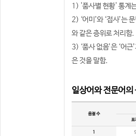
1) '품사별 현황' 통계
2) ‘어미’와 ‘접사’
와 같은 층위로 처리함.
3) ‘품사 없음’은 ‘어
은 것을 말함.
일상어와 전문어의 
음절 수
표
1