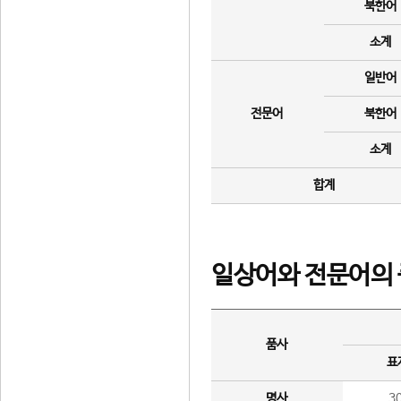
북한어
소계
일반어
전문어
북한어
소계
합계
일상어와 전문어의 
품사
표
명사
3