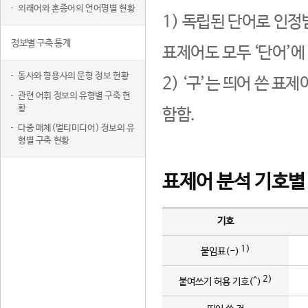
외래어와 혼종어의 언어명별 현황
1) 독립된 단어로 인정
정보별 구축 통계
표제어도 모두 ‘단어’에
동사와 형용사의 문형 정보 현황
2) ‘구’는 띄어 쓴 표
관련 어휘 정보의 유형별 구축 현
황
함함.
다중 매체(멀티미디어) 정보의 유
형별 구축 현황
표제어 분석 기호별
기호
1)
붙임표(-)
2)
붙여쓰기 허용 기호(^)