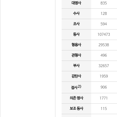
대명사
835
수사
128
조사
594
동사
107473
형용사
29538
관형사
496
부사
32657
감탄사
1959
2)
906
접사
의존 명사
1771
보조 동사
115