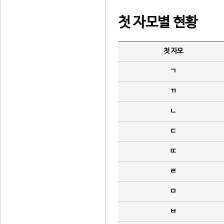
첫 자모별 현황
첫 자모
ㄱ
ㄲ
ㄴ
ㄷ
ㄸ
ㄹ
ㅁ
ㅂ