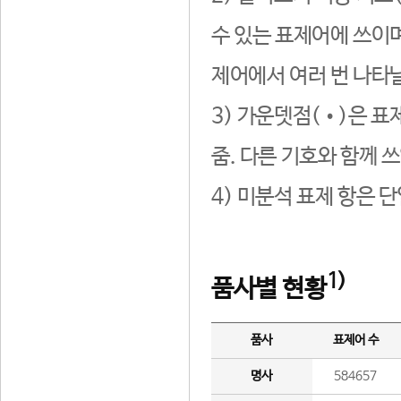
수 있는 표제어에 쓰이며
제어에서 여러 번 나타날
3) 가운뎃점(•)은 표
줌. 다른 기호와 함께 쓰
4) 미분석 표제 항은 
1)
품사별 현황
품사
표제어 수
명사
584657