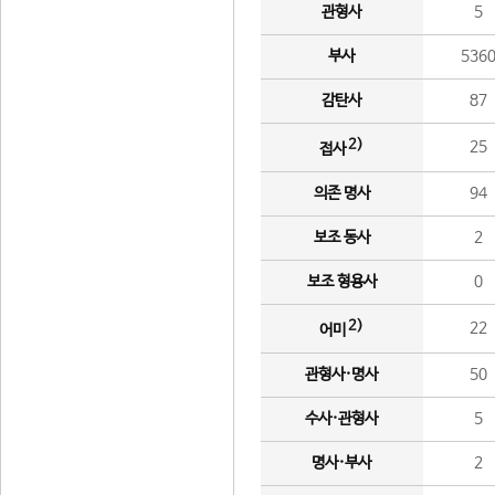
관형사
5
부사
536
감탄사
87
2)
25
접사
의존 명사
94
보조 동사
2
보조 형용사
0
2)
22
어미
관형사·명사
50
수사·관형사
5
명사·부사
2