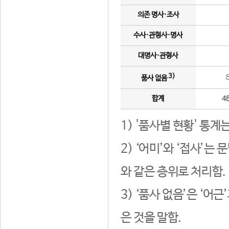
의존 명사·조사
수사·관형사·명사
대명사·관형사
3)
품사 없음
합계
4
1) '품사별 현황' 통계
2) ‘어미’와 ‘접사’
와 같은 층위로 처리함.
3) ‘품사 없음’은 ‘어
은 것을 말함.