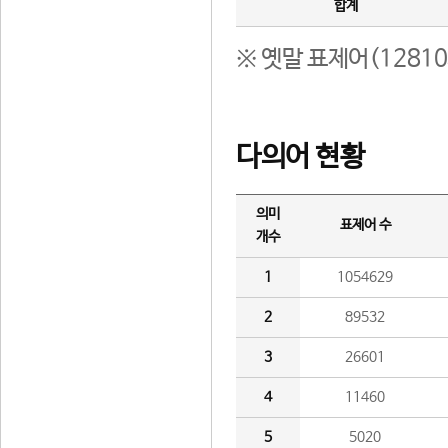
합계
※ 옛말 표제어(1281
다의어 현황
의미
표제어 수
개수
1
1054629
2
89532
3
26601
4
11460
5
5020