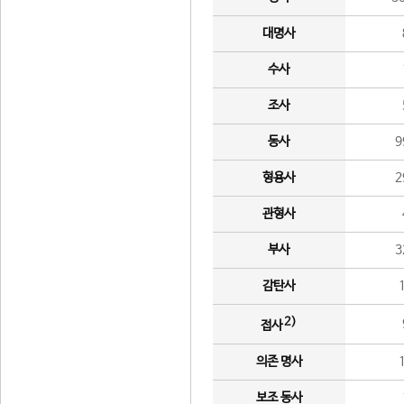
대명사
수사
조사
동사
9
형용사
2
관형사
부사
3
감탄사
2)
접사
의존 명사
보조 동사