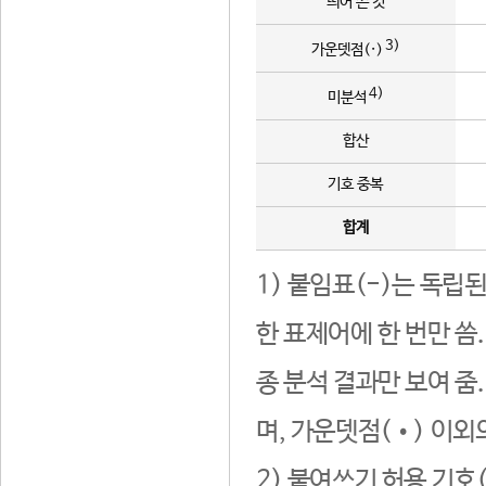
띄어 쓴 것
3)
가운뎃점(·)
4)
미분석
합산
기호 중복
합계
1) 붙임표(-)는 독립
한 표제어에 한 번만 씀
종 분석 결과만 보여 줌
며, 가운뎃점(•) 이외
2) 붙여쓰기 허용 기호