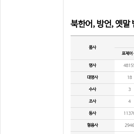
북한어, 방언, 옛말
품사
표제어
명사
4815
대명사
18
수사
3
조사
4
동사
1137
형용사
294