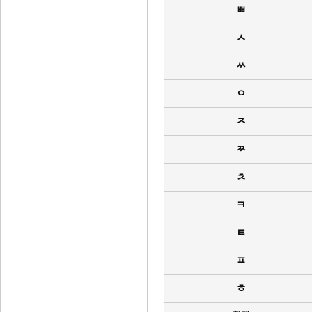
ㅃ
ㅅ
ㅆ
ㅇ
ㅈ
ㅉ
ㅊ
ㅋ
ㅌ
ㅍ
ㅎ