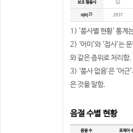
보조 형용사
52
2)
2837
어미
1) '품사별 현황' 통계
2) ‘어미’와 ‘접사’
와 같은 층위로 처리함.
3) ‘품사 없음’은 ‘어
은 것을 말함.
음절 수별 현황
음절 수
표제어 