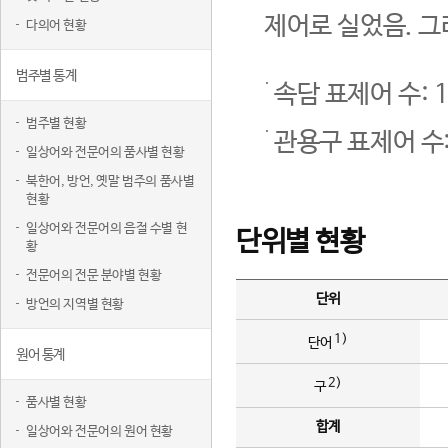
제어로 실었음. 그
다의어 현황
범주별 통계
속담 표제어 수: 1
범주별 현황
관용구 표제어 수:
일상어와 전문어의 품사별 현황
북한어, 방언, 옛말 범주의 품사별
현황
일상어와 전문어의 음절 수별 현
단위별 현황
황
전문어의 전문 분야별 현황
단위
방언의 지역별 현황
1)
단어
원어 통계
2)
구
품사별 현황
합계
일상어와 전문어의 원어 현황