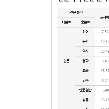
전문 분야
표제어
대분류
중분류
언어
7,32
문학
10,1
역사
35,4
인문
철학
3,43
교육
15,3
민속
6,64
인문 일반
24
법률
16,7