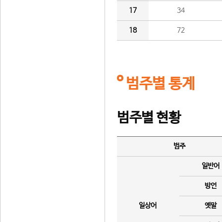
17
34
18
72
범주별 통계
범주별 현황
범주
일반어
방언
일상어
옛말