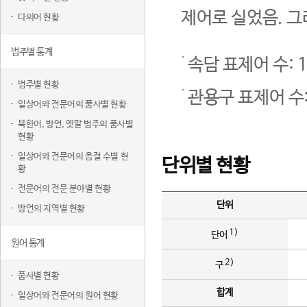
제어로 실었음. 그
다의어 현황
범주별 통계
속담 표제어 수: 1
범주별 현황
관용구 표제어 수:
일상어와 전문어의 품사별 현황
북한어, 방언, 옛말 범주의 품사별
현황
일상어와 전문어의 음절 수별 현
단위별 현황
황
전문어의 전문 분야별 현황
단위
방언의 지역별 현황
1)
단어
원어 통계
2)
구
품사별 현황
합계
일상어와 전문어의 원어 현황