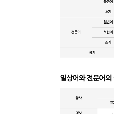
북한어
소계
일반어
전문어
북한어
소계
합계
일상어와 전문어의 
품사
표
명사
3