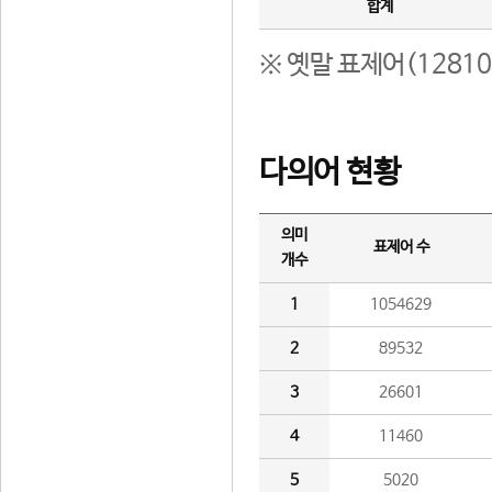
합계
※ 옛말 표제어(1281
다의어 현황
의미
표제어 수
개수
1
1054629
2
89532
3
26601
4
11460
5
5020