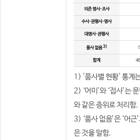
의존 명사·조사
수사·관형사·명사
대명사·관형사
3)
품사 없음
합계
4
1) '품사별 현황' 통계
2) ‘어미’와 ‘접사’
와 같은 층위로 처리함.
3) ‘품사 없음’은 ‘어
은 것을 말함.