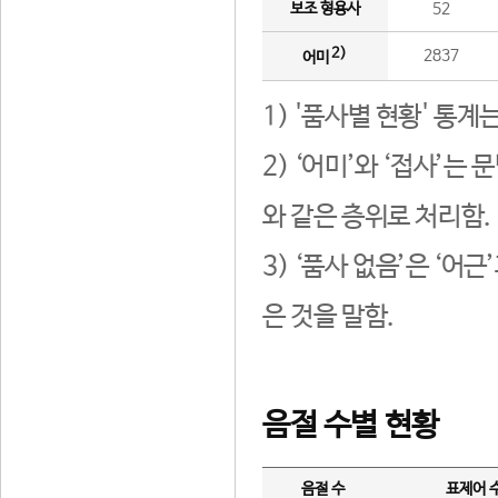
보조 형용사
52
2)
2837
어미
1) '품사별 현황' 통계
2) ‘어미’와 ‘접사’
와 같은 층위로 처리함.
3) ‘품사 없음’은 ‘어
은 것을 말함.
음절 수별 현황
음절 수
표제어 