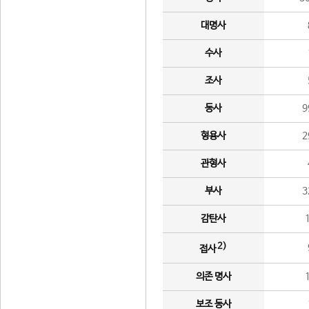
대명사
수사
조사
동사
9
형용사
2
관형사
부사
3
감탄사
2)
접사
의존 명사
보조 동사