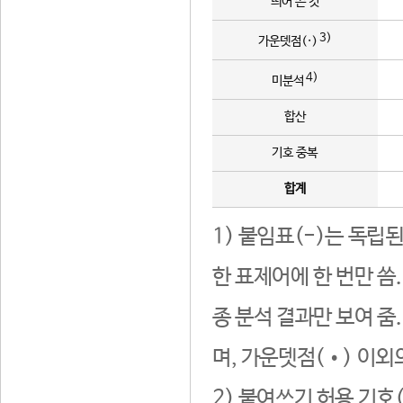
띄어 쓴 것
3)
가운뎃점(·)
4)
미분석
합산
기호 중복
합계
1) 붙임표(-)는 독립
한 표제어에 한 번만 씀
종 분석 결과만 보여 줌
며, 가운뎃점(•) 이외
2) 붙여쓰기 허용 기호