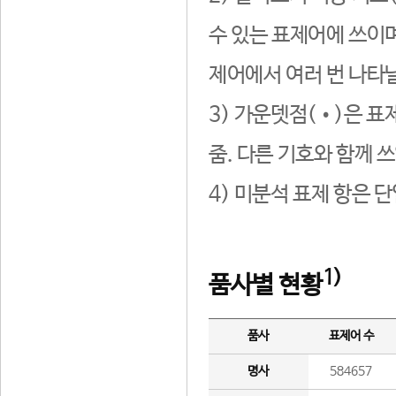
수 있는 표제어에 쓰이며
제어에서 여러 번 나타날
3) 가운뎃점(•)은 표
줌. 다른 기호와 함께 쓰
4) 미분석 표제 항은 
1)
품사별 현황
품사
표제어 수
명사
584657