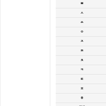
ㅃ
ㅅ
ㅆ
ㅇ
ㅈ
ㅉ
ㅊ
ㅋ
ㅌ
ㅍ
ㅎ