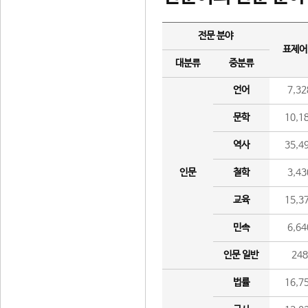
전문 분야
표제어
대분류
중분류
언어
7,32
문학
10,1
역사
35,4
인문
철학
3,43
교육
15,3
민속
6,64
인문 일반
24
법률
16,7