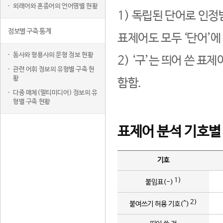
외래어와 혼종어의 언어명별 현황
1) 독립된 단어로 인정
정보별 구축 통계
표제어도 모두 ‘단어’에
동사와 형용사의 문형 정보 현황
2) ‘구’는 띄어 쓴 표
관련 어휘 정보의 유형별 구축 현
황
함함.
다중 매체(멀티미디어) 정보의 유
형별 구축 현황
표제어 분석 기호별
기호
1)
붙임표(-)
2)
붙여쓰기 허용 기호(^)