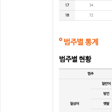
17
34
18
72
범주별 통계
범주별 현황
범주
일반어
방언
일상어
옛말