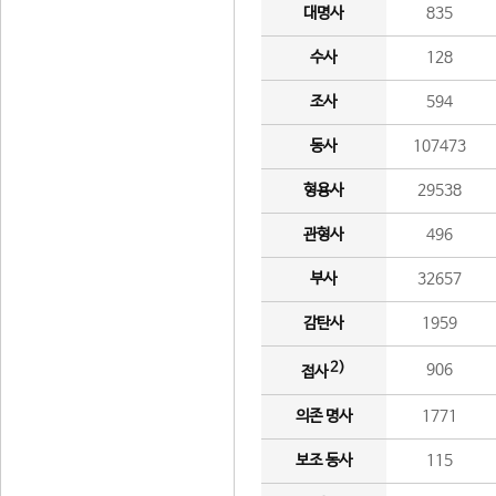
대명사
835
수사
128
조사
594
동사
107473
형용사
29538
관형사
496
부사
32657
감탄사
1959
2)
906
접사
의존 명사
1771
보조 동사
115