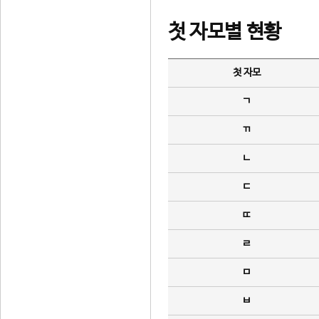
첫 자모별 현황
첫 자모
ㄱ
ㄲ
ㄴ
ㄷ
ㄸ
ㄹ
ㅁ
ㅂ