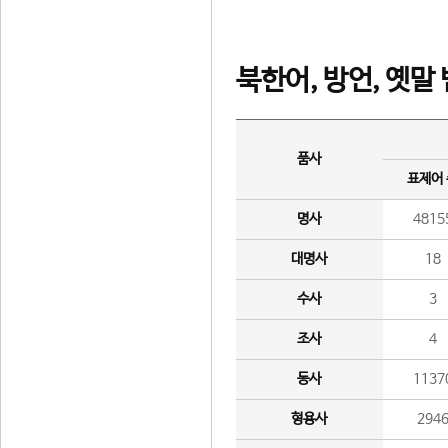
북한어, 방언, 옛말
품사
표제어
명사
4815
대명사
18
수사
3
조사
4
동사
1137
형용사
294