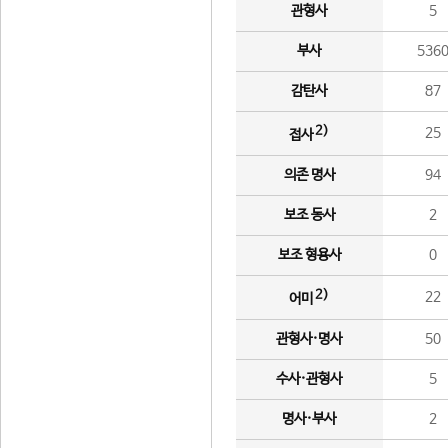
관형사
5
부사
536
감탄사
87
2)
25
접사
의존 명사
94
보조 동사
2
보조 형용사
0
2)
22
어미
관형사·명사
50
수사·관형사
5
명사·부사
2