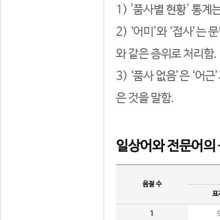
1) '품사별 현황' 통계
2) ‘어미’와 ‘접사’
와 같은 층위로 처리함.
3) ‘품사 없음’은 ‘어
은 것을 말함.
일상어와 전문어의 
음절 수
표
1