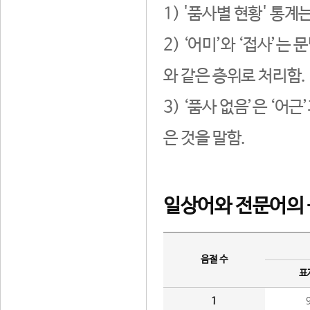
1) '품사별 현황' 통계
2) ‘어미’와 ‘접사’
와 같은 층위로 처리함.
3) ‘품사 없음’은 ‘어
은 것을 말함.
일상어와 전문어의 
음절 수
표
1