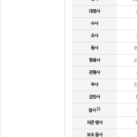
대명사
수사
조사
동사
9
형용사
2
관형사
부사
3
감탄사
2)
접사
의존 명사
보조 동사