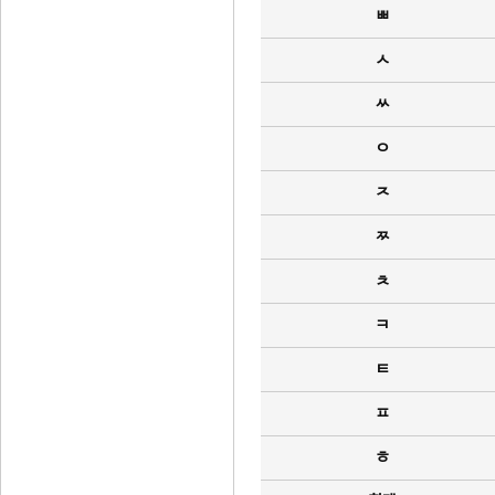
ㅃ
ㅅ
ㅆ
ㅇ
ㅈ
ㅉ
ㅊ
ㅋ
ㅌ
ㅍ
ㅎ