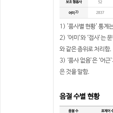
보조 형용사
52
2)
2837
어미
1) '품사별 현황' 통계
2) ‘어미’와 ‘접사’
와 같은 층위로 처리함.
3) ‘품사 없음’은 ‘어
은 것을 말함.
음절 수별 현황
음절 수
표제어 