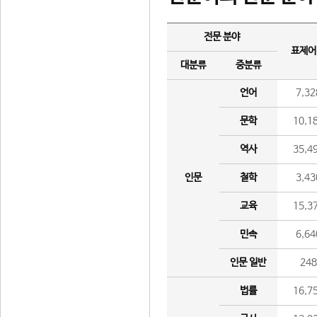
전문 분야
표제어
대분류
중분류
언어
7,32
문학
10,1
역사
35,4
인문
철학
3,43
교육
15,3
민속
6,64
인문 일반
24
법률
16,7