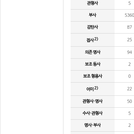
관형사
5
부사
536
감탄사
87
2)
25
접사
의존 명사
94
보조 동사
2
보조 형용사
0
2)
22
어미
관형사·명사
50
수사·관형사
5
명사·부사
2