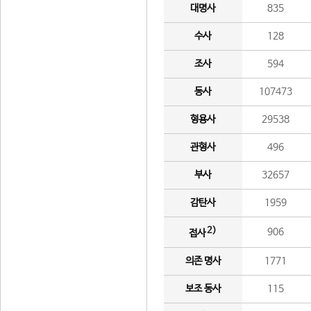
대명사
835
수사
128
조사
594
동사
107473
형용사
29538
관형사
496
부사
32657
감탄사
1959
2)
906
접사
의존 명사
1771
보조 동사
115