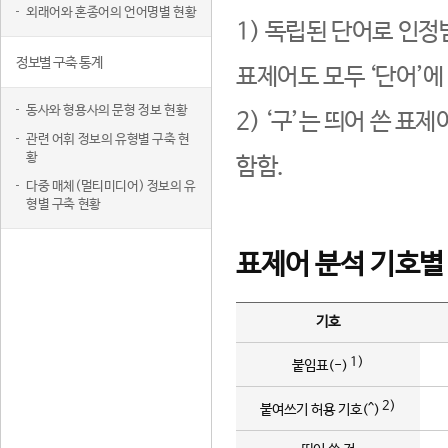
외래어와 혼종어의 언어명별 현황
1) 독립된 단어로 인정
정보별 구축 통계
표제어도 모두 ‘단어’에
동사와 형용사의 문형 정보 현황
2) ‘구’는 띄어 쓴 표
관련 어휘 정보의 유형별 구축 현
황
함함.
다중 매체(멀티미디어) 정보의 유
형별 구축 현황
표제어 분석 기호별
기호
1)
붙임표(-)
2)
붙여쓰기 허용 기호(^)