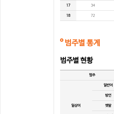
17
34
18
72
범주별 통계
범주별 현황
범주
일반어
방언
일상어
옛말