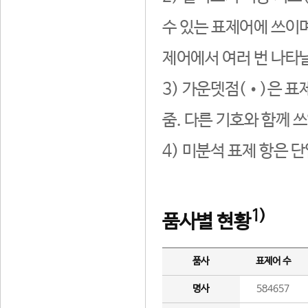
수 있는 표제어에 쓰이며
제어에서 여러 번 나타날
3) 가운뎃점(•)은 표
줌. 다른 기호와 함께 쓰
4) 미분석 표제 항은 
1)
품사별 현황
품사
표제어 수
명사
584657