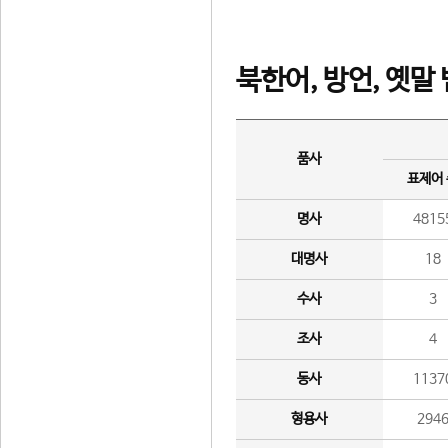
북한어, 방언, 옛말
품사
표제어
명사
4815
대명사
18
수사
3
조사
4
동사
1137
형용사
294