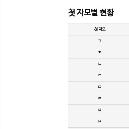
첫 자모별 현황
첫 자모
ㄱ
ㄲ
ㄴ
ㄷ
ㄸ
ㄹ
ㅁ
ㅂ