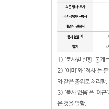
의존 명사·조사
수사·관형사·명사
대명사·관형사
3)
품사 없음
합계
4
1) '품사별 현황' 통계
2) ‘어미’와 ‘접사’
와 같은 층위로 처리함.
3) ‘품사 없음’은 ‘어
은 것을 말함.