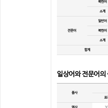
북한어
소계
일반어
전문어
북한어
소계
합계
일상어와 전문어의 
품사
표
명사
3