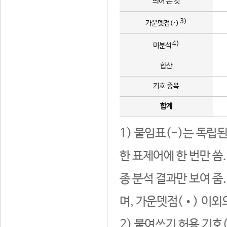
띄어 쓴 것
3)
가운뎃점(·)
4)
미분석
합산
기호 중복
합계
1) 붙임표(-)는 독립
한 표제어에 한 번만 씀
종 분석 결과만 보여 줌
며, 가운뎃점(•) 이외
2) 붙여쓰기 허용 기호