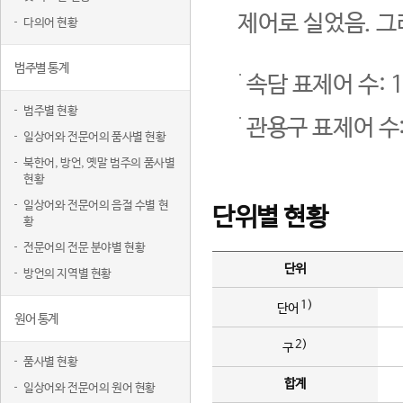
제어로 실었음. 그
다의어 현황
범주별 통계
속담 표제어 수: 1
범주별 현황
관용구 표제어 수:
일상어와 전문어의 품사별 현황
북한어, 방언, 옛말 범주의 품사별
현황
일상어와 전문어의 음절 수별 현
단위별 현황
황
전문어의 전문 분야별 현황
단위
방언의 지역별 현황
1)
단어
원어 통계
2)
구
품사별 현황
합계
일상어와 전문어의 원어 현황