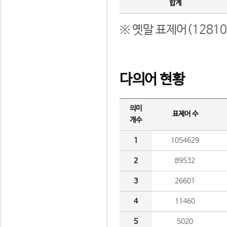
합계
※ 옛말 표제어(1281
다의어 현황
의미
표제어 수
개수
1
1054629
2
89532
3
26601
4
11460
5
5020