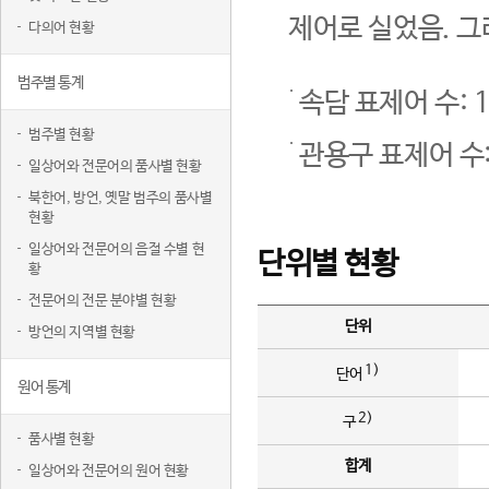
제어로 실었음. 그
다의어 현황
범주별 통계
속담 표제어 수: 1
범주별 현황
관용구 표제어 수:
일상어와 전문어의 품사별 현황
북한어, 방언, 옛말 범주의 품사별
현황
일상어와 전문어의 음절 수별 현
단위별 현황
황
전문어의 전문 분야별 현황
단위
방언의 지역별 현황
1)
단어
원어 통계
2)
구
품사별 현황
합계
일상어와 전문어의 원어 현황