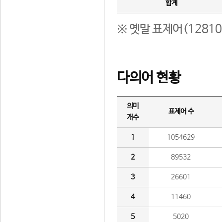
합계
※ 옛말 표제어(1281
다의어 현황
의미
표제어 수
개수
1
1054629
2
89532
3
26601
4
11460
5
5020