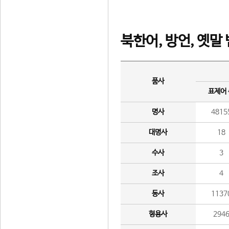
북한어, 방언, 옛말
품사
표제어
명사
4815
대명사
18
수사
3
조사
4
동사
1137
형용사
294