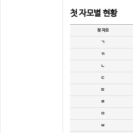
첫 자모별 현황
첫 자모
ㄱ
ㄲ
ㄴ
ㄷ
ㄸ
ㄹ
ㅁ
ㅂ