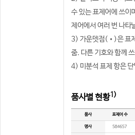
수 있는 표제어에 쓰이며
제어에서 여러 번 나타날
3) 가운뎃점(•)은 표
줌. 다른 기호와 함께 쓰
4) 미분석 표제 항은 
1)
품사별 현황
품사
표제어 수
명사
584657