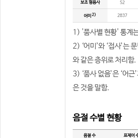
보조 형용사
52
2)
2837
어미
1) '품사별 현황' 통계
2) ‘어미’와 ‘접사’
와 같은 층위로 처리함.
3) ‘품사 없음’은 ‘어
은 것을 말함.
음절 수별 현황
음절 수
표제어 