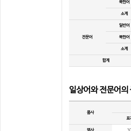
북한어
소계
일반어
전문어
북한어
소계
합계
일상어와 전문어의 
품사
표
명사
3