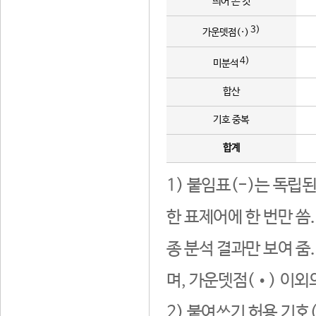
띄어 쓴 것
3)
가운뎃점(·)
4)
미분석
합산
기호 중복
합계
1) 붙임표(-)는 독립
한 표제어에 한 번만 씀
종 분석 결과만 보여 줌
며, 가운뎃점(•) 이외
2) 붙여쓰기 허용 기호