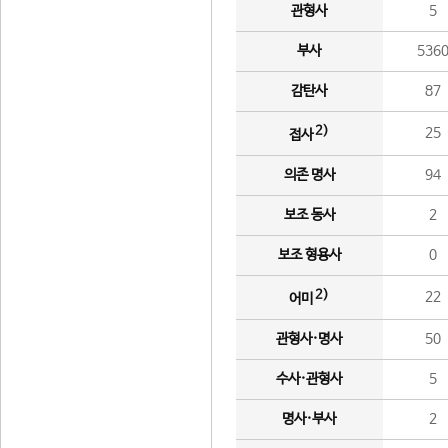
관형사
5
부사
536
감탄사
87
2)
25
접사
의존 명사
94
보조 동사
2
보조 형용사
0
2)
22
어미
관형사·명사
50
수사·관형사
5
명사·부사
2