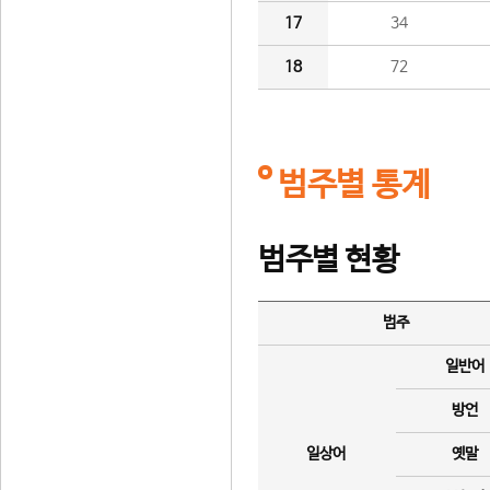
17
34
18
72
범주별 통계
범주별 현황
범주
일반어
방언
일상어
옛말