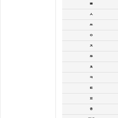
ㅃ
ㅅ
ㅆ
ㅇ
ㅈ
ㅉ
ㅊ
ㅋ
ㅌ
ㅍ
ㅎ