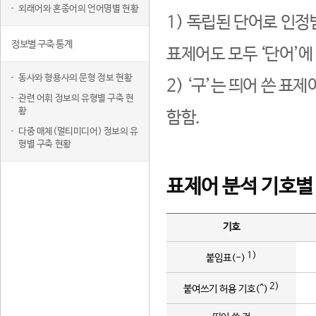
외래어와 혼종어의 언어명별 현황
1) 독립된 단어로 인정
정보별 구축 통계
표제어도 모두 ‘단어’에
동사와 형용사의 문형 정보 현황
2) ‘구’는 띄어 쓴 표
관련 어휘 정보의 유형별 구축 현
황
함함.
다중 매체(멀티미디어) 정보의 유
형별 구축 현황
표제어 분석 기호별
기호
1)
붙임표(-)
2)
붙여쓰기 허용 기호(^)