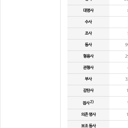
대명사
수사
조사
동사
9
형용사
2
관형사
부사
3
감탄사
2)
접사
의존 명사
보조 동사