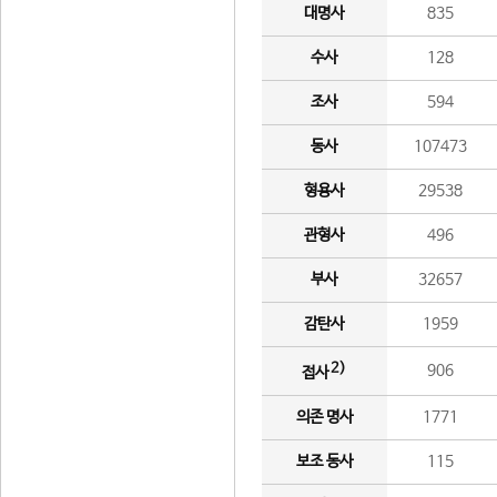
대명사
835
수사
128
조사
594
동사
107473
형용사
29538
관형사
496
부사
32657
감탄사
1959
2)
906
접사
의존 명사
1771
보조 동사
115