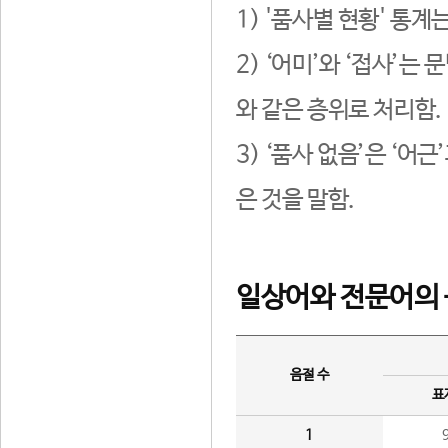
1) '품사별 현황' 통계
2) ‘어미’와 ‘접사’
와 같은 층위로 처리함.
3) ‘품사 없음’은 ‘어
은 것을 말함.
일상어와 전문어의 
음절 수
표
1