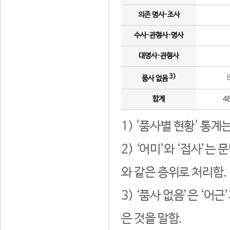
의존 명사·조사
수사·관형사·명사
대명사·관형사
3)
품사 없음
합계
4
1) '품사별 현황' 통계
2) ‘어미’와 ‘접사’
와 같은 층위로 처리함.
3) ‘품사 없음’은 ‘어
은 것을 말함.