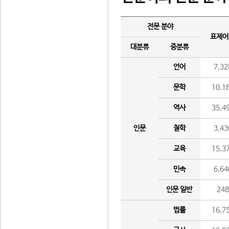
전문 분야
표제어
대분류
중분류
언어
7,32
문학
10,1
역사
35,4
인문
철학
3,43
교육
15,3
민속
6,64
인문 일반
24
법률
16,7