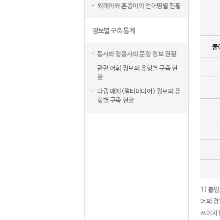
외래어와 혼종어의 언어명별 현황
정보별 구축 통계
붙
동사와 형용사의 문형 정보 현황
관련 어휘 정보의 유형별 구축 현
황
다중 매체(멀티미디어) 정보의 유
형별 구축 현황
1) 붙
어의 경
쓰이지 