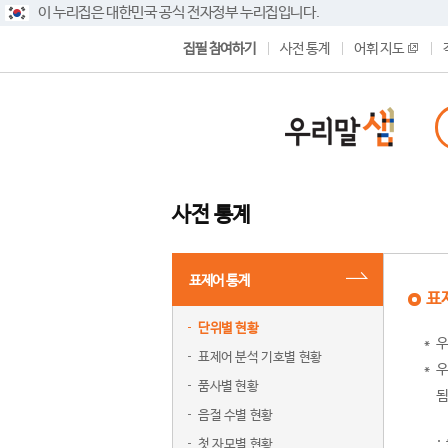
이 누리집은 대한민국 공식 전자정부 누리집입니다.
집필 참여하기
사전 통계
어휘 지도
사전 통계
표제어 통계
표
단위별 현황
우
표제어 분석 기호별 현황
우
품사별 현황
됨
음절 수별 현황
첫 자모별 현황