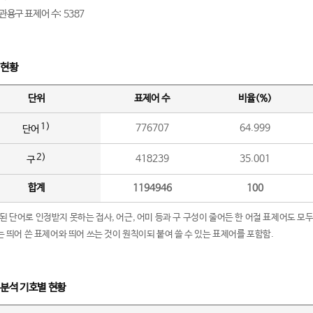
관용구 표제어 수: 5387
 현황
단위
표제어 수
비율(%)
1)
776707
64.999
단어
2)
418239
35.001
구
합계
1194946
100
립된 단어로 인정받지 못하는 접사, 어근, 어미 등과 구 구성이 줄어든 한 어절 표제어도 모두
구’는 띄어 쓴 표제어와 띄어 쓰는 것이 원칙이되 붙여 쓸 수 있는 표제어를 포함함.
 분석 기호별 현황