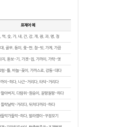
표제어 예
, 먹, 숯, 가, 내, 간, 강, 개, 광, 과, 명, 청
대, 골무, 동이, 윷-판, 참-빗, 가게, 가끔
지, 돋보-기, 가겟-집, 가까이, 가락-엿
럼-틀, 바늘-꽂이, 가까스로, 강동-대다
까이-하다, 나근-거리다, 타닥-거리다
-할아버지, 다람쥐-원숭이, 갈팡질팡-하다
들락날락-거리다, 뒤치다꺼리-하다
가들막가들막-하다, 말라깽이-꾸정모기