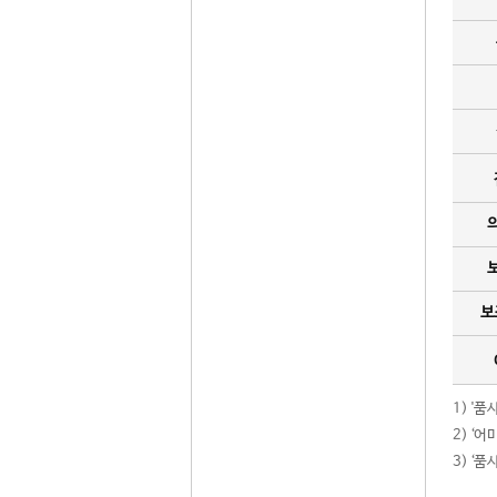
보
1) '
2) ‘
3) ‘