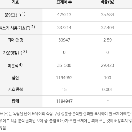
기호
표제어 수
비율(%)
1)
425213
35.584
붙임표(-)
2)
387214
32.404
여쓰기 허용 기호(^)
띄어 쓴 것
30947
2.59
3)
0
0
가운뎃점(·)
4)
351588
29.423
미분석
합산
1194962
100
기호 중복
15
0.001
합계
1194947
-
임표(-)는 독립된 단어 표제어의 직접 구성 성분을 분석한 결과를 표시하며 한 표제어에 한
우에도 최종 분석 결과만 보여 줌. 붙임표(-)가 쓰인 표제어는 띄어 쓰는 것이 허용되지 
않음.