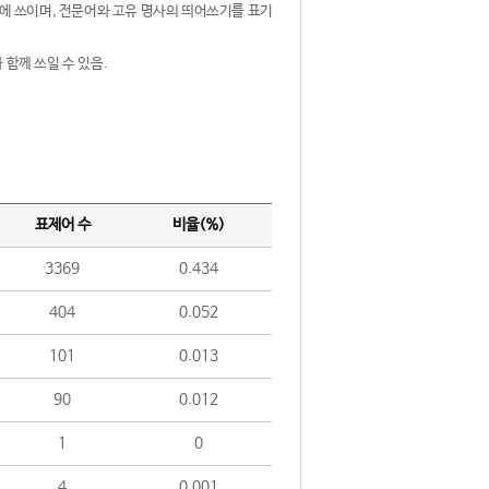
제어에 쓰이며, 전문어와 고유 명사의 띄어쓰기를 표기
 함께 쓰일 수 있음.
표제어 수
비율(%)
3369
0.434
404
0.052
101
0.013
90
0.012
1
0
4
0.001