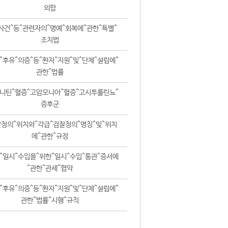
외함
사건^등^관련자의^명예^회복에^관한^특별^
조치법
^후유^의증^등^환자^지원^및^단체^설립에^
관한^법률
니틴^혈증^고암모니아^혈증^고시투룰린뇨^
증후군
청의^위치와^각급^검찰청의^명칭^및^위치
에^관한^규정
^일시^수입을^위한^일시^수입^통관^증서에
^관한^관세^협약
^후유^의증^등^환자^지원^및^단체^설립에^
관한^법률^시행^규칙