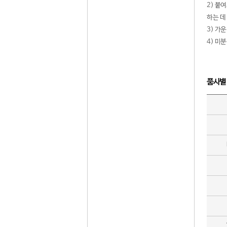
2) 붙
하는 데
3) 가
4) 미
품사별