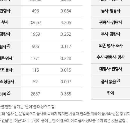
관형사
496
0.064
동사·형용사
부사
32657
4.205
관형사·감탄사
감탄사
1959
0.252
부사·감탄사
의존 명사·조사
2)
906
0.117
접사
수사·관형사·명사
의존 명사
1771
0.228
대명사·관형사
보조 동사
115
0.015
3)
조 형용사
52
0.007
품사 없음
합계
2)
2837
0.365
어미
품사별 현황' 통계는 '단어'를 대상으로 함.
어미’와 ‘접사’는 문법적으로 품사에 속하지 않지만 사용자 편의를 위하여 품사와 같은 층위로
품사 없음’은 ‘어근’과 구 구성이 줄어든 한 어절 표제어로 품사 정보를 주지 않은 것을 말함.