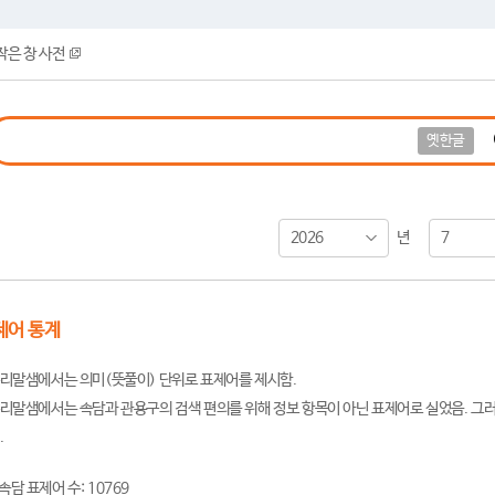
작은 창 사전
옛한글
2026
7
년
제어 통계
리말샘에서는 의미(뜻풀이) 단위로 표제어를 제시함.
리말샘에서는 속담과 관용구의 검색 편의를 위해 정보 항목이 아닌 표제어로 실었음. 그러
.
속담 표제어 수: 10769