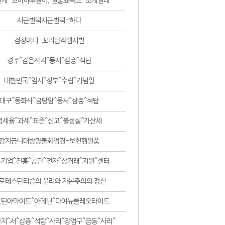
날개-꼬마하루살이, 털줄뾰족코-조개벌레
시근벌떡시근벌떡-하다
검정마디-꼬리납작맵시벌
경주^감은사지^동서^삼층^석탑
대한민국^임시^정부^수립^기념일
대구^동화사^금당암^동서^삼층^석탑
영세율^과세^표준^신고^불성실^가산세
감지금니대방광불화엄경-보현행원품
기업^진흥^공단^전자^상거래^지원^센터
로테스탄티즘의 윤리와 자본주의의 정신
코틴아마이드^아데닌^다이뉴클레오타이드
지^서^삼층^석탑^사리^장엄구^금동^사리^