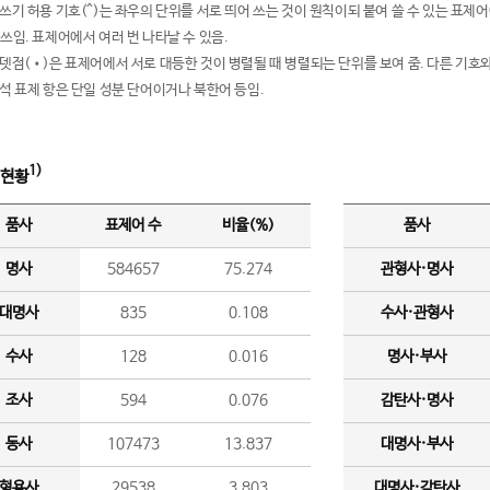
여쓰기 허용 기호(^)는 좌우의 단위를 서로 띄어 쓰는 것이 원칙이되 붙여 쓸 수 있는 표
 쓰임. 표제어에서 여러 번 나타날 수 있음.
운뎃점(•)은 표제어에서 서로 대등한 것이 병렬될 때 병렬되는 단위를 보여 줌. 다른 기호와
분석 표제 항은 단일 성분 단어이거나 북한어 등임.
1)
 현황
품사
표제어 수
비율(%)
품사
명사
584657
75.274
관형사·명사
대명사
835
0.108
수사·관형사
수사
128
0.016
명사·부사
조사
594
0.076
감탄사·명사
동사
107473
13.837
대명사·부사
형용사
29538
3.803
대명사·감탄사