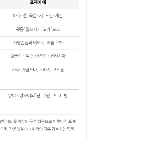
표제어 예
하나-둘, 묵은-지, 도긴-개긴
윗몸^일으키기, 고가^도로
사랑손님과 어머니, 이솝 우화
앵글로ㆍ색슨, 아프로ㆍ유라시아
가다, 가냘프다, 도라지, 고드름
망이ㆍ망소이의^난, 니만ㆍ피크-병
 번만 씀. 둘 이상의 구성 성분으로 이루어진 표제
않으며, 가운뎃점(•) 이외의 다른 기호와는 함께