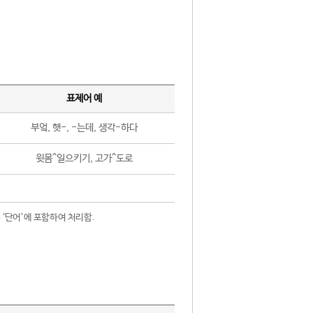
표제어 예
부엌, 햇-, -는데, 생각-하다
윗몸^일으키기, 고가^도로
 ‘단어’에 포함하여 처리함.