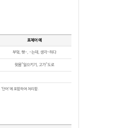
표제어 예
부엌, 햇-, -는데, 생각-하다
윗몸^일으키기, 고가^도로
 ‘단어’에 포함하여 처리함.