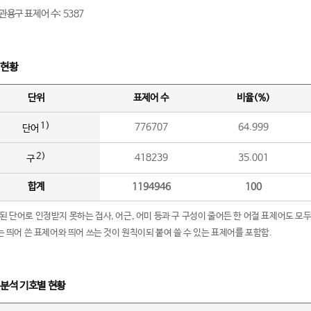
관용구 표제어 수: 5387
 현황
단위
표제어 수
비율(%)
1)
776707
64.999
단어
2)
418239
35.001
구
합계
1194946
100
립된 단어로 인정받지 못하는 접사, 어근, 어미 등과 구 구성이 줄어든 한 어절 표제어도 모두
구’는 띄어 쓴 표제어와 띄어 쓰는 것이 원칙이되 붙여 쓸 수 있는 표제어를 포함함.
 분석 기호별 현황