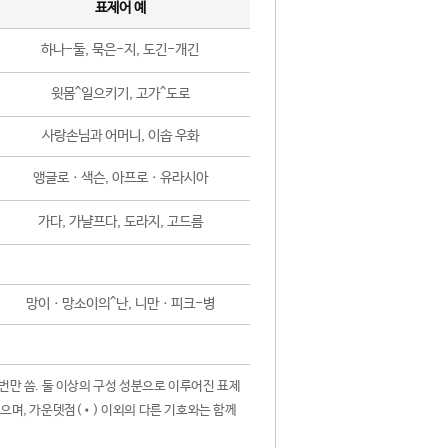
표제어 예
하나-둘, 묵은-지, 도긴-개긴
윗몸^일으키기, 고가^도로
사랑손님과 어머니, 이솝 우화
앵글로ㆍ색슨, 아프로ㆍ유라시아
가다, 가냘프다, 도라지, 고드름
망이ㆍ망소이의^난, 니만ㆍ피크-병
 번만 씀. 둘 이상의 구성 성분으로 이루어진 표제
않으며, 가운뎃점(•) 이외의 다른 기호와는 함께