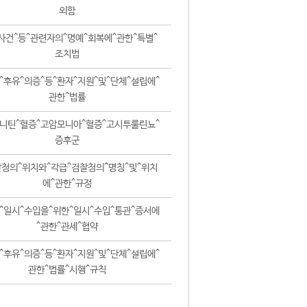
외함
사건^등^관련자의^명예^회복에^관한^특별^
조치법
^후유^의증^등^환자^지원^및^단체^설립에^
관한^법률
니틴^혈증^고암모니아^혈증^고시투룰린뇨^
증후군
청의^위치와^각급^검찰청의^명칭^및^위치
에^관한^규정
^일시^수입을^위한^일시^수입^통관^증서에
^관한^관세^협약
^후유^의증^등^환자^지원^및^단체^설립에^
관한^법률^시행^규칙