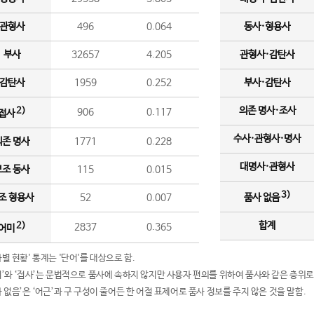
관형사
496
0.064
동사·형용사
부사
32657
4.205
관형사·감탄사
감탄사
1959
0.252
부사·감탄사
의존 명사·조사
2)
906
0.117
접사
수사·관형사·명사
의존 명사
1771
0.228
대명사·관형사
보조 동사
115
0.015
3)
조 형용사
52
0.007
품사 없음
합계
2)
2837
0.365
어미
품사별 현황' 통계는 '단어'를 대상으로 함.
어미’와 ‘접사’는 문법적으로 품사에 속하지 않지만 사용자 편의를 위하여 품사와 같은 층위로
품사 없음’은 ‘어근’과 구 구성이 줄어든 한 어절 표제어로 품사 정보를 주지 않은 것을 말함.