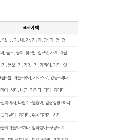
표제어 예
, 먹, 숯, 가, 내, 간, 강, 개, 광, 과, 명, 청
대, 골무, 동이, 윷-판, 참-빗, 가게, 가끔
지, 돋보-기, 가겟-집, 가까이, 가락-엿
럼-틀, 바늘-꽂이, 가까스로, 강동-대다
까이-하다, 나근-거리다, 타닥-거리다
-할아버지, 다람쥐-원숭이, 갈팡질팡-하다
들락날락-거리다, 뒤치다꺼리-하다
가들막가들막-하다, 말라깽이-꾸정모기