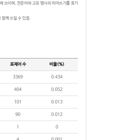
제어에 쓰이며, 전문어와 고유 명사의 띄어쓰기를 표기
 함께 쓰일 수 있음.
표제어 수
비율(%)
3369
0.434
404
0.052
101
0.013
90
0.012
1
0
4
0.001