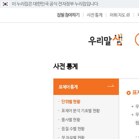
이 누리집은 대한민국 공식 전자정부 누리집입니다.
집필 참여하기
사전 통계
어휘 지도
사전 통계
표제어 통계
표
단위별 현황
우
표제어 분석 기호별 현황
우
품사별 현황
됨
음절 수별 현황
첫 자모별 현황