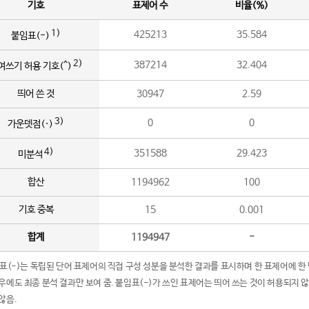
기호
표제어 수
비율(%)
1)
425213
35.584
붙임표(-)
2)
387214
32.404
여쓰기 허용 기호(^)
띄어 쓴 것
30947
2.59
3)
0
0
가운뎃점(·)
4)
351588
29.423
미분석
합산
1194962
100
기호 중복
15
0.001
합계
1194947
-
임표(-)는 독립된 단어 표제어의 직접 구성 성분을 분석한 결과를 표시하며 한 표제어에 한
우에도 최종 분석 결과만 보여 줌. 붙임표(-)가 쓰인 표제어는 띄어 쓰는 것이 허용되지 
않음.