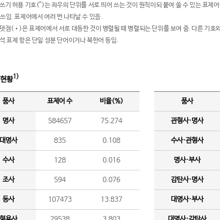
여쓰기 허용 기호(^)는 좌우의 단위를 서로 띄어 쓰는 것이 원칙이되 붙여 쓸 수 있는 표
 쓰임. 표제어에서 여러 번 나타날 수 있음.
운뎃점(•)은 표제어에서 서로 대등한 것이 병렬될 때 병렬되는 단위를 보여 줌. 다른 기호와
분석 표제 항은 단일 성분 단어이거나 북한어 등임.
1)
 현황
품사
표제어 수
비율(%)
품사
명사
584657
75.274
관형사·명사
대명사
835
0.108
수사·관형사
수사
128
0.016
명사·부사
조사
594
0.076
감탄사·명사
동사
107473
13.837
대명사·부사
형용사
29538
3.803
대명사·감탄사