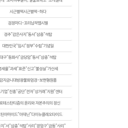
날개-꼬마하루살이, 털줄뾰족코-조개벌레
시근벌떡시근벌떡-하다
검정마디-꼬리납작맵시벌
경주^감은사지^동서^삼층^석탑
대한민국^임시^정부^수립^기념일
대구^동화사^금당암^동서^삼층^석탑
영세율^과세^표준^신고^불성실^가산세
감지금니대방광불화엄경-보현행원품
기업^진흥^공단^전자^상거래^지원^센터
로테스탄티즘의 윤리와 자본주의의 정신
코틴아마이드^아데닌^다이뉴클레오타이드
지^서^삼층^석탑^사리^장엄구^금동^사리^