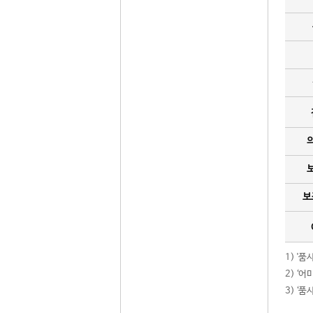
보
1) '
2) ‘
3) ‘