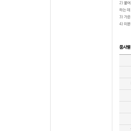
2) 붙
하는 데
3) 가
4) 미
품사별