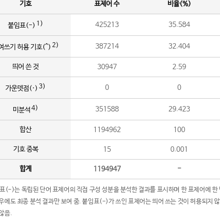
기호
표제어 수
비율(%)
1)
425213
35.584
붙임표(-)
2)
387214
32.404
여쓰기 허용 기호(^)
띄어 쓴 것
30947
2.59
3)
0
0
가운뎃점(·)
4)
351588
29.423
미분석
합산
1194962
100
기호 중복
15
0.001
합계
1194947
-
임표(-)는 독립된 단어 표제어의 직접 구성 성분을 분석한 결과를 표시하며 한 표제어에 한
우에도 최종 분석 결과만 보여 줌. 붙임표(-)가 쓰인 표제어는 띄어 쓰는 것이 허용되지 
않음.