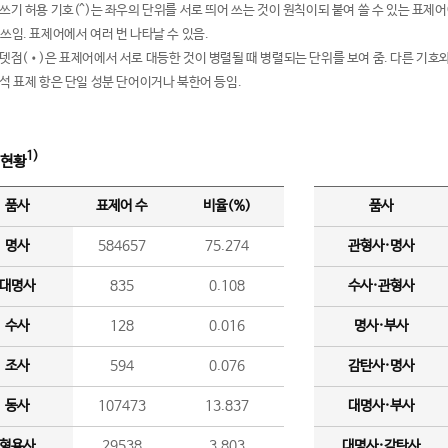
여쓰기 허용 기호(^)는 좌우의 단위를 서로 띄어 쓰는 것이 원칙이되 붙여 쓸 수 있는 표
 쓰임. 표제어에서 여러 번 나타날 수 있음.
운뎃점(•)은 표제어에서 서로 대등한 것이 병렬될 때 병렬되는 단위를 보여 줌. 다른 기호와
분석 표제 항은 단일 성분 단어이거나 북한어 등임.
1)
 현황
품사
표제어 수
비율(%)
품사
명사
584657
75.274
관형사·명사
대명사
835
0.108
수사·관형사
수사
128
0.016
명사·부사
조사
594
0.076
감탄사·명사
동사
107473
13.837
대명사·부사
형용사
29538
3.803
대명사·감탄사