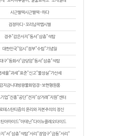
날개-꼬마하루살이, 털줄뾰족코-조개벌레
시근벌떡시근벌떡-하다
검정마디-꼬리납작맵시벌
경주^감은사지^동서^삼층^석탑
대한민국^임시^정부^수립^기념일
대구^동화사^금당암^동서^삼층^석탑
영세율^과세^표준^신고^불성실^가산세
감지금니대방광불화엄경-보현행원품
기업^진흥^공단^전자^상거래^지원^센터
로테스탄티즘의 윤리와 자본주의의 정신
코틴아마이드^아데닌^다이뉴클레오타이드
지^서^삼층^석탑^사리^장엄구^금동^사리^