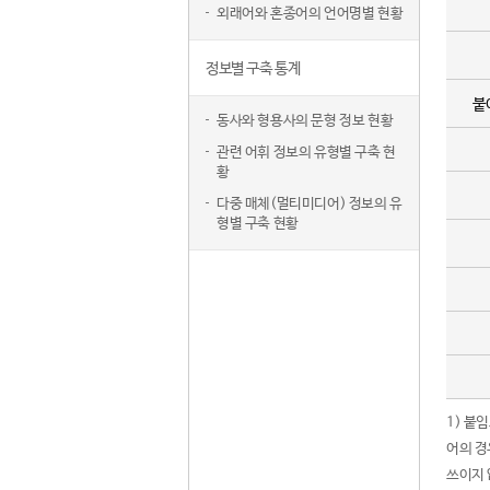
외래어와 혼종어의 언어명별 현황
정보별 구축 통계
붙
동사와 형용사의 문형 정보 현황
관련 어휘 정보의 유형별 구축 현
황
다중 매체(멀티미디어) 정보의 유
형별 구축 현황
1) 붙
어의 경
쓰이지 