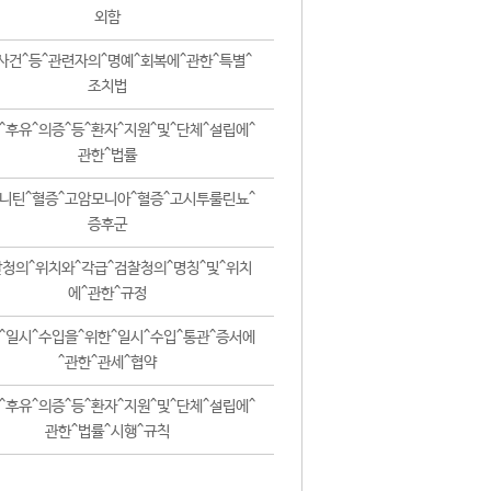
외함
사건^등^관련자의^명예^회복에^관한^특별^
조치법
^후유^의증^등^환자^지원^및^단체^설립에^
관한^법률
니틴^혈증^고암모니아^혈증^고시투룰린뇨^
증후군
청의^위치와^각급^검찰청의^명칭^및^위치
에^관한^규정
^일시^수입을^위한^일시^수입^통관^증서에
^관한^관세^협약
^후유^의증^등^환자^지원^및^단체^설립에^
관한^법률^시행^규칙