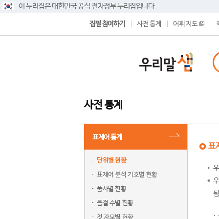
이 누리집은 대한민국 공식 전자정부 누리집입니다.
집필 참여하기
사전 통계
어휘 지도
사전 통계
표제어 통계
표
단위별 현황
우
표제어 분석 기호별 현황
우
품사별 현황
됨
음절 수별 현황
첫 자모별 현황