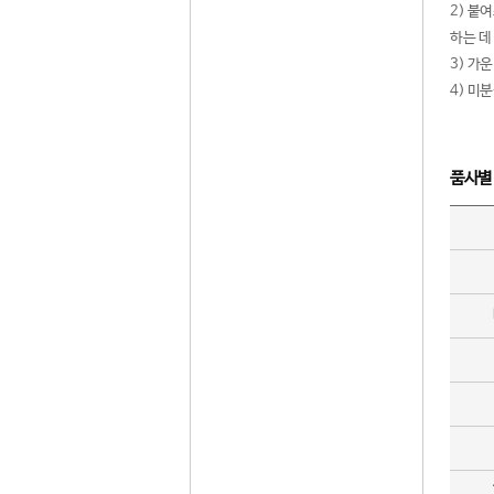
2) 붙
하는 데
3) 가
4) 미
품사별