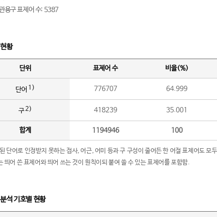
관용구 표제어 수: 5387
 현황
단위
표제어 수
비율(%)
1)
776707
64.999
단어
2)
418239
35.001
구
합계
1194946
100
립된 단어로 인정받지 못하는 접사, 어근, 어미 등과 구 구성이 줄어든 한 어절 표제어도 모두
구’는 띄어 쓴 표제어와 띄어 쓰는 것이 원칙이되 붙여 쓸 수 있는 표제어를 포함함.
 분석 기호별 현황