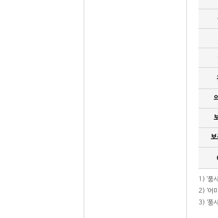
보
1) '
2) ‘
3) ‘