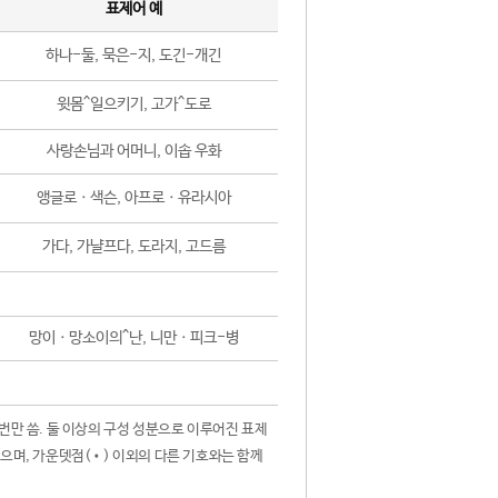
표제어 예
하나-둘, 묵은-지, 도긴-개긴
윗몸^일으키기, 고가^도로
사랑손님과 어머니, 이솝 우화
앵글로ㆍ색슨, 아프로ㆍ유라시아
가다, 가냘프다, 도라지, 고드름
망이ㆍ망소이의^난, 니만ㆍ피크-병
 번만 씀. 둘 이상의 구성 성분으로 이루어진 표제
않으며, 가운뎃점(•) 이외의 다른 기호와는 함께