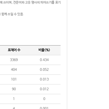
제어에 쓰이며, 전문어와 고유 명사의 띄어쓰기를 표기
 함께 쓰일 수 있음.
표제어 수
비율(%)
3369
0.434
404
0.052
101
0.013
90
0.012
1
0
4
0.001