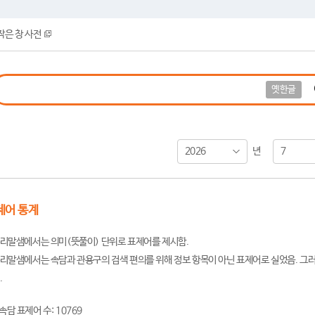
작은 창 사전
옛한글
2026
7
년
제어 통계
리말샘에서는 의미(뜻풀이) 단위로 표제어를 제시함.
리말샘에서는 속담과 관용구의 검색 편의를 위해 정보 항목이 아닌 표제어로 실었음. 그러
.
속담 표제어 수: 10769