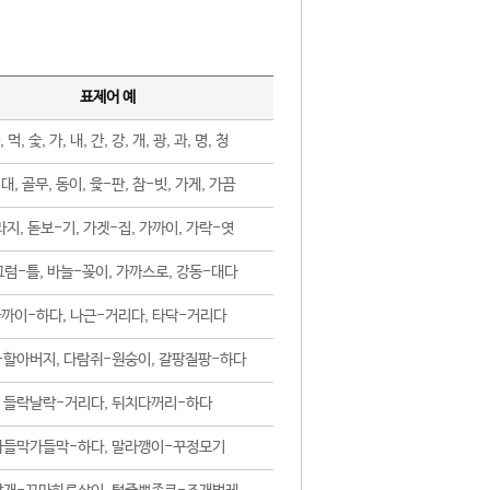
표제어 예
, 먹, 숯, 가, 내, 간, 강, 개, 광, 과, 명, 청
대, 골무, 동이, 윷-판, 참-빗, 가게, 가끔
지, 돋보-기, 가겟-집, 가까이, 가락-엿
럼-틀, 바늘-꽂이, 가까스로, 강동-대다
까이-하다, 나근-거리다, 타닥-거리다
-할아버지, 다람쥐-원숭이, 갈팡질팡-하다
들락날락-거리다, 뒤치다꺼리-하다
가들막가들막-하다, 말라깽이-꾸정모기