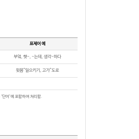
표제어 예
부엌, 햇-, -는데, 생각-하다
윗몸^일으키기, 고가^도로
 ‘단어’에 포함하여 처리함.