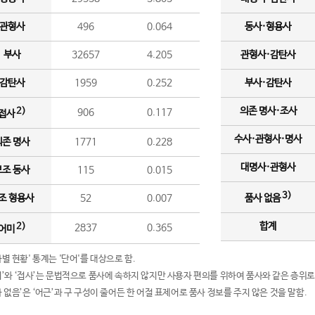
관형사
496
0.064
동사·형용사
부사
32657
4.205
관형사·감탄사
감탄사
1959
0.252
부사·감탄사
의존 명사·조사
2)
906
0.117
접사
수사·관형사·명사
의존 명사
1771
0.228
대명사·관형사
보조 동사
115
0.015
3)
조 형용사
52
0.007
품사 없음
합계
2)
2837
0.365
어미
품사별 현황' 통계는 '단어'를 대상으로 함.
어미’와 ‘접사’는 문법적으로 품사에 속하지 않지만 사용자 편의를 위하여 품사와 같은 층위로
품사 없음’은 ‘어근’과 구 구성이 줄어든 한 어절 표제어로 품사 정보를 주지 않은 것을 말함.