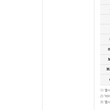
보
1) '
2) ‘
3) ‘