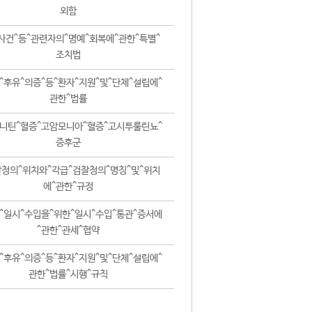
외함
사건^등^관련자의^명예^회복에^관한^특별^
조치법
^후유^의증^등^환자^지원^및^단체^설립에^
관한^법률
니틴^혈증^고암모니아^혈증^고시투룰린뇨^
증후군
청의^위치와^각급^검찰청의^명칭^및^위치
에^관한^규정
^일시^수입을^위한^일시^수입^통관^증서에
^관한^관세^협약
^후유^의증^등^환자^지원^및^단체^설립에^
관한^법률^시행^규칙