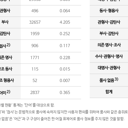
관형사
496
0.064
동사·형용사
부사
32657
4.205
관형사·감탄사
감탄사
1959
0.252
부사·감탄사
의존 명사·조사
2)
906
0.117
접사
수사·관형사·명사
의존 명사
1771
0.228
대명사·관형사
보조 동사
115
0.015
3)
조 형용사
52
0.007
품사 없음
합계
2)
2837
0.365
어미
품사별 현황' 통계는 '단어'를 대상으로 함.
어미’와 ‘접사’는 문법적으로 품사에 속하지 않지만 사용자 편의를 위하여 품사와 같은 층위로
품사 없음’은 ‘어근’과 구 구성이 줄어든 한 어절 표제어로 품사 정보를 주지 않은 것을 말함.