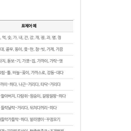
표제어 예
, 먹, 숯, 가, 내, 간, 강, 개, 광, 과, 명, 청
대, 골무, 동이, 윷-판, 참-빗, 가게, 가끔
지, 돋보-기, 가겟-집, 가까이, 가락-엿
럼-틀, 바늘-꽂이, 가까스로, 강동-대다
까이-하다, 나근-거리다, 타닥-거리다
-할아버지, 다람쥐-원숭이, 갈팡질팡-하다
들락날락-거리다, 뒤치다꺼리-하다
가들막가들막-하다, 말라깽이-꾸정모기