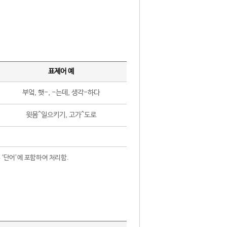
표제어 예
부엌, 햇-, -는데, 생각-하다
윗몸^일으키기, 고가^도로
 ‘단어’에 포함하여 처리함.