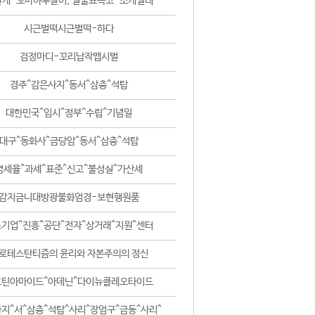
날개-꼬마하루살이, 털줄뾰족코-조개벌레
시근벌떡시근벌떡-하다
검정마디-꼬리납작맵시벌
경주^감은사지^동서^삼층^석탑
대한민국^임시^정부^수립^기념일
대구^동화사^금당암^동서^삼층^석탑
영세율^과세^표준^신고^불성실^가산세
감지금니대방광불화엄경-보현행원품
기업^진흥^공단^전자^상거래^지원^센터
로테스탄티즘의 윤리와 자본주의의 정신
코틴아마이드^아데닌^다이뉴클레오타이드
지^서^삼층^석탑^사리^장엄구^금동^사리^