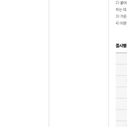
2) 붙
하는 데
3) 가
4) 미
품사별