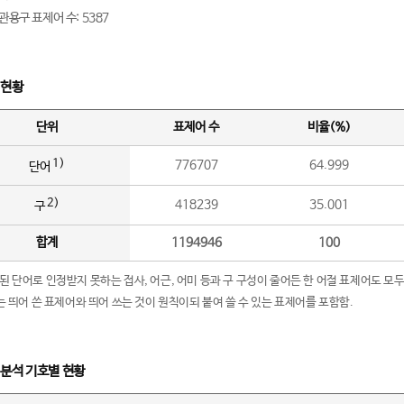
관용구 표제어 수: 5387
 현황
단위
표제어 수
비율(%)
1)
776707
64.999
단어
2)
418239
35.001
구
합계
1194946
100
립된 단어로 인정받지 못하는 접사, 어근, 어미 등과 구 구성이 줄어든 한 어절 표제어도 모두
구’는 띄어 쓴 표제어와 띄어 쓰는 것이 원칙이되 붙여 쓸 수 있는 표제어를 포함함.
 분석 기호별 현황