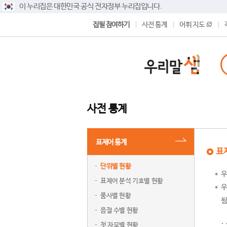
이 누리집은 대한민국 공식 전자정부 누리집입니다.
집필 참여하기
사전 통계
어휘 지도
사전 통계
표제어 통계
표
단위별 현황
우
표제어 분석 기호별 현황
우
품사별 현황
됨
음절 수별 현황
첫 자모별 현황