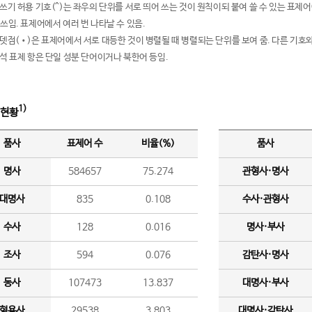
여쓰기 허용 기호(^)는 좌우의 단위를 서로 띄어 쓰는 것이 원칙이되 붙여 쓸 수 있는 표
 쓰임. 표제어에서 여러 번 나타날 수 있음.
운뎃점(•)은 표제어에서 서로 대등한 것이 병렬될 때 병렬되는 단위를 보여 줌. 다른 기호와
분석 표제 항은 단일 성분 단어이거나 북한어 등임.
1)
 현황
품사
표제어 수
비율(%)
품사
명사
584657
75.274
관형사·명사
대명사
835
0.108
수사·관형사
수사
128
0.016
명사·부사
조사
594
0.076
감탄사·명사
동사
107473
13.837
대명사·부사
형용사
29538
3.803
대명사·감탄사