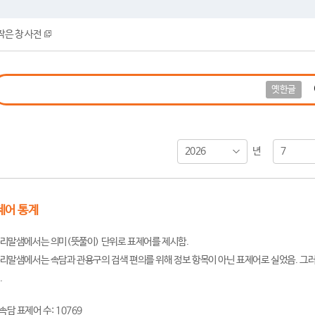
작은 창 사전
옛한글
2026
7
년
제어 통계
리말샘에서는 의미(뜻풀이) 단위로 표제어를 제시함.
리말샘에서는 속담과 관용구의 검색 편의를 위해 정보 항목이 아닌 표제어로 실었음. 그러
.
속담 표제어 수: 10769