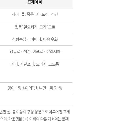
표제어 예
하나-둘, 묵은-지, 도긴-개긴
윗몸^일으키기, 고가^도로
사랑손님과 어머니, 이솝 우화
앵글로ㆍ색슨, 아프로ㆍ유라시아
가다, 가냘프다, 도라지, 고드름
망이ㆍ망소이의^난, 니만ㆍ피크-병
 번만 씀. 둘 이상의 구성 성분으로 이루어진 표제
않으며, 가운뎃점(•) 이외의 다른 기호와는 함께