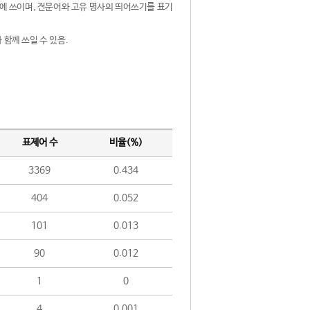
제어에 쓰이며, 전문어와 고유 명사의 띄어쓰기를 표기
 함께 쓰일 수 있음.
표제어 수
비율(%)
3369
0.434
404
0.052
101
0.013
90
0.012
1
0
4
0.001