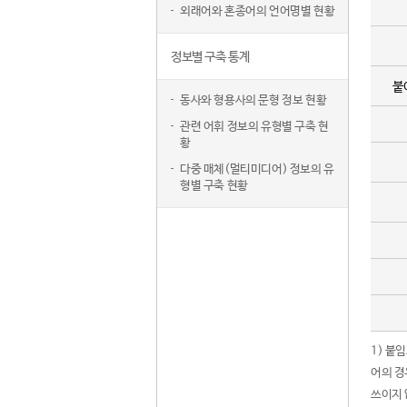
외래어와 혼종어의 언어명별 현황
정보별 구축 통계
붙
동사와 형용사의 문형 정보 현황
관련 어휘 정보의 유형별 구축 현
황
다중 매체(멀티미디어) 정보의 유
형별 구축 현황
1) 붙
어의 경
쓰이지 