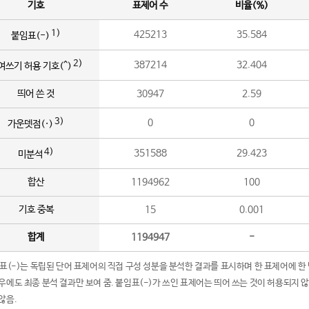
기호
표제어 수
비율(%)
1)
425213
35.584
붙임표(-)
2)
387214
32.404
여쓰기 허용 기호(^)
띄어 쓴 것
30947
2.59
3)
0
0
가운뎃점(·)
4)
351588
29.423
미분석
합산
1194962
100
기호 중복
15
0.001
합계
1194947
-
임표(-)는 독립된 단어 표제어의 직접 구성 성분을 분석한 결과를 표시하며 한 표제어에 한
우에도 최종 분석 결과만 보여 줌. 붙임표(-)가 쓰인 표제어는 띄어 쓰는 것이 허용되지 
않음.