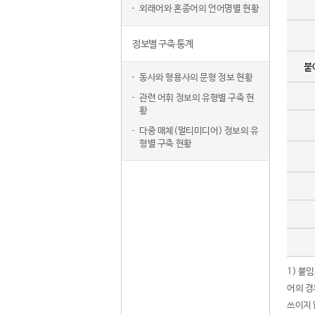
외래어와 혼종어의 언어명별 현황
정보별 구축 통계
붙
동사와 형용사의 문형 정보 현황
관련 어휘 정보의 유형별 구축 현
황
다중 매체(멀티미디어) 정보의 유
형별 구축 현황
1) 붙
어의 경
쓰이지 