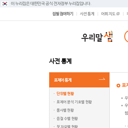
이 누리집은 대한민국 공식 전자정부 누리집입니다.
집필 참여하기
사전 통계
어휘 지도
사전 통계
표제어 통계
표
단위별 현황
우
표제어 분석 기호별 현황
우
품사별 현황
됨
음절 수별 현황
첫 자모별 현황