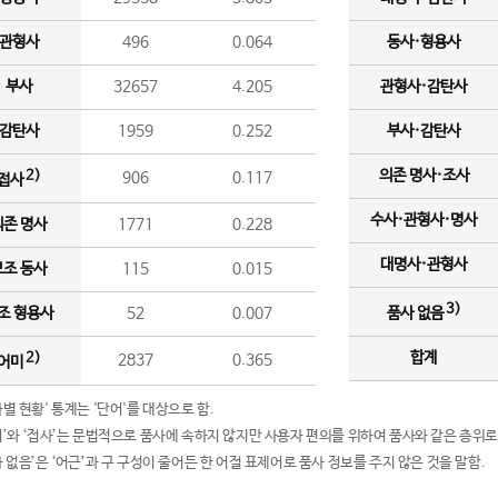
관형사
496
0.064
동사·형용사
부사
32657
4.205
관형사·감탄사
감탄사
1959
0.252
부사·감탄사
의존 명사·조사
2)
906
0.117
접사
수사·관형사·명사
의존 명사
1771
0.228
대명사·관형사
보조 동사
115
0.015
3)
조 형용사
52
0.007
품사 없음
합계
2)
2837
0.365
어미
품사별 현황' 통계는 '단어'를 대상으로 함.
어미’와 ‘접사’는 문법적으로 품사에 속하지 않지만 사용자 편의를 위하여 품사와 같은 층위로
품사 없음’은 ‘어근’과 구 구성이 줄어든 한 어절 표제어로 품사 정보를 주지 않은 것을 말함.