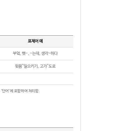
표제어 예
부엌, 햇-, -는데, 생각-하다
윗몸^일으키기, 고가^도로
 ‘단어’에 포함하여 처리함.