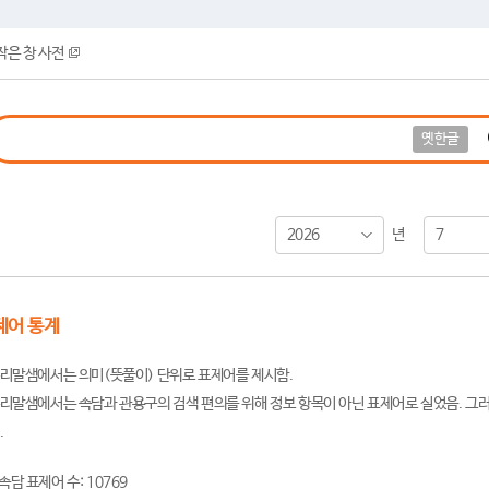
작은 창 사전
옛한글
2026
7
년
제어 통계
리말샘에서는 의미(뜻풀이) 단위로 표제어를 제시함.
리말샘에서는 속담과 관용구의 검색 편의를 위해 정보 항목이 아닌 표제어로 실었음. 그러
.
속담 표제어 수: 10769