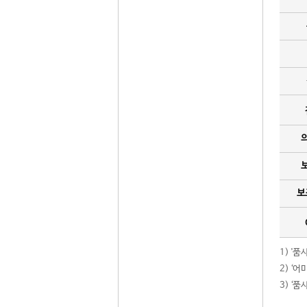
보
1) '
2) ‘
3) ‘