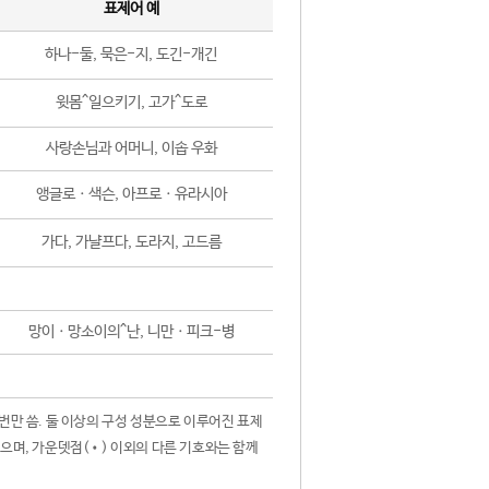
표제어 예
하나-둘, 묵은-지, 도긴-개긴
윗몸^일으키기, 고가^도로
사랑손님과 어머니, 이솝 우화
앵글로ㆍ색슨, 아프로ㆍ유라시아
가다, 가냘프다, 도라지, 고드름
망이ㆍ망소이의^난, 니만ㆍ피크-병
 번만 씀. 둘 이상의 구성 성분으로 이루어진 표제
않으며, 가운뎃점(•) 이외의 다른 기호와는 함께