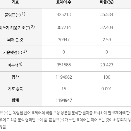
기호
표제어 수
비율(%)
1)
425213
35.584
붙임표(-)
2)
387214
32.404
여쓰기 허용 기호(^)
띄어 쓴 것
30947
2.59
3)
0
0
가운뎃점(·)
4)
351588
29.423
미분석
합산
1194962
100
기호 중복
15
0.001
합계
1194947
-
임표(-)는 독립된 단어 표제어의 직접 구성 성분을 분석한 결과를 표시하며 한 표제어에 한
우에도 최종 분석 결과만 보여 줌. 붙임표(-)가 쓰인 표제어는 띄어 쓰는 것이 허용되지 
않음.