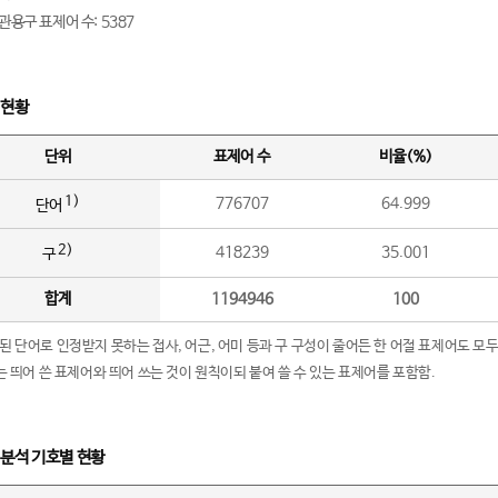
관용구 표제어 수: 5387
 현황
단위
표제어 수
비율(%)
1)
776707
64.999
단어
2)
418239
35.001
구
합계
1194946
100
립된 단어로 인정받지 못하는 접사, 어근, 어미 등과 구 구성이 줄어든 한 어절 표제어도 모두
구’는 띄어 쓴 표제어와 띄어 쓰는 것이 원칙이되 붙여 쓸 수 있는 표제어를 포함함.
 분석 기호별 현황