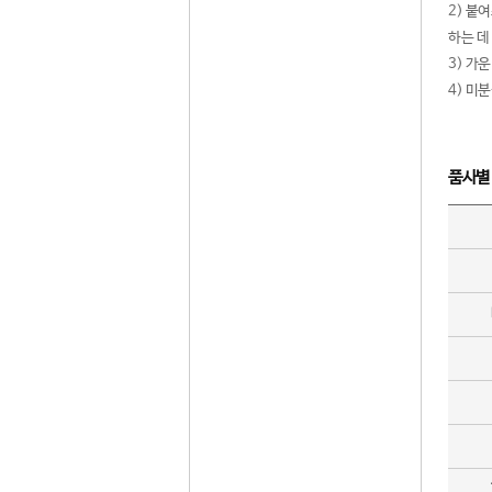
2) 붙
하는 데
3) 가
4) 미
품사별