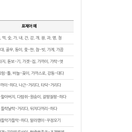
표제어 예
, 먹, 숯, 가, 내, 간, 강, 개, 광, 과, 명, 청
대, 골무, 동이, 윷-판, 참-빗, 가게, 가끔
지, 돋보-기, 가겟-집, 가까이, 가락-엿
럼-틀, 바늘-꽂이, 가까스로, 강동-대다
까이-하다, 나근-거리다, 타닥-거리다
-할아버지, 다람쥐-원숭이, 갈팡질팡-하다
들락날락-거리다, 뒤치다꺼리-하다
가들막가들막-하다, 말라깽이-꾸정모기