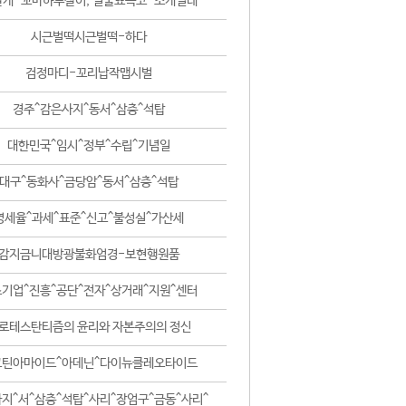
날개-꼬마하루살이, 털줄뾰족코-조개벌레
시근벌떡시근벌떡-하다
검정마디-꼬리납작맵시벌
경주^감은사지^동서^삼층^석탑
대한민국^임시^정부^수립^기념일
대구^동화사^금당암^동서^삼층^석탑
영세율^과세^표준^신고^불성실^가산세
감지금니대방광불화엄경-보현행원품
기업^진흥^공단^전자^상거래^지원^센터
로테스탄티즘의 윤리와 자본주의의 정신
코틴아마이드^아데닌^다이뉴클레오타이드
지^서^삼층^석탑^사리^장엄구^금동^사리^