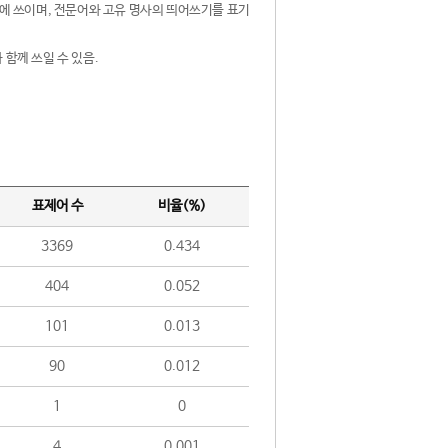
제어에 쓰이며, 전문어와 고유 명사의 띄어쓰기를 표기
 함께 쓰일 수 있음.
표제어 수
비율(%)
3369
0.434
404
0.052
101
0.013
90
0.012
1
0
4
0.001