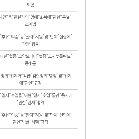
외함
사건^등^관련자의^명예^회복에^관한^특별^
조치법
^후유^의증^등^환자^지원^및^단체^설립에^
관한^법률
니틴^혈증^고암모니아^혈증^고시투룰린뇨^
증후군
청의^위치와^각급^검찰청의^명칭^및^위치
에^관한^규정
^일시^수입을^위한^일시^수입^통관^증서에
^관한^관세^협약
^후유^의증^등^환자^지원^및^단체^설립에^
관한^법률^시행^규칙