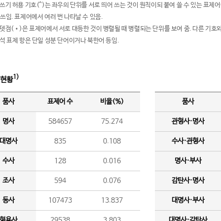
여쓰기 허용 기호(^)는 좌우의 단위를 서로 띄어 쓰는 것이 원칙이되 붙여 쓸 수 있는 표
 쓰임. 표제어에서 여러 번 나타날 수 있음.
운뎃점(•)은 표제어에서 서로 대등한 것이 병렬될 때 병렬되는 단위를 보여 줌. 다른 기호와
분석 표제 항은 단일 성분 단어이거나 북한어 등임.
1)
 현황
품사
표제어 수
비율(%)
품사
명사
584657
75.274
관형사·명사
대명사
835
0.108
수사·관형사
수사
128
0.016
명사·부사
조사
594
0.076
감탄사·명사
동사
107473
13.837
대명사·부사
형용사
29538
3.803
대명사·감탄사