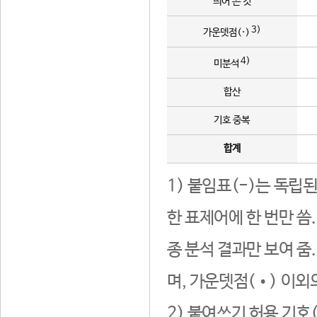
띄어 쓴 것
3)
가운뎃점(·)
4)
미분석
합산
기호 중복
합계
1) 붙임표(-)는 독립
한 표제어에 한 번만 씀
종 분석 결과만 보여 줌
며, 가운뎃점(•) 이외
2) 붙여쓰기 허용 기호