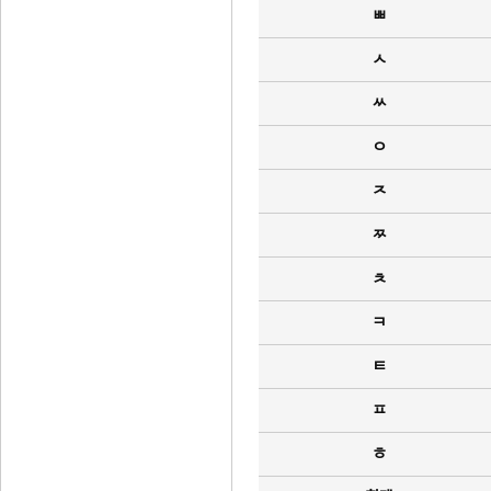
ㅃ
ㅅ
ㅆ
ㅇ
ㅈ
ㅉ
ㅊ
ㅋ
ㅌ
ㅍ
ㅎ