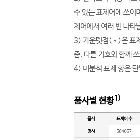
수 있는 표제어에 쓰이며
제어에서 여러 번 나타날
3) 가운뎃점(•)은 표
줌. 다른 기호와 함께 쓰
4) 미분석 표제 항은 
1)
품사별 현황
품사
표제어 수
명사
584657