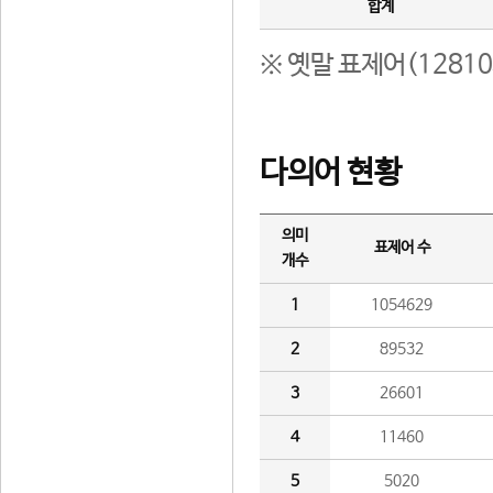
합계
※ 옛말 표제어(1281
다의어 현황
의미
표제어 수
개수
1
1054629
2
89532
3
26601
4
11460
5
5020