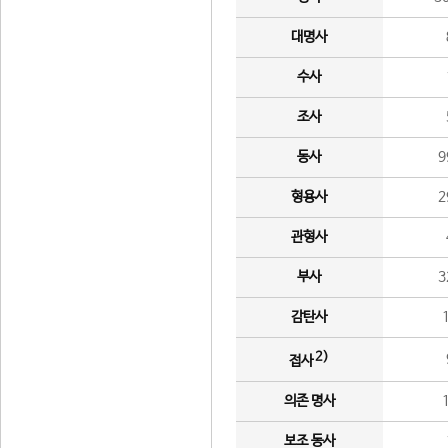
대명사
수사
조사
동사
9
형용사
2
관형사
부사
3
감탄사
2)
접사
의존 명사
보조 동사