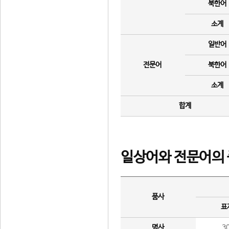
북한어
소계
일반어
전문어
북한어
소계
합계
일상어와 전문어의 
품사
표
명사
3