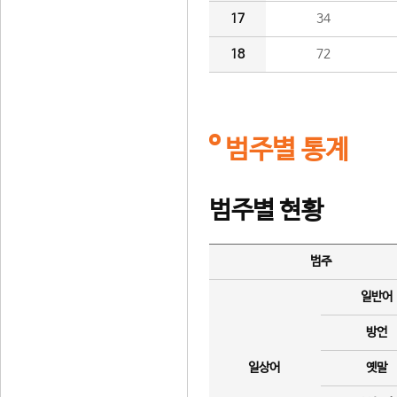
17
34
18
72
범주별 통계
범주별 현황
범주
일반어
방언
일상어
옛말