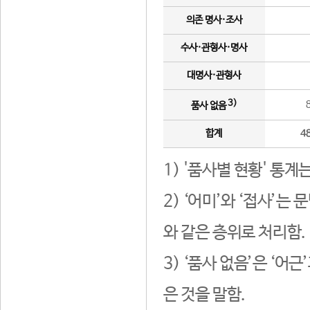
의존 명사·조사
수사·관형사·명사
대명사·관형사
3)
품사 없음
합계
4
1) '품사별 현황' 통계
2) ‘어미’와 ‘접사’
와 같은 층위로 처리함.
3) ‘품사 없음’은 ‘어
은 것을 말함.