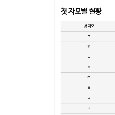
첫 자모별 현황
첫 자모
ㄱ
ㄲ
ㄴ
ㄷ
ㄸ
ㄹ
ㅁ
ㅂ