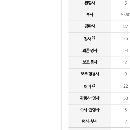
관형사
5
부사
536
감탄사
87
2)
25
접사
의존 명사
94
보조 동사
2
보조 형용사
0
2)
22
어미
관형사·명사
50
수사·관형사
5
명사·부사
2