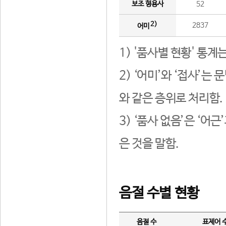
보조 형용사
52
2)
2837
어미
1) '품사별 현황' 통계
2) ‘어미’와 ‘접사’
와 같은 층위로 처리함.
3) ‘품사 없음’은 ‘어
은 것을 말함.
음절 수별 현황
음절 수
표제어 