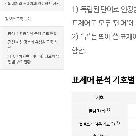
외래어와 혼종어의 언어명별 현황
1) 독립된 단어로 인정
정보별 구축 통계
표제어도 모두 ‘단어’에
동사와 형용사의 문형 정보 현황
2) ‘구’는 띄어 쓴 표
관련 어휘 정보의 유형별 구축 현
황
함함.
다중 매체(멀티미디어) 정보의 유
형별 구축 현황
표제어 분석 기호별
기호
1)
붙임표(-)
2)
붙여쓰기 허용 기호(^)