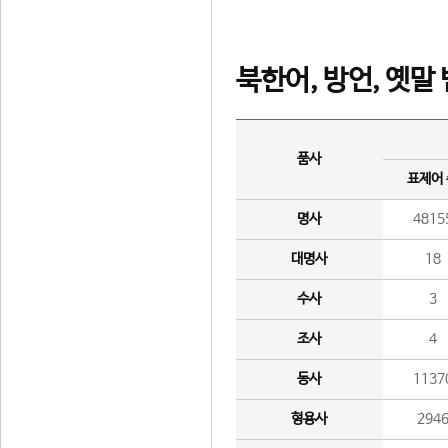
북한어, 방언, 옛말
품사
표제어
명사
4815
대명사
18
수사
3
조사
4
동사
1137
형용사
294