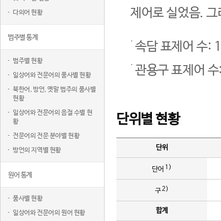
제어로 실었음. 그
다의어 현황
범주별 통계
속담 표제어 수: 1
범주별 현황
관용구 표제어 수:
일상어와 전문어의 품사별 현황
북한어, 방언, 옛말 범주의 품사별
현황
일상어와 전문어의 음절 수별 현
단위별 현황
황
전문어의 전문 분야별 현황
단위
방언의 지역별 현황
1)
단어
원어 통계
2)
구
품사별 현황
합계
일상어와 전문어의 원어 현황