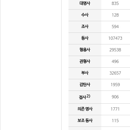
대명사
835
수사
128
조사
594
동사
107473
형용사
29538
관형사
496
부사
32657
감탄사
1959
2)
906
접사
의존 명사
1771
보조 동사
115