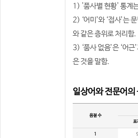
1) '품사별 현황' 통계
2) ‘어미’와 ‘접사’
와 같은 층위로 처리함.
3) ‘품사 없음’은 ‘어
은 것을 말함.
일상어와 전문어의 
음절 수
표
1