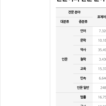
전문 분야
표제어
대분류
중분류
언어
7,32
문학
10,1
역사
35,4
인문
철학
3,43
교육
15,3
민속
6,64
인문 일반
24
법률
16,7