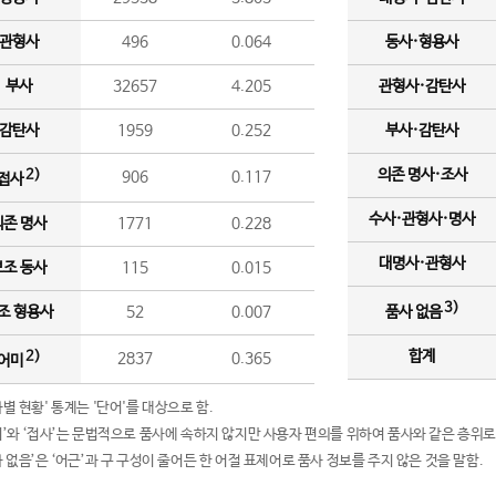
관형사
496
0.064
동사·형용사
부사
32657
4.205
관형사·감탄사
감탄사
1959
0.252
부사·감탄사
의존 명사·조사
2)
906
0.117
접사
수사·관형사·명사
의존 명사
1771
0.228
대명사·관형사
보조 동사
115
0.015
3)
조 형용사
52
0.007
품사 없음
합계
2)
2837
0.365
어미
품사별 현황' 통계는 '단어'를 대상으로 함.
어미’와 ‘접사’는 문법적으로 품사에 속하지 않지만 사용자 편의를 위하여 품사와 같은 층위로
품사 없음’은 ‘어근’과 구 구성이 줄어든 한 어절 표제어로 품사 정보를 주지 않은 것을 말함.