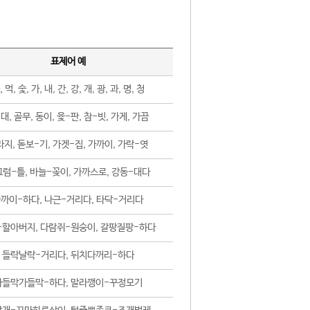
표제어 예
, 먹, 숯, 가, 내, 간, 강, 개, 광, 과, 명, 청
대, 골무, 동이, 윷-판, 참-빗, 가게, 가끔
지, 돋보-기, 가겟-집, 가까이, 가락-엿
럼-틀, 바늘-꽂이, 가까스로, 강동-대다
까이-하다, 나근-거리다, 타닥-거리다
-할아버지, 다람쥐-원숭이, 갈팡질팡-하다
들락날락-거리다, 뒤치다꺼리-하다
가들막가들막-하다, 말라깽이-꾸정모기