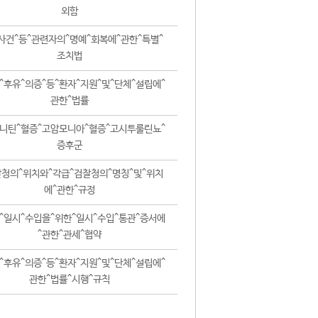
외함
사건^등^관련자의^명예^회복에^관한^특별^
조치법
^후유^의증^등^환자^지원^및^단체^설립에^
관한^법률
니틴^혈증^고암모니아^혈증^고시투룰린뇨^
증후군
청의^위치와^각급^검찰청의^명칭^및^위치
에^관한^규정
^일시^수입을^위한^일시^수입^통관^증서에
^관한^관세^협약
^후유^의증^등^환자^지원^및^단체^설립에^
관한^법률^시행^규칙