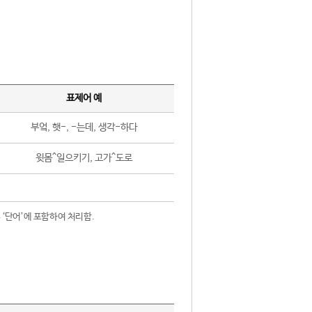
표제어 예
부엌, 햇-, -는데, 생각-하다
윗몸^일으키기, 고가^도로
 ‘단어’에 포함하여 처리함.