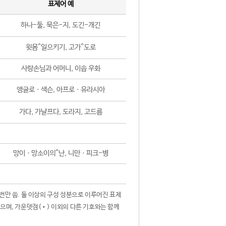
표제어 예
하나-둘, 묵은-지, 도긴-개긴
윗몸^일으키기, 고가^도로
사랑손님과 어머니, 이솝 우화
앵글로ㆍ색슨, 아프로ㆍ유라시아
가다, 가냘프다, 도라지, 고드름
망이ㆍ망소이의^난, 니만ㆍ피크-병
 번만 씀. 둘 이상의 구성 성분으로 이루어진 표제
않으며, 가운뎃점(•) 이외의 다른 기호와는 함께