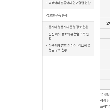
외래어와 혼종어의 언어명별 현황
정보별 구축 통계
붙
동사와 형용사의 문형 정보 현황
관련 어휘 정보의 유형별 구축 현
황
다중 매체(멀티미디어) 정보의 유
형별 구축 현황
1) 붙
어의 경
쓰이지 