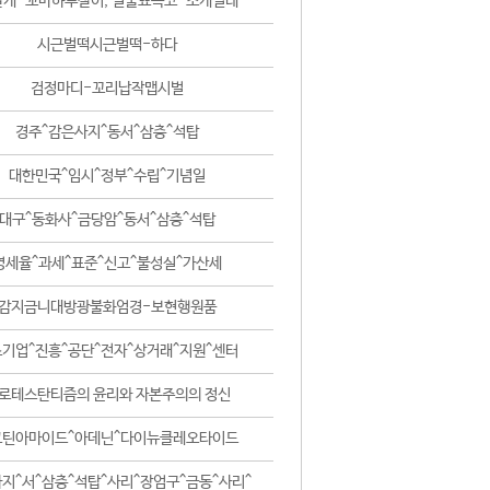
날개-꼬마하루살이, 털줄뾰족코-조개벌레
시근벌떡시근벌떡-하다
검정마디-꼬리납작맵시벌
경주^감은사지^동서^삼층^석탑
대한민국^임시^정부^수립^기념일
대구^동화사^금당암^동서^삼층^석탑
영세율^과세^표준^신고^불성실^가산세
감지금니대방광불화엄경-보현행원품
기업^진흥^공단^전자^상거래^지원^센터
로테스탄티즘의 윤리와 자본주의의 정신
코틴아마이드^아데닌^다이뉴클레오타이드
지^서^삼층^석탑^사리^장엄구^금동^사리^