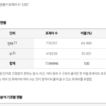
관용구 표제어 수: 5387
 현황
단위
표제어 수
비율(%)
1)
776707
64.999
단어
2)
418239
35.001
구
합계
1194946
100
립된 단어로 인정받지 못하는 접사, 어근, 어미 등과 구 구성이 줄어든 한 어절 표제어도 모두
구’는 띄어 쓴 표제어와 띄어 쓰는 것이 원칙이되 붙여 쓸 수 있는 표제어를 포함함.
 분석 기호별 현황