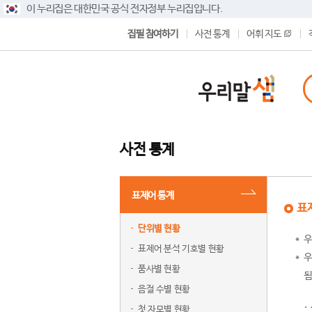
이 누리집은 대한민국 공식 전자정부 누리집입니다.
집필 참여하기
사전 통계
어휘 지도
사전 통계
표제어 통계
표
단위별 현황
우
표제어 분석 기호별 현황
우
품사별 현황
됨
음절 수별 현황
첫 자모별 현황