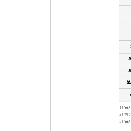
보
1) '
2) ‘
3) ‘