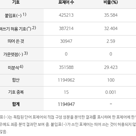
기호
표제어 수
비율(%)
1)
425213
35.584
붙임표(-)
2)
387214
32.404
여쓰기 허용 기호(^)
띄어 쓴 것
30947
2.59
3)
0
0
가운뎃점(·)
4)
351588
29.423
미분석
합산
1194962
100
기호 중복
15
0.001
합계
1194947
-
임표(-)는 독립된 단어 표제어의 직접 구성 성분을 분석한 결과를 표시하며 한 표제어에 한
우에도 최종 분석 결과만 보여 줌. 붙임표(-)가 쓰인 표제어는 띄어 쓰는 것이 허용되지 
않음.