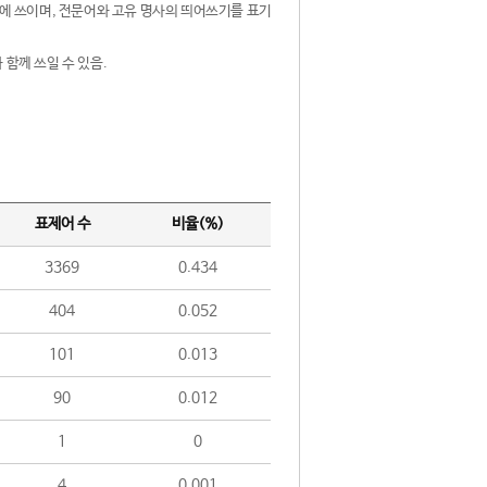
제어에 쓰이며, 전문어와 고유 명사의 띄어쓰기를 표기
 함께 쓰일 수 있음.
표제어 수
비율(%)
3369
0.434
404
0.052
101
0.013
90
0.012
1
0
4
0.001