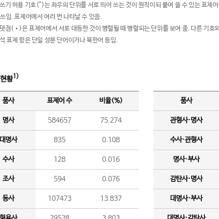
여쓰기 허용 기호(^)는 좌우의 단위를 서로 띄어 쓰는 것이 원칙이되 붙여 쓸 수 있는 표
 쓰임. 표제어에서 여러 번 나타날 수 있음.
운뎃점(•)은 표제어에서 서로 대등한 것이 병렬될 때 병렬되는 단위를 보여 줌. 다른 기호와
분석 표제 항은 단일 성분 단어이거나 북한어 등임.
1)
 현황
품사
표제어 수
비율(%)
품사
명사
584657
75.274
관형사·명사
대명사
835
0.108
수사·관형사
수사
128
0.016
명사·부사
조사
594
0.076
감탄사·명사
동사
107473
13.837
대명사·부사
형용사
29538
3.803
대명사·감탄사