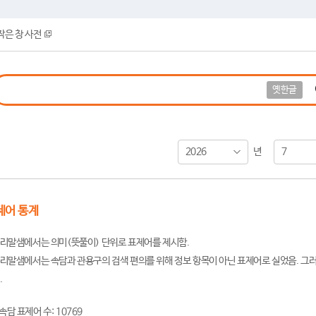
작은 창 사전
옛한글
2026
7
년
제어 통계
리말샘에서는 의미(뜻풀이) 단위로 표제어를 제시함.
리말샘에서는 속담과 관용구의 검색 편의를 위해 정보 항목이 아닌 표제어로 실었음. 그러
.
속담 표제어 수: 10769