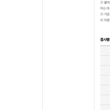
2) 붙
하는 데
3) 가
4) 미
품사별