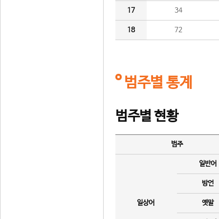
17
34
18
72
범주별 통계
범주별 현황
범주
일반어
방언
일상어
옛말