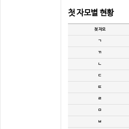
첫 자모별 현황
첫 자모
ㄱ
ㄲ
ㄴ
ㄷ
ㄸ
ㄹ
ㅁ
ㅂ