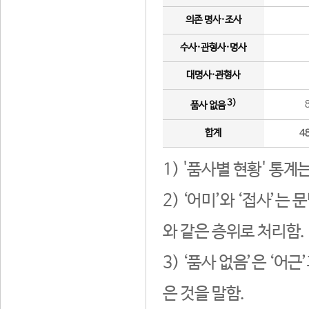
의존 명사·조사
수사·관형사·명사
대명사·관형사
3)
품사 없음
합계
4
1) '품사별 현황' 통계
2) ‘어미’와 ‘접사’
와 같은 층위로 처리함.
3) ‘품사 없음’은 ‘어
은 것을 말함.