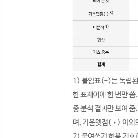
띄어 쓴 것
3)
가운뎃점(·)
4)
미분석
합산
기호 중복
합계
1) 붙임표(-)는 독립
한 표제어에 한 번만 씀
종 분석 결과만 보여 줌
며, 가운뎃점(•) 이외
2) 붙여쓰기 허용 기호