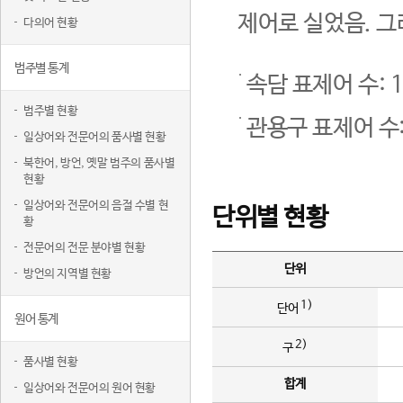
제어로 실었음. 그
다의어 현황
범주별 통계
속담 표제어 수: 1
범주별 현황
관용구 표제어 수:
일상어와 전문어의 품사별 현황
북한어, 방언, 옛말 범주의 품사별
현황
일상어와 전문어의 음절 수별 현
단위별 현황
황
전문어의 전문 분야별 현황
단위
방언의 지역별 현황
1)
단어
원어 통계
2)
구
품사별 현황
합계
일상어와 전문어의 원어 현황