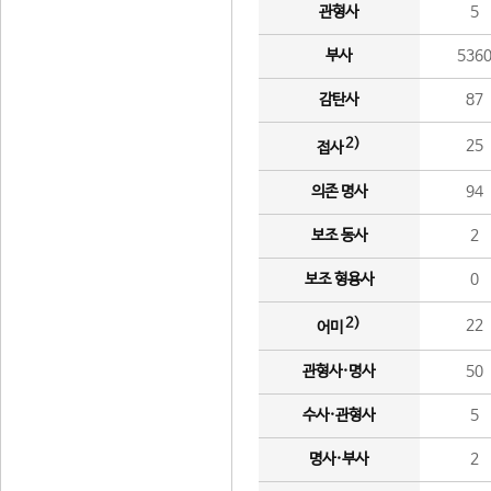
관형사
5
부사
536
감탄사
87
2)
25
접사
의존 명사
94
보조 동사
2
보조 형용사
0
2)
22
어미
관형사·명사
50
수사·관형사
5
명사·부사
2