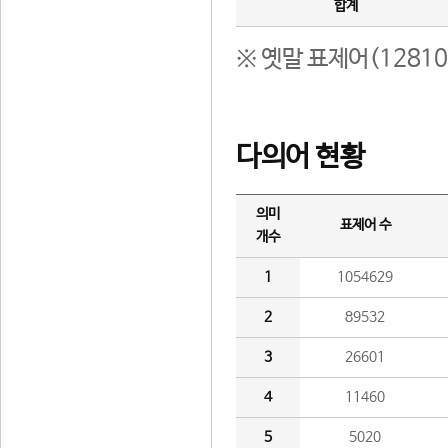
합계
※ 옛말 표제어(1281
다의어 현황
의미
표제어 수
개수
1
1054629
2
89532
3
26601
4
11460
5
5020