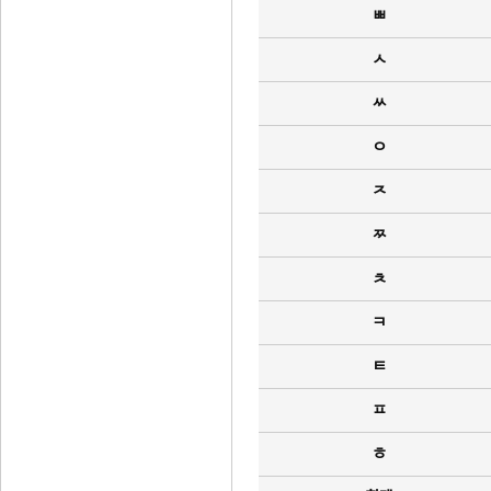
ㅃ
ㅅ
ㅆ
ㅇ
ㅈ
ㅉ
ㅊ
ㅋ
ㅌ
ㅍ
ㅎ