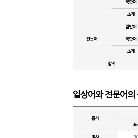
북한어
소계
일반어
전문어
북한어
소계
합계
일상어와 전문어의 
품사
표
명사
3