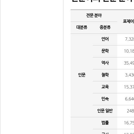
전문 분야
표제어
대분류
중분류
언어
7,32
문학
10,1
역사
35,4
인문
철학
3,43
교육
15,3
민속
6,64
인문 일반
24
법률
16,7