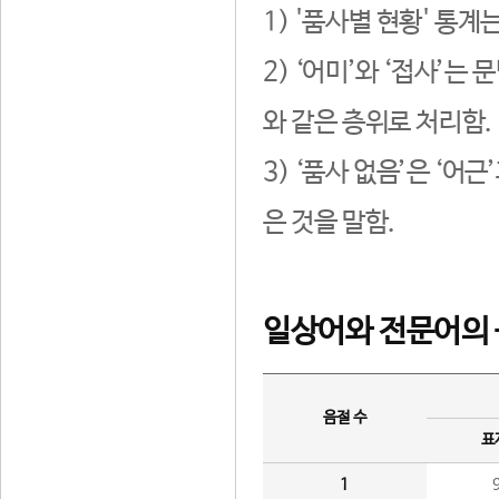
1) '품사별 현황' 통계
2) ‘어미’와 ‘접사’
와 같은 층위로 처리함.
3) ‘품사 없음’은 ‘어
은 것을 말함.
일상어와 전문어의 
음절 수
표
1