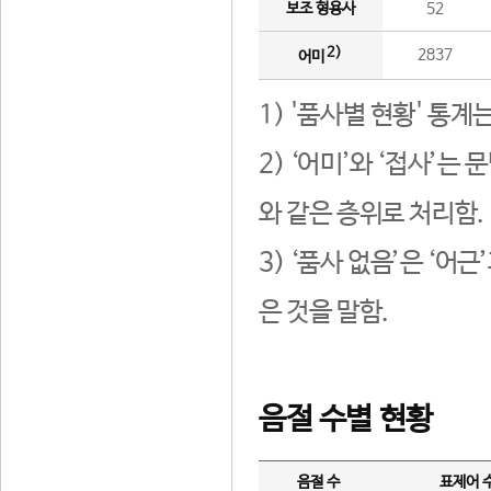
보조 형용사
52
2)
2837
어미
1) '품사별 현황' 통계
2) ‘어미’와 ‘접사’
와 같은 층위로 처리함.
3) ‘품사 없음’은 ‘어
은 것을 말함.
음절 수별 현황
음절 수
표제어 