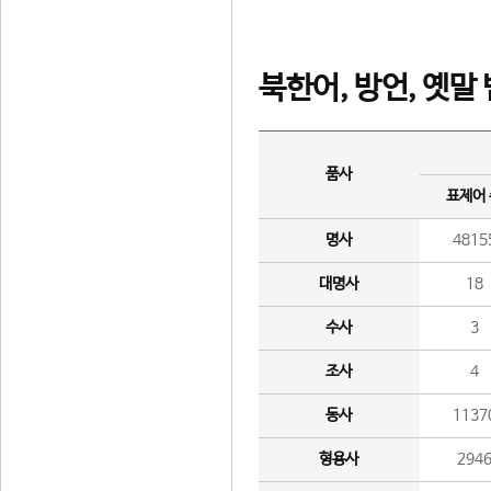
북한어, 방언, 옛말
품사
표제어
명사
4815
대명사
18
수사
3
조사
4
동사
1137
형용사
294