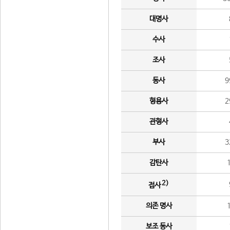
대명사
수사
조사
동사
9
형용사
2
관형사
부사
3
감탄사
2)
접사
의존 명사
보조 동사