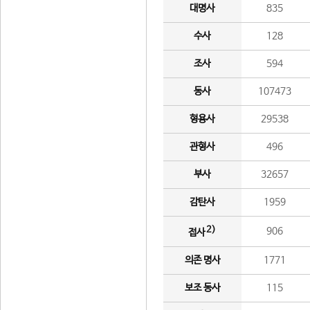
대명사
835
수사
128
조사
594
동사
107473
형용사
29538
관형사
496
부사
32657
감탄사
1959
2)
906
접사
의존 명사
1771
보조 동사
115