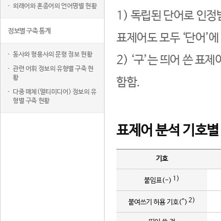
외래어와 혼종어의 언어명별 현황
1) 독립된 단어로 인정
정보별 구축 통계
표제어도 모두 ‘단어’에
동사와 형용사의 문형 정보 현황
2) ‘구’는 띄어 쓴 표
관련 어휘 정보의 유형별 구축 현
황
함함.
다중 매체(멀티미디어) 정보의 유
형별 구축 현황
표제어 분석 기호별
기호
1)
붙임표(-)
2)
붙여쓰기 허용 기호(^)