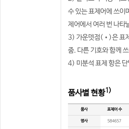
수 있는 표제어에 쓰이며
제어에서 여러 번 나타날
3) 가운뎃점(•)은 표
줌. 다른 기호와 함께 쓰
4) 미분석 표제 항은 
1)
품사별 현황
품사
표제어 수
명사
584657