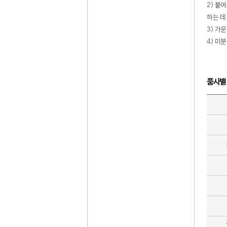
2) 붙
하는 데
3) 가
4) 미
품사별