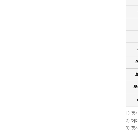
보
1) '
2) ‘
3) ‘