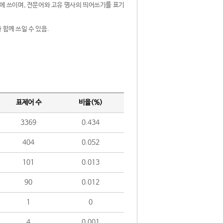
제어에 쓰이며, 전문어와 고유 명사의 띄어쓰기를 표기
 함께 쓰일 수 있음.
표제어 수
비율(%)
3369
0.434
404
0.052
101
0.013
90
0.012
1
0
4
0.001