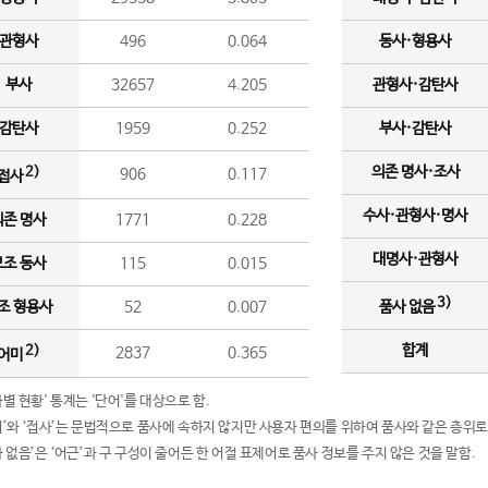
관형사
496
0.064
동사·형용사
부사
32657
4.205
관형사·감탄사
감탄사
1959
0.252
부사·감탄사
의존 명사·조사
2)
906
0.117
접사
수사·관형사·명사
의존 명사
1771
0.228
대명사·관형사
보조 동사
115
0.015
3)
조 형용사
52
0.007
품사 없음
합계
2)
2837
0.365
어미
품사별 현황' 통계는 '단어'를 대상으로 함.
어미’와 ‘접사’는 문법적으로 품사에 속하지 않지만 사용자 편의를 위하여 품사와 같은 층위로
품사 없음’은 ‘어근’과 구 구성이 줄어든 한 어절 표제어로 품사 정보를 주지 않은 것을 말함.