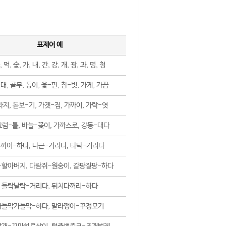
표제어 예
, 먹, 숯, 가, 내, 간, 강, 개, 광, 과, 명, 청
대, 골무, 동이, 윷-판, 참-빗, 가게, 가끔
지, 돋보-기, 가겟-집, 가까이, 가락-엿
럼-틀, 바늘-꽂이, 가까스로, 강동-대다
까이-하다, 나근-거리다, 타닥-거리다
-할아버지, 다람쥐-원숭이, 갈팡질팡-하다
들락날락-거리다, 뒤치다꺼리-하다
가들막가들막-하다, 말라깽이-꾸정모기