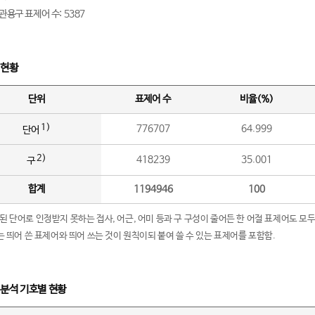
관용구 표제어 수: 5387
 현황
단위
표제어 수
비율(%)
1)
776707
64.999
단어
2)
418239
35.001
구
합계
1194946
100
립된 단어로 인정받지 못하는 접사, 어근, 어미 등과 구 구성이 줄어든 한 어절 표제어도 모두
구’는 띄어 쓴 표제어와 띄어 쓰는 것이 원칙이되 붙여 쓸 수 있는 표제어를 포함함.
 분석 기호별 현황