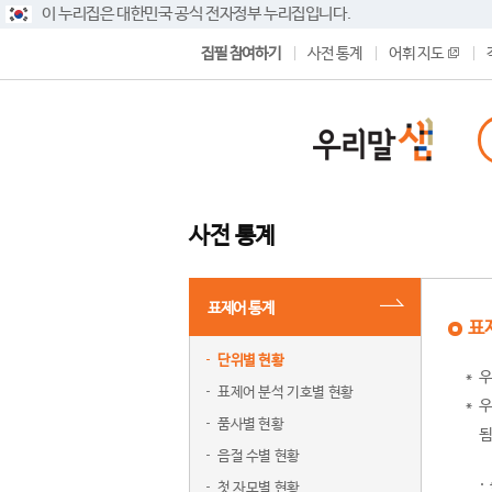
이 누리집은 대한민국 공식 전자정부 누리집입니다.
집필 참여하기
사전 통계
어휘 지도
사전 통계
표제어 통계
표
단위별 현황
우
표제어 분석 기호별 현황
우
품사별 현황
됨
음절 수별 현황
첫 자모별 현황