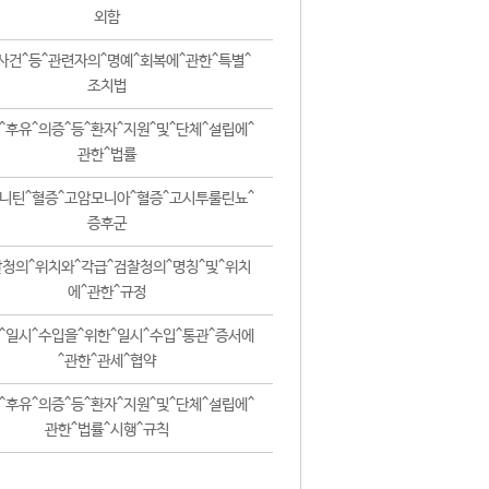
외함
사건^등^관련자의^명예^회복에^관한^특별^
조치법
^후유^의증^등^환자^지원^및^단체^설립에^
관한^법률
니틴^혈증^고암모니아^혈증^고시투룰린뇨^
증후군
청의^위치와^각급^검찰청의^명칭^및^위치
에^관한^규정
^일시^수입을^위한^일시^수입^통관^증서에
^관한^관세^협약
^후유^의증^등^환자^지원^및^단체^설립에^
관한^법률^시행^규칙