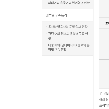
외래어와 혼종어의 언어명별 현황
정보별 구축 통계
붙
동사와 형용사의 문형 정보 현황
관련 어휘 정보의 유형별 구축 현
황
다중 매체(멀티미디어) 정보의 유
형별 구축 현황
1) 붙
어의 경
쓰이지 