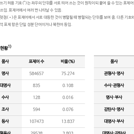
여쓰기 허용 기호(^)는 좌우의 단위를 서로 띄어 쓰는 것이 원칙이되 붙여 쓸 수 있는 표
 쓰임. 표제어에서 여러 번 나타날 수 있음.
운뎃점(•)은 표제어에서 서로 대등한 것이 병렬될 때 병렬되는 단위를 보여 줌. 다른 기호와
분석 표제 항은 단일 성분 단어이거나 북한어 등임.
1)
 현황
품사
표제어 수
비율(%)
품사
명사
584657
75.274
관형사·명사
대명사
835
0.108
수사·관형사
수사
128
0.016
명사·부사
조사
594
0.076
감탄사·명사
동사
107473
13.837
대명사·부사
형용사
29538
3.803
대명사·감탄사