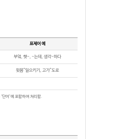
표제어 예
부엌, 햇-, -는데, 생각-하다
윗몸^일으키기, 고가^도로
 ‘단어’에 포함하여 처리함.