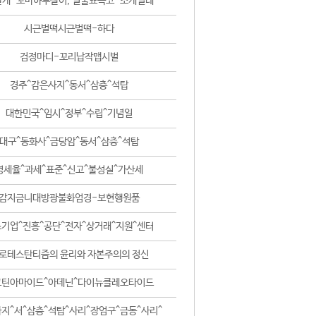
날개-꼬마하루살이, 털줄뾰족코-조개벌레
시근벌떡시근벌떡-하다
검정마디-꼬리납작맵시벌
경주^감은사지^동서^삼층^석탑
대한민국^임시^정부^수립^기념일
대구^동화사^금당암^동서^삼층^석탑
영세율^과세^표준^신고^불성실^가산세
감지금니대방광불화엄경-보현행원품
기업^진흥^공단^전자^상거래^지원^센터
로테스탄티즘의 윤리와 자본주의의 정신
코틴아마이드^아데닌^다이뉴클레오타이드
지^서^삼층^석탑^사리^장엄구^금동^사리^