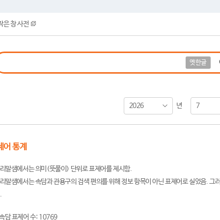
작은 창 사전
옛한글
2026
7
년
제어 통계
리말샘에서는 의미(뜻풀이) 단위로 표제어를 제시함.
리말샘에서는 속담과 관용구의 검색 편의를 위해 정보 항목이 아닌 표제어로 실었음. 그러
.
속담 표제어 수: 10769