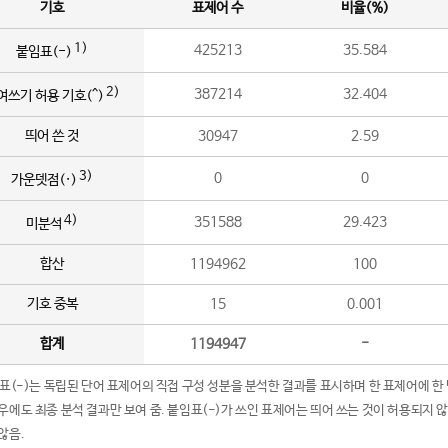
기호
표제어 수
비율(%)
1)
425213
35.584
붙임표(-)
2)
387214
32.404
여쓰기 허용 기호(^)
띄어 쓴 것
30947
2.59
3)
0
0
가운뎃점(·)
4)
351588
29.423
미분석
합산
1194962
100
기호 중복
15
0.001
합계
1194947
-
임표(-)는 독립된 단어 표제어의 직접 구성 성분을 분석한 결과를 표시하며 한 표제어에 한
우에도 최종 분석 결과만 보여 줌. 붙임표(-)가 쓰인 표제어는 띄어 쓰는 것이 허용되지 
않음.