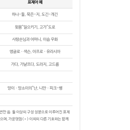
표제어 예
하나-둘, 묵은-지, 도긴-개긴
윗몸^일으키기, 고가^도로
사랑손님과 어머니, 이솝 우화
앵글로ㆍ색슨, 아프로ㆍ유라시아
가다, 가냘프다, 도라지, 고드름
망이ㆍ망소이의^난, 니만ㆍ피크-병
 번만 씀. 둘 이상의 구성 성분으로 이루어진 표제
않으며, 가운뎃점(•) 이외의 다른 기호와는 함께