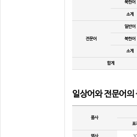
북한어
소계
일반어
전문어
북한어
소계
합계
일상어와 전문어의 
품사
표
명사
3