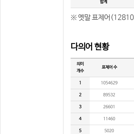
합계
※ 옛말 표제어(1281
다의어 현황
의미
표제어 수
개수
1
1054629
2
89532
3
26601
4
11460
5
5020