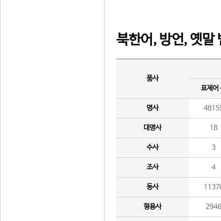
북한어, 방언, 옛말
품사
표제어
명사
4815
대명사
18
수사
3
조사
4
동사
1137
형용사
294