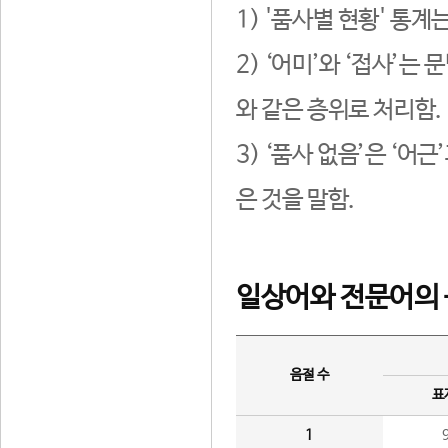
1) '품사별 현황' 통계
2) ‘어미’와 ‘접사’
와 같은 층위로 처리함.
3) ‘품사 없음’은 ‘어
은 것을 말함.
일상어와 전문어의 
음절 수
표
1