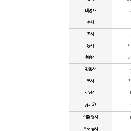
대명사
수사
조사
동사
9
형용사
2
관형사
부사
3
감탄사
2)
접사
의존 명사
보조 동사