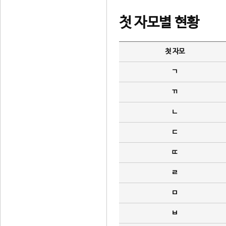
첫 자모별 현황
첫 자모
ㄱ
ㄲ
ㄴ
ㄷ
ㄸ
ㄹ
ㅁ
ㅂ