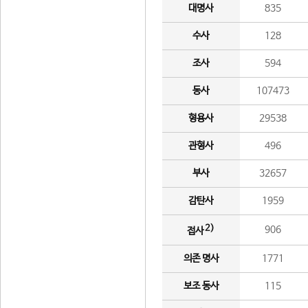
대명사
835
수사
128
조사
594
동사
107473
형용사
29538
관형사
496
부사
32657
감탄사
1959
2)
906
접사
의존 명사
1771
보조 동사
115