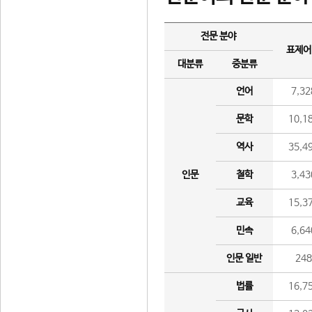
전문 분야
표제어
대분류
중분류
언어
7,32
문학
10,1
역사
35,4
인문
철학
3,43
교육
15,3
민속
6,64
인문 일반
24
법률
16,7