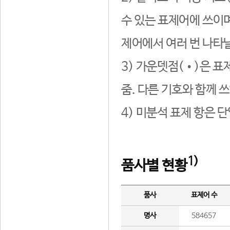
수 있는 표제어에 쓰이며
제어에서 여러 번 나타날
3) 가운뎃점(•)은 표
줌. 다른 기호와 함께 쓰
4) 미분석 표제 항은 
1)
품사별 현황
품사
표제어 수
명사
584657