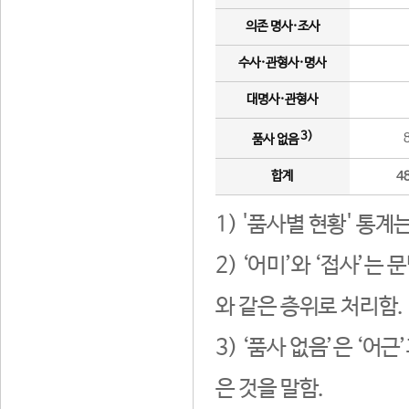
의존 명사·조사
수사·관형사·명사
대명사·관형사
3)
품사 없음
합계
4
1) '품사별 현황' 통계
2) ‘어미’와 ‘접사’
와 같은 층위로 처리함.
3) ‘품사 없음’은 ‘어
은 것을 말함.