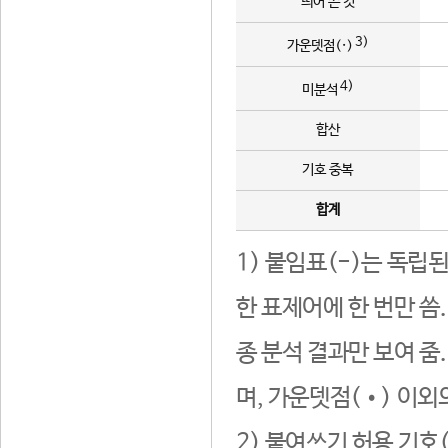
띄어 쓴 것
3)
가운뎃점(·)
4)
미분석
합산
기호 중복
합계
1) 붙임표(-)는 독립
한 표제어에 한 번만 씀
종 분석 결과만 보여 줌
며, 가운뎃점(•) 이외
2) 붙여쓰기 허용 기호