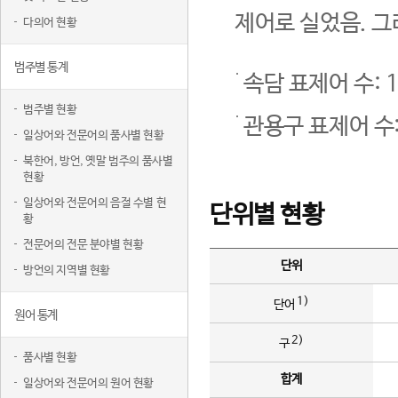
제어로 실었음. 그
다의어 현황
범주별 통계
속담 표제어 수: 1
범주별 현황
관용구 표제어 수:
일상어와 전문어의 품사별 현황
북한어, 방언, 옛말 범주의 품사별
현황
일상어와 전문어의 음절 수별 현
단위별 현황
황
전문어의 전문 분야별 현황
단위
방언의 지역별 현황
1)
단어
원어 통계
2)
구
품사별 현황
합계
일상어와 전문어의 원어 현황