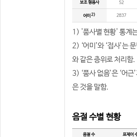
보조 형용사
52
2)
2837
어미
1) '품사별 현황' 통계
2) ‘어미’와 ‘접사’
와 같은 층위로 처리함.
3) ‘품사 없음’은 ‘어
은 것을 말함.
음절 수별 현황
음절 수
표제어 