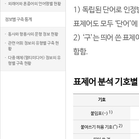
외래어와 혼종어의 언어명별 현황
1) 독립된 단어로 인정
정보별 구축 통계
표제어도 모두 ‘단어’에
동사와 형용사의 문형 정보 현황
2) ‘구’는 띄어 쓴 표
관련 어휘 정보의 유형별 구축 현
황
함함.
다중 매체(멀티미디어) 정보의 유
형별 구축 현황
표제어 분석 기호별
기호
1)
붙임표(-)
2)
붙여쓰기 허용 기호(^)