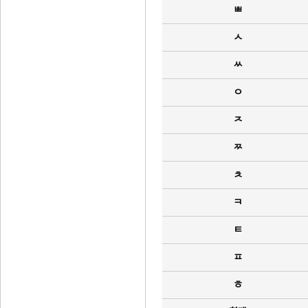
ㅃ
ㅅ
ㅆ
ㅇ
ㅈ
ㅉ
ㅊ
ㅋ
ㅌ
ㅍ
ㅎ