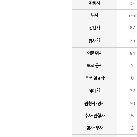
관형사
5
부사
536
감탄사
87
2)
25
접사
의존 명사
94
보조 동사
2
보조 형용사
0
2)
22
어미
관형사·명사
50
수사·관형사
5
명사·부사
2