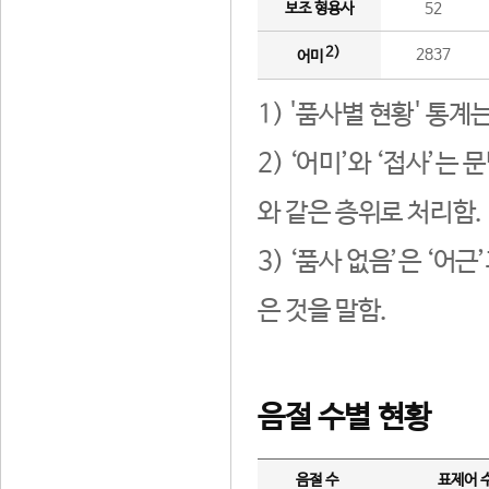
보조 형용사
52
2)
2837
어미
1) '품사별 현황' 통계
2) ‘어미’와 ‘접사’
와 같은 층위로 처리함.
3) ‘품사 없음’은 ‘어
은 것을 말함.
음절 수별 현황
음절 수
표제어 