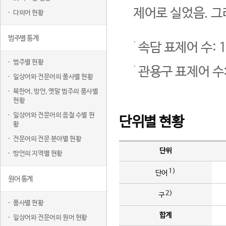
제어로 실었음. 그
다의어 현황
범주별 통계
속담 표제어 수: 1
범주별 현황
관용구 표제어 수:
일상어와 전문어의 품사별 현황
북한어, 방언, 옛말 범주의 품사별
현황
일상어와 전문어의 음절 수별 현
단위별 현황
황
전문어의 전문 분야별 현황
단위
방언의 지역별 현황
1)
단어
원어 통계
2)
구
품사별 현황
합계
일상어와 전문어의 원어 현황