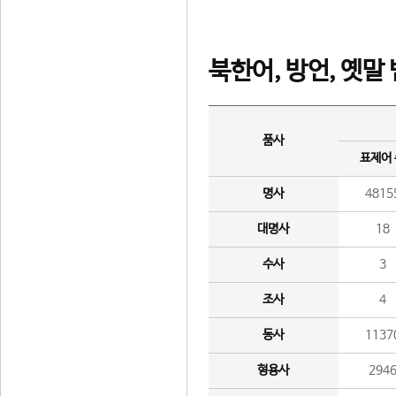
북한어, 방언, 옛말
품사
표제어
명사
4815
대명사
18
수사
3
조사
4
동사
1137
형용사
294