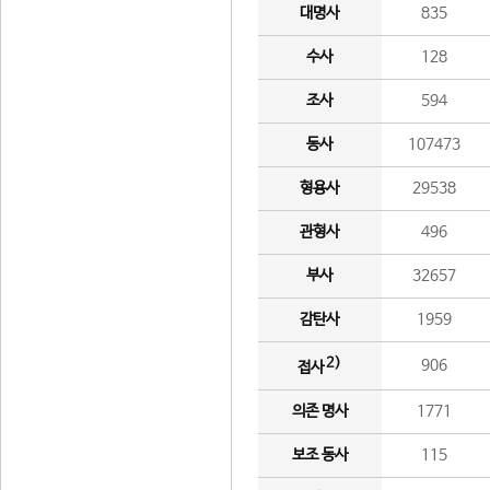
대명사
835
수사
128
조사
594
동사
107473
형용사
29538
관형사
496
부사
32657
감탄사
1959
2)
906
접사
의존 명사
1771
보조 동사
115