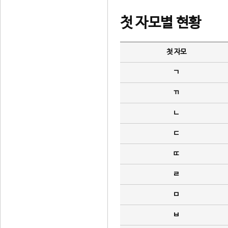
첫 자모별 현황
첫 자모
ㄱ
ㄲ
ㄴ
ㄷ
ㄸ
ㄹ
ㅁ
ㅂ