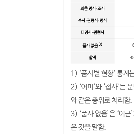
의존 명사·조사
수사·관형사·명사
대명사·관형사
3)
품사 없음
합계
4
1) '품사별 현황' 통계
2) ‘어미’와 ‘접사’
와 같은 층위로 처리함.
3) ‘품사 없음’은 ‘어
은 것을 말함.