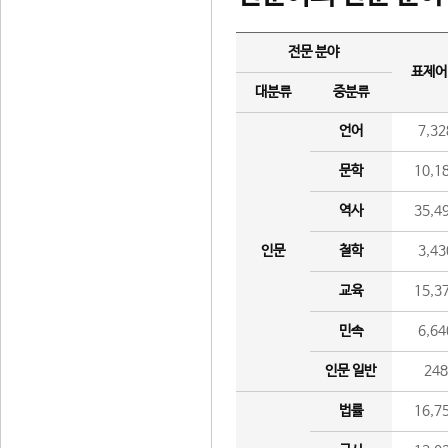
전문 분야
표제어
대분류
중분류
언어
7,32
문학
10,1
역사
35,4
인문
철학
3,43
교육
15,3
민속
6,64
인문 일반
24
법률
16,7