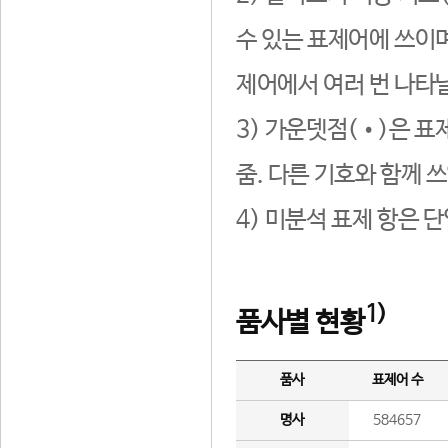
수 있는 표제어에 쓰이며
제어에서 여러 번 나타날
3) 가운뎃점(•)은 표
줌. 다른 기호와 함께 쓰
4) 미분석 표제 항은 
1)
품사별 현황
품사
표제어 수
명사
584657