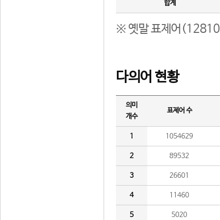
합계
※ 옛말 표제어(1281
다의어 현황
의미
표제어 수
개수
1
1054629
2
89532
3
26601
4
11460
5
5020