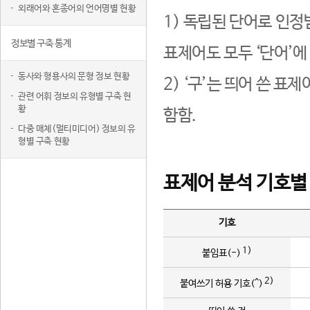
외래어와 혼종어의 언어명별 현황
1) 독립된 단어로 인정
정보별 구축 통계
표제어도 모두 ‘단어’에
동사와 형용사의 문형 정보 현황
2) ‘구’는 띄어 쓴 표
관련 어휘 정보의 유형별 구축 현
황
함함.
다중 매체(멀티미디어) 정보의 유
형별 구축 현황
표제어 분석 기호별
기호
1)
붙임표(-)
2)
붙여쓰기 허용 기호(^)