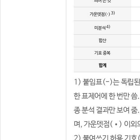
띄어 쓴 것
3)
가운뎃점(·)
4)
미분석
합산
기호 중복
합계
1) 붙임표(-)는 독립
한 표제어에 한 번만 씀
종 분석 결과만 보여 줌
며, 가운뎃점(•) 이외
2) 붙여쓰기 허용 기호