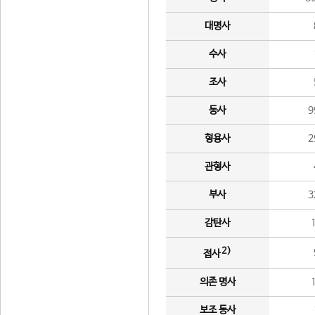
대명사
수사
조사
동사
9
형용사
2
관형사
부사
3
감탄사
2)
접사
의존 명사
보조 동사