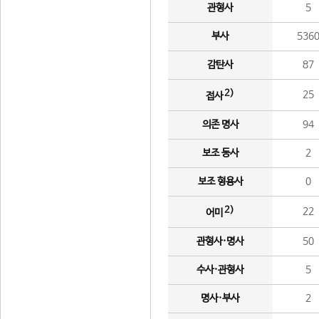
관형사
5
부사
536
감탄사
87
2)
25
접사
의존 명사
94
보조 동사
2
보조 형용사
0
2)
22
어미
관형사·명사
50
수사·관형사
5
명사·부사
2