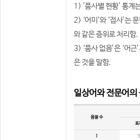
1) '품사별 현황' 통계
2) ‘어미’와 ‘접사’
와 같은 층위로 처리함.
3) ‘품사 없음’은 ‘어
은 것을 말함.
일상어와 전문어의 
음절 수
표
1