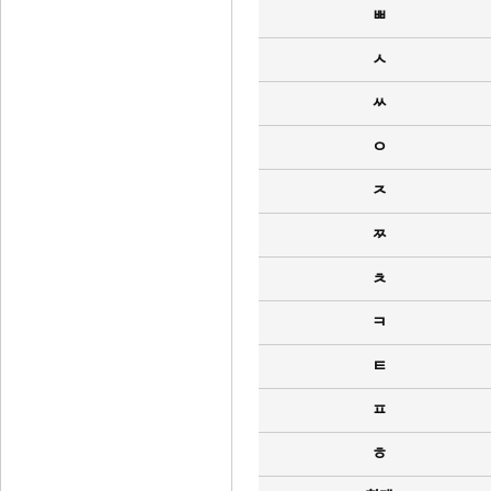
ㅃ
ㅅ
ㅆ
ㅇ
ㅈ
ㅉ
ㅊ
ㅋ
ㅌ
ㅍ
ㅎ