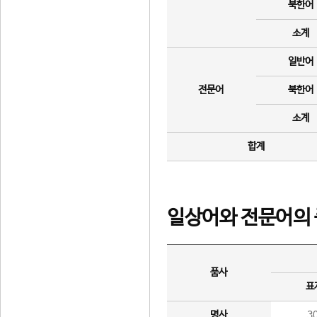
북한어
소계
일반어
전문어
북한어
소계
합계
일상어와 전문어의 
품사
표
명사
3