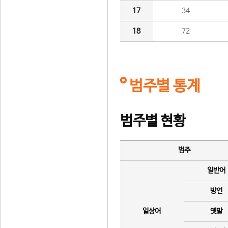
17
34
18
72
범주별 통계
범주별 현황
범주
일반어
방언
일상어
옛말