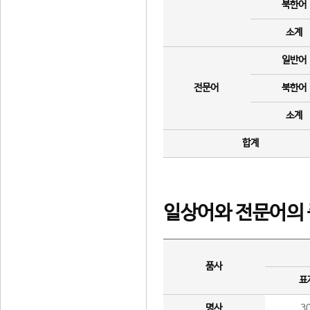
북한어
소계
일반어
전문어
북한어
소계
합계
일상어와 전문어의 
품사
표
명사
3