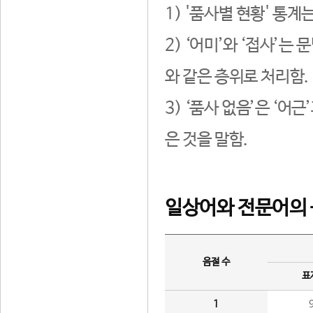
1) '품사별 현황' 통계
2) ‘어미’와 ‘접사’
와 같은 층위로 처리함.
3) ‘품사 없음’은 ‘어
은 것을 말함.
일상어와 전문어의 
음절 수
표
1