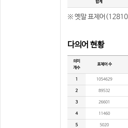
합계
※ 옛말 표제어(1281
다의어 현황
의미
표제어 수
개수
1
1054629
2
89532
3
26601
4
11460
5
5020