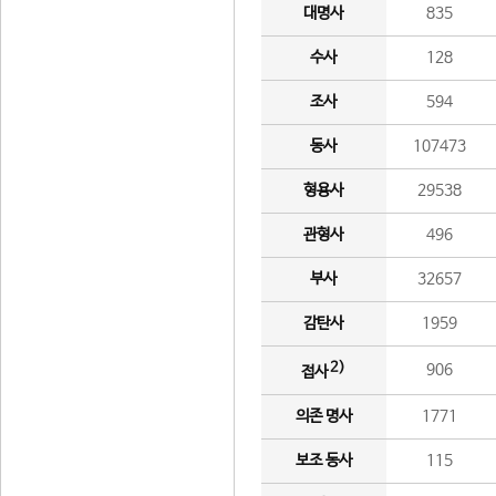
대명사
835
수사
128
조사
594
동사
107473
형용사
29538
관형사
496
부사
32657
감탄사
1959
2)
906
접사
의존 명사
1771
보조 동사
115