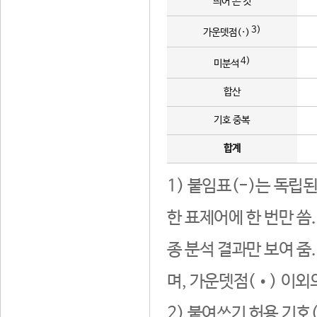
띄어 쓴 것
3)
가운뎃점(·)
4)
미분석
합산
기호 중복
합계
1) 붙임표(-)는 독립
한 표제어에 한 번만 씀
종 분석 결과만 보여 줌
며, 가운뎃점(•) 이외
2) 붙여쓰기 허용 기호