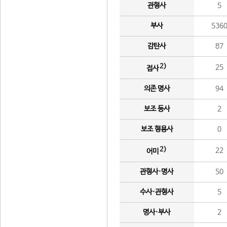
관형사
5
부사
536
감탄사
87
2)
25
접사
의존 명사
94
보조 동사
2
보조 형용사
0
2)
22
어미
관형사·명사
50
수사·관형사
5
명사·부사
2