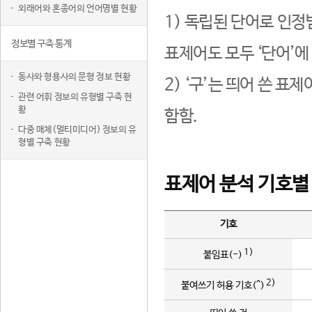
외래어와 혼종어의 언어명별 현황
1) 독립된 단어로 인정
정보별 구축 통계
표제어도 모두 ‘단어’에
동사와 형용사의 문형 정보 현황
2) ‘구’는 띄어 쓴 표
관련 어휘 정보의 유형별 구축 현
황
함함.
다중 매체(멀티미디어) 정보의 유
형별 구축 현황
표제어 분석 기호별
기호
1)
붙임표(-)
2)
붙여쓰기 허용 기호(^)