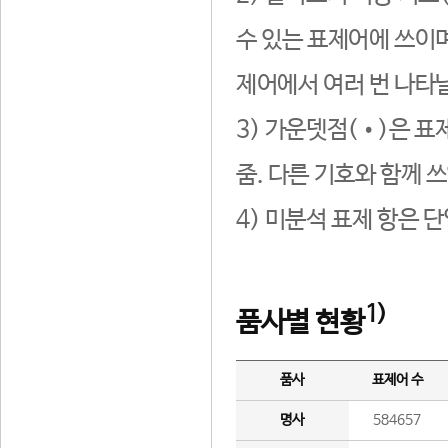
수 있는 표제어에 쓰이며
제어에서 여러 번 나타날
3) 가운뎃점(•)은 표
줌. 다른 기호와 함께 쓰
4) 미분석 표제 항은 
1)
품사별 현황
품사
표제어 수
명사
584657