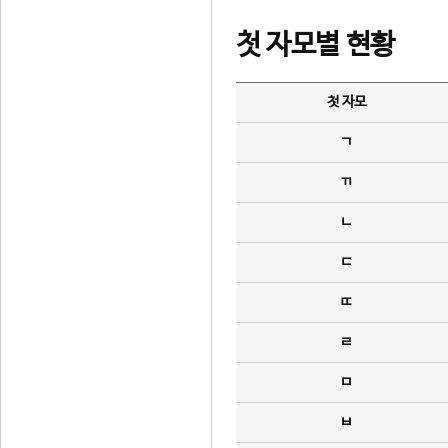
첫 자모별 현황
첫 자모
ㄱ
ㄲ
ㄴ
ㄷ
ㄸ
ㄹ
ㅁ
ㅂ