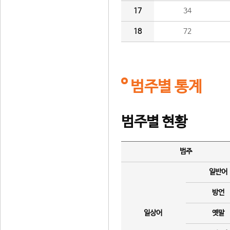
17
34
18
72
범주별 통계
범주별 현황
범주
일반어
방언
일상어
옛말