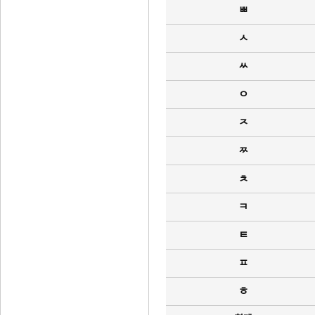
ㅃ
ㅅ
ㅆ
ㅇ
ㅈ
ㅉ
ㅊ
ㅋ
ㅌ
ㅍ
ㅎ