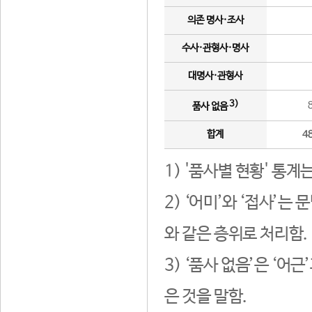
의존 명사·조사
수사·관형사·명사
대명사·관형사
3)
품사 없음
합계
4
1) '품사별 현황' 통계
2) ‘어미’와 ‘접사’
와 같은 층위로 처리함.
3) ‘품사 없음’은 ‘어
은 것을 말함.