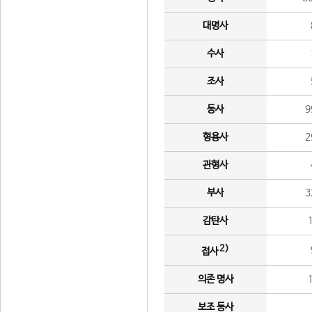
대명사
수사
조사
동사
9
형용사
2
관형사
부사
3
감탄사
2)
접사
의존 명사
보조 동사