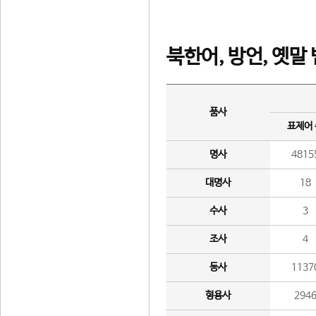
북한어, 방언, 옛말
품사
표제어
명사
4815
대명사
18
수사
3
조사
4
동사
1137
형용사
294