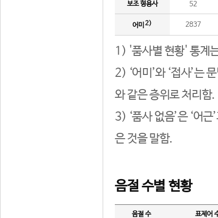
보조 형용사
52
2)
2837
어미
1) '품사별 현황' 통계
2) ‘어미’와 ‘접사’
와 같은 층위로 처리함.
3) ‘품사 없음’은 ‘어
은 것을 말함.
음절 수별 현황
음절 수
표제어 