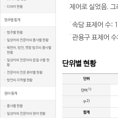
제어로 실었음. 그
다의어 현황
범주별 통계
속담 표제어 수: 1
범주별 현황
관용구 표제어 수:
일상어와 전문어의 품사별 현황
북한어, 방언, 옛말 범주의 품사별
현황
일상어와 전문어의 음절 수별 현
단위별 현황
황
전문어의 전문 분야별 현황
단위
방언의 지역별 현황
1)
단어
원어 통계
2)
구
품사별 현황
합계
일상어와 전문어의 원어 현황