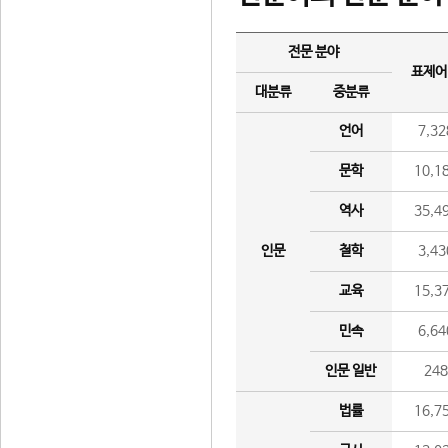
전문 분야
표제어
대분류
중분류
언어
7,32
문학
10,1
역사
35,4
인문
철학
3,43
교육
15,3
민속
6,64
인문 일반
24
법률
16,7