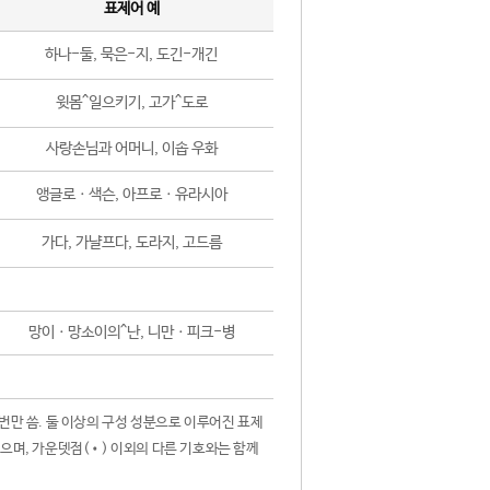
표제어 예
하나-둘, 묵은-지, 도긴-개긴
윗몸^일으키기, 고가^도로
사랑손님과 어머니, 이솝 우화
앵글로ㆍ색슨, 아프로ㆍ유라시아
가다, 가냘프다, 도라지, 고드름
망이ㆍ망소이의^난, 니만ㆍ피크-병
 번만 씀. 둘 이상의 구성 성분으로 이루어진 표제
않으며, 가운뎃점(•) 이외의 다른 기호와는 함께