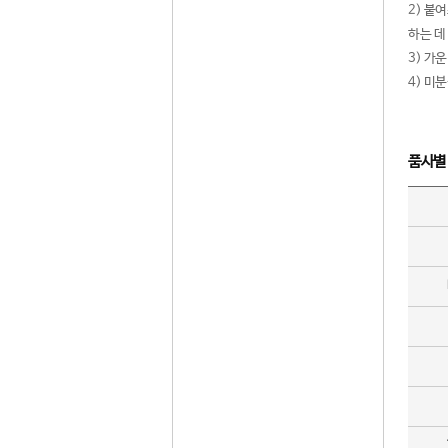
2) 붙
하는 데
3) 가
4) 미
품사별