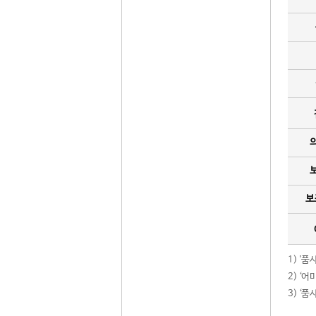
보
1) '
2) ‘
3) ‘