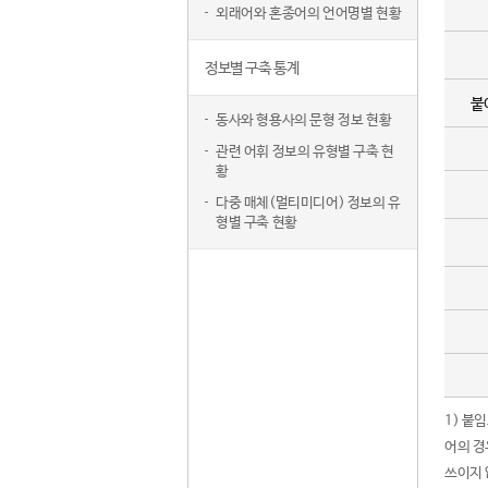
외래어와 혼종어의 언어명별 현황
정보별 구축 통계
붙
동사와 형용사의 문형 정보 현황
관련 어휘 정보의 유형별 구축 현
황
다중 매체(멀티미디어) 정보의 유
형별 구축 현황
1) 붙
어의 경
쓰이지 