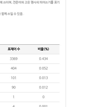
제어에 쓰이며, 전문어와 고유 명사의 띄어쓰기를 표기
 함께 쓰일 수 있음.
표제어 수
비율(%)
3369
0.434
404
0.052
101
0.013
90
0.012
1
0
4
0.001