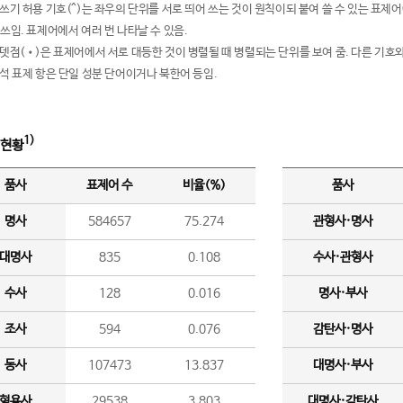
여쓰기 허용 기호(^)는 좌우의 단위를 서로 띄어 쓰는 것이 원칙이되 붙여 쓸 수 있는 표
 쓰임. 표제어에서 여러 번 나타날 수 있음.
운뎃점(•)은 표제어에서 서로 대등한 것이 병렬될 때 병렬되는 단위를 보여 줌. 다른 기호와
분석 표제 항은 단일 성분 단어이거나 북한어 등임.
1)
 현황
품사
표제어 수
비율(%)
품사
명사
584657
75.274
관형사·명사
대명사
835
0.108
수사·관형사
수사
128
0.016
명사·부사
조사
594
0.076
감탄사·명사
동사
107473
13.837
대명사·부사
형용사
29538
3.803
대명사·감탄사