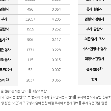
관형사
496
0.064
동사·형용사
부사
32657
4.205
관형사·감탄사
감탄사
1959
0.252
부사·감탄사
의존 명사·조사
2)
906
0.117
접사
수사·관형사·명사
의존 명사
1771
0.228
대명사·관형사
보조 동사
115
0.015
3)
조 형용사
52
0.007
품사 없음
합계
2)
2837
0.365
어미
품사별 현황' 통계는 '단어'를 대상으로 함.
어미’와 ‘접사’는 문법적으로 품사에 속하지 않지만 사용자 편의를 위하여 품사와 같은 층위로
품사 없음’은 ‘어근’과 구 구성이 줄어든 한 어절 표제어로 품사 정보를 주지 않은 것을 말함.