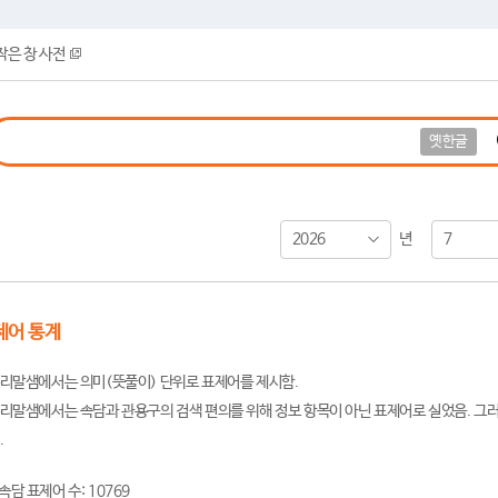
작은 창 사전
옛한글
2026
7
년
제어 통계
리말샘에서는 의미(뜻풀이) 단위로 표제어를 제시함.
리말샘에서는 속담과 관용구의 검색 편의를 위해 정보 항목이 아닌 표제어로 실었음. 그러
.
속담 표제어 수: 10769