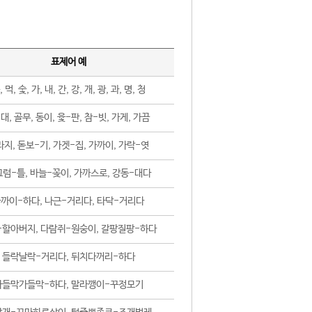
표제어 예
, 먹, 숯, 가, 내, 간, 강, 개, 광, 과, 명, 청
대, 골무, 동이, 윷-판, 참-빗, 가게, 가끔
지, 돋보-기, 가겟-집, 가까이, 가락-엿
럼-틀, 바늘-꽂이, 가까스로, 강동-대다
까이-하다, 나근-거리다, 타닥-거리다
-할아버지, 다람쥐-원숭이, 갈팡질팡-하다
들락날락-거리다, 뒤치다꺼리-하다
가들막가들막-하다, 말라깽이-꾸정모기