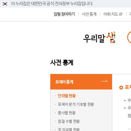
이 누리집은 대한민국 공식 전자정부 누리집입니다.
집필 참여하기
사전 통계
어휘 지도
사전 통계
표제어 통계
표
단위별 현황
우
표제어 분석 기호별 현황
우
품사별 현황
됨
음절 수별 현황
첫 자모별 현황