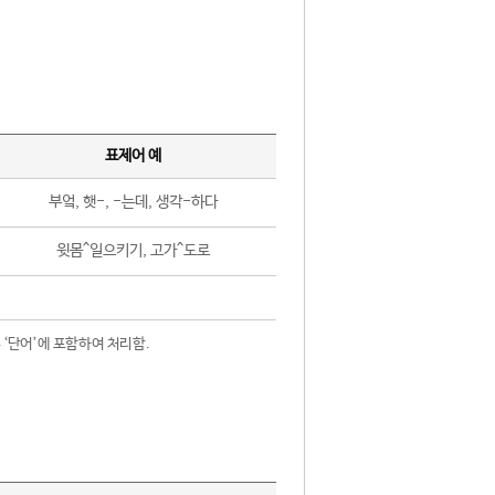
표제어 예
부엌, 햇-, -는데, 생각-하다
윗몸^일으키기, 고가^도로
 ‘단어’에 포함하여 처리함.