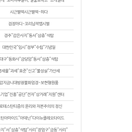
날개-꼬마하루살이, 털줄뾰족코-조개벌레
시근벌떡시근벌떡-하다
검정마디-꼬리납작맵시벌
경주^감은사지^동서^삼층^석탑
대한민국^임시^정부^수립^기념일
대구^동화사^금당암^동서^삼층^석탑
영세율^과세^표준^신고^불성실^가산세
감지금니대방광불화엄경-보현행원품
기업^진흥^공단^전자^상거래^지원^센터
로테스탄티즘의 윤리와 자본주의의 정신
코틴아마이드^아데닌^다이뉴클레오타이드
지^서^삼층^석탑^사리^장엄구^금동^사리^