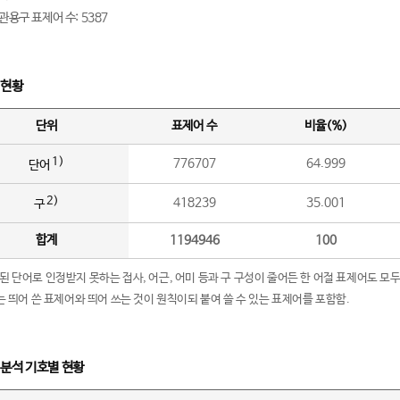
관용구 표제어 수: 5387
 현황
단위
표제어 수
비율(%)
1)
776707
64.999
단어
2)
418239
35.001
구
합계
1194946
100
립된 단어로 인정받지 못하는 접사, 어근, 어미 등과 구 구성이 줄어든 한 어절 표제어도 모두
구’는 띄어 쓴 표제어와 띄어 쓰는 것이 원칙이되 붙여 쓸 수 있는 표제어를 포함함.
 분석 기호별 현황