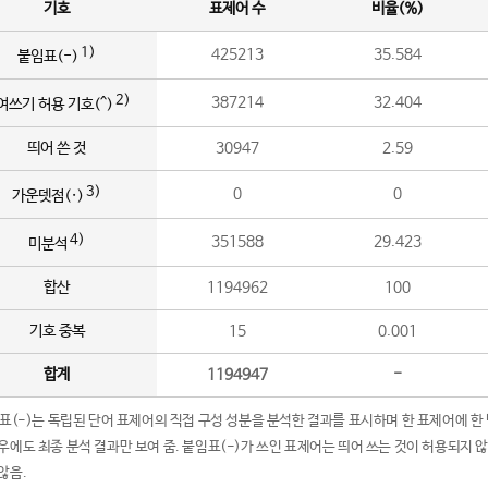
기호
표제어 수
비율(%)
1)
425213
35.584
붙임표(-)
2)
387214
32.404
여쓰기 허용 기호(^)
띄어 쓴 것
30947
2.59
3)
0
0
가운뎃점(·)
4)
351588
29.423
미분석
합산
1194962
100
기호 중복
15
0.001
합계
1194947
-
임표(-)는 독립된 단어 표제어의 직접 구성 성분을 분석한 결과를 표시하며 한 표제어에 한
우에도 최종 분석 결과만 보여 줌. 붙임표(-)가 쓰인 표제어는 띄어 쓰는 것이 허용되지 
않음.