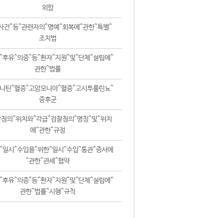
외함
사건^등^관련자의^명예^회복에^관한^특별^
조치법
^후유^의증^등^환자^지원^및^단체^설립에^
관한^법률
니틴^혈증^고암모니아^혈증^고시투룰린뇨^
증후군
청의^위치와^각급^검찰청의^명칭^및^위치
에^관한^규정
^일시^수입을^위한^일시^수입^통관^증서에
^관한^관세^협약
^후유^의증^등^환자^지원^및^단체^설립에^
관한^법률^시행^규칙