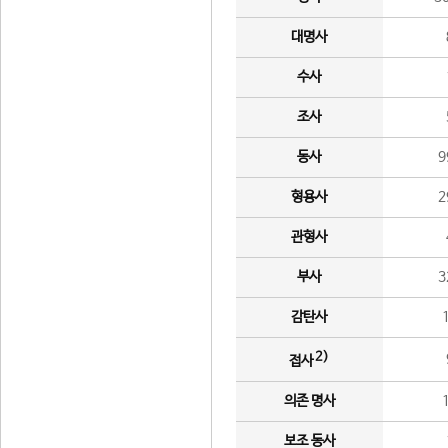
대명사
수사
조사
동사
9
형용사
2
관형사
부사
3
감탄사
2)
접사
의존 명사
보조 동사