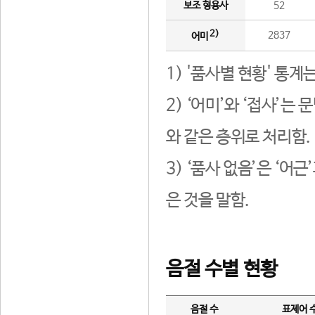
보조 형용사
52
2)
2837
어미
1) '품사별 현황' 통계
2) ‘어미’와 ‘접사’
와 같은 층위로 처리함.
3) ‘품사 없음’은 ‘어
은 것을 말함.
음절 수별 현황
음절 수
표제어 