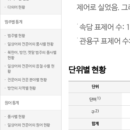
제어로 실었음. 그
다의어 현황
범주별 통계
속담 표제어 수: 1
범주별 현황
관용구 표제어 수:
일상어와 전문어의 품사별 현황
북한어, 방언, 옛말 범주의 품사별
현황
일상어와 전문어의 음절 수별 현
단위별 현황
황
전문어의 전문 분야별 현황
단위
방언의 지역별 현황
1)
단어
원어 통계
2)
구
품사별 현황
합계
일상어와 전문어의 원어 현황