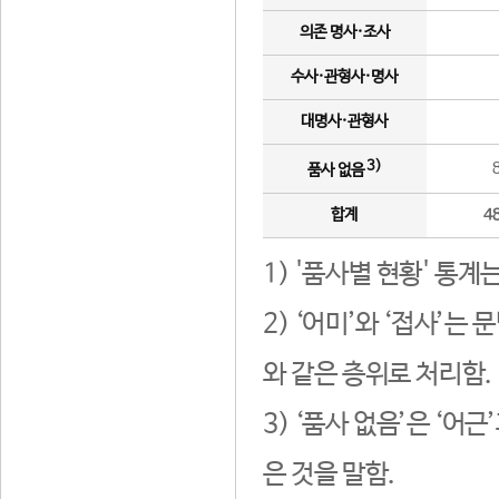
의존 명사·조사
수사·관형사·명사
대명사·관형사
3)
품사 없음
합계
4
1) '품사별 현황' 통계
2) ‘어미’와 ‘접사’
와 같은 층위로 처리함.
3) ‘품사 없음’은 ‘어
은 것을 말함.