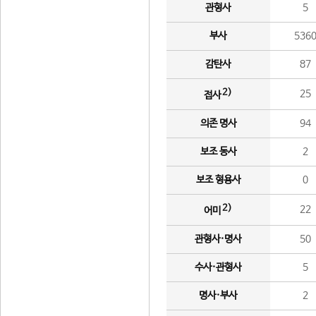
관형사
5
부사
536
감탄사
87
2)
25
접사
의존 명사
94
보조 동사
2
보조 형용사
0
2)
22
어미
관형사·명사
50
수사·관형사
5
명사·부사
2