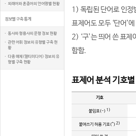
외래어와 혼종어의 언어명별 현황
1) 독립된 단어로 인정
정보별 구축 통계
표제어도 모두 ‘단어’에
동사와 형용사의 문형 정보 현황
2) ‘구’는 띄어 쓴 표
관련 어휘 정보의 유형별 구축 현
황
함함.
다중 매체(멀티미디어) 정보의 유
형별 구축 현황
표제어 분석 기호별
기호
1)
붙임표(-)
2)
붙여쓰기 허용 기호(^)