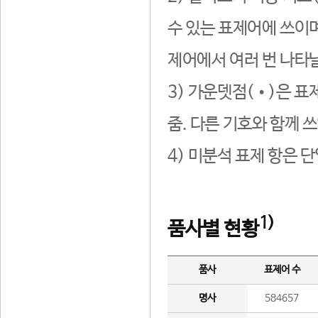
수 있는 표제어에 쓰이며
제어에서 여러 번 나타날
3) 가운뎃점(•)은 표
줌. 다른 기호와 함께 쓰
4) 미분석 표제 항은 
1)
품사별 현황
품사
표제어 수
명사
584657