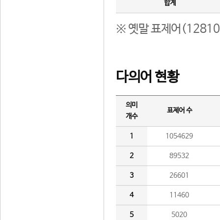
합계
※ 옛말 표제어(1281
다의어 현황
의미
표제어 수
개수
1
1054629
2
89532
3
26601
4
11460
5
5020