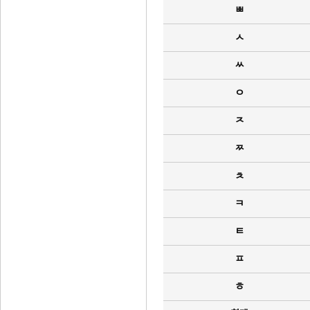
ㅃ
ㅅ
ㅆ
ㅇ
ㅈ
ㅉ
ㅊ
ㅋ
ㅌ
ㅍ
ㅎ