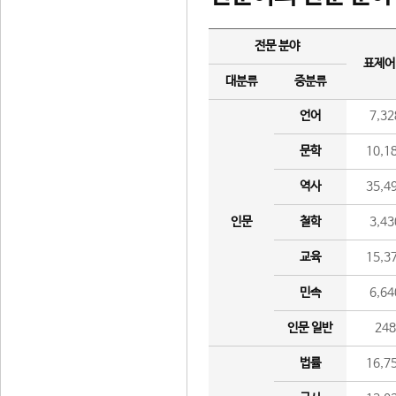
전문 분야
표제어
대분류
중분류
언어
7,32
문학
10,1
역사
35,4
인문
철학
3,43
교육
15,3
민속
6,64
인문 일반
24
법률
16,7