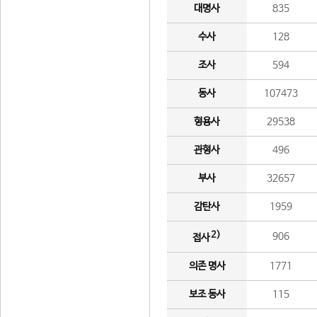
대명사
835
수사
128
조사
594
동사
107473
형용사
29538
관형사
496
부사
32657
감탄사
1959
2)
906
접사
의존 명사
1771
보조 동사
115