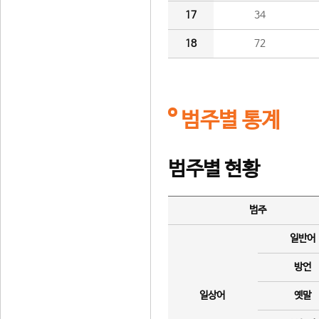
17
34
18
72
범주별 통계
범주별 현황
범주
일반어
방언
일상어
옛말