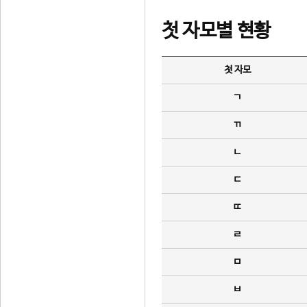
첫 자모별 현황
첫 자모
ㄱ
ㄲ
ㄴ
ㄷ
ㄸ
ㄹ
ㅁ
ㅂ