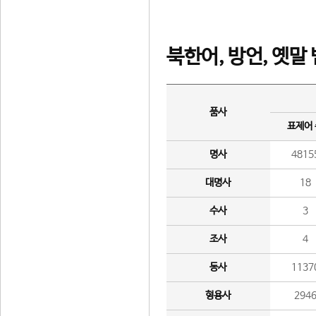
북한어, 방언, 옛말
품사
표제어
명사
4815
대명사
18
수사
3
조사
4
동사
1137
형용사
294