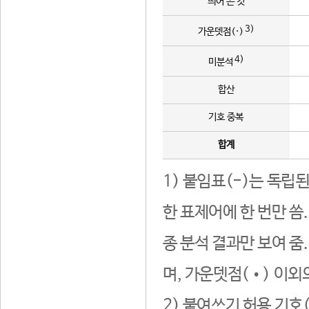
띄어 쓴 것
3)
가운뎃점(·)
4)
미분석
합산
기호 중복
합계
1) 붙임표(-)는 독립
한 표제어에 한 번만 씀
종 분석 결과만 보여 줌
며, 가운뎃점(•) 이외
2) 붙여쓰기 허용 기호