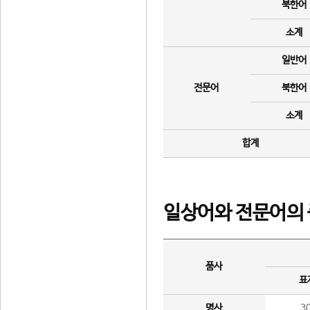
북한어
소계
일반어
전문어
북한어
소계
합계
일상어와 전문어의 
품사
표
명사
3