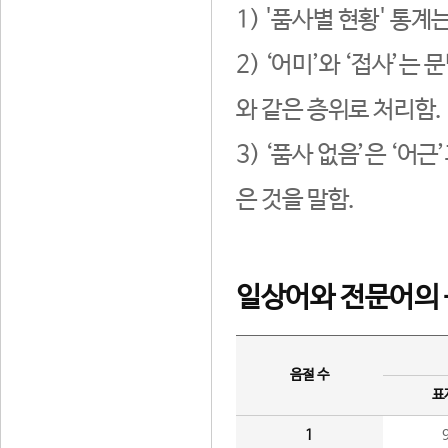
1) '품사별 현황' 통계
2) ‘어미’와 ‘접사’
와 같은 층위로 처리함.
3) ‘품사 없음’은 ‘어
은 것을 말함.
일상어와 전문어의 
음절 수
표
1