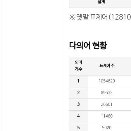
합계
※ 옛말 표제어(1281
다의어 현황
의미
표제어 수
개수
1
1054629
2
89532
3
26601
4
11460
5
5020