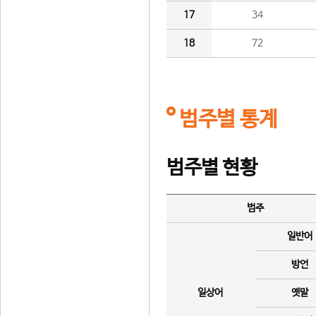
17
34
18
72
범주별 통계
범주별 현황
범주
일반어
방언
일상어
옛말