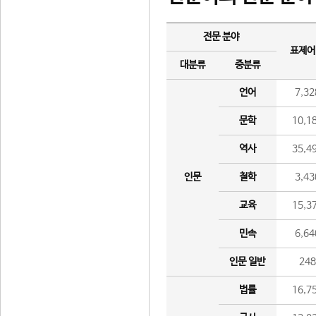
전문 분야
표제어
대분류
중분류
언어
7,32
문학
10,1
역사
35,4
인문
철학
3,43
교육
15,3
민속
6,64
인문 일반
24
법률
16,7