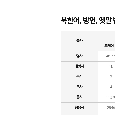
북한어, 방언, 옛말
품사
표제어
명사
4815
대명사
18
수사
3
조사
4
동사
1137
형용사
294