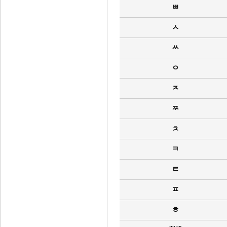
ㅃ
ㅅ
ㅆ
ㅇ
ㅈ
ㅉ
ㅊ
ㅋ
ㅌ
ㅍ
ㅎ