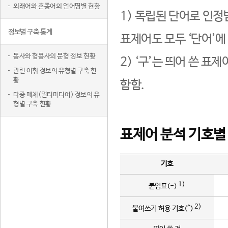
외래어와 혼종어의 언어명별 현황
1) 독립된 단어로 인정
정보별 구축 통계
표제어도 모두 ‘단어’에
동사와 형용사의 문형 정보 현황
2) ‘구’는 띄어 쓴 표
관련 어휘 정보의 유형별 구축 현
황
함함.
다중 매체(멀티미디어) 정보의 유
형별 구축 현황
표제어 분석 기호별
기호
1)
붙임표(-)
2)
붙여쓰기 허용 기호(^)