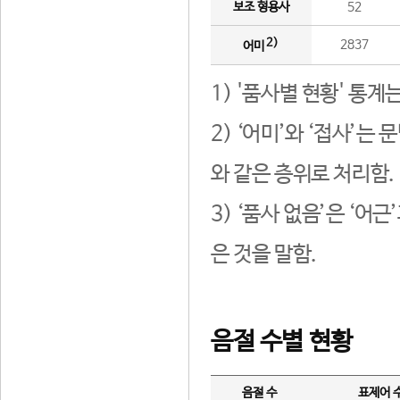
보조 형용사
52
2)
2837
어미
1) '품사별 현황' 통계
2) ‘어미’와 ‘접사’
와 같은 층위로 처리함.
3) ‘품사 없음’은 ‘어
은 것을 말함.
음절 수별 현황
음절 수
표제어 