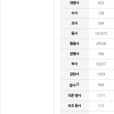
대명사
835
수사
128
조사
594
동사
107473
형용사
29538
관형사
496
부사
32657
감탄사
1959
2)
906
접사
의존 명사
1771
보조 동사
115