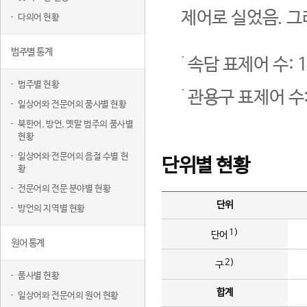
제어로 실었음. 그
다의어 현황
범주별 통계
속담 표제어 수: 1
범주별 현황
관용구 표제어 수:
일상어와 전문어의 품사별 현황
북한어, 방언, 옛말 범주의 품사별
현황
일상어와 전문어의 음절 수별 현
단위별 현황
황
전문어의 전문 분야별 현황
단위
방언의 지역별 현황
1)
단어
원어 통계
2)
구
품사별 현황
합계
일상어와 전문어의 원어 현황