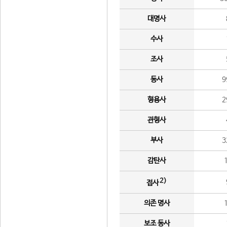
대명사
수사
조사
동사
9
형용사
2
관형사
부사
3
감탄사
2)
접사
의존 명사
보조 동사