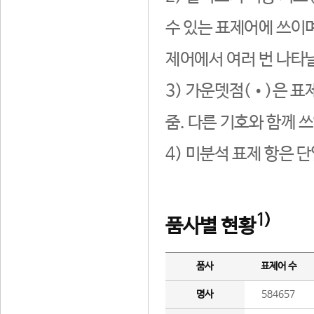
수 있는 표제어에 쓰이며
제어에서 여러 번 나타날
3) 가운뎃점(•)은 표
줌. 다른 기호와 함께 쓰
4) 미분석 표제 항은 
1)
품사별 현황
품사
표제어 수
명사
584657