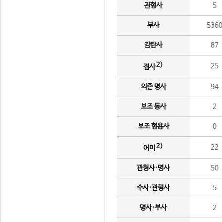
관형사
5
부사
536
감탄사
87
2)
25
접사
의존 명사
94
보조 동사
2
보조 형용사
0
2)
22
어미
관형사·명사
50
수사·관형사
5
명사·부사
2