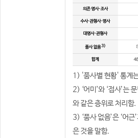
의존 명사·조사
수사·관형사·명사
대명사·관형사
3)
품사 없음
합계
4
1) '품사별 현황' 통계
2) ‘어미’와 ‘접사’
와 같은 층위로 처리함.
3) ‘품사 없음’은 ‘어
은 것을 말함.