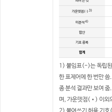
띄어 쓴 것
3)
가운뎃점(·)
4)
미분석
합산
기호 중복
합계
1) 붙임표(-)는 독립
한 표제어에 한 번만 씀
종 분석 결과만 보여 줌
며, 가운뎃점(•) 이외
2) 붙여쓰기 허용 기호