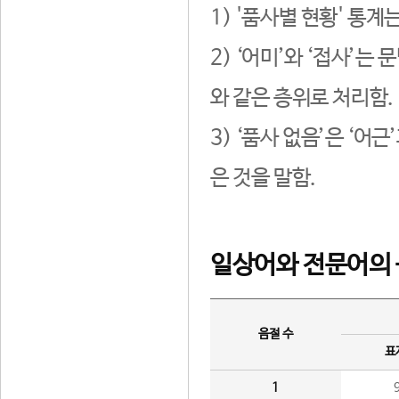
1) '품사별 현황' 통계
2) ‘어미’와 ‘접사’
와 같은 층위로 처리함.
3) ‘품사 없음’은 ‘어
은 것을 말함.
일상어와 전문어의 
음절 수
표
1