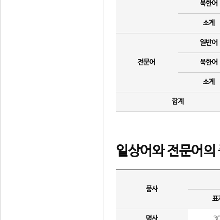
북한어
소계
일반어
전문어
북한어
소계
합계
일상어와 전문어의 
품사
표
명사
3