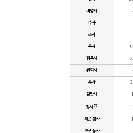
대명사
수사
조사
동사
9
형용사
2
관형사
부사
3
감탄사
2)
접사
의존 명사
보조 동사