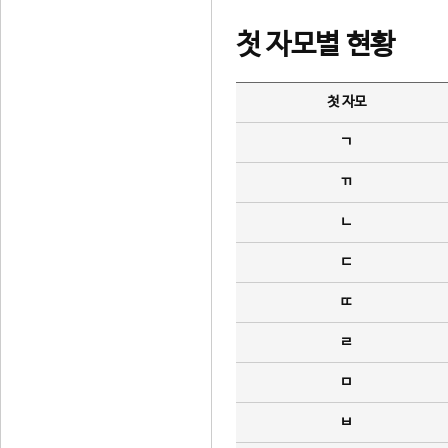
첫 자모별 현황
첫 자모
ㄱ
ㄲ
ㄴ
ㄷ
ㄸ
ㄹ
ㅁ
ㅂ