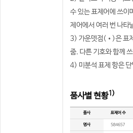
수 있는 표제어에 쓰이며
제어에서 여러 번 나타날
3) 가운뎃점(•)은 표
줌. 다른 기호와 함께 쓰
4) 미분석 표제 항은 
1)
품사별 현황
품사
표제어 수
명사
584657