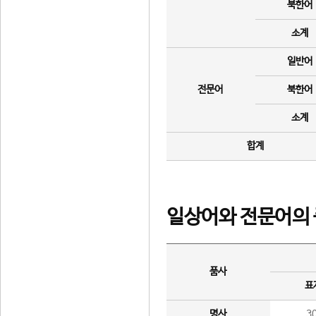
북한어
소계
일반어
전문어
북한어
소계
합계
일상어와 전문어의 
품사
표
명사
3