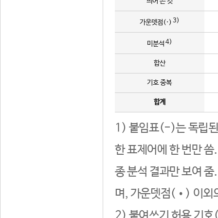
띄어 쓴 것
3)
가운뎃점(·)
4)
미분석
합산
기호 중복
합계
1) 붙임표(-)는 독립
한 표제어에 한 번만 씀
종 분석 결과만 보여 줌
며, 가운뎃점(•) 이외
2) 붙여쓰기 허용 기호