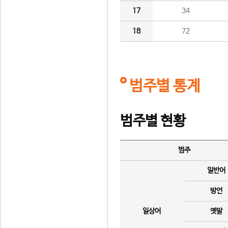
17
34
18
72
범주별 통계
범주별 현황
범주
일반어
방언
일상어
옛말