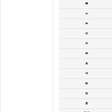
ㅃ
ㅅ
ㅆ
ㅇ
ㅈ
ㅉ
ㅊ
ㅋ
ㅌ
ㅍ
ㅎ