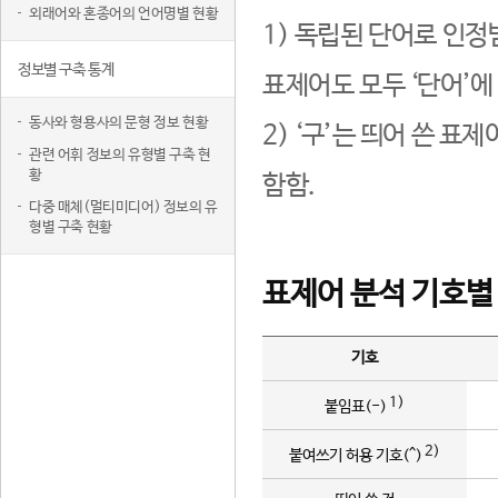
외래어와 혼종어의 언어명별 현황
1) 독립된 단어로 인정
정보별 구축 통계
표제어도 모두 ‘단어’에
동사와 형용사의 문형 정보 현황
2) ‘구’는 띄어 쓴 표
관련 어휘 정보의 유형별 구축 현
황
함함.
다중 매체(멀티미디어) 정보의 유
형별 구축 현황
표제어 분석 기호별
기호
1)
붙임표(-)
2)
붙여쓰기 허용 기호(^)