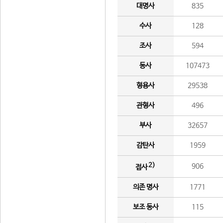
대명사
835
수사
128
조사
594
동사
107473
형용사
29538
관형사
496
부사
32657
감탄사
1959
2)
906
접사
의존 명사
1771
보조 동사
115