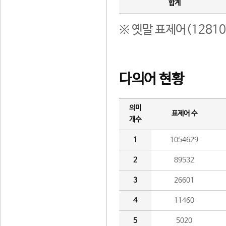
합계
※ 옛말 표제어(1281
다의어 현황
의미
표제어 수
개수
1
1054629
2
89532
3
26601
4
11460
5
5020