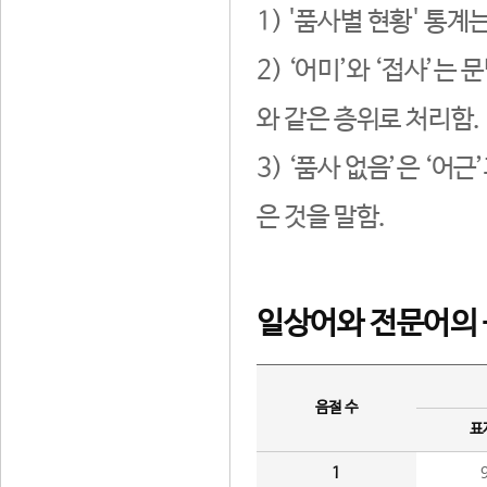
1) '품사별 현황' 통계
2) ‘어미’와 ‘접사’
와 같은 층위로 처리함.
3) ‘품사 없음’은 ‘어
은 것을 말함.
일상어와 전문어의 
음절 수
표
1