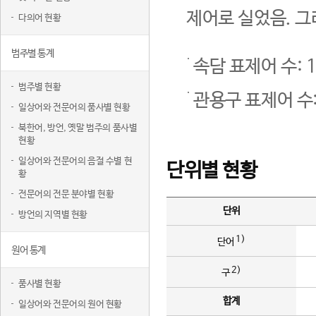
제어로 실었음. 그
다의어 현황
범주별 통계
속담 표제어 수: 1
범주별 현황
관용구 표제어 수:
일상어와 전문어의 품사별 현황
북한어, 방언, 옛말 범주의 품사별
현황
일상어와 전문어의 음절 수별 현
단위별 현황
황
전문어의 전문 분야별 현황
단위
방언의 지역별 현황
1)
단어
원어 통계
2)
구
품사별 현황
합계
일상어와 전문어의 원어 현황