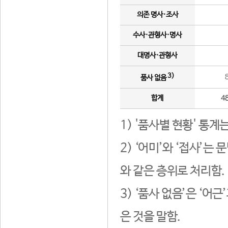
의존 명사·조사
수사·관형사·명사
대명사·관형사
3)
품사 없음
합계
4
1) '품사별 현황' 통계
2) ‘어미’와 ‘접사’
와 같은 층위로 처리함.
3) ‘품사 없음’은 ‘어
은 것을 말함.