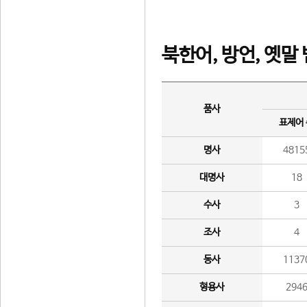
북한어, 방언, 옛말
품사
표제어
명사
4815
대명사
18
수사
3
조사
4
동사
1137
형용사
294