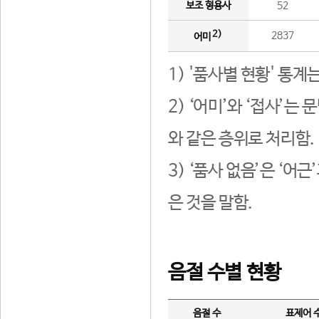
보조 형용사
52
2)
2837
어미
1) '품사별 현황' 통계
2) ‘어미’와 ‘접사’
와 같은 층위로 처리함.
3) ‘품사 없음’은 ‘어
은 것을 말함.
음절 수별 현황
음절 수
표제어 