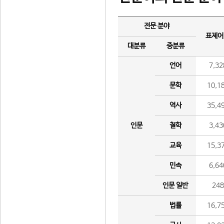
전문 분야
표제어
대분류
중분류
언어
7,32
문학
10,1
역사
35,4
인문
철학
3,43
교육
15,3
민속
6,64
인문 일반
24
법률
16,7