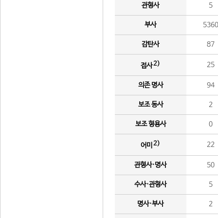
관형사
5
부사
536
감탄사
87
2)
25
접사
의존 명사
94
보조 동사
2
보조 형용사
0
2)
22
어미
관형사·명사
50
수사·관형사
5
명사·부사
2