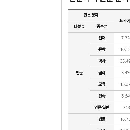
전문 분야
표제어
대분류
중분류
언어
7,32
문학
10,1
역사
35,4
인문
철학
3,43
교육
15,3
민속
6,64
인문 일반
24
법률
16,7