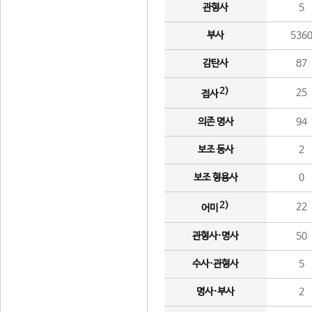
관형사
5
부사
536
감탄사
87
2)
25
접사
의존 명사
94
보조 동사
2
보조 형용사
0
2)
22
어미
관형사·명사
50
수사·관형사
5
명사·부사
2