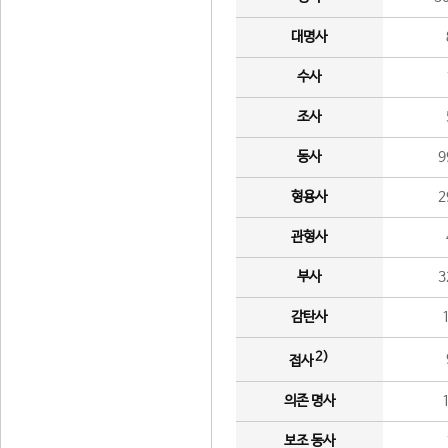
대명사
수사
조사
동사
9
형용사
2
관형사
부사
3
감탄사
2)
접사
의존 명사
보조 동사