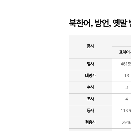
북한어, 방언, 옛말
품사
표제어
명사
4815
대명사
18
수사
3
조사
4
동사
1137
형용사
294