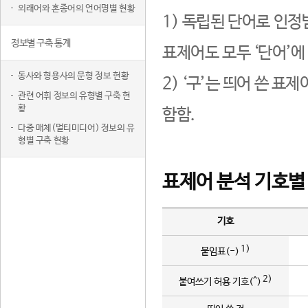
외래어와 혼종어의 언어명별 현황
1) 독립된 단어로 인정
정보별 구축 통계
표제어도 모두 ‘단어’에
동사와 형용사의 문형 정보 현황
2) ‘구’는 띄어 쓴 표
관련 어휘 정보의 유형별 구축 현
황
함함.
다중 매체(멀티미디어) 정보의 유
형별 구축 현황
표제어 분석 기호별
기호
1)
붙임표(-)
2)
붙여쓰기 허용 기호(^)