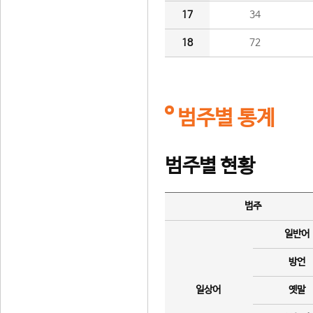
17
34
18
72
범주별 통계
범주별 현황
범주
일반어
방언
일상어
옛말