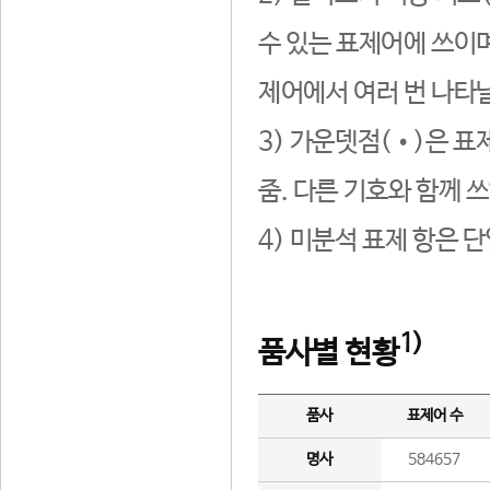
수 있는 표제어에 쓰이며
제어에서 여러 번 나타날
3) 가운뎃점(•)은 표
줌. 다른 기호와 함께 쓰
4) 미분석 표제 항은 
1)
품사별 현황
품사
표제어 수
명사
584657