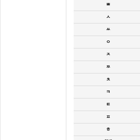
ㅃ
ㅅ
ㅆ
ㅇ
ㅈ
ㅉ
ㅊ
ㅋ
ㅌ
ㅍ
ㅎ