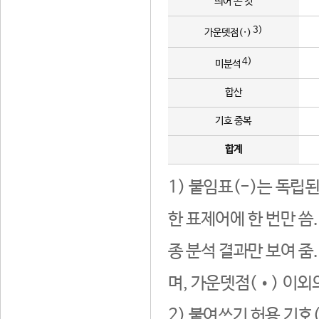
띄어 쓴 것
3)
가운뎃점(·)
4)
미분석
합산
기호 중복
합계
1) 붙임표(-)는 독립
한 표제어에 한 번만 씀
종 분석 결과만 보여 줌
며, 가운뎃점(•) 이외
2) 붙여쓰기 허용 기호