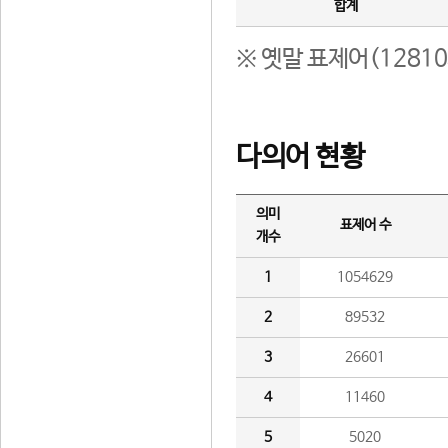
합계
※ 옛말 표제어(1281
다의어 현황
의미
표제어 수
개수
1
1054629
2
89532
3
26601
4
11460
5
5020