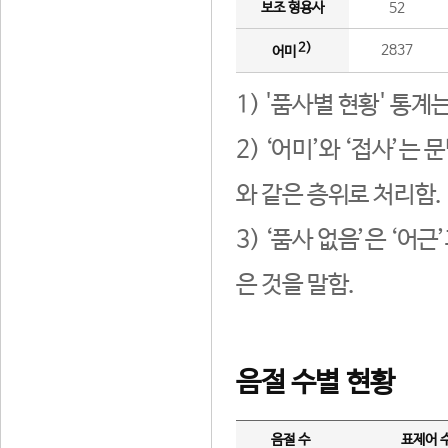
보조 형용사
52
2)
2837
어미
1) '품사별 현황' 통계
2) ‘어미’와 ‘접사’
와 같은 층위로 처리함.
3) ‘품사 없음’은 ‘어
은 것을 말함.
음절 수별 현황
음절 수
표제어 