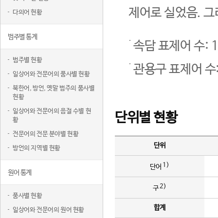
제어로 실었음. 그
다의어 현황
범주별 통계
속담 표제어 수: 1
범주별 현황
관용구 표제어 수:
일상어와 전문어의 품사별 현황
북한어, 방언, 옛말 범주의 품사별
현황
일상어와 전문어의 음절 수별 현
단위별 현황
황
전문어의 전문 분야별 현황
단위
방언의 지역별 현황
1)
단어
원어 통계
2)
구
품사별 현황
합계
일상어와 전문어의 원어 현황