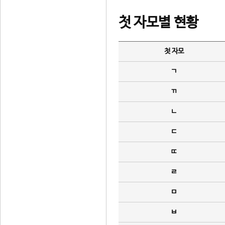
첫 자모별 현황
첫 자모
ㄱ
ㄲ
ㄴ
ㄷ
ㄸ
ㄹ
ㅁ
ㅂ