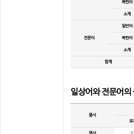
북한어
소계
일반어
전문어
북한어
소계
합계
일상어와 전문어의 
품사
표
명사
3