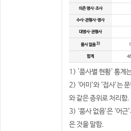
의존 명사·조사
수사·관형사·명사
대명사·관형사
3)
품사 없음
합계
4
1) '품사별 현황' 통계
2) ‘어미’와 ‘접사’
와 같은 층위로 처리함.
3) ‘품사 없음’은 ‘어
은 것을 말함.