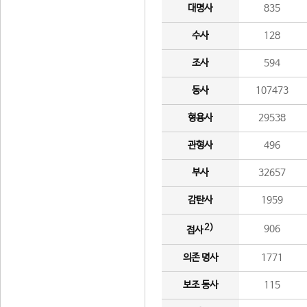
대명사
835
수사
128
조사
594
동사
107473
형용사
29538
관형사
496
부사
32657
감탄사
1959
2)
906
접사
의존 명사
1771
보조 동사
115