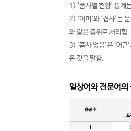
1) '품사별 현황' 통계
2) ‘어미’와 ‘접사’
와 같은 층위로 처리함.
3) ‘품사 없음’은 ‘어
은 것을 말함.
일상어와 전문어의 
음절 수
표
1