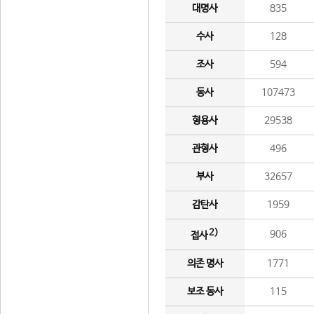
대명사
835
수사
128
조사
594
동사
107473
형용사
29538
관형사
496
부사
32657
감탄사
1959
2)
906
접사
의존 명사
1771
보조 동사
115