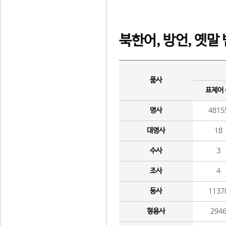
북한어, 방언, 옛말
품사
표제어
명사
4815
대명사
18
수사
3
조사
4
동사
1137
형용사
294