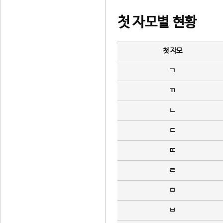
첫 자모별 현황
첫 자모
ㄱ
ㄲ
ㄴ
ㄷ
ㄸ
ㄹ
ㅁ
ㅂ