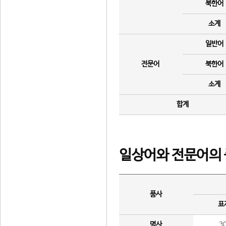
북한어
소계
일반어
전문어
북한어
소계
합계
일상어와 전문어의 
품사
표
명사
3