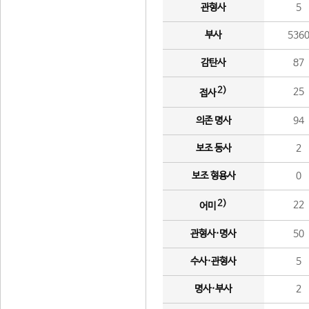
관형사
5
부사
536
감탄사
87
2)
25
접사
의존 명사
94
보조 동사
2
보조 형용사
0
2)
22
어미
관형사·명사
50
수사·관형사
5
명사·부사
2