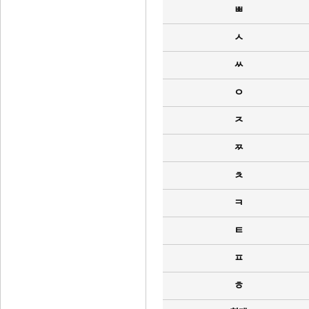
ㅃ
ㅅ
ㅆ
ㅇ
ㅈ
ㅉ
ㅊ
ㅋ
ㅌ
ㅍ
ㅎ