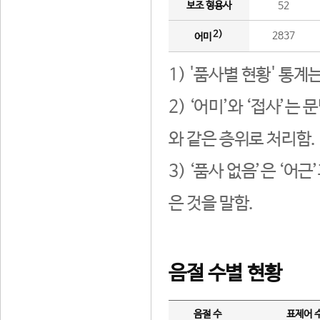
보조 형용사
52
2)
2837
어미
1) '품사별 현황' 통계
2) ‘어미’와 ‘접사’
와 같은 층위로 처리함.
3) ‘품사 없음’은 ‘어
은 것을 말함.
음절 수별 현황
음절 수
표제어 