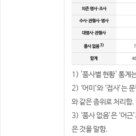
의존 명사·조사
수사·관형사·명사
대명사·관형사
3)
품사 없음
합계
4
1) '품사별 현황' 통계
2) ‘어미’와 ‘접사’
와 같은 층위로 처리함.
3) ‘품사 없음’은 ‘어
은 것을 말함.