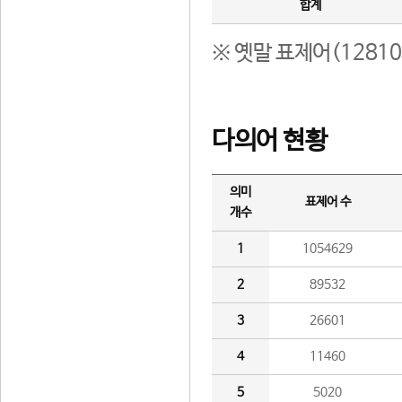
합계
※ 옛말 표제어(1281
다의어 현황
의미
표제어 수
개수
1
1054629
2
89532
3
26601
4
11460
5
5020