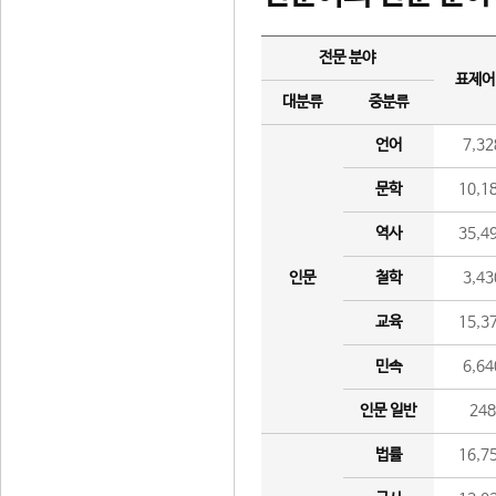
전문 분야
표제어
대분류
중분류
언어
7,32
문학
10,1
역사
35,4
인문
철학
3,43
교육
15,3
민속
6,64
인문 일반
24
법률
16,7