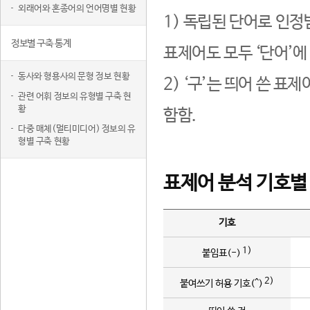
외래어와 혼종어의 언어명별 현황
1) 독립된 단어로 인정
정보별 구축 통계
표제어도 모두 ‘단어’에
동사와 형용사의 문형 정보 현황
2) ‘구’는 띄어 쓴 표
관련 어휘 정보의 유형별 구축 현
황
함함.
다중 매체(멀티미디어) 정보의 유
형별 구축 현황
표제어 분석 기호별
기호
1)
붙임표(-)
2)
붙여쓰기 허용 기호(^)