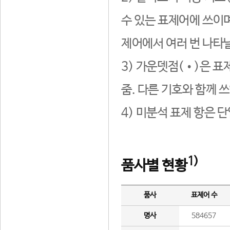
수 있는 표제어에 쓰이며
제어에서 여러 번 나타날
3) 가운뎃점(•)은 표
줌. 다른 기호와 함께 쓰
4) 미분석 표제 항은 
1)
품사별 현황
품사
표제어 수
명사
584657