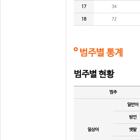
17
34
18
72
범주별 통계
범주별 현황
범주
일반어
방언
일상어
옛말