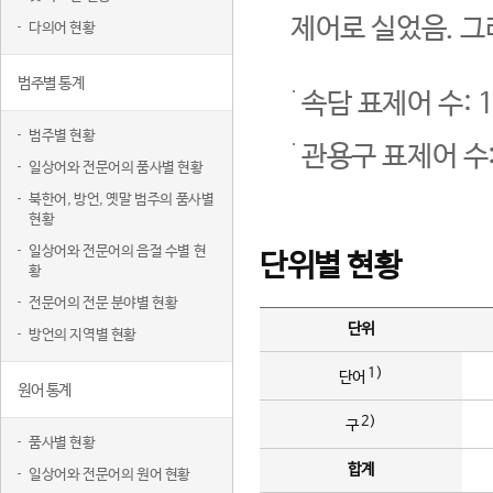
제어로 실었음. 그
다의어 현황
범주별 통계
속담 표제어 수: 1
범주별 현황
관용구 표제어 수:
일상어와 전문어의 품사별 현황
북한어, 방언, 옛말 범주의 품사별
현황
일상어와 전문어의 음절 수별 현
단위별 현황
황
전문어의 전문 분야별 현황
단위
방언의 지역별 현황
1)
단어
원어 통계
2)
구
품사별 현황
합계
일상어와 전문어의 원어 현황