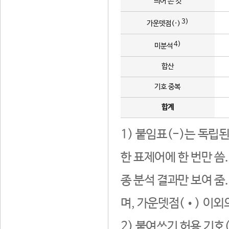
띄어 쓴 것
3)
가운뎃점(·)
4)
미분석
합산
기호 중복
합계
1) 붙임표(-)는 독립
한 표제어에 한 번만 씀
종 분석 결과만 보여 줌
며, 가운뎃점(•) 이외
2) 붙여쓰기 허용 기호