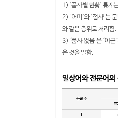
1) '품사별 현황' 통계
2) ‘어미’와 ‘접사’
와 같은 층위로 처리함.
3) ‘품사 없음’은 ‘어
은 것을 말함.
일상어와 전문어의 
음절 수
표
1