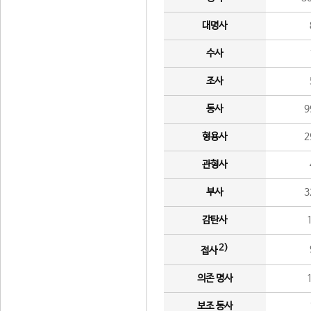
대명사
수사
조사
동사
9
형용사
2
관형사
부사
3
감탄사
2)
접사
의존 명사
보조 동사