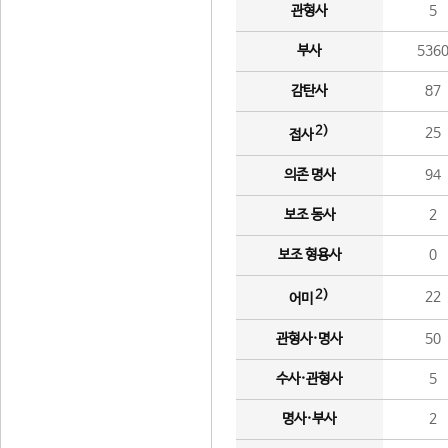
관형사
5
부사
536
감탄사
87
2)
25
접사
의존 명사
94
보조 동사
2
보조 형용사
0
2)
22
어미
관형사·명사
50
수사·관형사
5
명사·부사
2