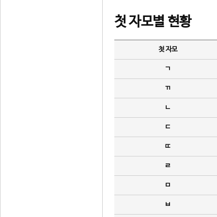
첫 자모별 현황
첫 자모
ㄱ
ㄲ
ㄴ
ㄷ
ㄸ
ㄹ
ㅁ
ㅂ