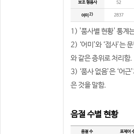
보조 형용사
52
2)
2837
어미
1) '품사별 현황' 통계
2) ‘어미’와 ‘접사’
와 같은 층위로 처리함.
3) ‘품사 없음’은 ‘어
은 것을 말함.
음절 수별 현황
음절 수
표제어 