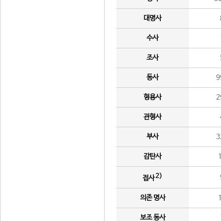
대명사
수사
조사
동사
9
형용사
2
관형사
부사
3
감탄사
2)
접사
의존 명사
보조 동사