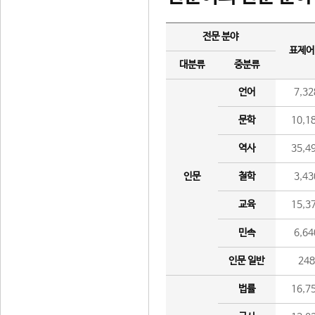
전문 분야
표제어
대분류
중분류
언어
7,32
문학
10,1
역사
35,4
인문
철학
3,43
교육
15,3
민속
6,64
인문 일반
24
법률
16,7