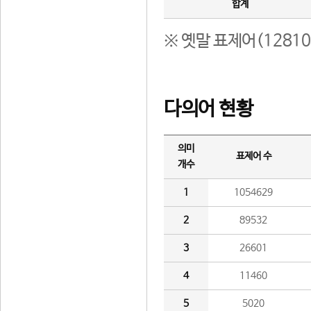
합계
※ 옛말 표제어(1281
다의어 현황
의미
표제어 수
개수
1
1054629
2
89532
3
26601
4
11460
5
5020