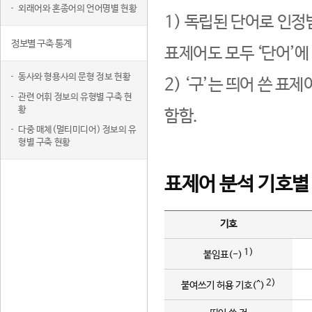
외래어와 혼종어의 언어명별 현황
1) 독립된 단어로 인정
정보별 구축 통계
표제어도 모두 ‘단어’에
동사와 형용사의 문형 정보 현황
2) ‘구’는 띄어 쓴 표
관련 어휘 정보의 유형별 구축 현
황
함함.
다중 매체(멀티미디어) 정보의 유
형별 구축 현황
표제어 분석 기호별
기호
1)
붙임표(-)
2)
붙여쓰기 허용 기호(^)