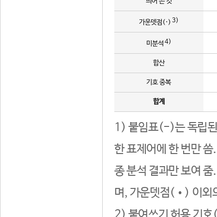
띄어 쓴 것
3)
가운뎃점(·)
4)
미분석
합산
기호 중복
합계
1) 붙임표(-)는 독립
한 표제어에 한 번만 씀
종 분석 결과만 보여 줌
며, 가운뎃점(•) 이외
2) 붙여쓰기 허용 기호