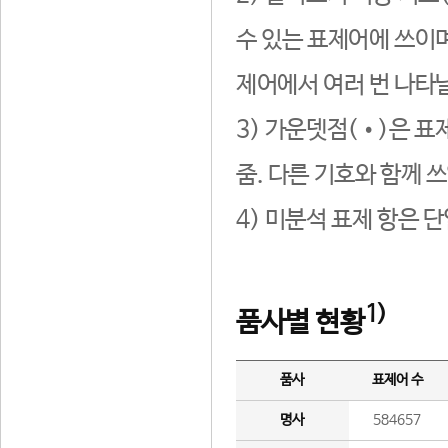
수 있는 표제어에 쓰이며
제어에서 여러 번 나타날
3) 가운뎃점(•)은 표
줌. 다른 기호와 함께 쓰
4) 미분석 표제 항은 
1)
품사별 현황
품사
표제어 수
명사
584657