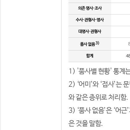
의존 명사·조사
수사·관형사·명사
대명사·관형사
3)
품사 없음
합계
4
1) '품사별 현황' 통계
2) ‘어미’와 ‘접사’
와 같은 층위로 처리함.
3) ‘품사 없음’은 ‘어
은 것을 말함.