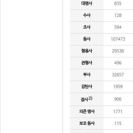
대명사
835
수사
128
조사
594
동사
107473
형용사
29538
관형사
496
부사
32657
감탄사
1959
2)
906
접사
의존 명사
1771
보조 동사
115