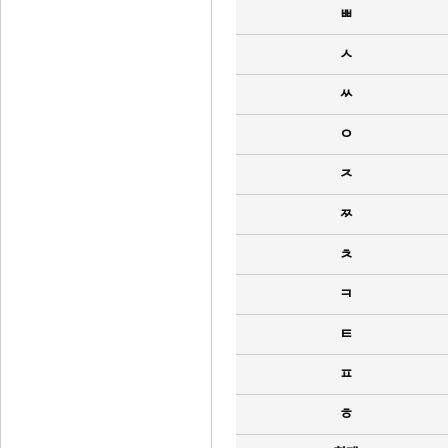
ㅃ
ㅅ
ㅆ
ㅇ
ㅈ
ㅉ
ㅊ
ㅋ
ㅌ
ㅍ
ㅎ