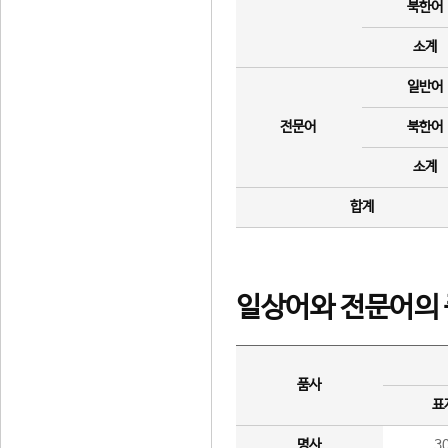
북한어
소계
일반어
전문어
북한어
소계
합계
일상어와 전문어의 
품사
표
명사
3