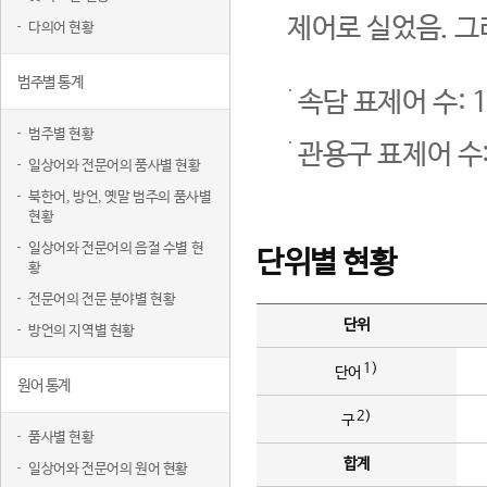
제어로 실었음. 그
다의어 현황
범주별 통계
속담 표제어 수: 1
범주별 현황
관용구 표제어 수:
일상어와 전문어의 품사별 현황
북한어, 방언, 옛말 범주의 품사별
현황
일상어와 전문어의 음절 수별 현
단위별 현황
황
전문어의 전문 분야별 현황
단위
방언의 지역별 현황
1)
단어
원어 통계
2)
구
품사별 현황
합계
일상어와 전문어의 원어 현황