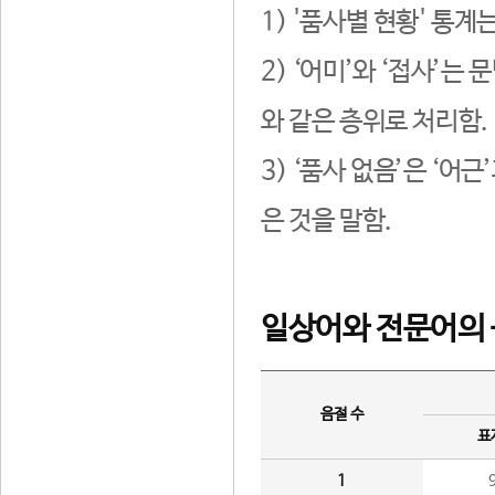
1) '품사별 현황' 통계
2) ‘어미’와 ‘접사’
와 같은 층위로 처리함.
3) ‘품사 없음’은 ‘어
은 것을 말함.
일상어와 전문어의 
음절 수
표
1