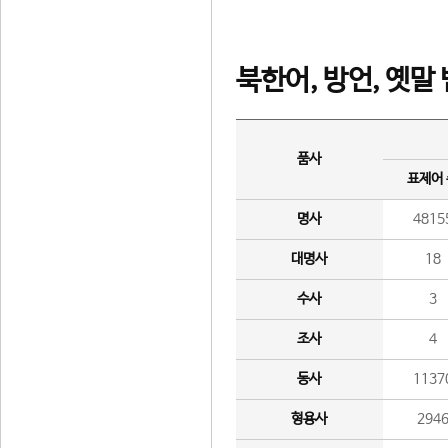
북한어, 방언, 옛말
품사
표제어
명사
4815
대명사
18
수사
3
조사
4
동사
1137
형용사
294