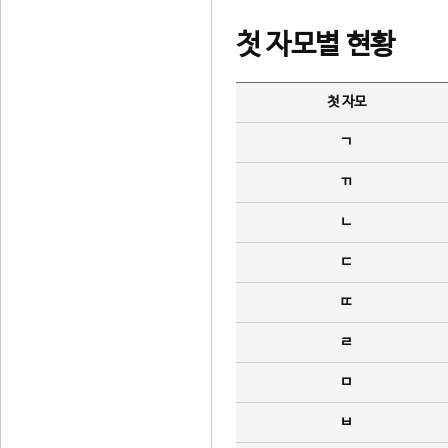
첫 자모별 현황
첫 자모
ㄱ
ㄲ
ㄴ
ㄷ
ㄸ
ㄹ
ㅁ
ㅂ