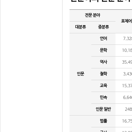
전문 분야
표제어
대분류
중분류
언어
7,32
문학
10,1
역사
35,4
인문
철학
3,43
교육
15,3
민속
6,64
인문 일반
24
법률
16,7