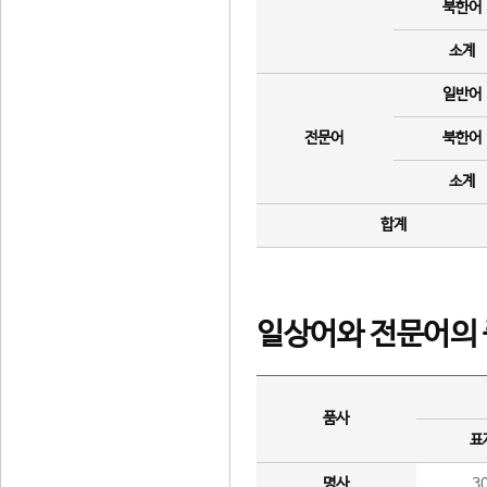
북한어
소계
일반어
전문어
북한어
소계
합계
일상어와 전문어의 
품사
표
명사
3