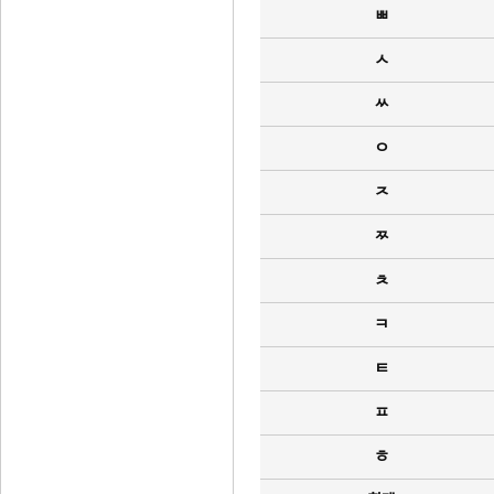
ㅃ
ㅅ
ㅆ
ㅇ
ㅈ
ㅉ
ㅊ
ㅋ
ㅌ
ㅍ
ㅎ