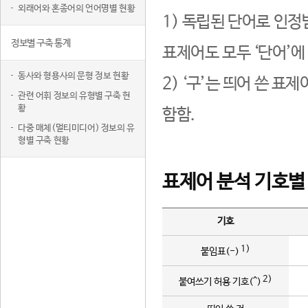
외래어와 혼종어의 언어명별 현황
1) 독립된 단어로 인정
정보별 구축 통계
표제어도 모두 ‘단어’에
동사와 형용사의 문형 정보 현황
2) ‘구’는 띄어 쓴 표
관련 어휘 정보의 유형별 구축 현
황
함함.
다중 매체(멀티미디어) 정보의 유
형별 구축 현황
표제어 분석 기호별
기호
1)
붙임표(-)
2)
붙여쓰기 허용 기호(^)