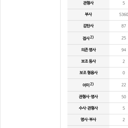
관형사
5
부사
536
감탄사
87
2)
25
접사
의존 명사
94
보조 동사
2
보조 형용사
0
2)
22
어미
관형사·명사
50
수사·관형사
5
명사·부사
2