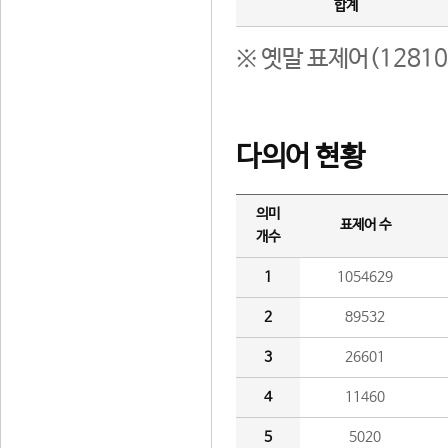
합계
※ 옛말 표제어(1281
다의어 현황
의미
표제어 수
개수
1
1054629
2
89532
3
26601
4
11460
5
5020