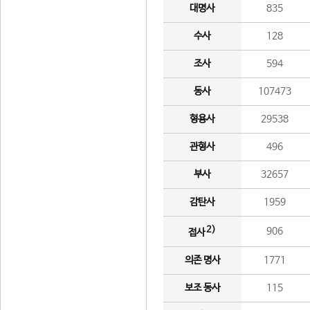
대명사
835
수사
128
조사
594
동사
107473
형용사
29538
관형사
496
부사
32657
감탄사
1959
2)
906
접사
의존 명사
1771
보조 동사
115