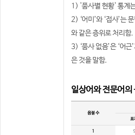
1) '품사별 현황' 통계
2) ‘어미’와 ‘접사’
와 같은 층위로 처리함.
3) ‘품사 없음’은 ‘어
은 것을 말함.
일상어와 전문어의 
음절 수
표
1