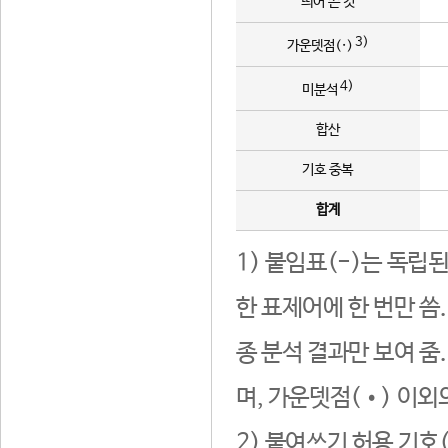
띄어 쓴 것
3)
가운뎃점(·)
4)
미분석
합산
기호 중복
합계
1) 붙임표(-)는 독립
한 표제어에 한 번만 씀
종 분석 결과만 보여 줌
며, 가운뎃점(•) 이외
2) 붙여쓰기 허용 기호