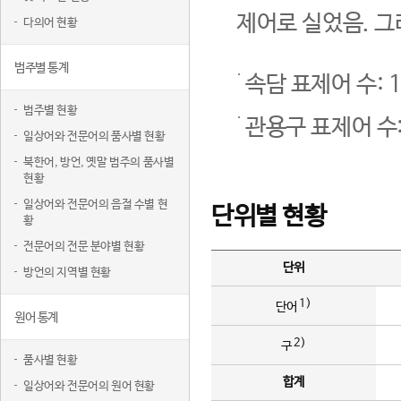
제어로 실었음. 그
다의어 현황
범주별 통계
속담 표제어 수: 1
범주별 현황
관용구 표제어 수:
일상어와 전문어의 품사별 현황
북한어, 방언, 옛말 범주의 품사별
현황
일상어와 전문어의 음절 수별 현
단위별 현황
황
전문어의 전문 분야별 현황
단위
방언의 지역별 현황
1)
단어
원어 통계
2)
구
품사별 현황
합계
일상어와 전문어의 원어 현황