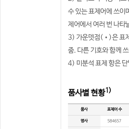
수 있는 표제어에 쓰이며
제어에서 여러 번 나타날
3) 가운뎃점(•)은 표
줌. 다른 기호와 함께 쓰
4) 미분석 표제 항은 
1)
품사별 현황
품사
표제어 수
명사
584657