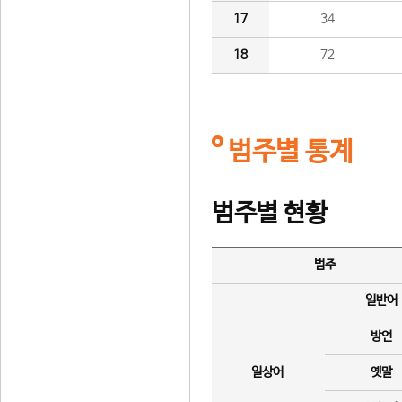
17
34
18
72
범주별 통계
범주별 현황
범주
일반어
방언
일상어
옛말