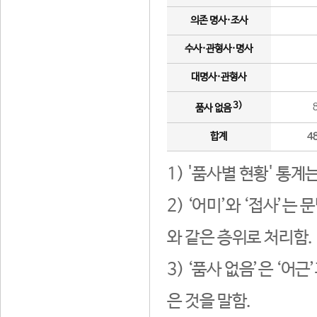
의존 명사·조사
수사·관형사·명사
대명사·관형사
3)
품사 없음
합계
4
1) '품사별 현황' 통계
2) ‘어미’와 ‘접사’
와 같은 층위로 처리함.
3) ‘품사 없음’은 ‘어
은 것을 말함.