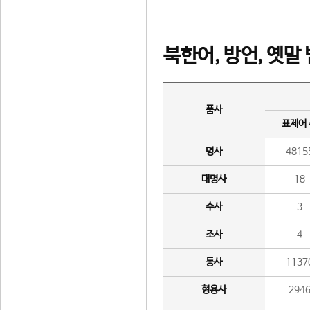
북한어, 방언, 옛말
품사
표제어
명사
4815
대명사
18
수사
3
조사
4
동사
1137
형용사
294