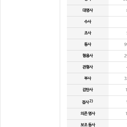
대명사
수사
조사
동사
9
형용사
2
관형사
부사
3
감탄사
2)
접사
의존 명사
보조 동사