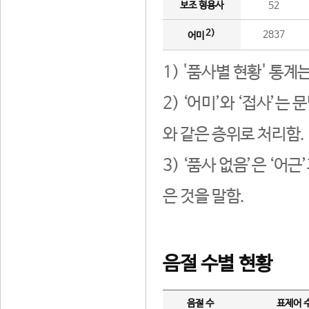
보조 형용사
52
2)
2837
어미
1) '품사별 현황' 통계
2) ‘어미’와 ‘접사’
와 같은 층위로 처리함.
3) ‘품사 없음’은 ‘어
은 것을 말함.
음절 수별 현황
음절 수
표제어 