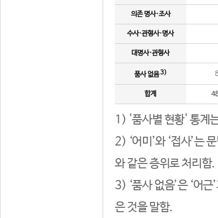
의존 명사·조사
수사·관형사·명사
대명사·관형사
3)
품사 없음
합계
4
1) '품사별 현황' 통계
2) ‘어미’와 ‘접사’
와 같은 층위로 처리함.
3) ‘품사 없음’은 ‘어
은 것을 말함.