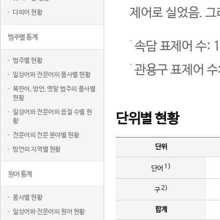
제어로 실었음. 그
다의어 현황
범주별 통계
속담 표제어 수: 1
범주별 현황
관용구 표제어 수:
일상어와 전문어의 품사별 현황
북한어, 방언, 옛말 범주의 품사별
현황
일상어와 전문어의 음절 수별 현
단위별 현황
황
전문어의 전문 분야별 현황
단위
방언의 지역별 현황
1)
단어
원어 통계
2)
구
품사별 현황
합계
일상어와 전문어의 원어 현황