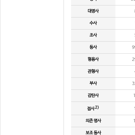
대명사
수사
조사
동사
9
형용사
2
관형사
부사
3
감탄사
2)
접사
의존 명사
보조 동사