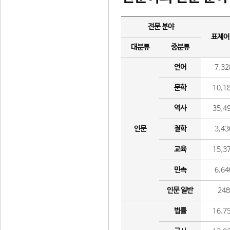
전문 분야
표제어
대분류
중분류
언어
7,32
문학
10,1
역사
35,4
인문
철학
3,43
교육
15,3
민속
6,64
인문 일반
24
법률
16,7