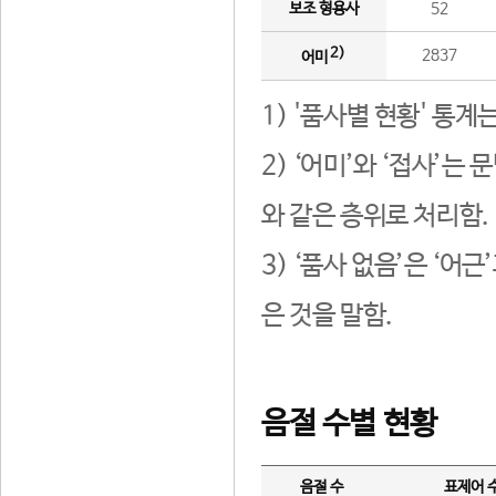
보조 형용사
52
2)
2837
어미
1) '품사별 현황' 통계
2) ‘어미’와 ‘접사’
와 같은 층위로 처리함.
3) ‘품사 없음’은 ‘어
은 것을 말함.
음절 수별 현황
음절 수
표제어 