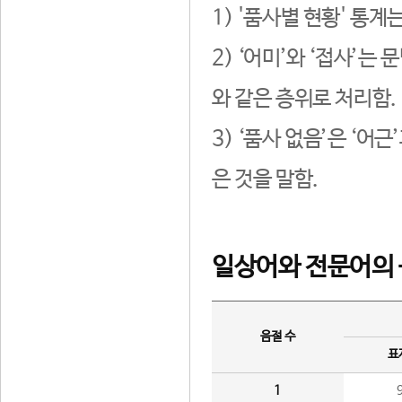
1) '품사별 현황' 통계
2) ‘어미’와 ‘접사’
와 같은 층위로 처리함.
3) ‘품사 없음’은 ‘어
은 것을 말함.
일상어와 전문어의 
음절 수
표
1