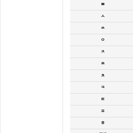
ㅃ
ㅅ
ㅆ
ㅇ
ㅈ
ㅉ
ㅊ
ㅋ
ㅌ
ㅍ
ㅎ