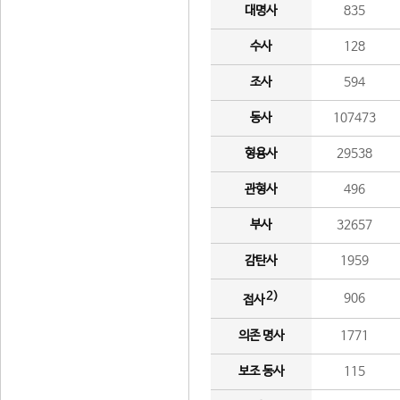
대명사
835
수사
128
조사
594
동사
107473
형용사
29538
관형사
496
부사
32657
감탄사
1959
2)
906
접사
의존 명사
1771
보조 동사
115