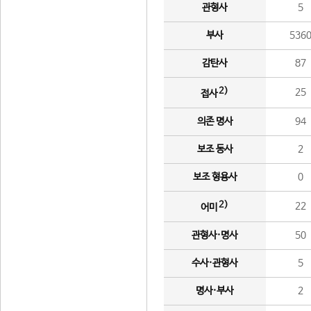
관형사
5
부사
536
감탄사
87
2)
25
접사
의존 명사
94
보조 동사
2
보조 형용사
0
2)
22
어미
관형사·명사
50
수사·관형사
5
명사·부사
2