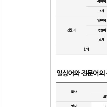
북한어
소계
일반어
전문어
북한어
소계
합계
일상어와 전문어의 
품사
표
명사
3