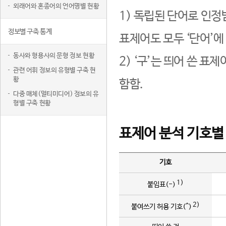
외래어와 혼종어의 언어명별 현황
1) 독립된 단어로 인정
정보별 구축 통계
표제어도 모두 ‘단어’에
동사와 형용사의 문형 정보 현황
2) ‘구’는 띄어 쓴 표
관련 어휘 정보의 유형별 구축 현
황
함함.
다중 매체(멀티미디어) 정보의 유
형별 구축 현황
표제어 분석 기호별
기호
1)
붙임표(-)
2)
붙여쓰기 허용 기호(^)