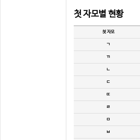
첫 자모별 현황
첫 자모
ㄱ
ㄲ
ㄴ
ㄷ
ㄸ
ㄹ
ㅁ
ㅂ