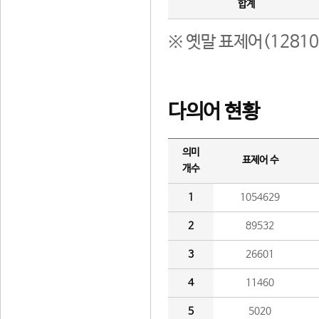
합계
※ 옛말 표제어(1281
다의어 현황
의미
표제어 수
개수
1
1054629
2
89532
3
26601
4
11460
5
5020