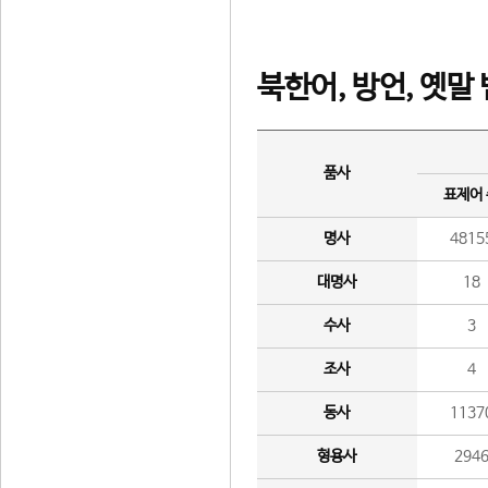
북한어, 방언, 옛말
품사
표제어
명사
4815
대명사
18
수사
3
조사
4
동사
1137
형용사
294