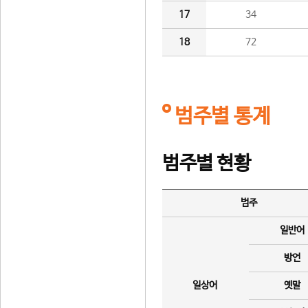
17
34
18
72
범주별 통계
범주별 현황
범주
일반어
방언
일상어
옛말