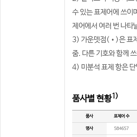
수 있는 표제어에 쓰이며
제어에서 여러 번 나타날
3) 가운뎃점(•)은 표
줌. 다른 기호와 함께 쓰
4) 미분석 표제 항은 
1)
품사별 현황
품사
표제어 수
명사
584657