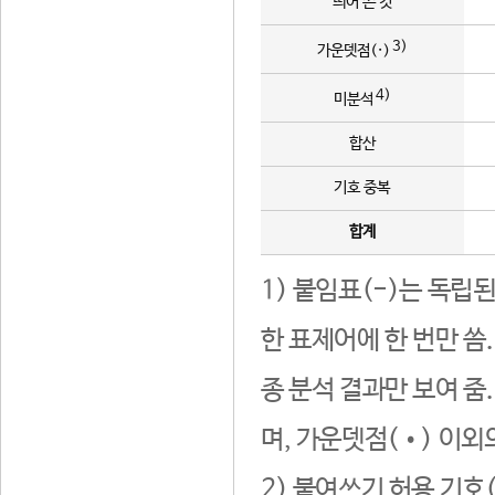
띄어 쓴 것
3)
가운뎃점(·)
4)
미분석
합산
기호 중복
합계
1) 붙임표(-)는 독립
한 표제어에 한 번만 씀
종 분석 결과만 보여 줌
며, 가운뎃점(•) 이외
2) 붙여쓰기 허용 기호