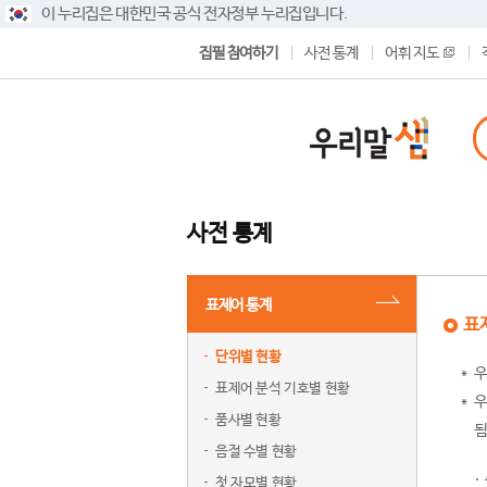
이 누리집은 대한민국 공식 전자정부 누리집입니다.
집필 참여하기
사전 통계
어휘 지도
사전 통계
표제어 통계
표
단위별 현황
우
표제어 분석 기호별 현황
우
품사별 현황
됨
음절 수별 현황
첫 자모별 현황