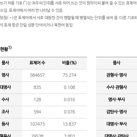
여쓰기 허용 기호(^)는 좌우의 단위를 서로 띄어 쓰는 것이 원칙이되 붙여 쓸 수 있는 표
 쓰임. 표제어에서 여러 번 나타날 수 있음.
운뎃점(•)은 표제어에서 서로 대등한 것이 병렬될 때 병렬되는 단위를 보여 줌. 다른 기호와
분석 표제 항은 단일 성분 단어이거나 북한어 등임.
1)
 현황
품사
표제어 수
비율(%)
품사
명사
584657
75.274
관형사·명사
대명사
835
0.108
수사·관형사
수사
128
0.016
명사·부사
조사
594
0.076
감탄사·명사
동사
107473
13.837
대명사·부사
형용사
29538
3.803
대명사·감탄사