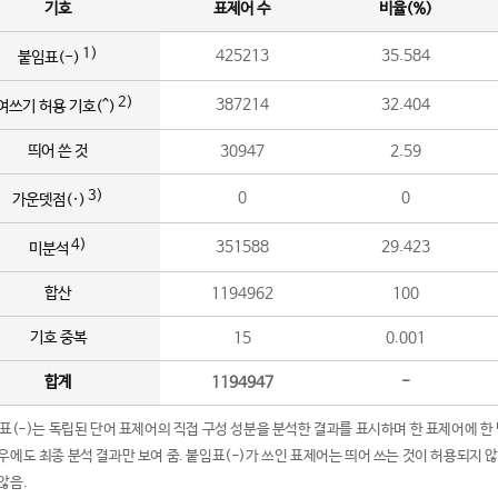
기호
표제어 수
비율(%)
1)
425213
35.584
붙임표(-)
2)
387214
32.404
여쓰기 허용 기호(^)
띄어 쓴 것
30947
2.59
3)
0
0
가운뎃점(·)
4)
351588
29.423
미분석
합산
1194962
100
기호 중복
15
0.001
합계
1194947
-
임표(-)는 독립된 단어 표제어의 직접 구성 성분을 분석한 결과를 표시하며 한 표제어에 한
우에도 최종 분석 결과만 보여 줌. 붙임표(-)가 쓰인 표제어는 띄어 쓰는 것이 허용되지 
않음.