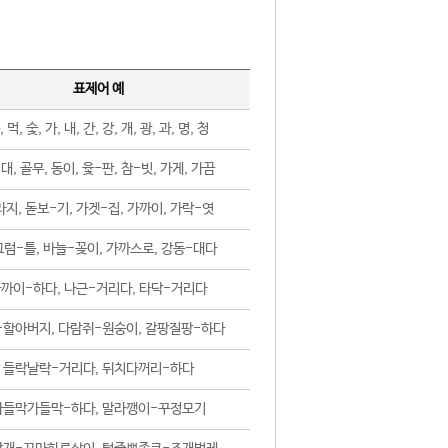
표제어 예
, 먹, 숯, 가, 내, 간, 강, 개, 광, 과, 명, 청
대, 골무, 동이, 윷-판, 참-빗, 가게, 가끔
지, 돋보-기, 가겟-집, 가까이, 가락-엿
럼-틀, 바늘-꽂이, 가까스로, 강동-대다
까이-하다, 나근-거리다, 타닥-거리다
-할아버지, 다람쥐-원숭이, 갈팡질팡-하다
들락날락-거리다, 뒤치다꺼리-하다
가들막가들막-하다, 말라깽이-꾸정모기