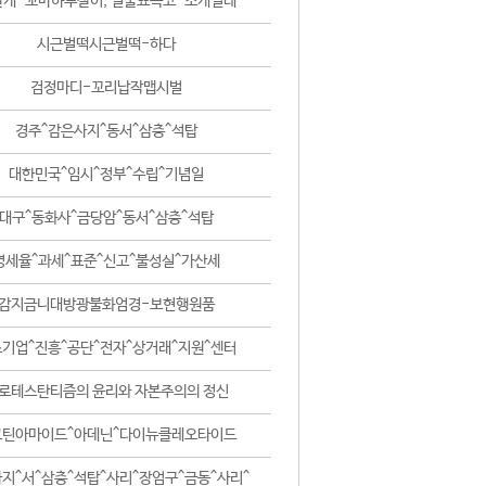
날개-꼬마하루살이, 털줄뾰족코-조개벌레
시근벌떡시근벌떡-하다
검정마디-꼬리납작맵시벌
경주^감은사지^동서^삼층^석탑
대한민국^임시^정부^수립^기념일
대구^동화사^금당암^동서^삼층^석탑
영세율^과세^표준^신고^불성실^가산세
감지금니대방광불화엄경-보현행원품
기업^진흥^공단^전자^상거래^지원^센터
로테스탄티즘의 윤리와 자본주의의 정신
코틴아마이드^아데닌^다이뉴클레오타이드
지^서^삼층^석탑^사리^장엄구^금동^사리^