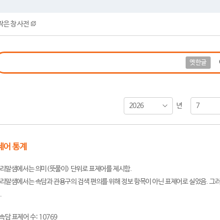
작은 창 사전
옛한글
2026
7
년
제어 통계
리말샘에서는 의미(뜻풀이) 단위로 표제어를 제시함.
리말샘에서는 속담과 관용구의 검색 편의를 위해 정보 항목이 아닌 표제어로 실었음. 그러
.
속담 표제어 수: 10769