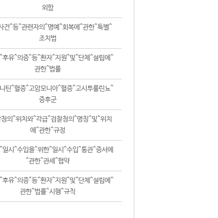
외함
사건^등^관련자의^명예^회복에^관한^특별^
조치법
^후유^의증^등^환자^지원^및^단체^설립에^
관한^법률
니틴^혈증^고암모니아^혈증^고시투룰린뇨^
증후군
청의^위치와^각급^검찰청의^명칭^및^위치
에^관한^규정
^일시^수입을^위한^일시^수입^통관^증서에
^관한^관세^협약
^후유^의증^등^환자^지원^및^단체^설립에^
관한^법률^시행^규칙