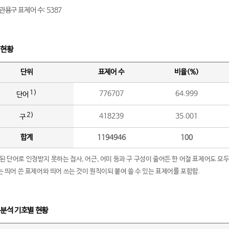
관용구 표제어 수: 5387
 현황
단위
표제어 수
비율(%)
1)
776707
64.999
단어
2)
418239
35.001
구
합계
1194946
100
립된 단어로 인정받지 못하는 접사, 어근, 어미 등과 구 구성이 줄어든 한 어절 표제어도 모두
구’는 띄어 쓴 표제어와 띄어 쓰는 것이 원칙이되 붙여 쓸 수 있는 표제어를 포함함.
 분석 기호별 현황