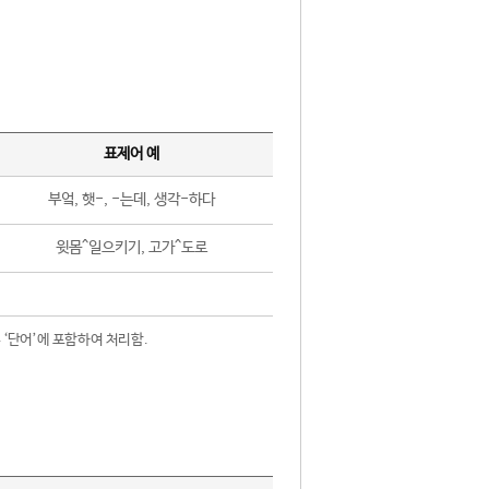
표제어 예
부엌, 햇-, -는데, 생각-하다
윗몸^일으키기, 고가^도로
 ‘단어’에 포함하여 처리함.