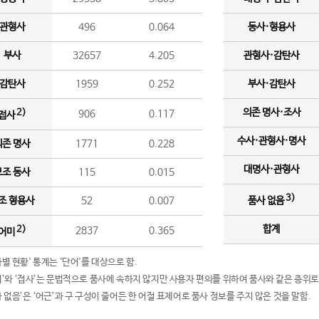
관형사
496
0.064
동사·형용사
부사
32657
4.205
관형사·감탄사
감탄사
1959
0.252
부사·감탄사
의존 명사·조사
2)
906
0.117
접사
수사·관형사·명사
의존 명사
1771
0.228
대명사·관형사
보조 동사
115
0.015
3)
조 형용사
52
0.007
품사 없음
합계
2)
2837
0.365
어미
품사별 현황' 통계는 '단어'를 대상으로 함.
어미’와 ‘접사’는 문법적으로 품사에 속하지 않지만 사용자 편의를 위하여 품사와 같은 층위로
품사 없음’은 ‘어근’과 구 구성이 줄어든 한 어절 표제어로 품사 정보를 주지 않은 것을 말함.