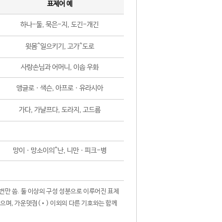
표제어 예
하나-둘, 묵은-지, 도긴-개긴
윗몸^일으키기, 고가^도로
사랑손님과 어머니, 이솝 우화
앵글로ㆍ색슨, 아프로ㆍ유라시아
가다, 가냘프다, 도라지, 고드름
망이ㆍ망소이의^난, 니만ㆍ피크-병
 번만 씀. 둘 이상의 구성 성분으로 이루어진 표제
않으며, 가운뎃점(•) 이외의 다른 기호와는 함께