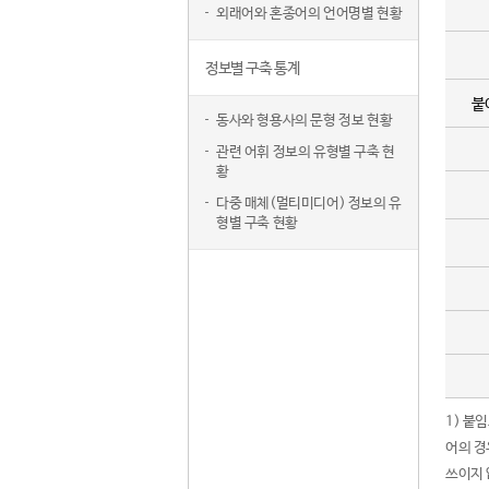
외래어와 혼종어의 언어명별 현황
정보별 구축 통계
붙
동사와 형용사의 문형 정보 현황
관련 어휘 정보의 유형별 구축 현
황
다중 매체(멀티미디어) 정보의 유
형별 구축 현황
1) 붙
어의 경
쓰이지 