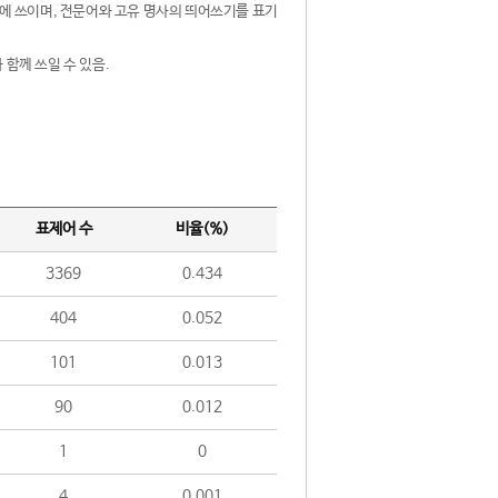
제어에 쓰이며, 전문어와 고유 명사의 띄어쓰기를 표기
 함께 쓰일 수 있음.
표제어 수
비율(%)
3369
0.434
404
0.052
101
0.013
90
0.012
1
0
4
0.001