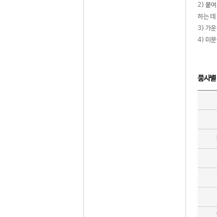
2) 붙
하는 데
3) 가
4) 미
품사별