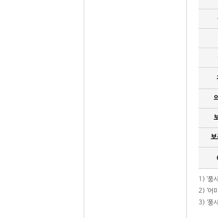
보
1) '
2) ‘
3) ‘