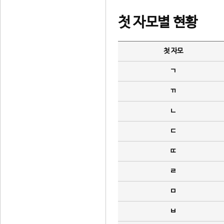
첫 자모별 현황
첫 자모
ㄱ
ㄲ
ㄴ
ㄷ
ㄸ
ㄹ
ㅁ
ㅂ