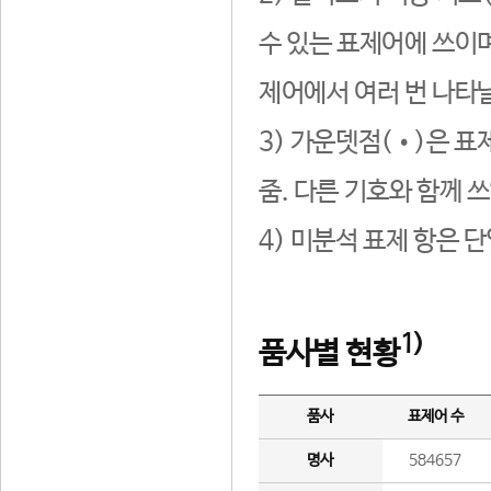
수 있는 표제어에 쓰이며
제어에서 여러 번 나타날
3) 가운뎃점(•)은 표
줌. 다른 기호와 함께 쓰
4) 미분석 표제 항은 
1)
품사별 현황
품사
표제어 수
명사
584657