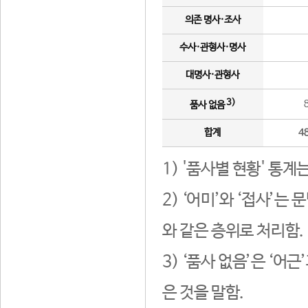
의존 명사·조사
수사·관형사·명사
대명사·관형사
3)
품사 없음
합계
4
1) '품사별 현황' 통계
2) ‘어미’와 ‘접사’
와 같은 층위로 처리함.
3) ‘품사 없음’은 ‘어
은 것을 말함.