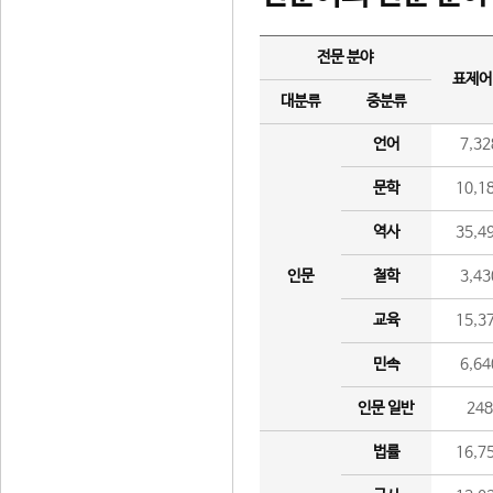
전문 분야
표제어
대분류
중분류
언어
7,32
문학
10,1
역사
35,4
인문
철학
3,43
교육
15,3
민속
6,64
인문 일반
24
법률
16,7