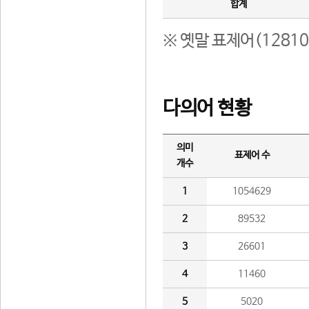
합계
※ 옛말 표제어(1281
다의어 현황
의미
표제어 수
개수
1
1054629
2
89532
3
26601
4
11460
5
5020