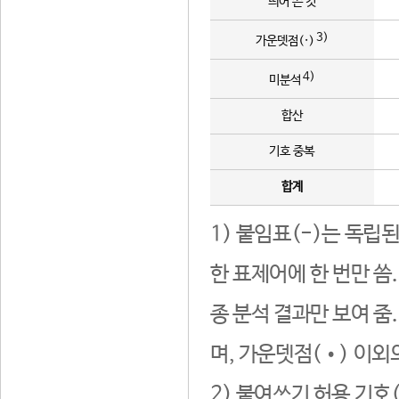
띄어 쓴 것
3)
가운뎃점(·)
4)
미분석
합산
기호 중복
합계
1) 붙임표(-)는 독립
한 표제어에 한 번만 씀
종 분석 결과만 보여 줌
며, 가운뎃점(•) 이외
2) 붙여쓰기 허용 기호