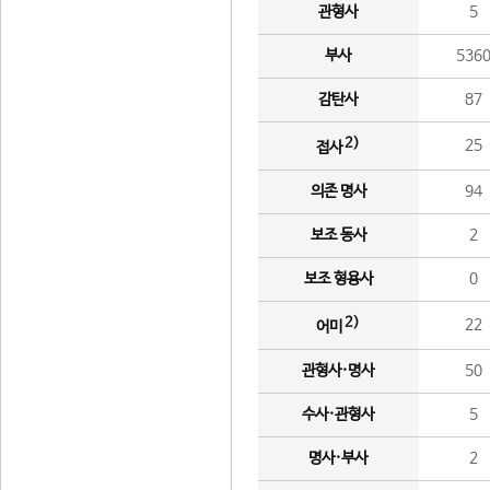
관형사
5
부사
536
감탄사
87
2)
25
접사
의존 명사
94
보조 동사
2
보조 형용사
0
2)
22
어미
관형사·명사
50
수사·관형사
5
명사·부사
2