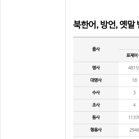
북한어, 방언, 옛말
품사
표제어
명사
4815
대명사
18
수사
3
조사
4
동사
1137
형용사
294