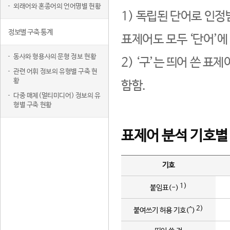
외래어와 혼종어의 언어명별 현황
1) 독립된 단어로 인정
정보별 구축 통계
표제어도 모두 ‘단어’에
동사와 형용사의 문형 정보 현황
2) ‘구’는 띄어 쓴 표
관련 어휘 정보의 유형별 구축 현
황
함함.
다중 매체(멀티미디어) 정보의 유
형별 구축 현황
표제어 분석 기호별
기호
1)
붙임표(-)
2)
붙여쓰기 허용 기호(^)