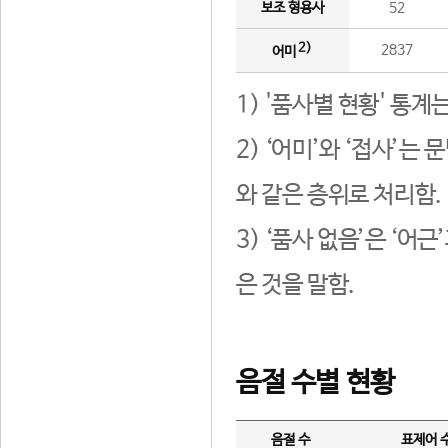
보조 형용사
52
2)
2837
어미
1) '품사별 현황' 통계
2) ‘어미’와 ‘접사’
와 같은 층위로 처리함.
3) ‘품사 없음’은 ‘어
은 것을 말함.
음절 수별 현황
음절 수
표제어 