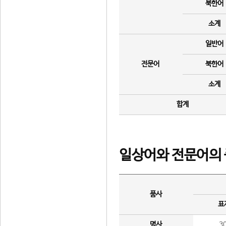
북한어
소계
일반어
전문어
북한어
소계
합계
일상어와 전문어의 
품사
표
명사
3