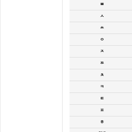
ㅃ
ㅅ
ㅆ
ㅇ
ㅈ
ㅉ
ㅊ
ㅋ
ㅌ
ㅍ
ㅎ