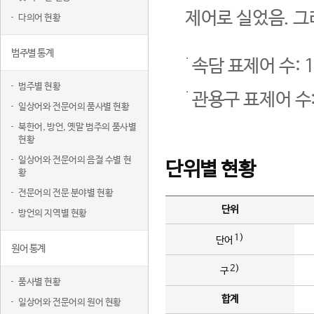
제어로 실었음. 그
다의어 현황
범주별 통계
속담 표제어 수: 1
범주별 현황
관용구 표제어 수:
일상어와 전문어의 품사별 현황
북한어, 방언, 옛말 범주의 품사별
현황
일상어와 전문어의 음절 수별 현
단위별 현황
황
전문어의 전문 분야별 현황
단위
방언의 지역별 현황
1)
단어
원어 통계
2)
구
품사별 현황
합계
일상어와 전문어의 원어 현황