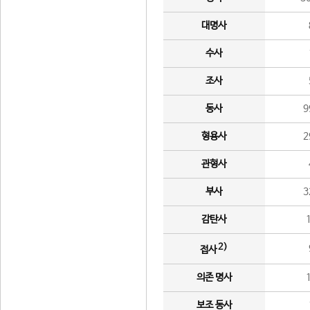
대명사
수사
조사
동사
9
형용사
2
관형사
부사
3
감탄사
2)
접사
의존 명사
보조 동사