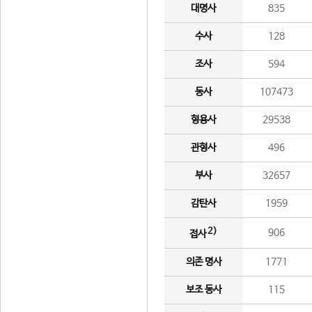
대명사
835
수사
128
조사
594
동사
107473
형용사
29538
관형사
496
부사
32657
감탄사
1959
2)
906
접사
의존 명사
1771
보조 동사
115