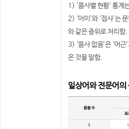
1) '품사별 현황' 통계
2) ‘어미’와 ‘접사’
와 같은 층위로 처리함.
3) ‘품사 없음’은 ‘어
은 것을 말함.
일상어와 전문어의 
음절 수
표
1