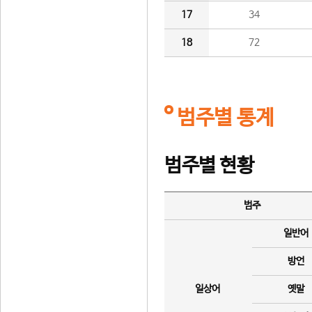
17
34
18
72
범주별 통계
범주별 현황
범주
일반어
방언
일상어
옛말