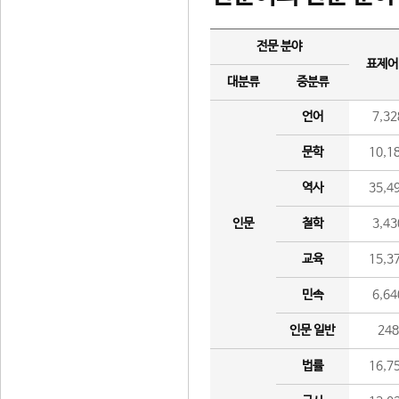
전문 분야
표제어
대분류
중분류
언어
7,32
문학
10,1
역사
35,4
인문
철학
3,43
교육
15,3
민속
6,64
인문 일반
24
법률
16,7