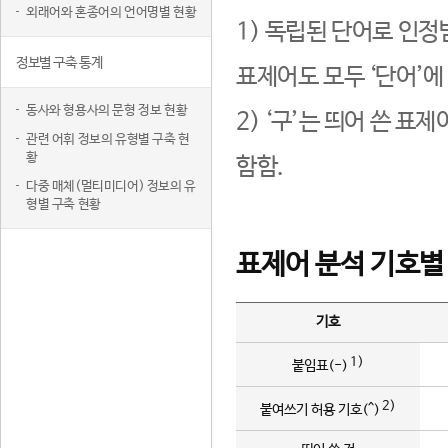
외래어와 혼종어의 언어명별 현황
1) 독립된 단어로 인정
정보별 구축 통계
표제어도 모두 ‘단어’에
동사와 형용사의 문형 정보 현황
2) ‘구’는 띄어 쓴 표
관련 어휘 정보의 유형별 구축 현
황
함함.
다중 매체(멀티미디어) 정보의 유
형별 구축 현황
표제어 분석 기호별
기호
1)
붙임표(-)
2)
붙여쓰기 허용 기호(^)