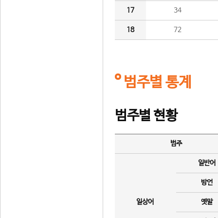
17
34
18
72
범주별 통계
범주별 현황
범주
일반어
방언
일상어
옛말