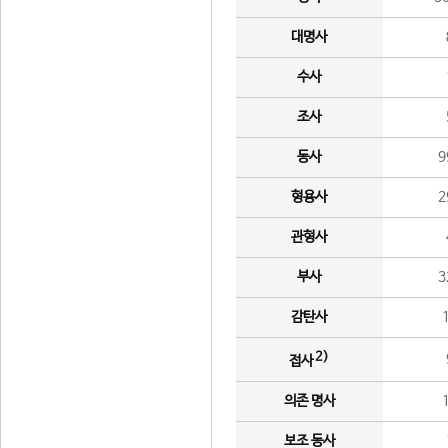
대명사
수사
조사
동사
9
형용사
2
관형사
부사
3
감탄사
2)
접사
의존 명사
보조 동사