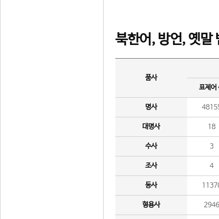
북한어, 방언, 옛말
품사
표제어
명사
4815
대명사
18
수사
3
조사
4
동사
1137
형용사
294