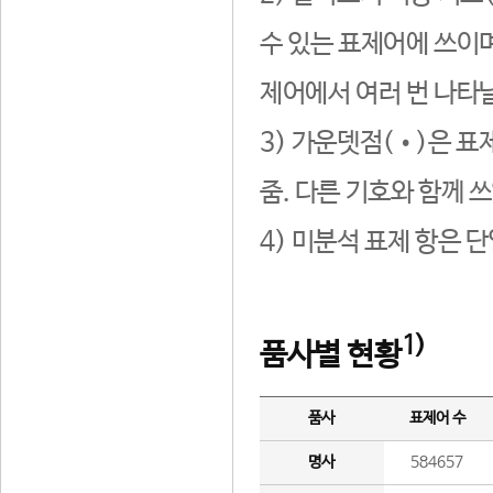
수 있는 표제어에 쓰이며
제어에서 여러 번 나타날
3) 가운뎃점(•)은 표
줌. 다른 기호와 함께 쓰
4) 미분석 표제 항은 
1)
품사별 현황
품사
표제어 수
명사
584657