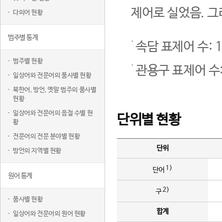
제어로 실었음. 그
다의어 현황
범주별 통계
속담 표제어 수: 1
범주별 현황
관용구 표제어 수:
일상어와 전문어의 품사별 현황
북한어, 방언, 옛말 범주의 품사별
현황
일상어와 전문어의 음절 수별 현
단위별 현황
황
전문어의 전문 분야별 현황
단위
방언의 지역별 현황
1)
단어
원어 통계
2)
구
품사별 현황
합계
일상어와 전문어의 원어 현황