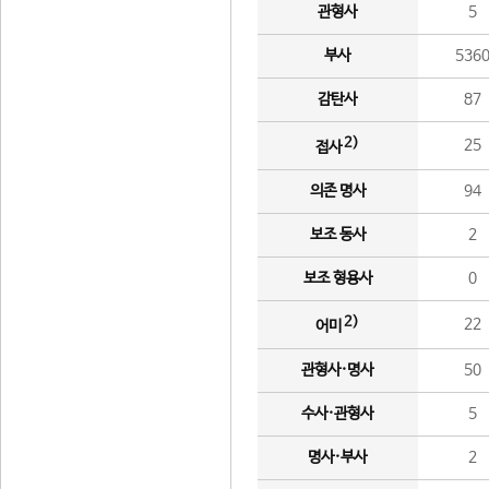
관형사
5
부사
536
감탄사
87
2)
25
접사
의존 명사
94
보조 동사
2
보조 형용사
0
2)
22
어미
관형사·명사
50
수사·관형사
5
명사·부사
2