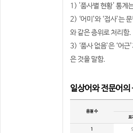
1) '품사별 현황' 통계
2) ‘어미’와 ‘접사’
와 같은 층위로 처리함.
3) ‘품사 없음’은 ‘어
은 것을 말함.
일상어와 전문어의 
음절 수
표
1