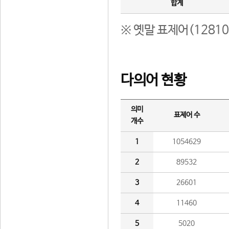
합계
※ 옛말 표제어(1281
다의어 현황
의미
표제어 수
개수
1
1054629
2
89532
3
26601
4
11460
5
5020