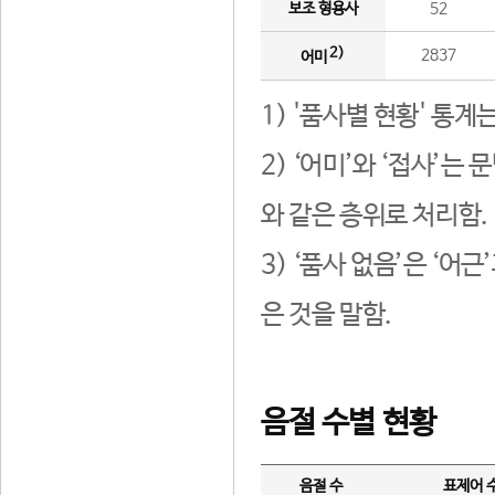
보조 형용사
52
2)
2837
어미
1) '품사별 현황' 통계
2) ‘어미’와 ‘접사’
와 같은 층위로 처리함.
3) ‘품사 없음’은 ‘어
은 것을 말함.
음절 수별 현황
음절 수
표제어 