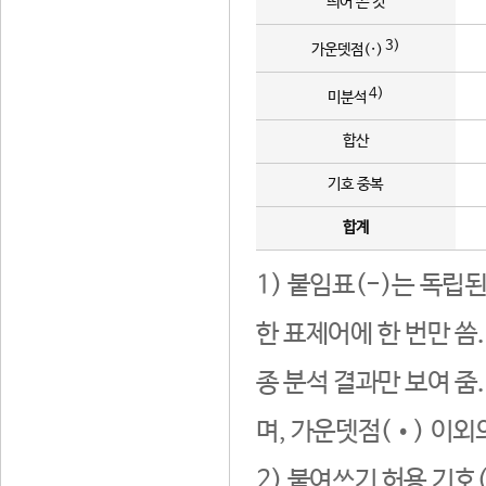
띄어 쓴 것
3)
가운뎃점(·)
4)
미분석
합산
기호 중복
합계
1) 붙임표(-)는 독립
한 표제어에 한 번만 씀
종 분석 결과만 보여 줌
며, 가운뎃점(•) 이외
2) 붙여쓰기 허용 기호