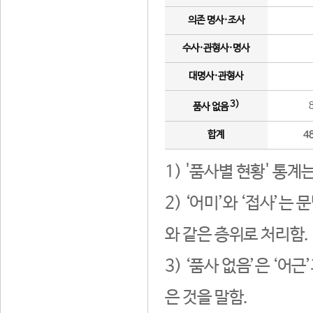
의존 명사·조사
수사·관형사·명사
대명사·관형사
3)
품사 없음
합계
4
1) '품사별 현황' 통계
2) ‘어미’와 ‘접사’
와 같은 층위로 처리함.
3) ‘품사 없음’은 ‘어
은 것을 말함.