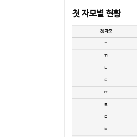
첫 자모별 현황
첫 자모
ㄱ
ㄲ
ㄴ
ㄷ
ㄸ
ㄹ
ㅁ
ㅂ