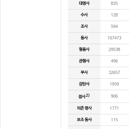
대명사
835
수사
128
조사
594
동사
107473
형용사
29538
관형사
496
부사
32657
감탄사
1959
2)
906
접사
의존 명사
1771
보조 동사
115