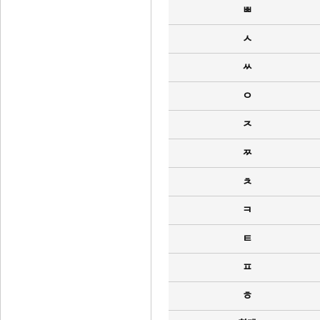
ㅃ
ㅅ
ㅆ
ㅇ
ㅈ
ㅉ
ㅊ
ㅋ
ㅌ
ㅍ
ㅎ