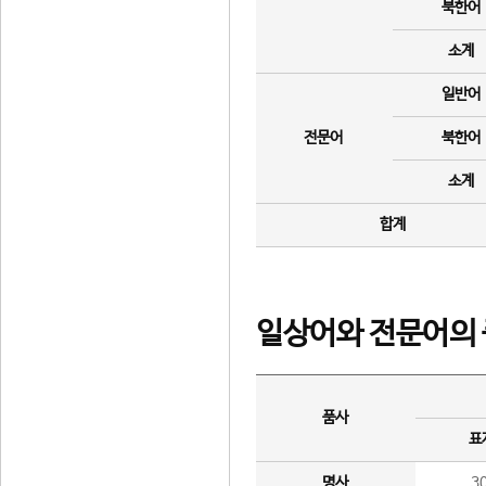
북한어
소계
일반어
전문어
북한어
소계
합계
일상어와 전문어의 
품사
표
명사
3