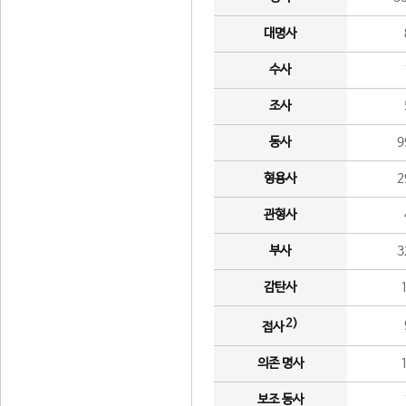
대명사
수사
조사
동사
9
형용사
2
관형사
부사
3
감탄사
2)
접사
의존 명사
보조 동사