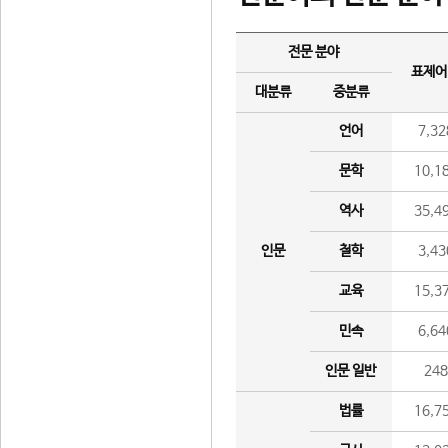
전문 분야
표제어
대분류
중분류
언어
7,32
문학
10,1
역사
35,4
인문
철학
3,43
교육
15,3
민속
6,64
인문 일반
24
법률
16,7