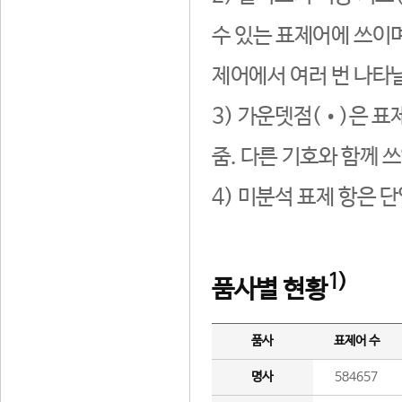
수 있는 표제어에 쓰이며
제어에서 여러 번 나타날
3) 가운뎃점(•)은 표
줌. 다른 기호와 함께 쓰
4) 미분석 표제 항은 
1)
품사별 현황
품사
표제어 수
명사
584657