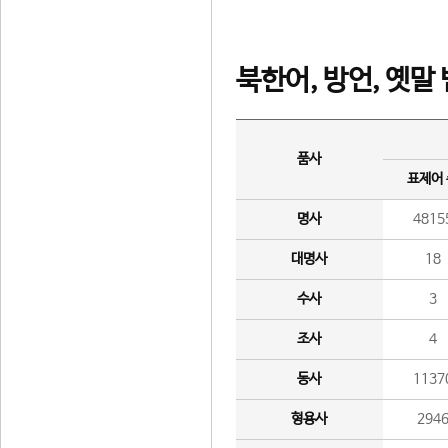
북한어, 방언, 옛말
품사
표제어
명사
4815
대명사
18
수사
3
조사
4
동사
1137
형용사
294