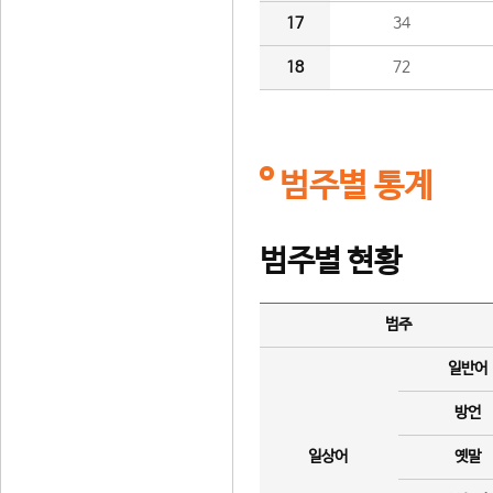
17
34
18
72
범주별 통계
범주별 현황
범주
일반어
방언
일상어
옛말