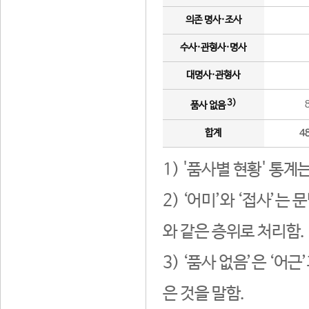
의존 명사·조사
수사·관형사·명사
대명사·관형사
3)
품사 없음
합계
4
1) '품사별 현황' 통계
2) ‘어미’와 ‘접사’
와 같은 층위로 처리함.
3) ‘품사 없음’은 ‘어
은 것을 말함.