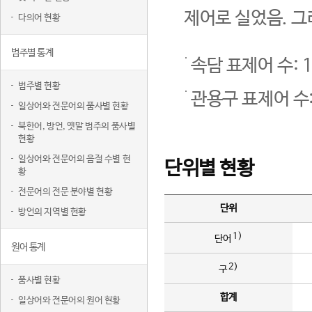
제어로 실었음. 그
다의어 현황
범주별 통계
속담 표제어 수: 1
범주별 현황
관용구 표제어 수:
일상어와 전문어의 품사별 현황
북한어, 방언, 옛말 범주의 품사별
현황
일상어와 전문어의 음절 수별 현
단위별 현황
황
전문어의 전문 분야별 현황
단위
방언의 지역별 현황
1)
단어
원어 통계
2)
구
품사별 현황
합계
일상어와 전문어의 원어 현황