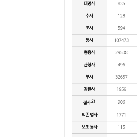
대명사
835
수사
128
조사
594
동사
107473
형용사
29538
관형사
496
부사
32657
감탄사
1959
2)
906
접사
의존 명사
1771
보조 동사
115