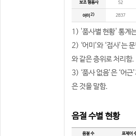
보조 형용사
52
2)
2837
어미
1) '품사별 현황' 통계
2) ‘어미’와 ‘접사’
와 같은 층위로 처리함.
3) ‘품사 없음’은 ‘어
은 것을 말함.
음절 수별 현황
음절 수
표제어 