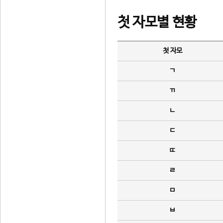
첫 자모별 현황
첫 자모
ㄱ
ㄲ
ㄴ
ㄷ
ㄸ
ㄹ
ㅁ
ㅂ