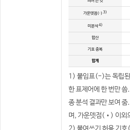
띄어 쓴 것
3)
가운뎃점(·)
4)
미분석
합산
기호 중복
합계
1) 붙임표(-)는 독립
한 표제어에 한 번만 씀
종 분석 결과만 보여 줌
며, 가운뎃점(•) 이외
2) 붙여쓰기 허용 기호