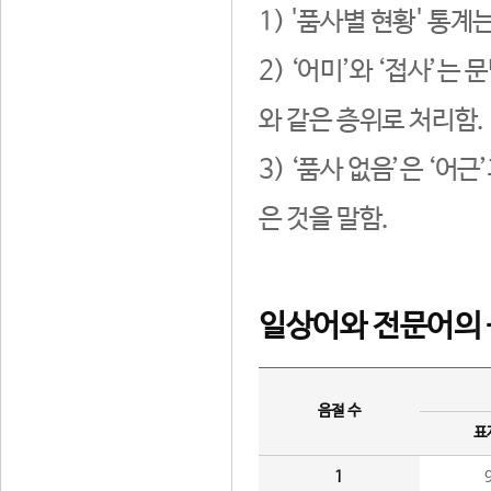
1) '품사별 현황' 통계
2) ‘어미’와 ‘접사’
와 같은 층위로 처리함.
3) ‘품사 없음’은 ‘어
은 것을 말함.
일상어와 전문어의 
음절 수
표
1