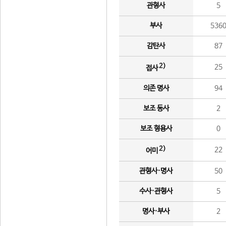
관형사
5
부사
536
감탄사
87
2)
25
접사
의존 명사
94
보조 동사
2
보조 형용사
0
2)
22
어미
관형사·명사
50
수사·관형사
5
명사·부사
2