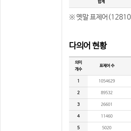
합계
※ 옛말 표제어(1281
다의어 현황
의미
표제어 수
개수
1
1054629
2
89532
3
26601
4
11460
5
5020