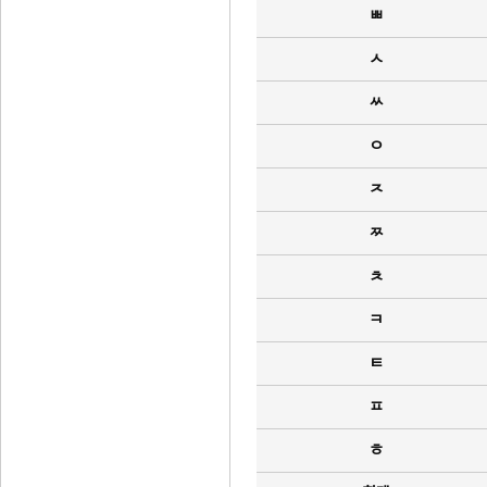
ㅃ
ㅅ
ㅆ
ㅇ
ㅈ
ㅉ
ㅊ
ㅋ
ㅌ
ㅍ
ㅎ