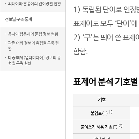
외래어와 혼종어의 언어명별 현황
1) 독립된 단어로 인정
정보별 구축 통계
표제어도 모두 ‘단어’에
동사와 형용사의 문형 정보 현황
2) ‘구’는 띄어 쓴 표
관련 어휘 정보의 유형별 구축 현
황
함함.
다중 매체(멀티미디어) 정보의 유
형별 구축 현황
표제어 분석 기호별
기호
1)
붙임표(-)
2)
붙여쓰기 허용 기호(^)