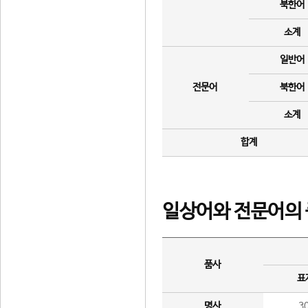
북한어
소계
일반어
전문어
북한어
소계
합계
일상어와 전문어의 
품사
표
명사
3